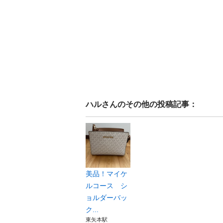
ハル
さんのその他の投稿記事：
美品！マイケ
ルコース シ
ョルダーバッ
ク...
東矢本駅