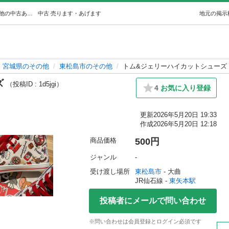
トム&ジェリーハイカットシューズ (ハル) 東矢本のその他の中古あげます・譲ります｜ジモティーで不用品の処分
中古
売ります・あげます
地元の掲示
宮城県のその他
東松島市のその他
トム&ジェリーハイカットシューズ
ズ
（投稿ID : 1d5jgi）
4
お気に入り登録
更新
2026年5月20日 19:33
作成
2026年5月20日 12:18
商品価格
500円
ジャンル
-
受け渡し場所
東松島市
 - 大曲
JR仙石線 - 
東矢本駅
投稿者にメールで問い合わせ
※問い合わせは会員登録とログイン必須です