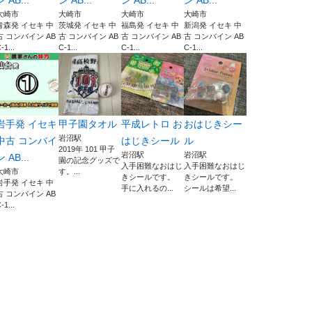
ン AB...
ン AB...
ン AB...
ン AB...
大崎市
大崎市
大崎市
大崎市
青森発 イセキ 中
茨城発 イセキ 中
福島発 イセキ 中
新潟発 イセキ 中
古 コンバイン AB
古 コンバイン AB
古 コンバイン AB
古 コンバイン AB
-1...
C-1...
C-1...
C-1...
岩手発 イセキ
甲子園タオル
平成レトロ お
おはじきシー
岩沼駅
中古 コンバイ
はじきシール
ル
2019年 101 甲子
岩沼駅
岩沼駅
ン AB...
園の記念グッズで
入手困難なおはじ
入手困難なおはじ
大崎市
す。...
きシールです。
きシールです。
岩手発 イセキ 中
手に入れるの...
シールは希望...
古 コンバイン AB
-1...