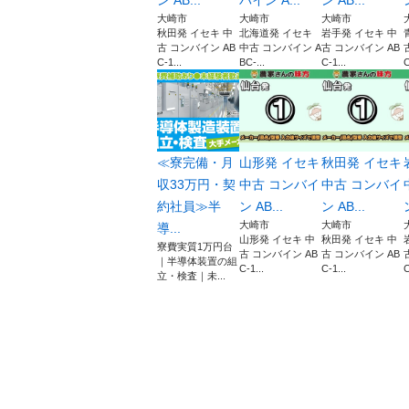
ン AB...
バイン A...
ン AB...
大崎市
大崎市
大崎市
秋田発 イセキ 中
北海道発 イセキ
岩手発 イセキ 中
古 コンバイン AB
中古 コンバイン A
古 コンバイン AB
C-1...
BC-...
C-1...
C
≪寮完備・月
山形発 イセキ
秋田発 イセキ
収33万円・契
中古 コンバイ
中古 コンバイ
約社員≫半
ン AB...
ン AB...
大崎市
大崎市
導...
山形発 イセキ 中
秋田発 イセキ 中
寮費実質1万円台
古 コンバイン AB
古 コンバイン AB
｜半導体装置の組
C-1...
C-1...
C
立・検査｜未...