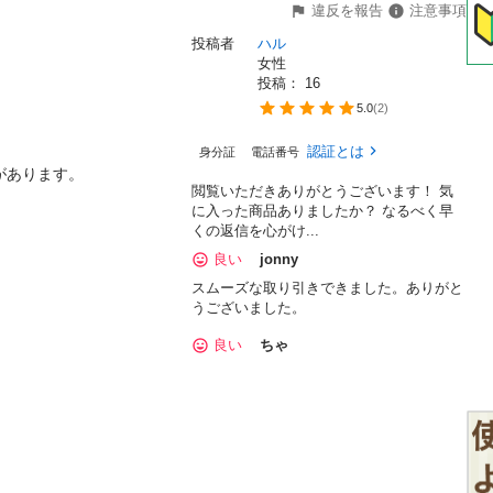
違反を報告
注意事項
投稿者
ハル
女性
投稿： 
16
5.0
(
2
)
認証とは
身分証
電話番号
あります。

閲覧いただきありがとうございます！ 気


に入った商品ありましたか？ なるべく早
くの返信を心がけ...
良い
jonny
スムーズな取り引きできました。ありがと
うございました。
良い
ちゃ