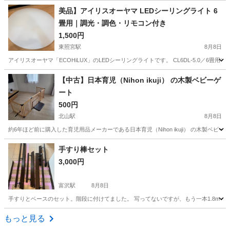
宮城
名取市
杜せきのした駅
寝具
美品】アイリスオーヤマ LEDシーリングライト 6
畳用｜調光・調色・リモコン付き
1,500円
東照宮駅
8月8日
アイリスオーヤマ「ECOHiLUX」のLEDシーリングライトです。 CL6DL-5.0／
宮城
仙台市
東照宮駅
照明器具
【中古】日本育児（Nihon ikuji） の木製ベビーゲ
ート
500円
北山駅
8月8日
約6年ほど前に購入した育児用品メーカーである日本育児（Nihon ikuji） の木製ベビ
宮城
仙台市
北山駅
家具
日本育児
手すり棒セット
3,000円
富沢駅
8月8日
手すりとベースのセット。階段に付けてました。 写ってないですが、もう一本1.8mく
宮城
仙台市
富沢駅
その他
手すり
もっと見る