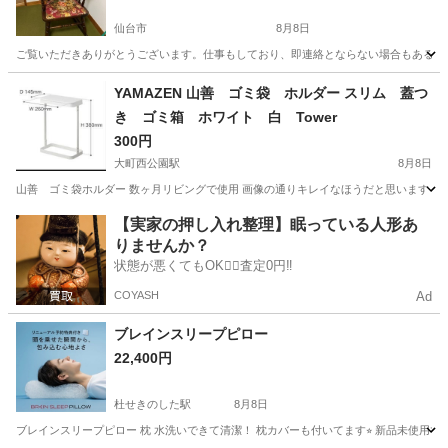
仙台市
8月8日
ご覧いただきありがとうございます。仕事もしており、即連絡とならない場合もあるかと
宮城
仙台市
椅子
YAMAZEN 山善 ゴミ袋 ホルダー スリム 蓋つ
き ゴミ箱 ホワイト 白 Tower
300円
大町西公園駅
8月8日
山善 ゴミ袋ホルダー 数ヶ月リビングで使用 画像の通りキレイなほうだと思います ネジ
宮城
仙台市
大町西公園駅
収納家具
【実家の押し入れ整理】眠っている人形あ
りませんか？
状態が悪くてもOK🙆‍♀️査定0円‼️
COYASH
Ad
ブレインスリープピロー
22,400円
杜せきのした駅
8月8日
ブレインスリープピロー 枕 水洗いできて清潔！ 枕カバーも付いてます⭐︎ 新品未使用で