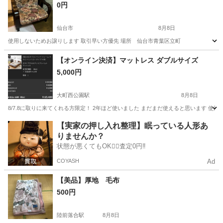
0円
仙台市
8月8日
使用しないためお譲りします 取引早い方優先 場所 仙台市青葉区立町
宮城
仙台市
椅子
【オンライン決済】マットレス ダブルサイズ
5,000円
大町西公園駅
8月8日
8/7.8に取りに来てくれる方限定！ 2年ほど使いました まだまだ使えると思います 使用感は
宮城
仙台市
大町西公園駅
寝具
【実家の押し入れ整理】眠っている人形あ
りませんか？
状態が悪くてもOK🙆‍♀️査定0円‼️
COYASH
Ad
【美品】厚地 毛布
500円
陸前落合駅
8月8日