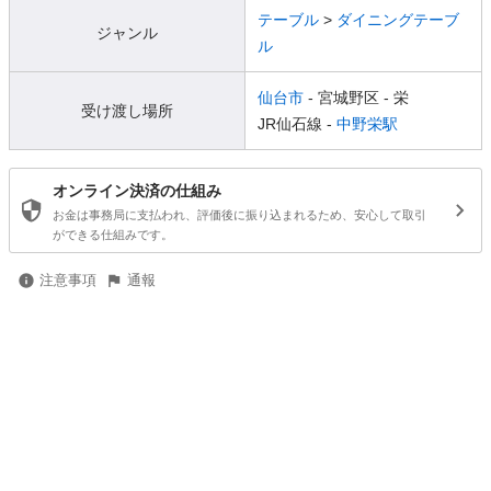
テーブル
>
ダイニングテーブ
ジャンル
ル
仙台市
- 宮城野区
- 栄
受け渡し場所
JR仙石線 -
中野栄駅
オンライン決済の仕組み
お金は事務局に支払われ、評価後に振り込まれるため、安心して取引
ができる仕組みです。
注意事項
通報