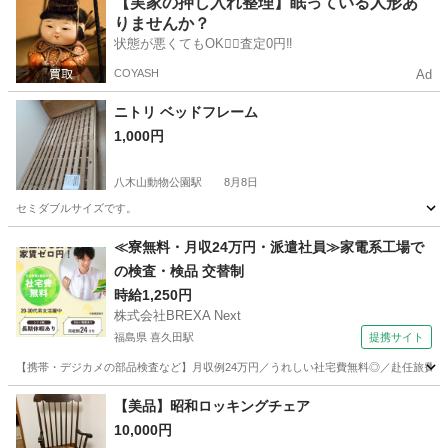
【実家の押し入れ整理】眠っている人形あ
りませんか？
状態が悪くてもOK🙆‍♀️査定0円‼️
COYASH
Ad
ニトリ ベッドフレーム
1,000円
八木山動物公園駅
8月8日
セミダブルサイズです。
宮城
仙台市
八木山動物公園駅
ベッド
フレーム
≪寮無料・月収24万円・派遣社員≫家電系工場で
の検査・検品 交替制
時給1,250円
株式会社BREXA Next
福島県 喜久田駅
提携サイト
【携帯・デジカメの部品検査など】月収例24万円／うれしい社宅費無料◎／赴任旅費会社
福島
郡山市
喜久田駅
その他
【美品】昭和ロッキングチェア
10,000円