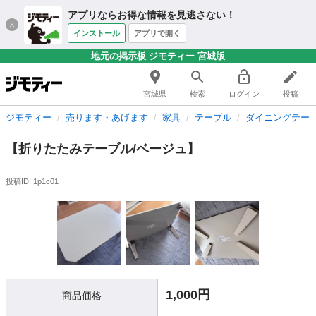
アプリならお得な情報を見逃さない！
インストール
アプリで開く
地元の掲示板 ジモティー 宮城版
宮城県
検索
ログイン
投稿
ジモティー
売ります・あげます
家具
テーブル
ダイニングテー
【折りたたみテーブル/ベージュ】
投稿ID: 1p1c01
1,000円
商品価格