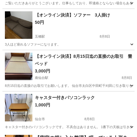
ご覧いただきありがとうございます。仕事もしており、即連絡とならない場合もあるかと
宮城
仙台市
陸前落合駅
寝具
毛布
【オンライン決済】ソファー 3人掛け
50円
五橋駅
8月8日
3人ほど座れるソファーになります。
宮城
仙台市
五橋駅
ソファ
【オンライン決済】8月15日迄の直接のお取引 畳
ベッド
3,000円
南仙台駅
8月8日
8月15日迄の直接のお取引でお願いします。 仙台市太白区中田町千刈田に引き取りをお
宮城
仙台市
南仙台駅
ベッド
キャスター付きパソコンラック
1,000円
仙台市
8月8日
キャスター付きのパソコンラックです。 不具合はありません。 1番下の天板は引き出し
宮城
仙台市
テーブル