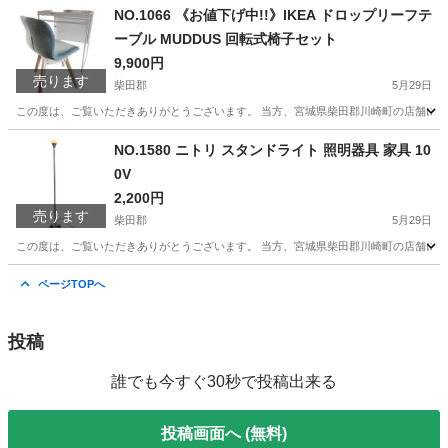
宮城
仙台市
広瀬通駅
その他
孤独死
NO.1066 《お値下げ中!!》IKEA ドロップリーフテ
ーブル MUDDUS 回転式椅子セット
9,900円
売ります
柴田郡
5月29日
この度は、ご覧いただきありがとうございます。 当方、宮城県柴田郡川崎町の店舗にて
宮城
柴田郡
オフィス用家具
MUDDUS
NO.1580 ニトリ スタンドライト 照明器具 家具 10
0V
2,200円
売ります
柴田郡
5月29日
この度は、ご覧いただきありがとうございます。 当方、宮城県柴田郡川崎町の店舗にて
宮城
柴田郡
照明器具
エリア
ページTOPへ
投稿
誰でも今すぐ30秒で投稿出来る
投稿画面へ (無料)