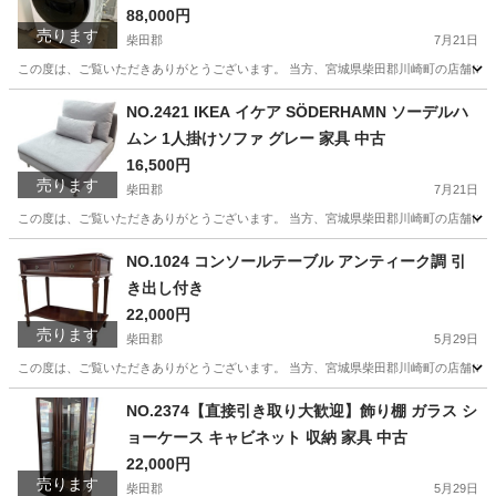
中古
88,000円
売ります
柴田郡
7月21日
この度は、ご覧いただきありがとうございます。 当方、宮城県柴田郡川崎町の店舗にて
宮城
柴田郡
生活家電
AQW
NO.2421 IKEA イケア SÖDERHAMN ソーデルハ
ムン 1人掛けソファ グレー 家具 中古
16,500円
売ります
柴田郡
7月21日
この度は、ご覧いただきありがとうございます。 当方、宮城県柴田郡川崎町の店舗にて
宮城
柴田郡
ソファ
ソーデルハムン
NO.1024 コンソールテーブル アンティーク調 引
き出し付き
22,000円
売ります
柴田郡
5月29日
この度は、ご覧いただきありがとうございます。 当方、宮城県柴田郡川崎町の店舗にて
宮城
柴田郡
収納家具
コンソールテーブル
NO.2374【直接引き取り大歓迎】飾り棚 ガラス シ
ョーケース キャビネット 収納 家具 中古
22,000円
売ります
柴田郡
5月29日