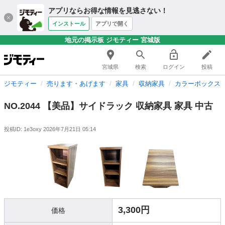
アプリならお得な情報を見逃さない！
インストール
アプリで開く
地元の掲示板 ジモティー 宮城版
宮城県
検索
ログイン
投稿
ジモティー
売ります・あげます
家具
収納家具
カラーボックス
NO.2044 【美品】サイドラック 収納家具 家具 中古
投稿ID: 1e3oxy
2026年7月21日 05:14
3,300円
価格