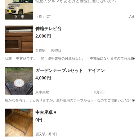
理想のクルマがあるけど審査に通らない方へ
（株）ICT
Ad
伸縮テレビ台
2,000円
台原駅
8月9日
状態 中古品です。 箱、説明書等の付属品なし。 ・中古品になりますので汚れ傷等が
宮城
仙台市
台原駅
収納家具
ガーデンテーブルセット アイアン
4,000円
泉中央駅
8月9日
細かな傷汚れ、サビありますが、屋外使用のテーブルセットなのでご理解いただけまし
宮城
仙台市
泉中央駅
家具
テーブルセット
中古座卓Ａ
0円
鹿又駅
8月9日