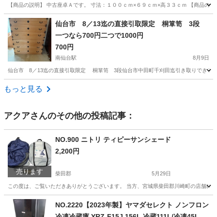
【商品の説明】 中古座卓Ａです。 寸法：１００ｃｍ×６９ｃｍ×高３３ｃｍ 【商品の状
宮城
石巻市
鹿又駅
テーブル
商品
仙台市 8／13迄の直接引取限定 桐箪笥 3段
一つなら700円二つで1000円
700円
南仙台駅
8月9日
仙台市 8／13迄の直接引取限定 桐箪笥 3段仙台市中田町千刈田迄引き取りできる方 2セ
宮城
仙台市
南仙台駅
収納家具
桐箪笥
もっと見る
アクア
さんのその他の投稿記事：
NO.900 ニトリ ティピーサンシェード
2,200円
売ります
柴田郡
5月29日
この度は、ご覧いただきありがとうございます。 当方、宮城県柴田郡川崎町の店舗にて
宮城
柴田郡
その他
エリア
NO.2220【2023年製】ヤマダセレクト ノンフロン
冷凍冷蔵庫 YRZ-F15J 156L 冷蔵111L/冷凍45L 家