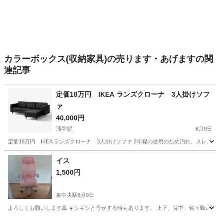
カラーボックス(収納家具)の売ります・あげますの関
連記事
定価18万円 IKEA ランズクローナ 3人掛けソフ
ァ
40,000円
涌谷駅
8月9日
定価18万円 IKEA ランズクローナ 3人掛けソファ 2年程の使用のため汚れ、ス
宮城
遠田郡
涌谷駅
ソファ
イス
1,500円
泉中央駅
8月9日
よろしくお願いします🙇 ギシギシと音がする時もあります。 上下、背中、色々動いて