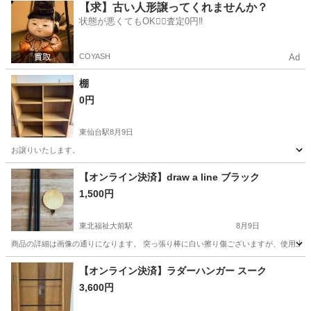
宮城
仙台市
泉中央駅
家具
イス
【求】古い人形譲ってくれませんか？
状態が悪くてもOK🙆‍♀️査定0円‼️
COYASH
Ad
棚
0円
東仙台駅
8月9日
お譲りいたします。
宮城
仙台市
東仙台駅
収納家具
【オンライン決済】draw a line ブラック
1,500円
東北福祉大前駅
8月9日
商品の詳細は画像の通りになります。 突っ張り棒に白い擦り傷ございますが、使用上
宮城
仙台市
東北福祉大前駅
家具
【オンライン決済】ラダーハンガー スーク
3,600円