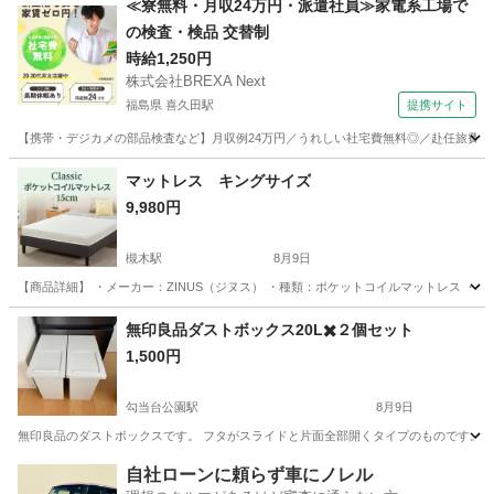
≪寮無料・月収24万円・派遣社員≫家電系工場で
の検査・検品 交替制
時給1,250円
株式会社BREXA Next
福島県 喜久田駅
提携サイト
【携帯・デジカメの部品検査など】月収例24万円／うれしい社宅費無料◎／赴任旅費会社
福島
郡山市
喜久田駅
その他
マットレス キングサイズ
9,980円
槻木駅
8月9日
【商品詳細】 ・メーカー：ZINUS（ジヌス） ・種類：ポケットコイルマットレス ・厚さ：
宮城
柴田郡
槻木駅
寝具
無印良品ダストボックス20L✖️２個セット
1,500円
勾当台公園駅
8月9日
無印良品のダストボックスです。 フタがスライドと片面全部開くタイプのものです。 写真
宮城
仙台市
勾当台公園駅
収納家具
自社ローンに頼らず車にノレル