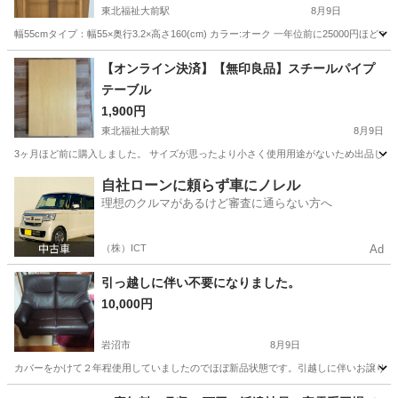
東北福祉大前駅
8月9日
幅55cmタイプ：幅55×奥行3.2×高さ160(cm) カラー:オーク 一年位前に2500
宮城
仙台市
東北福祉大前駅
家具
【オンライン決済】【無印良品】スチールパイプ
テーブル
1,900円
東北福祉大前駅
8月9日
3ヶ月ほど前に購入しました。 サイズが思ったより小さく使用用途がないため出品しま
宮城
仙台市
東北福祉大前駅
テーブル
自社ローンに頼らず車にノレル
理想のクルマがあるけど審査に通らない方へ
（株）ICT
Ad
引っ越しに伴い不要になりました。
10,000円
岩沼市
8月9日
カバーをかけて２年程使用していましたのでほぼ新品状態です。引越しに伴いお譲りいたしま
宮城
岩沼市
ソファ