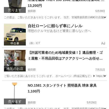
電 中古
13,200円
売ります
柴田郡
5月29日
この度は、ご覧いただきありがとうございます。 当方、宮城県柴田郡川崎町の店舗にて
宮城
柴田郡
キッチン家電
YRZ
自社ローンに頼らず車にノレル
理想のクルマがあるけど審査に通らない方へ
（株）ICT
Ad
【許認可業者のため地域最安値！】遺品整理・ゴ
ミ屋敷・不用品回収はアクアクリーンへお任せく
ださい！
地元のお店
柴田郡
7月21日
ご覧いただき誠にありがとうございます。 ホームページ（料金記載など）▶︎ https://aqua-c
宮城
柴田郡
遺品整理
買取
NO.1581 スタンドライト 照明器具 球体 家具
1,100円
売ります
柴田郡
5月29日
この度は、ご覧いただきありがとうございます。 当方、宮城県柴田郡川崎町の店舗にて