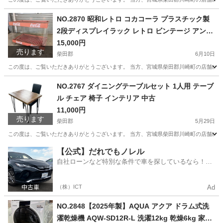
宮城
柴田郡
照明器具
エリア
NO.2870 昭和レトロ コカコーラ プラスチック製
2段ディスプレイラック レトロ ビンテージ アンテ
ィーク 当時物 非売品 中古
15,000円
売ります
柴田郡
6月10日
この度は、ご覧いただきありがとうございます。 当方、宮城県柴田郡川崎町の店舗にて
宮城
柴田郡
収納家具
NO.2767 ダイニングテーブルセット 1人用 テーブ
ル チェア 椅子 インテリア 中古
11,000円
売ります
柴田郡
5月29日
この度は、ご覧いただきありがとうございます。 当方、宮城県柴田郡川崎町の店舗にて
宮城
柴田郡
ダイニングセット
エリア
【公式】だれでもノレル
自社ローンなど特別な条件で車を探しているなら！金
利0%で車をご提供、ノレル独自与信システム。
（株）ICT
Ad
NO.2848【2025年製】AQUA アクア ドラム式洗
濯乾燥機 AQW-SD12R-L 洗濯12kg 乾燥6kg 家電