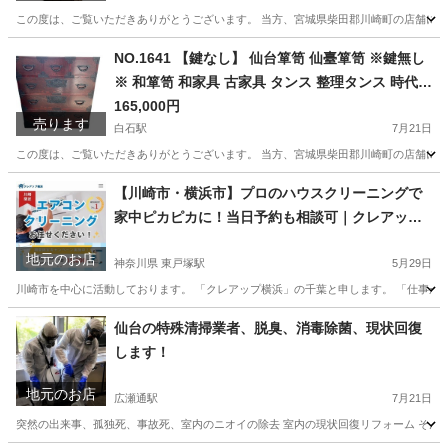
この度は、ご覧いただきありがとうございます。 当方、宮城県柴田郡川崎町の店舗にて
宮城
柴田郡
収納家具
ショーケース
NO.1641 【鍵なし】 仙台箪笥 仙臺箪笥 ※鍵無し
※ 和箪笥 和家具 古家具 タンス 整理タンス 時代箪
笥 中古
165,000円
売ります
白石駅
7月21日
この度は、ご覧いただきありがとうございます。 当方、宮城県柴田郡川崎町の店舗にて
宮城
白石市
白石駅
収納家具
箪笥
【川崎市・横浜市】プロのハウスクリーニングで
家中ピカピカに！当日予約も相談可｜クレアップ
横浜
地元のお店
神奈川県 東戸塚駅
5月29日
川崎市を中心に活動しております。 「クレアップ横浜」の千葉と申します。 「仕事が忙
神奈川
横浜市
東戸塚駅
ハウスクリーニング
外壁
仙台の特殊清掃業者、脱臭、消毒除菌、現状回復
します！
地元のお店
広瀬通駅
7月21日
突然の出来事、孤独死、事故死、室内のニオイの除去 室内の現状回復リフォーム そんな