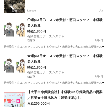
ト一括検索✨
Lacotto
Ad
〇週休3日〇 スマホ受付・窓口スタッフ 未経験
者大歓迎
時給1,800円
有限会社カナーズシステム
石巻市
8月4日
携帯受付・窓口スタッフになります 初心者の方や未経験者の方にも簡単な研修があります
宮城
石巻市
携帯ショップ
スタッフ
★週休3日★ スマホ受付・窓口スタッフ 未経験
者大歓迎
時給1,800円
有限会社カナーズシステム
仙台市
8月4日
携帯受付・窓口スタッフになります 初心者の方や未経験者の方にも簡単な研修があります
宮城
仙台市
携帯ショップ
スタッフ
【大手生命保険会社】未経験OK◎保険商品の提案
／営業★土日祝休み！残業ほぼなし
月給200,000円