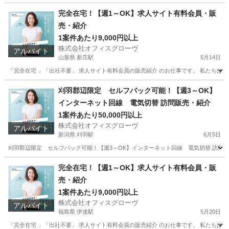
完全在宅！【週1～OK】求人サイト有料会員・販
売・紹介
1案件あたり9,000円以上
株式会社オフィスグローヴ
アルバイト
山形県 新庄駅
5月14日
「完全在宅 」「出社不要」 求人サイト有料会員の販売紹介 のお仕事です。 私たちは人
山形
新庄市
新庄駅
営業
求人サイト
刈羽郡辺限定 セルフバック可能！【週3～OK】
インターネット回線 電気切替 訪問販売・紹介
1案件あたり50,000円以上
株式会社オフィスグローヴ
アルバイト
新潟県 刈羽駅
6月5日
刈羽郡辺限定 セルフバック可能！【週3～OK】インターネット回線 電気切替 訪問販
新潟
刈羽郡
刈羽駅
営業
セルフ
完全在宅！【週1～OK】求人サイト有料会員・販
売・紹介
1案件あたり9,000円以上
株式会社オフィスグローヴ
アルバイト
福島県 伊達駅
5月20日
「完全在宅 」「出社不要」 求人サイト有料会員の販売紹介 のお仕事です。 私たちは人