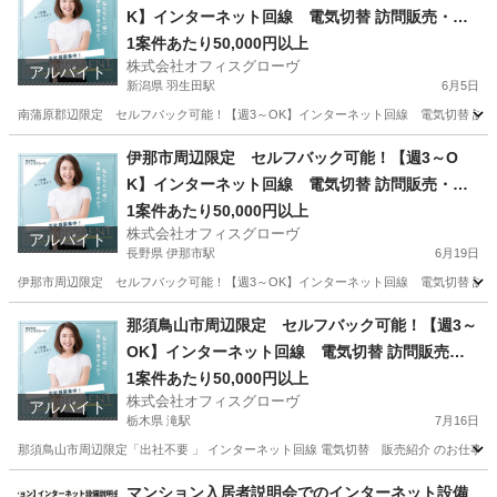
K】インターネット回線 電気切替 訪問販売・紹
介
1案件あたり50,000円以上
株式会社オフィスグローヴ
アルバイト
新潟県 羽生田駅
6月5日
南蒲原郡辺限定 セルフバック可能！【週3～OK】インターネット回線 電気切替 訪問
新潟
南蒲原郡
羽生田駅
営業
セルフ
伊那市周辺限定 セルフバック可能！【週3～O
K】インターネット回線 電気切替 訪問販売・紹
介
1案件あたり50,000円以上
株式会社オフィスグローヴ
アルバイト
長野県 伊那市駅
6月19日
伊那市周辺限定 セルフバック可能！【週3～OK】インターネット回線 電気切替 訪問販売
長野
伊那市
伊那市駅
営業
セルフ
那須鳥山市周辺限定 セルフバック可能！【週3～
OK】インターネット回線 電気切替 訪問販売・
紹介
1案件あたり50,000円以上
株式会社オフィスグローヴ
アルバイト
栃木県 滝駅
7月16日
那須鳥山市周辺限定「出社不要 」 インターネット回線 電気切替 販売紹介 のお仕事で
栃木
那須烏山市
滝駅
営業
セルフ
マンション入居者説明会でのインターネット設備