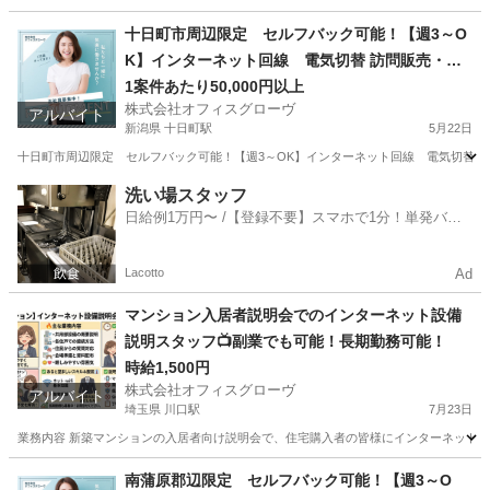
福島
伊達市
伊達駅
営業
求人サイト
十日町市周辺限定 セルフバック可能！【週3～O
K】インターネット回線 電気切替 訪問販売・紹
介
1案件あたり50,000円以上
株式会社オフィスグローヴ
アルバイト
新潟県 十日町駅
5月22日
十日町市周辺限定 セルフバック可能！【週3～OK】インターネット回線 電気切替 訪問
新潟
十日町市
十日町駅
営業
セルフ
洗い場スタッフ
日給例1万円〜 /【登録不要】スマホで1分！単発バイ
ト一括検索✨
Lacotto
Ad
マンション入居者説明会でのインターネット設備
説明スタッフ📺副業でも可能！長期勤務可能！
時給1,500円
株式会社オフィスグローヴ
アルバイト
埼玉県 川口駅
7月23日
業務内容 新築マンションの入居者向け説明会で、住宅購入者の皆様にインターネット設
埼玉
川口市
川口駅
接客
スタッフ
南蒲原郡辺限定 セルフバック可能！【週3～O