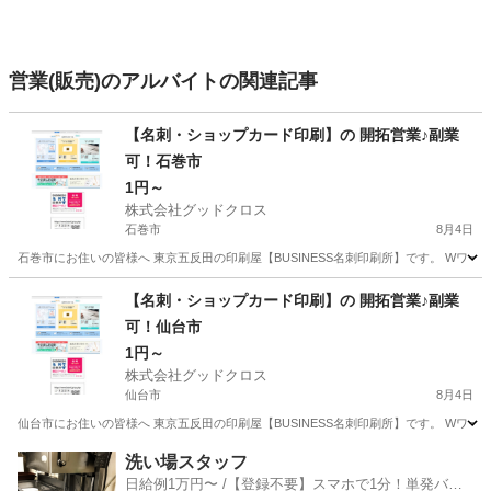
営業(販売)のアルバイトの関連記事
【名刺・ショップカード印刷】の 開拓営業♪副業
可！石巻市
1円～
株式会社グッドクロス
石巻市
8月4日
石巻市にお住いの皆様へ 東京五反田の印刷屋【BUSINESS名刺印刷所】です。 Wワー
宮城
石巻市
営業
スタッフ
【名刺・ショップカード印刷】の 開拓営業♪副業
可！仙台市
1円～
株式会社グッドクロス
仙台市
8月4日
仙台市にお住いの皆様へ 東京五反田の印刷屋【BUSINESS名刺印刷所】です。 Wワー
宮城
仙台市
営業
スタッフ
洗い場スタッフ
日給例1万円〜 /【登録不要】スマホで1分！単発バイ