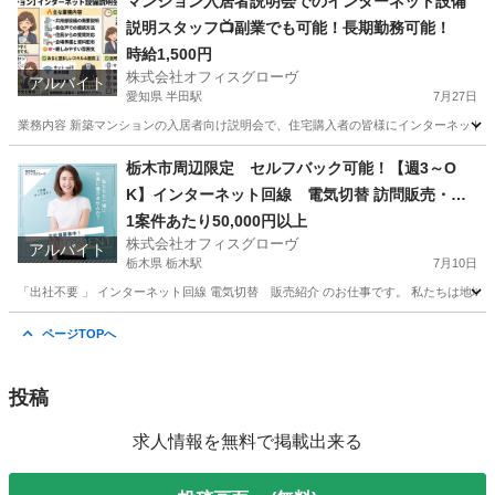
マンション入居者説明会でのインターネット設備
説明スタッフ📺副業でも可能！長期勤務可能！
時給1,500円
株式会社オフィスグローヴ
アルバイト
愛知県 半田駅
7月27日
業務内容 新築マンションの入居者向け説明会で、住宅購入者の皆様にインターネット設
愛知
半田市
半田駅
接客
スタッフ
栃木市周辺限定 セルフバック可能！【週3～O
K】インターネット回線 電気切替 訪問販売・紹
介
1案件あたり50,000円以上
株式会社オフィスグローヴ
アルバイト
栃木県 栃木駅
7月10日
「出社不要 」 インターネット回線 電気切替 販売紹介 のお仕事です。 私たちは地域
栃木
栃木市
栃木駅
営業
セルフ
ページTOPへ
投稿
求人情報を無料で掲載出来る