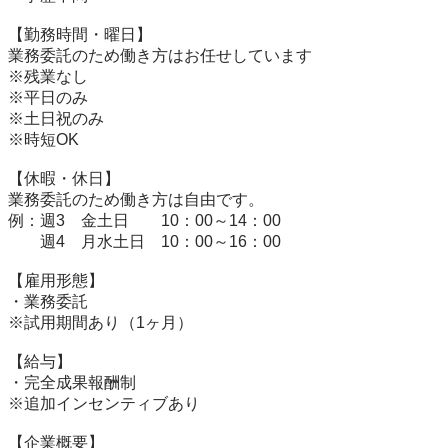
【勤務時間・曜日】

業務委託のため働き方はお任せしています

※残業なし

※平日のみ

※土日祝のみ

※時短OK

【休暇・休日】

業務委託のため働き方は自由です。

例：週3　金土日　　10：00～14：00

　　週4　月水土日　10：00～16：00

【雇用形態】

・業務委託

※試用期間あり（1ヶ月）　

【給与】

・完全成果報酬制

※追加インセンティブあり　

【企業概要】
