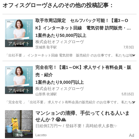
オフィスグローヴ
さんのその他の投稿記事：
取手市周辺限定 セルフバック可能！【週3～O
K】インターネット回線 電気切替 訪問販売・紹
介
1案件あたり50,000円以上
株式会社オフィスグローヴ
アルバイト
茨城県 取手駅
7月3日
「出社不要 」 インターネット回線 電気切替 販売紹介 のお仕事です。 私たちは地域
茨城
取手市
取手駅
営業
セルフ
完全在宅！【週1～OK】求人サイト有料会員・販
売・紹介
1案件あたり9,000円以上
株式会社オフィスグローヴ
アルバイト
山形県 吹浦駅
5月15日
「完全在宅 」「出社不要」 求人サイト有料会員の販売紹介 のお仕事です。 私たちは人
山形
飽海郡
吹浦駅
営業
求人サイト
マンションの清掃、手伝ってくれる人いま
せんか？😭🙏
日給例1万円〜 / 登録不要！高時給求人多数✨
Lacotto
Ad