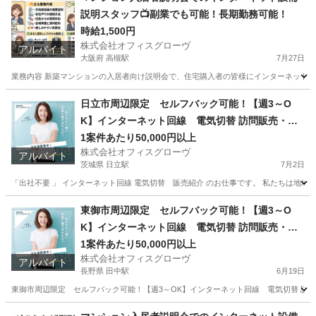
説明スタッフ📺副業でも可能！長期勤務可能！
時給1,500円
株式会社オフィスグローヴ
アルバイト
大阪府 高槻駅
7月27日
業務内容 新築マンションの入居者向け説明会で、住宅購入者の皆様にインターネット設
大阪
高槻市
高槻駅
接客
スタッフ
日立市周辺限定 セルフバック可能！【週3～O
K】インターネット回線 電気切替 訪問販売・紹
介
1案件あたり50,000円以上
株式会社オフィスグローヴ
アルバイト
茨城県 日立駅
7月2日
「出社不要 」 インターネット回線 電気切替 販売紹介 のお仕事です。 私たちは地域
茨城
日立市
日立駅
営業
セルフ
東御市周辺限定 セルフバック可能！【週3～O
K】インターネット回線 電気切替 訪問販売・紹
介
1案件あたり50,000円以上
株式会社オフィスグローヴ
アルバイト
長野県 田中駅
6月19日
東御市周辺限定 セルフバック可能！【週3～OK】インターネット回線 電気切替 訪問販売
長野
東御市
田中駅
営業
セルフ