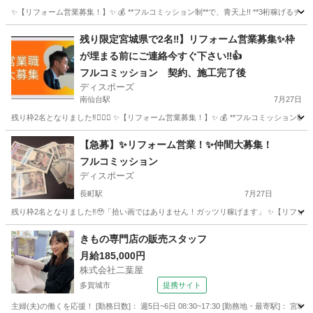
✨【リフォーム営業募集！】✨ 💰 **フルコミッション制**で、青天上!! **3桁稼げるチャンス
宮城
仙台市
八木山動物公園駅
営業
残り限定宮城県で2名‼︎】リフォーム営業募集✨枠
が埋まる前にご連絡今すぐ下さい‼︎👍
フルコミッション 契約、施工完了後
ディスポーズ
南仙台駅
7月27日
残り枠2名となりました‼︎🙇🏻‍♂️ ✨【リフォーム営業募集！】✨ 💰 **フルコミッション制*
宮城
仙台市
南仙台駅
営業
やる気
【急募】✨リフォーム営業！✨仲間大募集！
フルコミッション
ディスポーズ
長町駅
7月27日
残り枠2名となりました‼︎🥹「拾い画ではありません！ガッツリ稼げます」 ✨【リフォーム営業募
宮城
仙台市
長町駅
営業
やる気
きもの専門店の販売スタッフ
月給185,000円
株式会社二葉屋
多賀城市
提携サイト
主婦(夫)の働くを応援！ [勤務日数]： 週5日~6日 08:30~17:30 [勤務地・最寄駅]： 宮