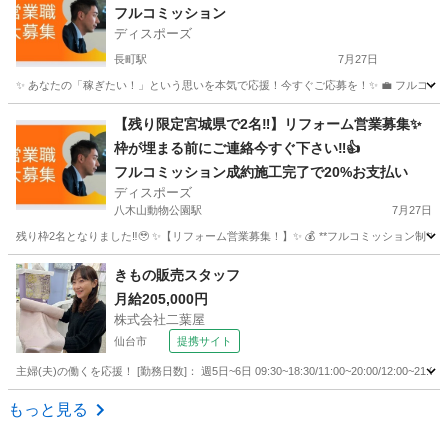
フルコミッション
ディスポーズ
長町駅
7月27日
✨ あなたの「稼ぎたい！」という思いを本気で応援！今すぐご応募を！✨ 💼 フルコミッション制
宮城
仙台市
長町駅
営業
やる気
【残り限定宮城県で2名‼︎】リフォーム営業募集✨
枠が埋まる前にご連絡今すぐ下さい‼︎👍
フルコミッション成約施工完了で20%お支払い
ディスポーズ
八木山動物公園駅
7月27日
残り枠2名となりました‼︎🥹 ✨【リフォーム営業募集！】✨ 💰 **フルコミッション制**で、
宮城
仙台市
八木山動物公園駅
営業
やる気
きもの販売スタッフ
月給205,000円
株式会社二葉屋
仙台市
提携サイト
主婦(夫)の働くを応援！ [勤務日数]： 週5日~6日 09:30~18:30/11:00~20:00/12:00
宮城
仙台市
アパレル
もっと見る