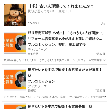
宮城
多賀城市
アパレル
【求】古い人形譲ってくれませんか？
状態が悪くてもOK🙆‍♀️査定0円‼️
COYASH
Ad
残り限定宮城県で2名‼︎】「そのうち1人は面接中」
リフォーム営業募集✨枠が埋まる前にご連絡今す
ぐ下さい‼︎👍
フルコミッション、契約、施工完了後
ディスポーズ
南仙台駅
7月27日
残り枠2名となりました‼︎☺️「そのうち1人は面接中」🙇🏻‍♂️ ✨【リフォーム営業募集！】✨ 
宮城
仙台市
南仙台駅
営業
やる気
稼ぎたい✨を本気で応援！💪営業まだまだ募集！
🙌
フルコミッション
ディスポーズ
長町駅
7月27日
✨ あなたの「稼ぎたい！」という思いを本気で応援！ やる気次第でどこまでも稼げます！今すぐ
宮城
仙台市
長町駅
営業
やる気
稼ぎたい✨を本気で応援！💪営業募集！🙌