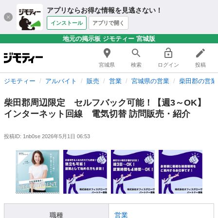
アプリならお得な情報を見逃さない！
インストール
アプリで開く
地元の掲示板 ジモティー 宮城版
宮城県
検索
ログイン
投稿
ジモティー
アルバイト
販売
営業
宮城県の営業
柴田郡の営業
柴田郡周辺限定 セルフバック可能！【週3～OK】
インターネット回線 電気切替 訪問販売・紹介
投稿ID: 1nb0se
2026年5月1日 06:53
職種
営業