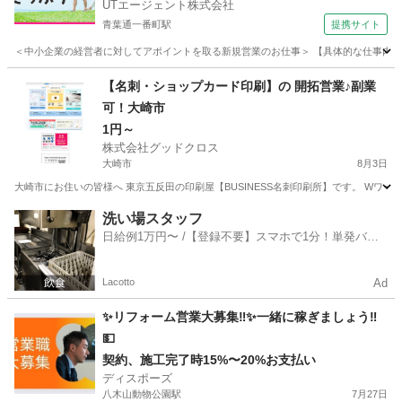
UTエージェント株式会社
青葉通一番町駅
提携サイト
＜中小企業の経営者に対してアポイントを取る新規営業のお仕事＞ 【具体的な仕事内容】 
宮城
仙台市
青葉通一番町駅
営業
【名刺・ショップカード印刷】の 開拓営業♪副業
可！大崎市
1円～
株式会社グッドクロス
大崎市
8月3日
大崎市にお住いの皆様へ 東京五反田の印刷屋【BUSINESS名刺印刷所】です。 Wワー
宮城
大崎市
営業
スタッフ
洗い場スタッフ
日給例1万円〜 /【登録不要】スマホで1分！単発バイ
ト一括検索✨
Lacotto
Ad
✨リフォーム営業大募集‼︎✨一緒に稼ぎましょう‼︎
💵
契約、施工完了時15%〜20%お支払い
ディスポーズ
八木山動物公園駅
7月27日