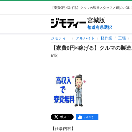
宮城
版
都道府県選択
ジモティー
アルバイト
軽作業
工場
【寮費0円×稼げる】クルマの製造
a46）
ポスト
いいね！
【仕事内容】
