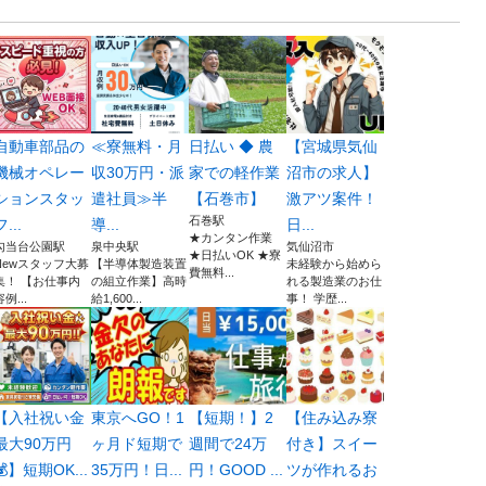
自動車部品の
≪寮無料・月
日払い ◆ 農
【宮城県気仙
機械オペレー
収30万円・派
家での軽作業
沼市の求人】
ションスタッ
遣社員≫半
【石巻市】
激アツ案件！
石巻駅
フ...
導...
日...
★カンタン作業
勾当台公園駅
泉中央駅
気仙沼市
★日払いOK ★寮
Newスタッフ大募
【半導体製造装置
未経験から始めら
費無料...
集！ 【お仕事内
の組立作業】高時
れる製造業のお仕
容例...
給1,600...
事！ 学歴...
【入社祝い金
東京へGO！1
【短期！】2
【住み込み寮
最大90万円
ヶ月ド短期で
週間で24万
付き】スイー
💰】短期OK...
35万円！日...
円！GOOD ...
ツが作れるお