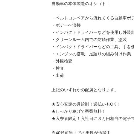
自動車の本体製造のオシゴト！

・ベルトコンベアから流れてくる自動車ボデー
・ボデーへ溶接

・インパクトドライバーなどを使用し外装部品
・クリーンルーム内での防錆作業、塗装

・インパクトドライバーなどの工具、手を使
・エンジンの搭載、足廻りの組み付け作業

・外観検査

・検査

・出荷

上記のいずれかの配属となります。

★安心安定の月給制！週払いもOK！

★しっかり稼げて寮費無料！

★入寮者限定！入社日に３万円相当の電子マネー
※40代前半までの男性が活躍中
