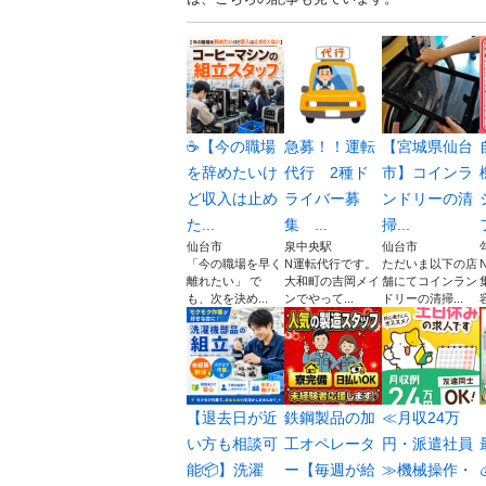
☕【今の職場
急募！！運転
【宮城県仙台
を辞めたいけ
代行 2種ド
市】コインラ
ど収入は止め
ライバー募
ンドリーの清
た...
集 ...
掃...
仙台市
泉中央駅
仙台市
「今の職場を早く
N運転代行です。
ただいま以下の店
離れたい」 で
大和町の吉岡メイ
舗にてコインラン
も、次を決め...
ンでやって...
ドリーの清掃...
【退去日が近
鉄鋼製品の加
≪月収24万
い方も相談可
工オペレータ
円・派遣社員
能📦】洗濯
ー【毎週が給
≫機械操作・