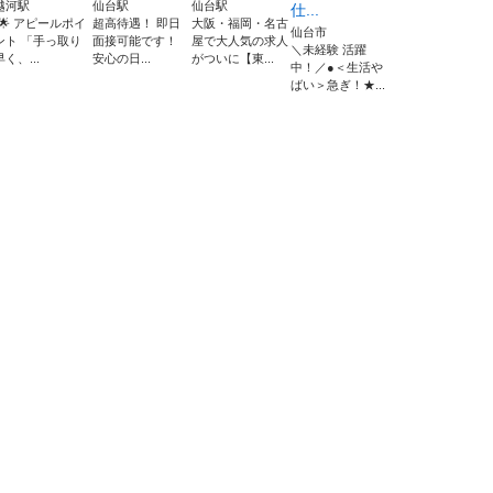
越河駅
仙台駅
仙台駅
仕...
"🌟 アピールポイ
超高待遇！ 即日
大阪・福岡・名古
仙台市
ント 「手っ取り
面接可能です！
屋で大人気の求人
＼未経験 活躍
早く、...
安心の日...
がついに【東...
中！／●＜生活や
ばい＞急ぎ！★...