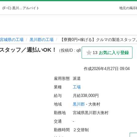
【寮費0円×稼げる】クルマの製造スタッフ／週払いOK！ (F･C) 黒川の工場の無料求人広告・アルバイト・バイト募集情報｜ジモティー
アルバイト
地元の掲示
宮城県の工場
黒川郡の工場
【寮費0円×稼げる】クルマの製造スタッフ
スタッフ／週払いOK！
（投稿ID : q8
13
お気に入り登録
作成
2026年4月27日 09:04
雇用形態
派遣
業種
工場
給与
月給338,000円
地域
黒川郡
 - 大衡村
勤務地
宮城県黒川郡大衡村
交通
-
勤務時間
２交替制