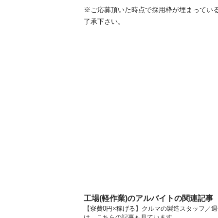
※ご応募頂いた時点で採用枠が埋まってい
了承下さい。
工場(軽作業)のアルバイトの関連記事
【寮費0円×稼げる】クルマの製造スタッフ／週
は、こちらの記事も見ています。