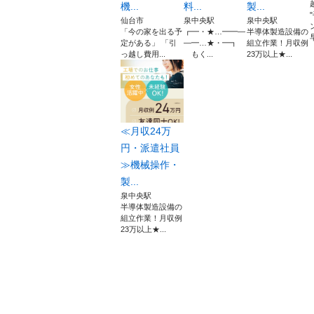
機...
料...
製...
仙台市
泉中央駅
泉中央駅
「今の家を出る予
┏━・★…━━―
半導体製造設備の
定がある」 「引
―━…★・━┓
組立作業！月収例
っ越し費用...
もく...
23万以上★...
≪月収24万
円・派遣社員
≫機械操作・
製...
泉中央駅
半導体製造設備の
組立作業！月収例
23万以上★...