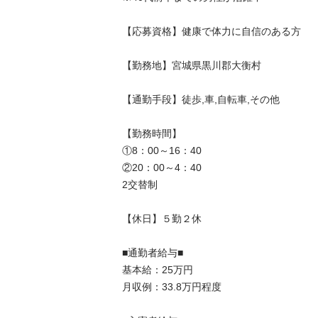
【応募資格】健康で体力に自信のある方

【勤務地】宮城県黒川郡大衡村

【通勤手段】徒歩,車,自転車,その他

【勤務時間】

①8：00～16：40

②20：00～4：40

2交替制

【休日】５勤２休

■通勤者給与■

基本給：25万円

月収例：33.8万円程度
