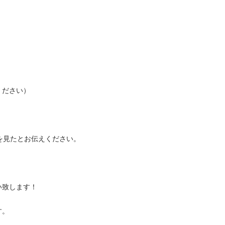
さい）

6】を見たとお伝えください。

ます！


