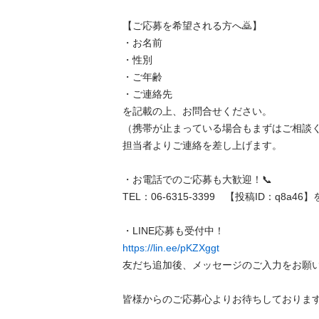
【ご応募を希望される方へ🙇‍】

・お名前

・性別

・ご年齢

・ご連絡先

を記載の上、お問合せください。

（携帯が止まっている場合もまずはご相談くだ
担当者よりご連絡を差し上げます。

・お電話でのご応募も大歓迎！📞

TEL：06-6315-3399　【投稿ID：q8a4
https://lin.ee/pKZXggt
友だち追加後、メッセージのご入力をお願い致し
皆様からのご応募心よりお待ちしております。