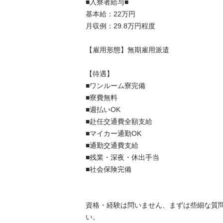
■入寮者給与■

基本給：22万円

月収例：29.8万円程度

【雇用形態】無期雇用派遣

【待遇】

■ワンルーム寮完備

■寮費無料

■週払いOK

■赴任交通費全額支給

■マイカー通勤OK

■通勤交通費支給

■残業・深夜・休出手当

■社会保険完備

資格・経験は問いません、まずは些細な質
い。
