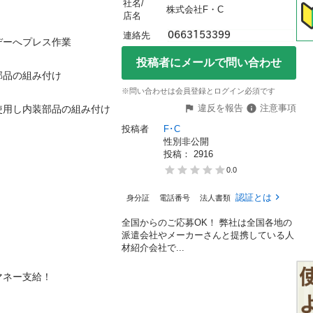
社名/
株式会社F・C
店名
連絡先
へプレス作業

投稿者にメールで問い合わせ
の組み付け

※問い合わせは会員登録とログイン必須です
違反を報告
注意事項
用し内装部品の組み付け

投稿者
F･C
性別非公開
投稿： 
2916
0.0
認証とは
身分証
電話番号
法人書類
全国からのご応募OK！ 弊社は全国各地の
派遣会社やメーカーさんと提携している人
材紹介会社で...
支給！
