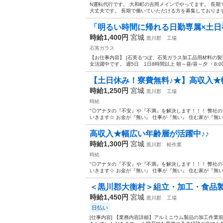
N運転代行です。 大和町の吉岡メインでやってます。 長期
大丈夫です。 長期で働いていただける方を募集しております。
「明るい時間に帰れる日勤専属×土
時給1,400円
宮城
黒川郡
工場
石英ガラス
【お仕事内容】 [石英るつぼ、石英ガラス加工品用材料の製
女活躍中です。 週5日 1日8時間以上 朝～昼/昼～夕 ・8:00～1
【土日休み！寮費無料♪★】高収入★
時給1,250円
宮城
黒川郡
工場
時給
"◎アナタの『不安』や『不満』を解決します！！！ 弊社
いきます☆ お金が『無い』 仕事が『無い』 住む家が『無い』
高収入★幅広い年齢層が活躍中♪♪
時給1,300円
宮城
黒川郡
軽作業
時給
"◎アナタの『不安』や『不満』を解決します！！！ 弊社
いきます☆ お金が『無い』 仕事が『無い』 住む家が『無い』
＜黒川郡大衡村＞組立・加工・食品製造
時給1,450円
宮城
黒川郡
工場
日払い
[仕事内容] 【業務内容詳細】アルミニウム製品の加工作業