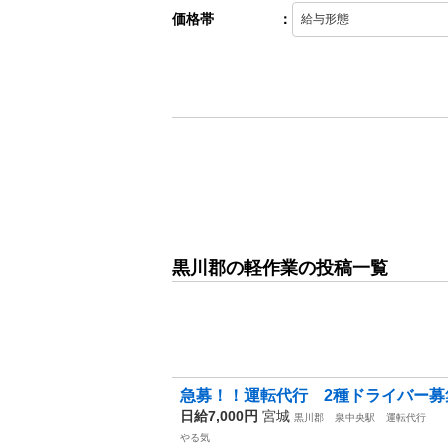
価格帯
：
黒川郡の軽作業の投稿一覧
急募！！運転代行 2種ドライバー募
日給7,000円
宮城
黒川郡
泉中央駅
運転代行
やる気