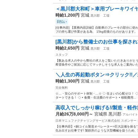
＜黒川郡大和町＞車用ブレーキワイヤー
時給1,200円
宮城
黒川郡
工場
日払い
[仕事内容] 【業務内容詳細】自動車のブレーキの部分に使
ブの持ち運び作業がある為、 15kg前後のものがあります。 
[黒川郡]から整備士のお仕事を探され
時給2,650円
宮城
黒川郡
工場
スタッフ
【数ある求人の中から弊社の求人をご覧いただきありがとうご
希望条件やご状況に応じてマッチしそうな求人をご案内いたしま
＼人生の再起動ボタン⇒クリック!!／
時給1,300円
宮城
黒川郡
工場
完全無料
☆…・安心のサポート体制・…☆ ◇ 住まいの心配ゼロ！ ◇ •
タートできる！ ◇ • 食費・生活費のサポート • 移動費用...
高収入でしっかり稼げる!/製造・軽作業
月給26万8,000円～
宮城県 黒川郡
アルバイト
日本マニュファクチャリングサービス株式会社
スポンサー
【仕事内容】<銅コイル製造オペレーター>巨大設備を操る“
生み出すお仕事です! 製鉄所のような大型機械を扱うため、迫