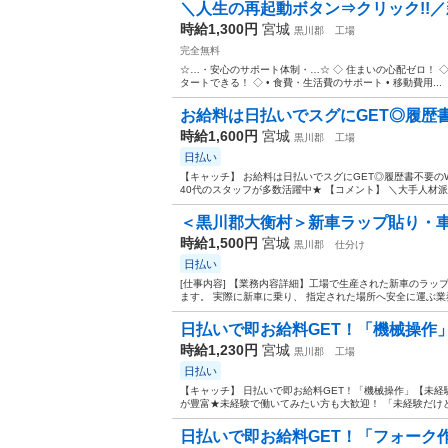
＼人生の再起動ボタン⇒クリック!!／
時給1,300円
宮城
黒川郡
工場
完全無料
☆…・安心のサポート体制・…☆ ◇ 住まいの心配ゼロ！ ◇ •
タートできる！ ◇ • 食費・生活費のサポート • 移動費用...
お給料は日払いでスグにGET◎履歴書不
時給1,600円
宮城
黒川郡
工場
日払い
【キャッチ】 お給料は日払いでスグにGET◎履歴書不要のW
40代のスタッフが多数活躍中★ 【コメント】 ＼大手人材派
＜黒川郡大衡村＞新車ラップ貼り・車両
時給1,500円
宮城
黒川郡
仕分け
日払い
[仕事内容] 【業務内容詳細】工場で生産された新車のラッ
ます。 実際に新車に乗り、 指定された場所へ安全に運ぶ業務
日払いで即お給料GET！「機械操作」
時給1,230円
宮城
黒川郡
工場
日払い
【キャッチ】 日払いで即お給料GET！「機械操作」【未経
が豊富★未経験で働いてみたい方も大歓迎！ 「未経験だけど興
日払いで即お給料GET！「フォーク作