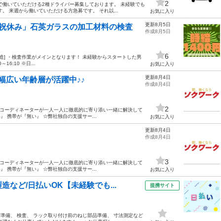
2
で働いていただける2種ドライバー募集しております。 未経験でも
 来週から働いていただける方急募です。 それ以...
お気に入り
更新8月5日
日祝休み」石英ガラスの加工材料の検査
作成8月5日
6
造] ・検査作業がメインとなります！ 未経験からスタートした男
6:10 ※日...
お気に入り
更新8月4日
幅広い年齢層が活躍中♪♪
作成8月4日
2
のコーディネーターが一人一人に徹底的に寄り添い一緒に解決して
 携帯が『無い』 ☆弊社独自の支援サー...
お気に入り
更新8月4日
作成8月4日
3
のコーディネーターが一人一人に徹底的に寄り添い一緒に解決して
 携帯が『無い』 ☆弊社独自の支援サー...
お気に入り
など/日払いOK【未経験でも...
提携サイト
前準備、 検査、 ラック取り付け前のねじ部品準備、 寸法測定など