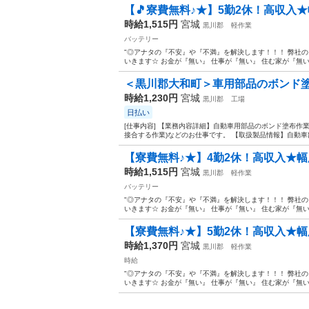
【🎵寮費無料♪★】5勤2休！高収入
時給1,515円
宮城
黒川郡
軽作業
バッテリー
"◎アナタの『不安』や『不満』を解決します！！！ 弊社
いきます☆ お金が『無い』 仕事が『無い』 住む家が『無い』
＜黒川郡大和町＞車用部品のボンド塗布
時給1,230円
宮城
黒川郡
工場
日払い
[仕事内容] 【業務内容詳細】自動車用部品のボンド塗布作業
接合する作業)などのお仕事です。 【取扱製品情報】自動車部
【寮費無料♪★】4勤2休！高収入★幅
時給1,515円
宮城
黒川郡
軽作業
バッテリー
"◎アナタの『不安』や『不満』を解決します！！！ 弊社
いきます☆ お金が『無い』 仕事が『無い』 住む家が『無い』
【寮費無料♪★】5勤2休！高収入★幅
時給1,370円
宮城
黒川郡
軽作業
時給
"◎アナタの『不安』や『不満』を解決します！！！ 弊社
いきます☆ お金が『無い』 仕事が『無い』 住む家が『無い』