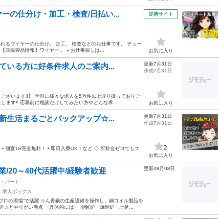
の仕分け・加工・検査/日払い...
提携サイト
われるワイヤーの仕分け、 加工、 検査などのお仕事です。 チュー
【取扱製品情報】ワイヤー 。＋お仕事探しは...
お気に入り
更新7月31日
ている方に好条件求人のご案内...
作成7月31日
ざいます!!】 全国に様々な求人を5万件以上取り扱っておりご
す!! 応募前に相談だけしてみたい方やどんな求...
お気に入り
更新7月31日
新生活まるごとバックアップ☆...
作成7月31日
2
 個室1R完全無料！ • 即日入寮OK！など ◇ 所持金ゼロでもス
お気に入り
更新08月08日
/20～40代活躍中/経験者歓迎
・パート
：求人ボックス
プロの現場”で活躍 りん青銅の生産設備を操作し、銅コイル製品を
力とやりがい満点 〈具体的には〉 溶解炉・焼鈍炉・圧延...