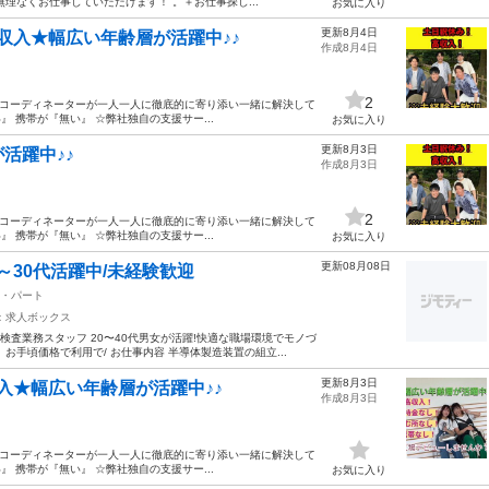
理なくお仕事していただけます！ 。＋お仕事探し...
お気に入り
更新8月4日
収入★幅広い年齢層が活躍中♪♪
作成8月4日
2
のコーディネーターが一人一人に徹底的に寄り添い一緒に解決して
 携帯が『無い』 ☆弊社独自の支援サー...
お気に入り
更新8月3日
活躍中♪♪
作成8月3日
2
のコーディネーターが一人一人に徹底的に寄り添い一緒に解決して
 携帯が『無い』 ☆弊社独自の支援サー...
お気に入り
更新08月08日
0～30代活躍中/未経験歓迎
・パート
：求人ボックス
検査業務スタッフ 20〜40代男女が活躍!快適な職場環境でモノづ
手頃価格で利用で/ お仕事内容 半導体製造装置の組立...
更新8月3日
入★幅広い年齢層が活躍中♪♪
作成8月3日
のコーディネーターが一人一人に徹底的に寄り添い一緒に解決して
 携帯が『無い』 ☆弊社独自の支援サー...
お気に入り