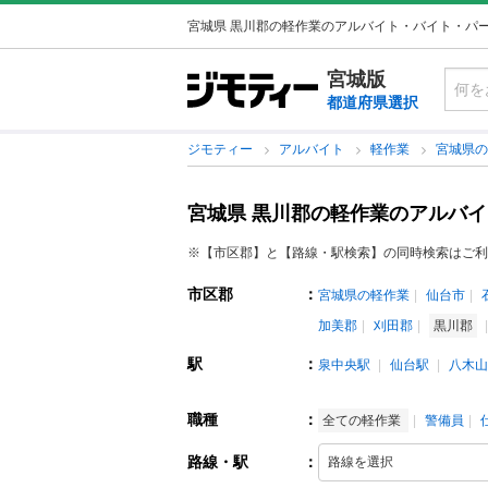
宮城県 黒川郡の軽作業のアルバイト・バイト・パ
宮城版
都道府県選択
ジモティー
アルバイト
軽作業
宮城県
宮城県 黒川郡の軽作業のアルバ
※【市区郡】と【路線・駅検索】の同時検索はご利
市区郡
：
宮城県の軽作業
仙台市
加美郡
刈田郡
黒川郡
駅
：
泉中央駅
仙台駅
八木山
職種
：
全ての軽作業
警備員
路線・駅
：