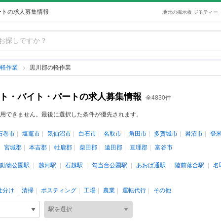
ートの求人募集情報
地元の掲示板 ジモティー
の軽作業
黒川郡の軽作業
イト・バイト・パートの求人募集情報
全4830件
用できません。最後に選択した条件が優先されます。
石巻市
塩竈市
気仙沼市
白石市
名取市
角田市
多賀城市
岩沼市
登
宮城郡
本吉郡
牡鹿郡
柴田郡
遠田郡
亘理郡
富谷市
動物公園駅
越河駅
石越駅
勾当台公園駅
あおば通駅
陸前落合駅
名
仕分け
清掃
ポスティング
工場
農業
運転代行
その他