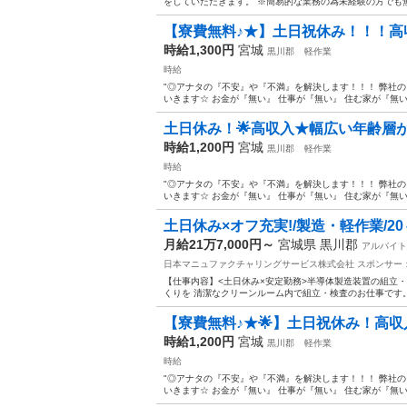
をしていただきます。 ※簡易的な業務の為未経験の方でも無
【寮費無料♪★】土日祝休み！！！高
時給1,300円
宮城
黒川郡
軽作業
時給
"◎アナタの『不安』や『不満』を解決します！！！ 弊社
いきます☆ お金が『無い』 仕事が『無い』 住む家が『無い』
土日休み！🌟高収入★幅広い年齢層が
時給1,200円
宮城
黒川郡
軽作業
時給
"◎アナタの『不安』や『不満』を解決します！！！ 弊社
いきます☆ お金が『無い』 仕事が『無い』 住む家が『無い』
土日休み×オフ充実!/製造・軽作業/2
月給21万7,000円～
宮城県 黒川郡
アルバイト
日本マニュファクチャリングサービス株式会社
スポンサー
【仕事内容】<土日休み×安定勤務>半導体製造装置の組立・
くりを 清潔なクリーンルーム内で組立・検査のお仕事です。お
【寮費無料♪★🌟】土日祝休み！高収
時給1,200円
宮城
黒川郡
軽作業
時給
"◎アナタの『不安』や『不満』を解決します！！！ 弊社
いきます☆ お金が『無い』 仕事が『無い』 住む家が『無い』