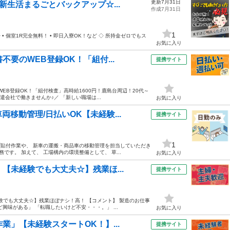
更新7月31日
新生活まるごとバックアップ☆...
作成7月31日
1
 個室1R完全無料！ • 即日入寮OK！など ◇ 所持金ゼロでもス
お気に入り
要のWEB登録OK！「組付...
提携サイト
EB登録OK！「組付検査」高時給1600円！鹿島台周辺！20代～
遣会社で働きませんか♪／ 「新しい職場は...
お気に入り
移動管理/日払いOK【未経験...
提携サイト
1
プ貼付作業や、 新車の運搬・商品車の移動管理を担当していただき
です。 加えて、 工場構内の環境整備として、 草...
お気に入り
【未経験でも大丈夫☆】残業ほ...
提携サイト
験でも大丈夫☆】残業ほぼナシ！高！ 【コメント】 製造のお仕事
味がある」 「転職したいけど不安・・・。」 ...
お気に入り
業」【未経験スタートOK！】...
提携サイト