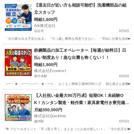
【退去日が近い方も相談可能📦】洗濯機部品の組
立スタッフ
時給1,600円
Ark株式会社
仙台市
8月6日
「今の家を出る予定がある」 「引っ越し費用を用意できない」 「早めに仕事を決めたい」 
宮城
仙台市
工場
スタッフ
鉄鋼製品の加工オペレーター【毎週が給料日】日
払い制度あり！急な出費も怖くない！！
時給1,900円
株式会社Econenct
泉中央駅
8月6日
┏━・★…━━――━…★・━┓ もくもく簡単工場WORK☆彡 初心者さん多数活躍中
宮城
仙台市
泉中央駅
工場
給料日
【入社祝い金最大90万円💰】短期OK！未経験O
K！カンタン製造・軽作業！家具家電付き寮完備
🏠
月給350,000円
株式会社Quickline
越河駅
8月5日
"🌟 アピールポイント 「手っ取り早く、まとまったお金が欲しい！」 「今の生活を抜け