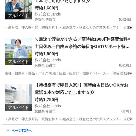
１本でご対応いたします☆彡
時給1,600円
株式会社Lantis
アルバイト
佐賀県 佐賀市
5月24日
＜高月収・即入寮可能：寮費無料！＞ 組み立て・検査などの作業スタッフ！！ ☆未経験でも
佐賀
佐賀市
工場
時給
＼最速で貯金ができる／高時給1900円×寮費無料×
土日休み＝自由＆余裕の毎日をGET/サポート特典
あり♪
時給1,900円
株式会社Lantis
アルバイト
兵庫県 姫路市
6月18日
業種：自動車・部品・バイク 職種：組立・組付け・機械オペレーター・塗装 自動車部品の
兵庫
姫路市
工場
無料
【待機寮有で即日入寮♪】高時給＆日払いOK☆お
電話１本で対応いたします☆彡
時給1,750円
株式会社Lantis
アルバイト
愛媛県 今治市
7月8日
＜高月収・即入寮可能・寮費無料！＞ 組み立て・検査などの作業スタッフ！！ 未経験か
愛媛
今治市
工場
スタッフ
ページTOPへ