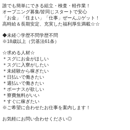
誰でも簡単にできる組立・検査・軽作業！

オープニング募集/皆同じスタートで安心　　　　

「お金」「住まい」「仕事」ぜーんぶゲット！　　　　　

高時給＆長期安定、充実した福利厚生満載☆☆

◆未経◇学歴不問学歴不問

※18歳以上（労基法61条）

☆求める人材☆

＊スグにお金がほしい

＊スグに入寮がしたい

＊未経験から稼ぎたい

＊日払いで働きたい

＊週払いで働きたい

＊ボーナスが欲しい

＊寮費無料がいい　

＊すぐに稼ぎたい

※ご希望に合わせたお仕事を案内します！

お気軽にお問い合わせください◎