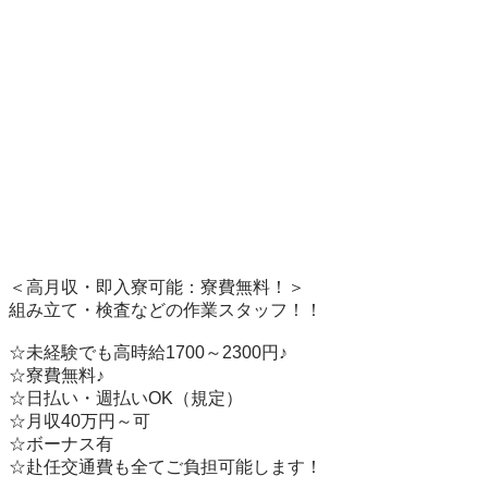
＜高月収・即入寮可能：寮費無料！＞

組み立て・検査などの作業スタッフ！！

☆未経験でも高時給1700～2300円♪

☆寮費無料♪　　　

☆日払い・週払いOK（規定）

☆月収40万円～可

☆ボーナス有

☆赴任交通費も全てご負担可能します！　　
