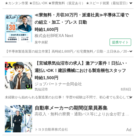
★カンタン作業 ★日払いOK ★寮費無料（規定あり） ★スピード就業（最短翌日） ■ 
宮城
石巻市
石巻駅
仕分け
雑草
≪寮無料・月収30万円・派遣社員≫半導体工場で
の組立・加工・プレス 日勤
時給1,600円
株式会社BREXA Next
泉中央駅
提携サイト
【半導体製造装置の組立作業】高時給1,600円／社宅費無料／日勤・土日休み／20～4
宮城
泉中央駅
その他
【宮城県気仙沼市の求人】激アツ案件！日払い・
週払いOK！建設機械における製造梱包スタッフ
時給1,500円
ジョブパートナー合同会社
気仙沼市
8月6日
未経験から始められる製造業のお仕事！ 学歴や経験は不問で、初心者でも安心して始め
宮城
気仙沼市
工場
スタッフ
自動車メーカーの期間従業員募集
高収入・無料の寮費・通勤バス等によりお金が貯まり
やすい環境
トヨタ自動車株式会社
Ad