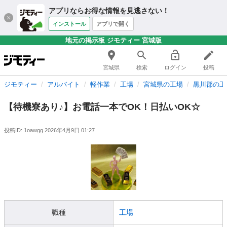
アプリならお得な情報を見逃さない！
インストール
アプリで開く
地元の掲示板 ジモティー 宮城版
宮城県
検索
ログイン
投稿
ジモティー
アルバイト
軽作業
工場
宮城県の工場
黒川郡の工
【待機寮あり♪】お電話一本でOK！日払いOK☆
投稿ID: 1oawgg
2026年4月9日 01:27
職種
工場