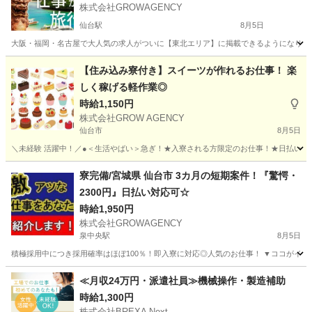
株式会社GROWAGENCY
仙台駅
8月5日
大阪・福岡・名古屋で大人気の求人がついに【東北エリア】に掲載できるようになりました！ リゾー
宮城
仙台市
仙台駅
軽作業
短期
【住み込み寮付き】スイーツが作れるお仕事！ 楽
しく稼げる軽作業◎
時給1,150円
株式会社GROW AGENCY
仙台市
8月5日
＼未経験 活躍中！／●＜生活やばい＞急ぎ！★入寮される方限定のお仕事！★日払いOK 寮付
宮城
仙台市
工場
住み込み
寮完備/宮城県 仙台市 3カ月の短期案件！『驚愕・
2300円』日払い対応可☆
時給1,950円
株式会社GROWAGENCY
泉中央駅
8月5日
積極採用中につき採用確率はほぼ100％！即入寮に対応◎人気のお仕事！ ▼ココがイチオ
宮城
仙台市
泉中央駅
その他
時給
≪月収24万円・派遣社員≫機械操作・製造補助
時給1,300円
株式会社BREXA Next