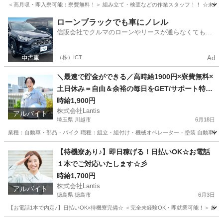
＜高月収・即入寮可能：寮費無料！＞ 組み立て・検査などの作業スタッフ！！ ☆未経験でも
長野
長野市
工場
時給
ローンブラックでも車にノレル
信販会社でクルマのローンやリースが通らなくてもク
ルマをご利用いただけるサービスがあります！
（株）ICT
Ad
＼最速で貯金ができる／高時給1900円×寮費無料×
土日休み＝自由＆余裕の毎日をGET/サポート特典
あり♪
時給1,900円
株式会社Lantis
アルバイト
埼玉県 川越市
6月18日
業種：自動車・部品・バイク 職種：組立・組付け・機械オペレーター・塗装 自動車部品の
埼玉
川越市
工場
無料
【待機寮あり♪】即日稼げる！日払いOK☆お電話
１本でご対応いたします☆彡
時給1,700円
株式会社Lantis
アルバイト
徳島県 徳島市
6月3日
【お電話1本で内定♪】日払いOK×待機寮完備☆ ＜完全未経験OK・即就業可能！＞ 組み立て