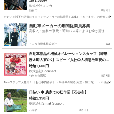
1回1,050円
株式会社コレカ
仙台市
8月7日
ただいま以下の店舗にてコインランドリーの清掃員を募集しております。 お仕事内容と
宮城
仙台市
清掃
コインランドリー
自動車メーカーの期間従業員募集
高収入・無料の寮費・通勤バス等によりお金が貯まり
やすい環境
トヨタ自動車株式会社
Ad
自動車部品の機械オペレーションスタッフ【即勤
務＆即入寮OK】スピード入社◎人柄意欲重視の採
用！
時給1,600円
株式会社Econnect
勾当台公園駅
8月7日
Newスタッフ大募集！ 【お仕事内容例】 ・半導体の製造(組立・加工等) ・不良品の分
宮城
仙台市
勾当台公園駅
工場
スタッフ
日払い ◆ 農家での軽作業【石巻市】
時給1,350円
株式会社Smart Support
石巻駅
8月6日