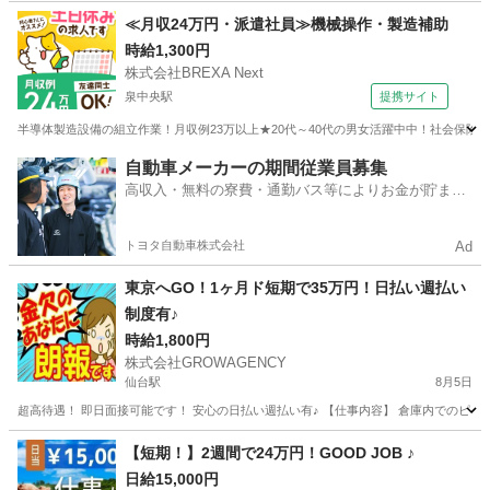
宮城
仙台市
越河駅
工場
時給
≪月収24万円・派遣社員≫機械操作・製造補助
時給1,300円
株式会社BREXA Next
泉中央駅
提携サイト
半導体製造設備の組立作業！月収例23万以上★20代～40代の男女活躍中中！社会保険
宮城
泉中央駅
その他
自動車メーカーの期間従業員募集
高収入・無料の寮費・通勤バス等によりお金が貯まり
やすい環境
トヨタ自動車株式会社
Ad
東京へGO！1ヶ月ド短期で35万円！日払い週払い
制度有♪
時給1,800円
株式会社GROWAGENCY
仙台駅
8月5日
超高待遇！ 即日面接可能です！ 安心の日払い週払い有♪ 【仕事内容】 倉庫内でのピッキン
宮城
仙台市
仙台駅
軽作業
時給
【短期！】2週間で24万円！GOOD JOB ♪
日給15,000円