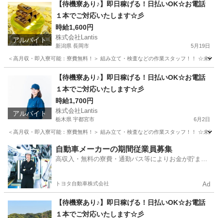
徳島
徳島市
工場
時給
【待機寮あり♪】即日稼げる！日払いOK☆お電話
１本でご対応いたします☆彡
時給1,600円
株式会社Lantis
アルバイト
新潟県 長岡市
5月19日
＜高月収・即入寮可能：寮費無料！＞ 組み立て・検査などの作業スタッフ！！ ☆未経験でも
新潟
長岡市
工場
時給
【待機寮あり♪】即日稼げる！日払いOK☆お電話
１本でご対応いたします☆彡
時給1,700円
株式会社Lantis
アルバイト
栃木県 宇都宮市
6月2日
＜高月収・即入寮可能：寮費無料！＞ 組み立て・検査などの作業スタッフ！！ ☆未経験でも
栃木
宇都宮市
工場
時給
自動車メーカーの期間従業員募集
高収入・無料の寮費・通勤バス等によりお金が貯まり
やすい環境
トヨタ自動車株式会社
Ad
【待機寮あり♪】即日稼げる！日払いOK☆お電話
１本でご対応いたします☆彡