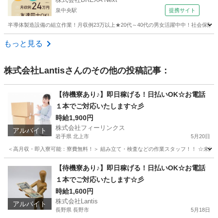
泉中央駅
提携サイト
半導体製造設備の組立作業！月収例23万以上★20代～40代の男女活躍中中！社会保険
宮城
泉中央駅
その他
もっと見る
株式会社Lantis
さんのその他の投稿記事：
【待機寮あり♪】即日稼げる！日払いOK☆お電話
１本でご対応いたします☆彡
時給1,900円
株式会社フィーリンクス
アルバイト
岩手県 北上市
5月20日
＜高月収・即入寮可能：寮費無料！＞ 組み立て・検査などの作業スタッフ！！ ☆未経験でも
岩手
北上市
軽作業
時給
【待機寮あり♪】即日稼げる！日払いOK☆お電話
１本でご対応いたします☆彡
時給1,600円
株式会社Lantis
アルバイト
長野県 長野市
5月18日