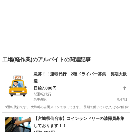
工場(軽作業)のアルバイトの関連記事
急募！！運転代行 2種ドライバー募集 長期大歓
迎
日給7,000円
N運転代行
泉中央駅
8月7日
N運転代行です。 大和町の吉岡メインでやってます。 長期で働いていただける2種ドラ
宮城
黒川郡
泉中央駅
運転代行
やる気
【宮城県仙台市】コインランドリーの清掃員募集
しております！！