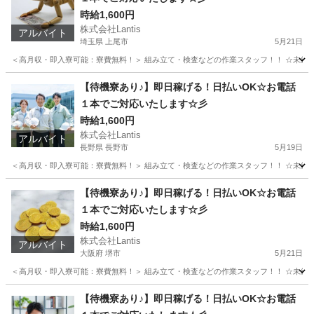
時給1,600円
株式会社Lantis
アルバイト
埼玉県 上尾市
5月21日
＜高月収・即入寮可能：寮費無料！＞ 組み立て・検査などの作業スタッフ！！ ☆未経験でも
埼玉
上尾市
工場
時給
【待機寮あり♪】即日稼げる！日払いOK☆お電話
１本でご対応いたします☆彡
時給1,600円
株式会社Lantis
アルバイト
長野県 長野市
5月19日
＜高月収・即入寮可能：寮費無料！＞ 組み立て・検査などの作業スタッフ！！ ☆未経験でも
長野
長野市
工場
時給
【待機寮あり♪】即日稼げる！日払いOK☆お電話
１本でご対応いたします☆彡
時給1,600円
株式会社Lantis
アルバイト
大阪府 堺市
5月21日
＜高月収・即入寮可能：寮費無料！＞ 組み立て・検査などの作業スタッフ！！ ☆未経験でも
大阪
堺市
工場
時給
【待機寮あり♪】即日稼げる！日払いOK☆お電話