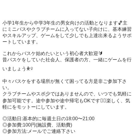
小学1年生から中学3年生の男女向けの活動となります🏀主
にミニバスやクラブチームに入ってない子向けに、基本練習
やスキルアップ、ゲームをして少しでも上達出来るようサポ
ートしています。

これからバスケ始めたいという初心者大歓迎🔰

昔バスケをしていた社会人、保護者の方、一緒にゲームを行
いましょう⛹️‍♀️

中々バスケをする場所が無くて困ってる方是非ご参加下さ
い。

クラブチームやスポ少ではありませんので、いつでも気軽に
参加可能です。途中参加や途中帰宅もOKです🙆‍♀️楽しく、気
軽にをモットーにしています。

◎活動日:基本的に毎週土日の18:00〜21:00

◎参加費:100円(施設費、活動費)

◎参加方法:メールでご連絡下さい
