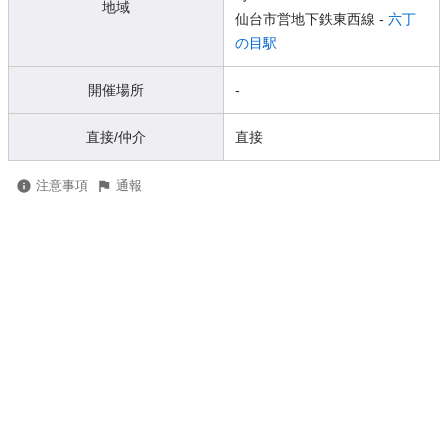
地域
仙台市営地下鉄東西線 -
六丁
の目駅
開催場所
-
直接/仲介
直接
注意事項
通報