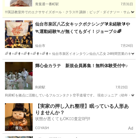
青葉通一番町駅
7月31日
!!!英語教室外でのエクササイズボール・クラス!!! 講師：ビッグ・ダイナソー・サム https://www.di
宮城
仙台市
青葉通一番町駅
サッカー
一番町
仙台市泉区八乙女キックボクシング🔰未経験🔰や
🏃運動経験🏃が無くてもダイ！ジョーブ☆🌈
仙台市
7月24日
🌈🥊⭐🌈🥊⭐🌈🥊⭐🌈🥊⭐🌈🥊⭐ 仙台市泉区イオンタウン仙台八乙女 24時間
宮城
仙台市
空手/他格闘技
キックボクシング
輝心会カラテ 新規会員募集！無料体験受付中♪
利府駅
7月23日
利府町を拠点に活動しているフルコンタクト空手道場です。 現在ジュニア（幼年・小学
宮城
宮城郡
利府駅
空手/他格闘技
クラス
【実家の押し入れ整理】眠っている人形あ
りませんか？
状態が悪くてもOK🙆‍♀️査定0円‼️
COYASH
Ad