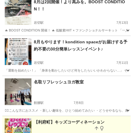
8月は2回開催！より高みを。BOOST CONDITIO
N！！
岩切駅
7月13日
🔥 BOOST CONDITION 開催！ 🔥 低酸素HIIT × ファンクショナルサーキット
宮城
仙台市
岩切駅
スポーツ
HIIT
8月もやります！kondition spaceがお届けする予
約不要の30分簡単レッスンイベント♪
岩切駅
7月11日
「運動を始めたい！」 「身体を動かしたいけど何をしたらいいかわからない…」 そんな方に
宮城
仙台市
岩切駅
その他
レッスン
名取リフレッシュヨガ教室
館腰駅
7月8日
🧘‍♂️こんな方におススメ ・新しい趣味を、ひとつ始めてみたい ・どうせやるなら、肩
宮城
名取市
館腰駅
ヨガ
体幹
【利府町】キッズコーディネーション