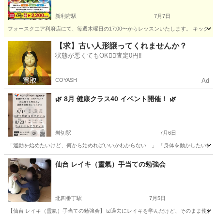
新利府駅
7月7日
フォースクエア利府店にて、毎週木曜日の17:00〜からレッスンいたします。 キッ
宮城
宮城郡
新利府駅
その他
キックボクシング
【求】古い人形譲ってくれませんか？
状態が悪くてもOK🙆‍♀️査定0円‼️
COYASH
Ad
🌿 8月 健康クラス40 イベント開催！ 🌿
岩切駅
7月6日
「運動を始めたいけど、何から始めればいいかわからない…」 「身体を動かしたいけど、激しい
宮城
仙台市
岩切駅
スポーツ
ピラティス
仙台 レイキ（靈氣）手当ての勉強会
北四番丁駅
7月5日
【仙台 レイキ（靈氣）手当ての勉強会】 ☑️過去にレイキを学んだけど、そのまま使わな