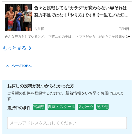
宮城
仙台市
北四番丁駅
気功
レイキ
色々と挑戦しても“カラダ“が変わらない😭それは
努力不足ではなく｢やり方｣です‼️【一生モノの知識
と習慣を身に付ける】ジムに通えなくてもオンラ
インボディメイクコーチングで変わる🏋️
古川駅
7月4日
色んな努力をしているけど、 正直…心の中は、 ・ママだから…だからこそ綺麗な女性で過ごし
宮城
大崎市
古川駅
その他
コーチング
もっと見る
ページTOPへ
お探しの投稿が見つからなかった方
ご希望の条件を登録するだけで、新着情報をいち早くお届け出来ま
す。
宮城県
教室・スクール
スポーツ
その他
選択中の条件