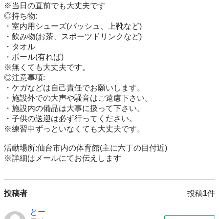
※当日の直前でも大丈夫です

◎持ち物:

・室内用シューズ(バッシュ、上靴など)

・飲み物(お茶、スポーツドリンクなど)

・タオル

・ボール(有れば)

※無くても大丈夫です。

◎注意事項:

・ケガなどは自己責任でお願いします。

・施設外での大声や騒音はご遠慮下さい。

・施設内の備品は大事に扱って下さい。

・子供の送迎は必ず行ってください。

※練習中ずっといなくても大丈夫です。

活動場所:仙台市内の体育館(主に六丁の目付近)

※詳細はメールにてお伝えします
投稿者
投稿
1
件
とー