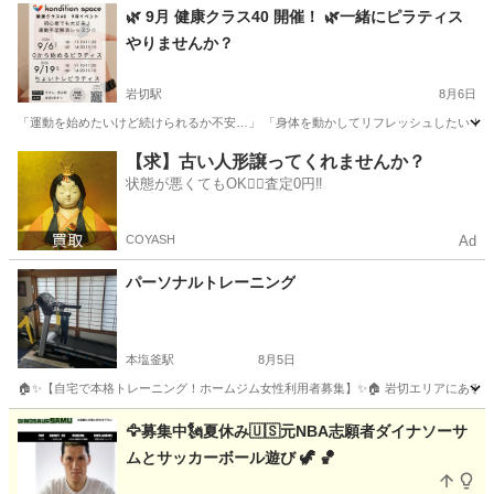
宮城
仙台市
青葉通一番町駅
その他
シニア向け
🌿 9月 健康クラス40 開催！ 🌿一緒にピラティス
やりませんか？
岩切駅
8月6日
「運動を始めたいけど続けられるか不安…」 「身体を動かしてリフレッシュしたい！」 そん
宮城
仙台市
岩切駅
その他
ピラティス
【求】古い人形譲ってくれませんか？
状態が悪くてもOK🙆‍♀️査定0円‼️
COYASH
Ad
パーソナルトレーニング
本塩釜駅
8月5日
🏠✨【自宅で本格トレーニング！ホームジム女性利用者募集】✨🏠 岩切エリアにあるプ
宮城
塩竈市
本塩釜駅
その他
パーソナルトレーニング
🦅募集中🗽夏休み🇺🇸元NBA志願者ダイナソーサ
ムとサッカーボール遊び 🦖 🏀