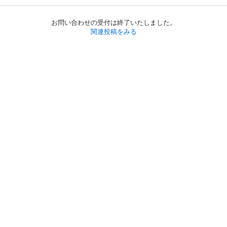
お問い合わせの受付は終了いたしました。
関連投稿をみる
初めての方へ
利用規約
プライバシーポリシー
プライバシー・ステートメント
健全化に資する運用方針
お問い合わせ
運営会社
サイトマップ
ご利用ガイド
フリーワードで探す
PC版で表示
都道府県選択
特定商取引法の表示
利用者情報の外部送信について
© 2011-
2026
Jmty, Inc.