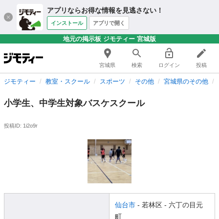
アプリならお得な情報を見逃さない！
インストール
アプリで開く
地元の掲示板 ジモティー 宮城版
宮城県
検索
ログイン
投稿
ジモティー
教室・スクール
スポーツ
その他
宮城県のその他
小学生、中学生対象バスケスクール
投稿ID: 1i2o9r
仙台市
- 若林区
- 六丁の目元
町