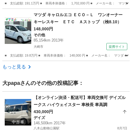
■ 支払総額: 191.1万円 ■ 車両本体価格： 1,702,000 円 ■ メーカー名
宮城
仙台市
CX-5
マツダ キャロルエコ ＥＣＯ－Ｌ ワンオーナー
キーレスキー ＥＴＣ Ａストップ （検8.10）
148,000円
その他
85,154km 2013年
大崎市
提携サイト
■ 支払総額: 19.8万円 ■ 車両本体価格： 148,000 円 ■ メーカー名： マツ
宮城
大崎市
その他
もっと見る
大papa
さんのその他の投稿記事：
【オンライン決済・配送可】車両交換可 デイズル
ークス ハイウェイスター 車検長 車高調
430,000円
デイズ
中古車
146,500km 2017年
八木山動物公園駅
8月7日