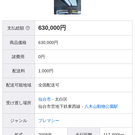
630,000円
支払総額
商品価格
630,000円
諸費用
0円
配送料
1,000円
配送可能地域
全国配送可
仙台市
- 太白区
受け渡し場所
仙台市営地下鉄東西線 -
八木山動物公園駅
ジャンル
プレマシー
年式
2008年
走行距離
117,400km