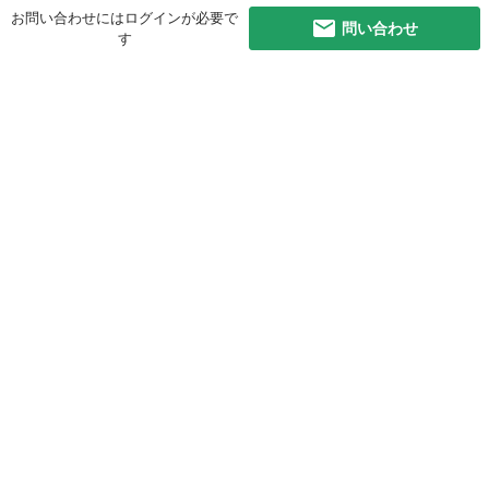
お問い合わせにはログインが必要で
問い合わせ
す
初めての方へ
利用規約
プライバシーポリシー
プライバシー・ステートメント
健全化に資する運用方針
お問い合わせ
運営会社
サイトマップ
ご利用ガイド
フリーワードで探す
PC版で表示
都道府県選択
特定商取引法の表示
利用者情報の外部送信について
© 2011-
2026
Jmty, Inc.