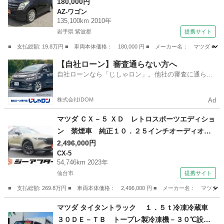
ー （検9.1）
180,000円
AZ-ワゴン
135,100km 2010年
岩手県 紫波郡
提携サイト
■ 支払総額: 19.8万円 ■ 車両本体価格： 180,000 円 ■ メーカー名： マ
岩手
紫波郡
AZ-ワゴン
【自社ローン】審査通らない方へ
自社ローンなら「じしゃロン」。他社の審査に通らな
かった方も
株式会社IDOM
Ad
マツダ ＣＸ－５ ＸＤ レトロスポーツエディショ
ン 禁煙車 純正１０．２５インチオーディオ
フルセグＴＶ 全周囲カメラ ブラウンハーフレ
2,496,000円
CX-5
ザーシート シートヒーター ステアリングヒ
54,746km 2023年
ーター 電動リアゲート ルーフレール ＢＳ
仙台市
提携サイト
Ｍ ＥＴＣ２．０ 純正ＡＷ （なし）
■ 支払総額: 269.8万円 ■ 車両本体価格： 2,496,000 円 ■ メーカー名
宮城
仙台市
CX-5
マツダ タイタントラック １．５ｔ冷凍冷蔵車
３０ＤＥ－ＴＢ トープレ製冷凍機－３０℃設