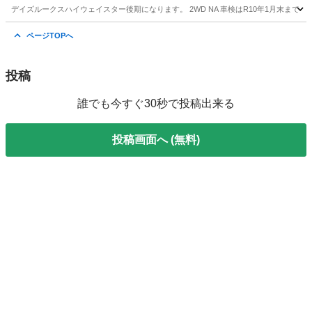
デイズルークスハイウェイスター後期になります。 2WD NA 車検はR10年1月末まで 
宮城
仙台市
八木山動物公園駅
デイズ
ハイウェイスター
ページTOPへ
投稿
誰でも今すぐ30秒で投稿出来る
投稿画面へ (無料)