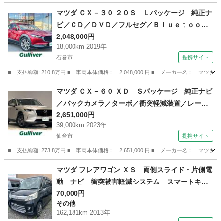
マツダ ＣＸ－３０ ２０Ｓ Ｌパッケージ 純正ナ
ビ／ＣＤ／ＤＶＤ／フルセグ／Ｂｌｕｅｔｏｏｔ
ｈ／全方位カメラ／ドライブレコーダー／ＥＴＣ
2,048,000円
18,000km 2019年
／レーダークルーズコントロール／レーンキープ
石巻市
提携サイト
アシスト／衝突軽減ブレーキ／シートヒーター／
パワーシート （検9.1）
■ 支払総額: 210.8万円 ■ 車両本体価格： 2,048,000 円 ■ メーカー名
宮城
石巻市
マツダ
マツダ ＣＸ－６０ ＸＤ Ｓパッケージ 純正ナビ
／バックカメラ／ターボ／衝突軽減装置／レーン
キープアシスト／レーダークルーズコントロール
2,651,000円
39,000km 2023年
／ブラインドアシストスポット／オートブレーキ
仙台市
提携サイト
ホールド／横滑り防止装置／オートライト／禁煙
車 （検10.2）
■ 支払総額: 273.8万円 ■ 車両本体価格： 2,651,000 円 ■ メーカー名
宮城
仙台市
マツダ
マツダ フレアワゴン ＸＳ 両側スライド・片側電
動 ナビ 衝突被害軽減システム スマートキ
ー アイドリングストップ ベンチシート ＣＶ
70,000円
その他
Ｔ 盗難防止システム ＡＢＳ ＥＳＣ アルミ
162,181km 2013年
ホイール 衝突安全ボディ エアコン （検8.12）