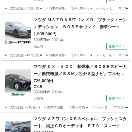
ロール パドルシフト ステアリングヒーター
シートヒーター （検9.3）
■ 支払総額: 252.8万円 ■ 車両本体価格： 2,446,000 円 ■ メーカー名
宮城
大崎市
マツダ
マツダ ＭＡＺＤＡ６ワゴン ＸＤ ブラックトーン
エディション ＢＯＳＥサウンド 赤革シート
純正８インチナビ フルセグＴＶ 全周囲カメ
1,905,000円
69,857km 2021年
ラ レーダークルーズコントロール 衝突軽減ブ
仙台市
提携サイト
レーキ 純正１９インチアルミホイール ブライ
ンドスポットモニター （なし）
■ 支払総額: 210.9万円 ■ 車両本体価格： 1,905,000 円 ■ メーカー名
宮城
仙台市
マツダ
マツダ ＣＸ－５ ＸＤ 禁煙車／ＢＯＳＥスピーカ
ー／衝突軽減／ＢＳＭ／社外８型ナビ／フルセグ
／バックカメラ／クルコン／ＥＴＣ／ドライブレ
726,000円
CX-5
コーダー／ＥＴＣ／Ａストップ／横滑り防止装置
59,000km 2014年
／純正１７インチアルミ／オートライト （検9.9）
大崎市
提携サイト
■ 支払総額: 79.8万円 ■ 車両本体価格： 726,000 円 ■ メーカー名： マ
宮城
大崎市
CX-5
マツダ ＡＺワゴン ＸＳスペシャル プッシュスタ
ート 純正ＣＤオーディオ ＥＴＣ スマートキ