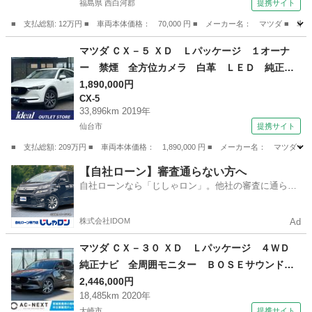
福島県 西白河郡
提携サイト
■ 支払総額: 12万円 ■ 車両本体価格： 70,000 円 ■ メーカー名： マツダ
福島
西白河郡
その他
マツダ ＣＸ－５ ＸＤ Ｌパッケージ １オーナ
ー 禁煙 全方位カメラ 白革 ＬＥＤ 純正フ
ルセグナビ ＡＣＣ 衝突軽減Ｂ レーンセン
1,890,000円
CX-5
ス ＢＯＳＥ１０スピーカー ＤＶＤ オートゲ
33,896km 2019年
ート オートホールド ＥＴＣ 純正１９ＡＷ
仙台市
提携サイト
（車検整備付）
■ 支払総額: 209万円 ■ 車両本体価格： 1,890,000 円 ■ メーカー名： 
宮城
仙台市
CX-5
【自社ローン】審査通らない方へ
自社ローンなら「じしゃロン」。他社の審査に通らな
かった方も
株式会社IDOM
Ad
マツダ ＣＸ－３０ ＸＤ Ｌパッケージ ４ＷＤ
純正ナビ 全周囲モニター ＢＯＳＥサウンド
デジタルインナーミラー ドラレコ ダウンヒ
2,446,000円
18,485km 2020年
ル ヘッドアップディスプレイ クルーズコント
大崎市
提携サイト