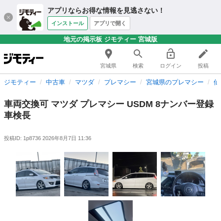
アプリならお得な情報を見逃さない！
インストール
アプリで開く
地元の掲示板 ジモティー 宮城版
宮城県
検索
ログイン
投稿
ジモティー
中古車
マツダ
プレマシー
宮城県のプレマシー
仙
車両交換可 マツダ プレマシー USDM 8ナンバー登録
車検長
投稿ID: 1p8736
2026年8月7日 11:36