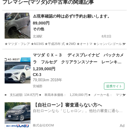
プレマシー(マツダ)の中古車の関連記事
⚠️現車確認の時は必ず‼️予約お願いします。
89,000円
その他
北浦駅
8月2日
★マツダ・フレア ★MJ34S ★平成25年 式 ★2WD ★オートマ ★シャンパンゴールド色
宮城
遠田郡
北浦駅
その他
エバポレーター
マツダ ＣＸ－３ ディスプレイナビ バックカメ
ラ フルセグ クリアランスソナー レーンキー
プ アイドリングストップ ハンドルヒーター
1,239,000円
CX-3
パワーシート シートヒーター 電動格納ミラ
79,001km 2018年
ー 純正アルミホール レザーシート （車検整備
宮城郡
提携サイト
付）
■ 支払総額: 134.8万円 ■ 車両本体価格： 1,239,000 円 ■ メーカー名
宮城
宮城郡
CX-3
【自社ローン】審査通らない方へ
自社ローンなら「じしゃロン」。他社の審査に通らな
かった方も
株式会社IDOM
Ad