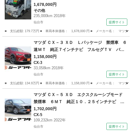
定 左サイドドア スタンバイ付 左側電動格納
1,678,000円
その他
ミラー バックカメラ キーレス ＥＴＣ フォ
235,000km 2018年
グ ＡＢＳ ダブルＳＲＳ アイドリングストッ
仙台市
提携サイト
プ （車検整備付）
■ 支払総額: 179.7万円 ■ 車両本体価格： 1,678,000 円 ■ メーカー名
宮城
仙台市
その他
マツダ ＣＸ－３ ＸＤ Ｌパッケージ 禁煙車 ６
速ＭＴ 純正７インチナビ フルセグＴＶ バッ
クカメラ レーダークルーズコントロール シー
1,158,000円
CX-3
トヒーター 純正１８インチＡＷ ハーフレザー
33,058km 2018年
シート ＬＥＤヘッドライト 電動格納ドアミラ
仙台市
提携サイト
ー （なし）
■ 支払総額: 134.9万円 ■ 車両本体価格： 1,158,000 円 ■ メーカー名
宮城
仙台市
CX-3
マツダ ＣＸ－５ ＸＤ エクスクルーシブモード
禁煙車 ６ＭＴ 純正１０．２５インチナビ フ
ルセグＴＶ 全周囲カメラ 電動リアゲート シ
1,702,000円
CX-5
ートエアコン 茶革シート シートヒーター Ｌ
109,232km 2022年
ＥＤヘッドライト レーダークルーズコントロー
仙台市
提携サイト
ル （なし）