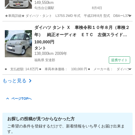
149,550km
勾当台公園駅
8月4日
★車両詳細★ ダイハツ・タント L375S 2WD 年式 平成23年8月 型式 DBAーL375S
宮城
仙台市
勾当台公園駅
タント
ダイハツ タント Ｘ 車検令和１０年８月（車検２
年） 純正オーディオ ＥＴＣ 左側スライドド
ア ２ＷＤ ＦＦ ４ＡＴ パールホワイト キ
100,000円
タント
ーフリー ベンチシート ミラクルオープンド
138,000km 2009年
ア 電動ファンモーター交換済 （なし）
福島県 安達郡
提携サイト
■ 支払総額: 14.8万円 ■ 車両本体価格： 100,000 円 ■ メーカー名： ダ
福島
安達郡
タント
もっと見る
ページTOPへ
お探しの投稿が見つからなかった方
ご希望の条件を登録するだけで、新着情報をいち早くお届け出来ま
す。