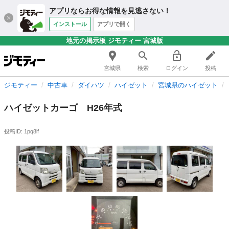
アプリならお得な情報を見逃さない！
インストール
アプリで開く
地元の掲示板 ジモティー 宮城版
宮城県
検索
ログイン
投稿
ジモティー
中古車
ダイハツ
ハイゼット
宮城県のハイゼット
ハイゼットカーゴ H26年式
投稿ID: 1pq8lf