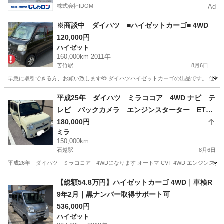
株式会社IDOM
Ad
※商談中 ダイハツ ■ハイゼットカーゴ■ 4WD
120,000円
ハイゼット
160,000km 2011年
苦竹駅
8月6日
早急に取引できる方、お願い致します🤲 ダイハツハイゼットカーゴの出品です。 仕事で使って
宮城
仙台市
苦竹駅
ハイゼット
平成25年 ダイハツ ミラココア 4WD ナビ テ
レビ バックカメラ エンジンスターター ETC
車検令和10年8月
180,000円
ミラ
150,000km
石越駅
8月6日
平成26年 ダイハツ ミラココア 4WDになります オートマ CVT 4WD エンジンスタ
宮城
登米市
石越駅
ミラ
スライドドア
【総額54.8万円】ハイゼットカーゴ 4WD｜車検R
9年2月｜黒ナンバー取得サポート可
536,000円
ハイゼット