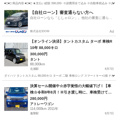
■□■□ 商品内容 ■□■□ ★支払い総額 398,000- ※諸費用全て込み ※自動車税込み ※お
宮城
仙台市
ハイゼット
【自社ローン】審査通らない方へ
自社ローンなら「じしゃロン」。他社の審査に通らな
かった方も
株式会社IDOM
Ad
【オンライン決済】タントカスタム ターボ 車検R
10年 88,000キロ
300,000円
タント
88,000km
北浦駅
8月7日
ダイハツ タントカスタム 88,000キロ ターボ 二駆 車検ロング スマートキー×1個 ナビ
宮城
大崎市
北浦駅
タント
決算セール開催中☆赤字覚悟の大幅値下げ！【車
検☆令和8年8月！※引き渡し時に、車検受けてか
らお渡ししますので、2年付になります。支払総額
280,000円
アトレーワゴン
28万円】平成23年 ダイハツ アトレーワゴン
114,000km 2011年
4WD カスタムターボ 青 走行距離114,000
逢隈駅
8月7日
㎞ 即納車可能(^_-)-☆