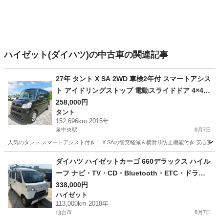
ハイゼット(ダイハツ)の中古車の関連記事
27年 タント X SA 2WD 車検2年付 スマートアシス
ト アイドリングストップ 電動スライドドア 4×4フ
ルセグナビ ETC スマートキー
258,000円
タント
152,696km 2015年
泉中央駅
8月7日
人気のタント スマートアシスト付き！ X SAの衝突軽減＆横滑り防止機能付き 安心安全！
宮城
黒川郡
泉中央駅
タント
ダイハツ ハイゼットカーゴ 660デラックス ハイル
ーフ ナビ・TV・CD・Bluetooth・ETC・ドライ
ブレコーダー・パワーウィンドウ(助手席・運転
338,000円
ハイゼット
席)・キャリア付き・キーレス
113,000km 2018年
仙台市
8月7日