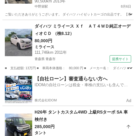
90,500km 2013年
中野栄駅
8月6日
ご覧いただきありがとうございます。 ダイハツ ハイゼットカーゴの出品です。 【車両情報】 ・
宮城
多賀城市
中野栄駅
ハイゼット
ダイハツ ミライース Ｘｆ ＡＴ４ＷＤ純正オーデ
ィオＣＤ （検8.12）
80,000円
ミライース
111,746km 2011年
青森県 青森市
提携サイト
■ 支払総額: 13万円 ■ 車両本体価格： 80,000 円 ■ メーカー名： ダイハツ ■
青森
青森市
ミライース
【自社ローン】審査通らない方へ
IDOMの自社ローンは税金・車検の支払いも含んでい
るので毎月の支払額は一定
株式会社IDOM
Ad
H26年 タントカスタム4WD 上級RSターボ SA 車
検付き
285,000円
タント