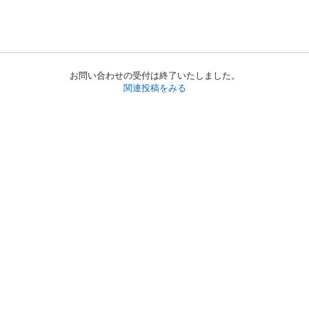
お問い合わせの受付は終了いたしました。
関連投稿をみる
初めての方へ
利用規約
プライバシーポリシー
プライバシー・ステートメント
健全化に資する運用方針
お問い合わせ
運営会社
サイトマップ
ご利用ガイド
フリーワードで探す
PC版で表示
都道府県選択
特定商取引法の表示
利用者情報の外部送信について