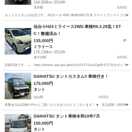
164,000km 2014年
荒井駅
8月6日
タントカスタムの出品です。 RSターボ 4WD 車検R9年2月末 スマートアシスト ナビ
宮城
仙台市
荒井駅
タント
仙台☆H24ミライース2WD.車検R9.3.29迄！ET
C！整備済み！
135,000円
ミライース
176,139km 2012年
泉中央駅
8月5日
詳細写真です → https://photos.app.goo.gl/skUU1Fx7YX1w1Dg49
宮城
仙台市
泉中央駅
ミライース
走行距離
DAIHATSU タントカスタム‼︎ 車検付き！
170,000円
タント
仙台駅
8月5日
多数ある出品物の中からご覧いただきありがとうございます！ ■ 支払総額: 180000円 ■ 
宮城
名取市
仙台駅
タント
DAIHATSU タント車検令和10年7月
150,000円
タント