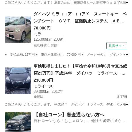
ご覧頂きありがとうございます！ 決算のため、在庫処分セール開催中☆☆ 赤字覚悟で大幅
宮城
亘理郡
逢隈駅
アトレーワゴン
走行距離
ダイハツ ミラココア ココアＸ スマートキー ベ
ンチシート ＣＶＴ 盗難防止システム ＡＢ
Ｓ ＣＤ 衝突安全ボディ エアコン パワース
70,000円
ミラ
テアリング パワーウィンドウ （検8.10）
125,009km 2009年
福島県 西白河郡
提携サイト
■ 支払総額: 12万円 ■ 車両本体価格： 70,000 円 ■ メーカー名： ダイハ
福島
西白河郡
ミラ
車検取得しました！【車検☆令和10年6月☆支払総
額23万円】平成24年 ダイハツ ミライース 4
WD 黒 ETC・オーディオナビ・ドライブレコー
230,000円
ミライース
ダー 商談成立後、即納車可能(^_-)-☆
89,000km 2012年
逢隈駅
8月7日
ご覧頂きありがとうございます。 平成24年 ダイハツ ミライース 4WD Xfメモリアルエディション 黒 車
宮城
亘理郡
逢隈駅
ミライース
走行距離
【自社ローン】審査通らない方へ
自社ローンなら「じしゃロン」。他社の審査に通らな
かった方も