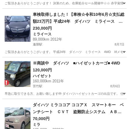
㎞ 即納車可能(^_-)-☆
ご覧頂きありがとうございます！ 決算のため、在庫処分セール開催中☆☆ 赤字覚悟で大幅
宮城
亘理郡
逢隈駅
アトレーワゴン
走行距離
車検取得しました！【車検☆令和10年6月☆支払総
額23万円】平成24年 ダイハツ ミライース 4
WD 黒 ETC・オーディオナビ・ドライブレコー
230,000円
ミライース
ダー 商談成立後、即納車可能(^_-)-☆
89,000km 2012年
逢隈駅
8月7日
ご覧頂きありがとうございます。 平成24年 ダイハツ ミライース 4WD Xfメモリアルエディション 黒 車
宮城
亘理郡
逢隈駅
ミライース
走行距離
※商談中 ダイハツ ■ハイゼットカーゴ■ 4WD
120,000円
ハイゼット
160,000km 2011年
苦竹駅
8月6日
早急に取引できる方、お願い致します🤲 ダイハツハイゼットカーゴの出品です。 仕事で使って
宮城
仙台市
苦竹駅
ハイゼット
ダイハツ ミラココア ココアＸ スマートキー ベ
ンチシート ＣＶＴ 盗難防止システム ＡＢ
Ｓ ＣＤ 衝突安全ボディ エアコン パワース
70,000円
ミラ
テアリング パワーウィンドウ （検8.10）