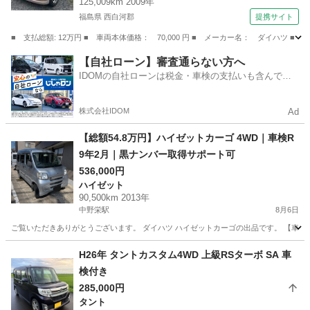
125,009km 2009年
福島県 西白河郡
提携サイト
■ 支払総額: 12万円 ■ 車両本体価格： 70,000 円 ■ メーカー名： ダイハ
福島
西白河郡
ミラ
【自社ローン】審査通らない方へ
IDOMの自社ローンは税金・車検の支払いも含んでい
るので毎月の支払額は一定
株式会社IDOM
Ad
【総額54.8万円】ハイゼットカーゴ 4WD｜車検R
9年2月｜黒ナンバー取得サポート可
536,000円
ハイゼット
90,500km 2013年
中野栄駅
8月6日
ご覧いただきありがとうございます。 ダイハツ ハイゼットカーゴの出品です。 【車両情報】 ・
宮城
多賀城市
中野栄駅
ハイゼット
H26年 タントカスタム4WD 上級RSターボ SA 車
検付き
285,000円
タント