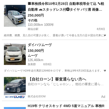
🟥車検残令和10年2月28日 自動車税等全て込 🔧軽
自動車 🚗スタッドレス付🛞タイヤ バリ溝 画像参
照 旧車
250,000円
その他
110,000km 1000年
南仙台駅
8月8日
維持費、燃費、見た目の可愛さが良く、 愛着が湧いて今後も当方の足や貸出代車に大活躍させ
宮城
仙台市
南仙台駅
その他
車両
ダイハツムーヴ
150,000円
ムーヴ
126,460km
加美郡
8月8日
ダイハツムーヴ H24年走行离距126460キロです． 車検は9年4月19日迄あります
宮城
加美郡
ムーヴ
【自社ローン】審査通らない方へ
自社ローンなら「じしゃロン」。他社の審査に通らな
かった方も
株式会社IDOM
Ad
H19年 テリオスキッド 4WD 5速マニュアル 車検R