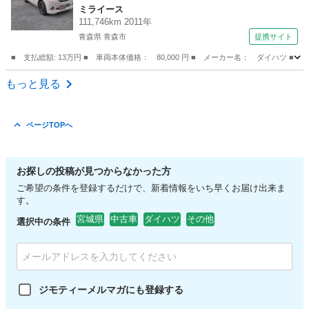
ミライース
111,746km 2011年
青森県 青森市
提携サイト
■ 支払総額: 13万円 ■ 車両本体価格： 80,000 円 ■ メーカー名： ダイハツ ■
青森
青森市
ミライース
もっと見る
ページTOPへ
お探しの投稿が見つからなかった方
ご希望の条件を登録するだけで、新着情報をいち早くお届け出来ま
す。
宮城県
中古車
ダイハツ
その他
選択中の条件
ジモティーメルマガにも登録する