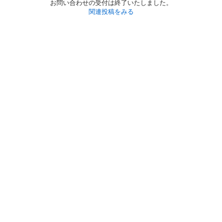
お問い合わせの受付は終了いたしました。
関連投稿をみる
初めての方へ
利用規約
プライバシーポリシー
プライバシー・ステートメント
健全化に資する運用方針
お問い合わせ
運営会社
サイトマップ
ご利用ガイド
フリーワードで探す
PC版で表示
都道府県選択
特定商取引法の表示
利用者情報の外部送信について
© 2011-
2026
Jmty, Inc.