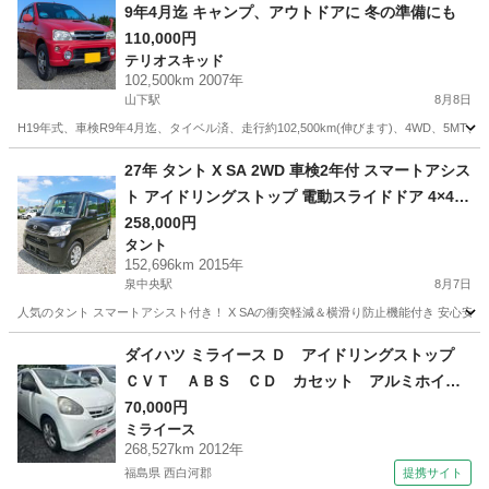
9年4月迄 キャンプ、アウトドアに 冬の準備にも
110,000円
テリオスキッド
102,500km 2007年
山下駅
8月8日
H19年式、車検R9年4月迄、タイベル済、走行約102,500km(伸びます)、4WD、5
宮城
亘理郡
山下駅
テリオスキッド
預かり金
27年 タント X SA 2WD 車検2年付 スマートアシス
ト アイドリングストップ 電動スライドドア 4×4フ
ルセグナビ ETC スマートキー
258,000円
タント
152,696km 2015年
泉中央駅
8月7日
人気のタント スマートアシスト付き！ X SAの衝突軽減＆横滑り防止機能付き 安心安全！
宮城
黒川郡
泉中央駅
タント
ダイハツ ミライース Ｄ アイドリングストップ
ＣＶＴ ＡＢＳ ＣＤ カセット アルミホイー
ル 衝突安全ボディ エアコン パワーステアリ
70,000円
ミライース
ング パワーウィンドウ （検9.4）
268,527km 2012年
福島県 西白河郡
提携サイト