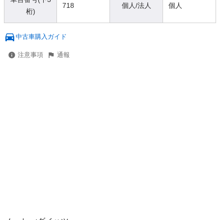
718
個人/法人
個人
桁)
中古車購入ガイド
注意事項
通報