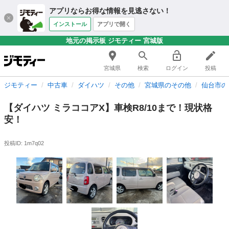
アプリならお得な情報を見逃さない！
インストール
アプリで開く
地元の掲示板 ジモティー 宮城版
宮城県
検索
ログイン
投稿
ジモティー
中古車
ダイハツ
その他
宮城県のその他
仙台市の
【ダイハツ ミラココアX】車検R8/10まで！現状格
安！
投稿ID: 1m7q02