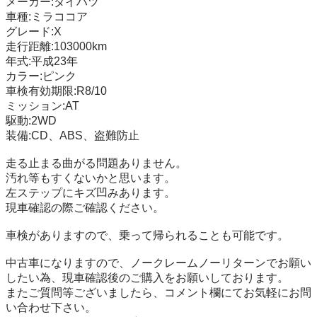
メーカー:ダイハツ

車種:ミラココア

グレード:X

走行距離:103000km

年式:平成23年 

カラー:ピンク

車検有効期限:R8/10

ミッション:AT 

駆動:2WD 

装備:CD、ABS、盗難防止

走る止まる曲がる問題ありません。

汚れ等もすくないかと思います。

左ステップにキズ凹みあります。

現車確認の際ご確認ください。 

車検がありますので、乗って帰られることも可能です。

中古車になりますので、ノークレームノーリターンでお願い
したい為、現車確認後のご購入をお願いしております。 

またご質問等ございましたら、コメント欄にてお気軽にお問
い合わせ下さい。
