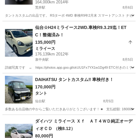
164,000km 2014年
荒井駅
8月6日
タントカスタムの出品です。 RSターボ 4WD 車検R9年2月末 スマートアシスト ナビ
宮城
仙台市
荒井駅
タント
仙台☆H24ミライース2WD.車検R9.3.29迄！ET
C！整備済み！
135,000円
ミライース
176,139km 2012年
泉中央駅
8月5日
詳細写真です → https://photos.app.goo.gl/skUU1Fx7YX1w1Dg49
宮城
仙台市
泉中央駅
ミライース
走行距離
DAIHATSU タントカスタム‼︎ 車検付き！
170,000円
タント
仙台駅
8月5日
多数ある出品物の中からご覧いただきありがとうございます！ ■ 支払総額: 180000円 ■ 
宮城
名取市
仙台駅
タント
ダイハツ ミライース Ｘｆ ＡＴ４ＷＤ純正オーデ
ィオＣＤ （検8.12）
80,000円