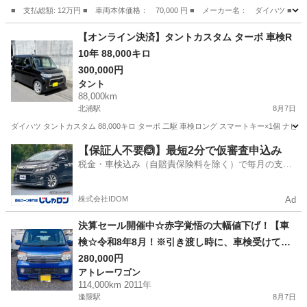
■ 支払総額: 12万円 ■ 車両本体価格： 70,000 円 ■ メーカー名： ダイハ
福島
西白河郡
ミライース
【オンライン決済】タントカスタム ターボ 車検R
10年 88,000キロ
300,000円
タント
88,000km
北浦駅
8月7日
ダイハツ タントカスタム 88,000キロ ターボ 二駆 車検ロング スマートキー×1個 ナビ
宮城
大崎市
北浦駅
タント
【保証人不要🙆】最短2分で仮審査申込み
税金・車検込み（自賠責保険料を除く）で毎月の支払
額は一定の自社ローン🚗
株式会社IDOM
Ad
決算セール開催中☆赤字覚悟の大幅値下げ！【車
検☆令和8年8月！※引き渡し時に、車検受けてか
らお渡ししますので、2年付になります。支払総額
280,000円
アトレーワゴン
28万円】平成23年 ダイハツ アトレーワゴン
114,000km 2011年
4WD カスタムターボ 青 走行距離114,000
逢隈駅
8月7日