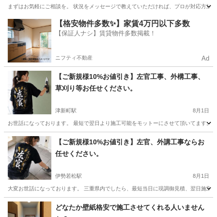
まずはお気軽にご相談を。 状況をメッセージで教えていただければ、プロが対応方法をお伝
三重
鈴鹿市
白子駅
水道工事
応急処置
【格安物件多数✨】家賃4万円以下多数
【保証人ナシ】賃貸物件多数掲載！
ニフティ不動産
Ad
【ご新規様10%お値引き】左官工事、外構工事、
草刈り等お任せください。
津新町駅
8月1日
お世話になっております。 最短で翌日より施工可能をモットーにさせて頂いてます。 【可能
三重
津市
津新町駅
その他
【ご新規様10%お値引き】左官、外講工事ならお
任せください。
伊勢若松駅
8月1日
大変お世話になっております。 三重県内でしたら、最短当日に現調御見積、翌日施工可能で
三重
鈴鹿市
伊勢若松駅
その他
左官
どなたか壁紙格安で施工させてくれる人いません