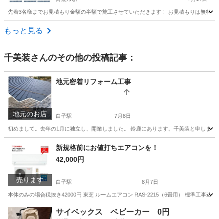
先着3名様までお見積もり金額の半額で施工させていただきます！ お見積もりは無料で
三重
鈴鹿市
鈴鹿市駅
リフォーム
無料
もっと見る
千美装
さんのその他の投稿記事：
地元密着リフォーム工事
地元のお店
白子駅
7月8日
初めまして。去年の1月に独立し、開業しました。 鈴鹿にあります。千美装と申します。
三重
鈴鹿市
白子駅
リフォーム
無料
新規格前にお値打ちエアコンを！
42,000円
売ります
白子駅
8月7日
本体のみの場合税抜き42000円 東芝 ルームエアコン RAS-2215（6畳用） 標準工事
三重
鈴鹿市
白子駅
季節、空調家電
ルーム
サイベックス ベビーカー 0円