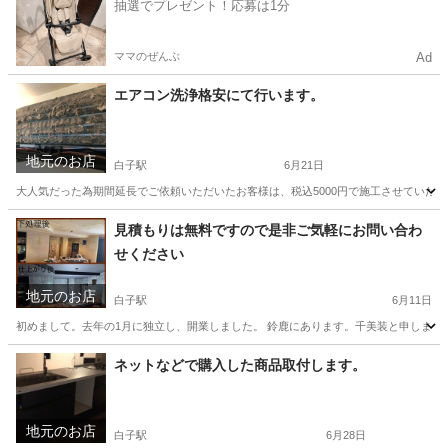
抽選でプレゼント！応募は1分
ママのぜんぶ
Ad
エアコン洗浄格安にて行います。
地元のお店
白子駅
6月21日
大人気だった為期間延長でご依頼いただいたお客様は、税込5000円で施工させていた
三重
鈴鹿市
白子駅
エアコン掃除
格安
見積もりは無料ですので是非ご気軽にお問い合わ
せください
地元のお店
白子駅
6月11日
初めまして。去年の1月に独立し、開業しました。 鈴鹿にあります。千美装と申します。
三重
鈴鹿市
白子駅
リフォーム
無料
ネットなどで購入した商品取付します。
地元のお店
白子駅
6月28日