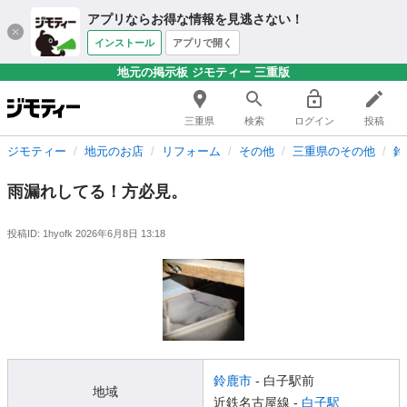
アプリならお得な情報を見逃さない！
インストール
アプリで開く
地元の掲示板 ジモティー 三重版
三重県
検索
ログイン
投稿
ジモティー
地元のお店
リフォーム
その他
三重県のその他
鈴
雨漏れしてる！方必見。
投稿ID: 1hyofk
2026年6月8日 13:18
鈴鹿市
- 白子駅前
地域
近鉄名古屋線 -
白子駅