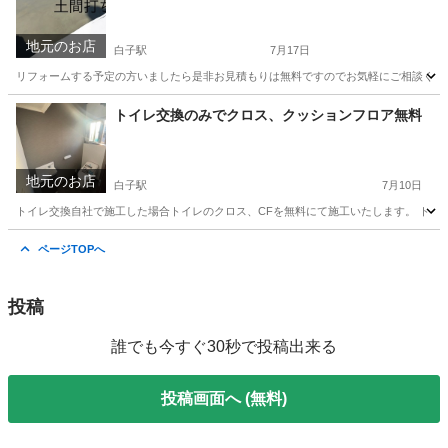
地元のお店
白子駅
7月17日
リフォームする予定の方いましたら是非お見積もりは無料ですのでお気軽にご相談くださ
三重
鈴鹿市
白子駅
リフォーム
無料
トイレ交換のみでクロス、クッションフロア無料
地元のお店
白子駅
7月10日
トイレ交換自社で施工した場合トイレのクロス、CFを無料にて施工いたします。 トイレ
三重
鈴鹿市
白子駅
水道工事
無料
ページTOPへ
投稿
誰でも今すぐ30秒で投稿出来る
投稿画面へ (無料)