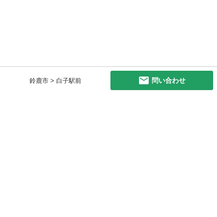
問い合わせ
鈴鹿市 > 白子駅前
初めての方へ
利用規約
プライバシーポリシー
プライバシー・ステートメント
健全化に資する運用方針
お問い合わせ
運営会社
サイトマップ
ご利用ガイド
フリーワードで探す
PC版で表示
都道府県選択