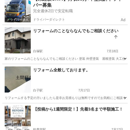
バー募集
完全週休2日で安定転職
ドライバーダイレクト
Ad
リフォームのことならなんでもご相談ください
白塚駅
7月18日
家のリフォームのことならなんでもご相談ください 塗装 外壁塗装 屋根塗装 大工仕事
三重
津市
白塚駅
その他
サンルーム
リフォーム全般しております。
白子駅
7月17日
リフォームする予定の方いましたら是非お見積もりは無料ですのでお気軽にご相談くださ
三重
鈴鹿市
白子駅
リフォーム
無料
【投稿から1週間限定！】先着3名まで半額施工！
鈴鹿市駅
7月17日