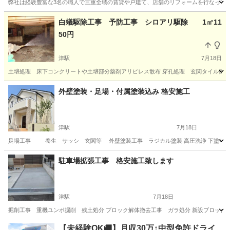
弊社は経験豊富な3名の職人で三重全域の賃貸や戸建て、店舗のリフォームを行なってい
三重
鈴鹿市
鈴鹿市駅
リフォーム
無料
白蟻駆除工事 予防工事 シロアリ駆除 1㎡11
50円
津駅
7月18日
土壌処理 床下コンクリートや土壌部分薬剤アリピレス散布 穿孔処理 玄関タイル目地か
三重
津市
津駅
リフォーム
タイル
外壁塗装・足場・付属塗装込み 格安施工
津駅
7月18日
足場工事 養生 サッシ 玄関等 外壁塗装工事 ラジカル塗装 高圧洗浄 下塗り パー
三重
津市
津駅
その他
塗装工事
駐車場拡張工事 格安施工致します
津駅
7月18日
掘削工事 重機ユンボ掘削 残土処分 ブロック解体撤去工事 ガラ処分 新設ブロック積
三重
津市
津駅
その他
格安
【未経験OK🚚】月収30万↑中型免許ドライ