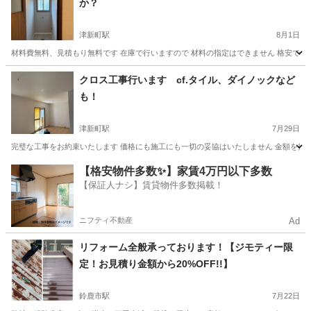
か？
津新町駅
8月1日
材料費無料、見積もり無料です 在庫で行いますので 材料の指定はできません 格安でさ
三重
津市
津新町駅
その他
無料
クロス工事行います cf.タイル、ダイノックなど
も！
津新町駅
7月29日
完璧な工事をお約束いたします 価格にも施工にも一切の妥協はいたしません 金額を抑え
三重
津市
津新町駅
その他
【格安物件多数✨】家賃4万円以下多数
【保証人ナシ】賃貸物件多数掲載！
ニフティ不動産
Ad
リフォーム全般承っております！【ジモティー限
定！お見積り金額から20%OFF!!】
鈴鹿市駅
7月22日