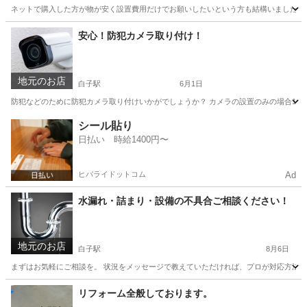
ネットで購入した方が物が安く設置費用だけでお願いしたいという方も結構いましたので
三重
鈴鹿市
白子駅
リフォーム
取り付け
安心！防犯カメラ取り付け！
地元のお店
白子駅
6月1日
防犯などのために防犯カメラ取り付けいかがでしょうか？ カメラの設置のみの場合1台5
三重
鈴鹿市
白子駅
その他
防犯カメラ
シール貼り
日払い 時給1400円〜
ヒバライドットコム
Ad
水漏れ・詰まり・設備の不具合ご相談ください！
地元のお店
白子駅
8月6日
まずはお気軽にご相談を。 状況をメッセージで教えていただければ、プロが対応方法をお伝
三重
鈴鹿市
白子駅
水道工事
応急処置
リフォーム全般しております。