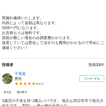
雨漏れ修繕いたします。

内容によって金額は異なります。

5000〜円になります。

お見積もりは無料です。

原因が難しい場合のみ調査費かかります。

放置していては悪化して治すのも費用がかかるので早めにご
連絡ください！
投稿者
投稿
13
件
千美装
男性
フォローする
5.0
(
25
)
身分証
電話番号
3歳児の子供を持つ職人パパです。 地元も四日市市で地元大
好きです。 美味しい食べ物や子供との...