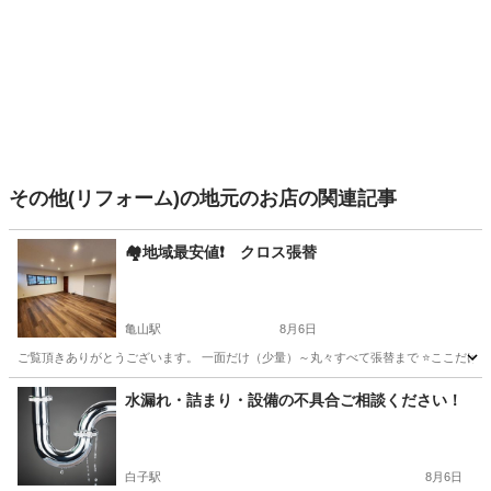
その他(リフォーム)の地元のお店の関連記事
🏘️地域最安値❗ クロス張替
亀山駅
8月6日
ご覧頂きありがとうございます。 一面だけ（少量）～丸々すべて張替まで ⭐ここだけ張替
三重
亀山市
亀山駅
リフォーム
張替
水漏れ・詰まり・設備の不具合ご相談ください！
白子駅
8月6日