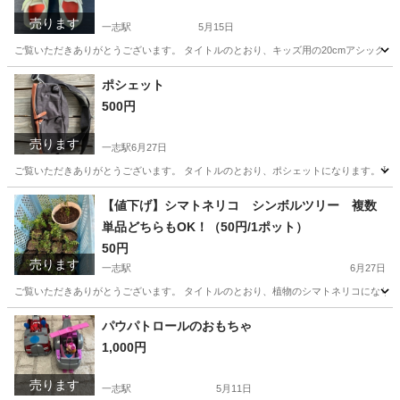
売ります
一志駅
5月15日
ご覧いただきありがとうございます。 タイトルのとおり、キッズ用の20cmアシックス
三重
津市
一志駅
キッズ用品
アシックス
ポシェット
500円
売ります
一志駅
6月27日
ご覧いただきありがとうございます。 タイトルのとおり、ポシェットになります。 取
三重
津市
一志駅
小物
付近
【値下げ】シマトネリコ シンボルツリー 複数
単品どちらもOK！（50円/1ポット）
50円
売ります
一志駅
6月27日
ご覧いただきありがとうございます。 タイトルのとおり、植物のシマトネリコになります
三重
津市
一志駅
その他
シマトネリコ
パウパトロールのおもちゃ
1,000円
売ります
一志駅
5月11日