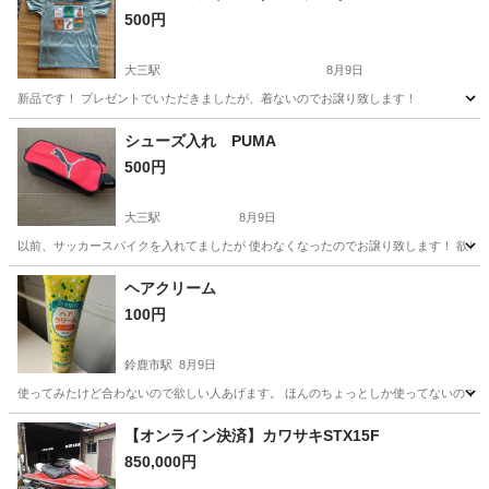
500円
大三駅
8月9日
新品です！ プレゼントでいただきましたが、着ないのでお譲り致します！
三重
津市
大三駅
その他
譲り
シューズ入れ PUMA
500円
大三駅
8月9日
以前、サッカースパイクを入れてましたが 使わなくなったのでお譲り致します！ 欲し
三重
津市
大三駅
その他
PUMA
ヘアクリーム
100円
鈴鹿市駅
8月9日
使ってみたけど合わないので欲しい人あげます。 ほんのちょっとしか使ってないので
三重
鈴鹿市
鈴鹿市駅
その他
【オンライン決済】カワサキSTX15F
850,000円