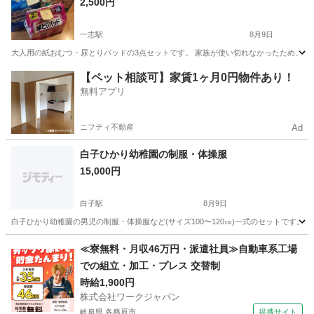
2,500円
一志駅
8月9日
大人用の紙おむつ・尿とりパッドの3点セットです。 家族が使い切れなかったため、必要な方
三重
津市
一志駅
その他
【ペット相談可】家賃1ヶ月0円物件あり！
無料アプリ
ニフティ不動産
Ad
白子ひかり幼稚園の制服・体操服
15,000円
白子駅
8月9日
白子ひかり幼稚園の男児の制服・体操服など(サイズ100〜120㎝)一式のセットです。
三重
鈴鹿市
白子駅
その他
≪寮無料・月収46万円・派遣社員≫自動車系工場
での組立・加工・プレス 交替制
時給1,900円
株式会社ワークジャパン
岐阜県 各務原市
提携サイト