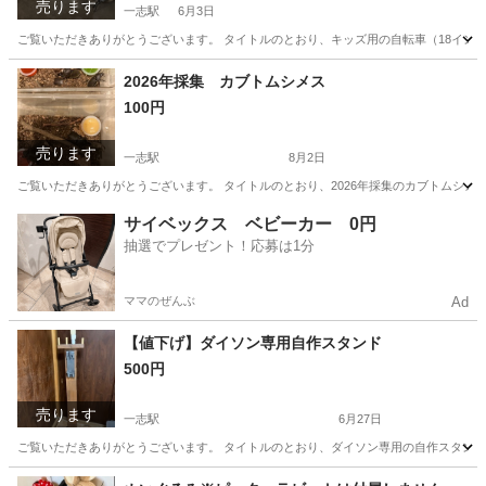
売ります
一志駅
6月3日
ご覧いただきありがとうございます。 タイトルのとおり、キッズ用の自転車（18イン
三重
津市
一志駅
その他
2026年採集 カブトムシメス
100円
売ります
一志駅
8月2日
ご覧いただきありがとうございます。 タイトルのとおり、2026年採集のカブトムシメス
三重
津市
一志駅
その他
カブトムシ
サイベックス ベビーカー 0円
抽選でプレゼント！応募は1分
ママのぜんぶ
Ad
【値下げ】ダイソン専用自作スタンド
500円
売ります
一志駅
6月27日
ご覧いただきありがとうございます。 タイトルのとおり、ダイソン専用の自作スタンドで
三重
津市
一志駅
生活家電
ダイソン