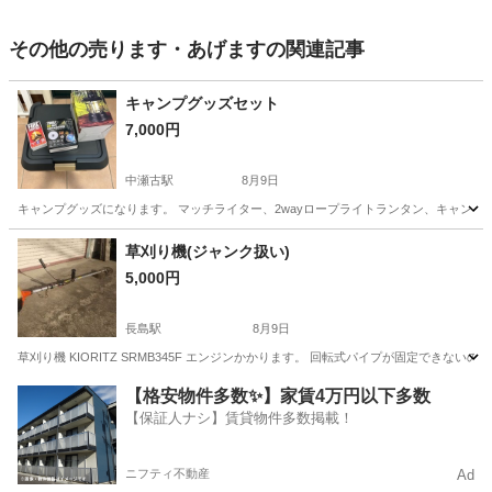
その他の売ります・あげますの関連記事
キャンプグッズセット
7,000円
中瀬古駅
8月9日
キャンプグッズになります。 マッチライター、2wayロープライトランタン、キャン
三重
鈴鹿市
中瀬古駅
その他
キャンピング
草刈り機(ジャンク扱い)
5,000円
長島駅
8月9日
草刈り機 KIORITZ SRMB345F エンジンかかります。 回転式パイプが固定できない
三重
桑名市
長島駅
その他
草刈り機
【格安物件多数✨】家賃4万円以下多数
【保証人ナシ】賃貸物件多数掲載！
ニフティ不動産
Ad