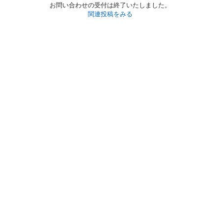
お問い合わせの受付は終了いたしました。
関連投稿をみる
初めての方へ
利用規約
プライバシーポリシー
プライバシー・ステートメント
健全化に資する運用方針
お問い合わせ
運営会社
サイトマップ
ご利用ガイド
フリーワードで探す
PC版で表示
都道府県選択
特定商取引法の表示
利用者情報の外部送信について
© 2011-
2026
Jmty, Inc.