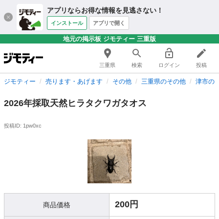
アプリならお得な情報を見逃さない！
インストール
アプリで開く
地元の掲示板 ジモティー 三重版
三重県
検索
ログイン
投稿
ジモティー
売ります・あげます
その他
三重県のその他
津市の
2026年採取天然ヒラタクワガタオス
投稿ID: 1pw0xc
200円
商品価格