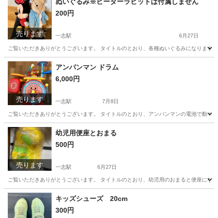
ぬいぐるみ※ピーターラビットは付属しません
200円
売ります
一志駅
6月27日
ご覧いただきありがとうございます。 タイトルのとおり、各種ぬいぐるみになります。 
三重
津市
一志駅
おもちゃ
体育館
アンパンマン ドラム
6,000円
売ります
一志駅
7月8日
ご覧いただきありがとうございます。 タイトルのとおり、アンパンマンの電池で動くドラ
三重
津市
一志駅
おもちゃ
幼児用便座とおまる
500円
売ります
一志駅
6月27日
ご覧いただきありがとうございます。 タイトルのとおり、幼児用のおまると便座になりま
三重
津市
一志駅
キッズ用品
おまる
キッズシューズ 20cm
300円