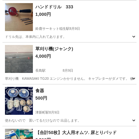
ハンドドリル 333
1,000円
鈴鹿サーキット稲生駅
8月9日
ドリル先は、本体内に入れてあります。
三重
鈴鹿市
鈴鹿サーキット稲生駅
その他
ドリル
草刈り機(ジャンク)
4,000円
長島駅
8月9日
草刈り機 KAWASAKI TG20 エンジンかかりません。 キャブレターがダメです。 
三重
桑名市
長島駅
その他
食器
500円
津新町駅
8月9日
使わないので 置いてるだけなので 出品します。
三重
津市
津新町駅
その他
【合計50枚】大人用オムツ. 尿とりパッド