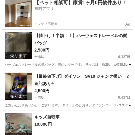
三重
津市
一志駅
キッズ用品
【ペット相談可】家賃1ヶ月0円物件あり！
無料アプリ
ニフティ不動産
Ad
【値下げ！半額！！】ハーヴェストレーベルの髭
バッグ
2,500円
売ります
一志駅
6月27日
ハーヴェストレーベルの髭バッグ。黒のレザーです。 サイズは、縦28cm x横38.5cm 
三重
津市
一志駅
バッグ
体育館
【最終値下げ】ダイソン SV10 ジャンク扱い ☆
追記あり⭐︎
4,500円
売ります
一志駅
6月27日
ご覧いただきありがとうございます。 タイトルのとおり、ダイソンコードレススティッ
三重
津市
一志駅
生活家電
ダイソン
キッズ自転車
10,000円