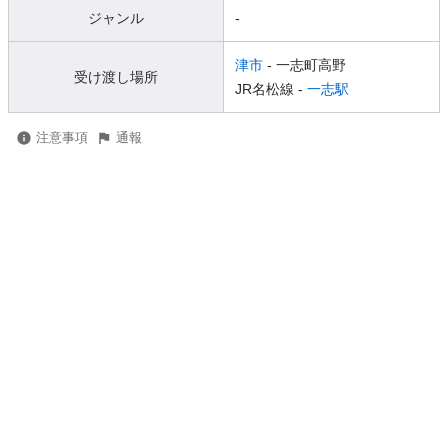
ジャンル
-
津市
- 一志町高野
受け渡し場所
JR名松線 -
一志駅
注意事項
通報