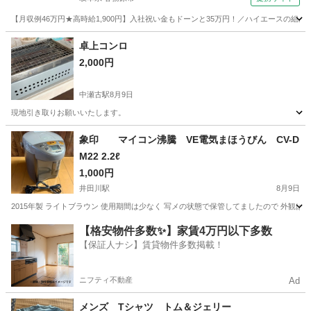
【月収例46万円★高時給1,900円】入社祝い金もドーンと35万円！／ハイエースの組
岐阜
各務原市
その他
卓上コンロ
2,000円
中瀬古駅
8月9日
現地引き取りお願いいたします。
三重
鈴鹿市
中瀬古駅
その他
象印 マイコン沸騰 VE電気まほうびん CV-D
M22 2.2ℓ
1,000円
井田川駅
8月9日
2015年製 ライトブラウン 使用期間は少なく 写メの状態で保管してましたので 外観
三重
亀山市
井田川駅
その他
【格安物件多数✨】家賃4万円以下多数
【保証人ナシ】賃貸物件多数掲載！
ニフティ不動産
Ad
メンズ Tシャツ トム＆ジェリー