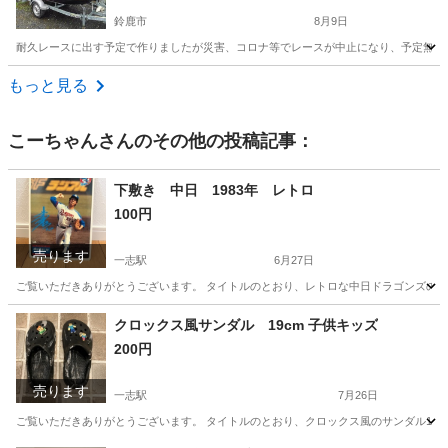
鈴鹿市
8月9日
耐久レースに出す予定で作りましたが災害、コロナ等でレースが中止になり、予定無くな
三重
鈴鹿市
その他
STX
もっと見る
こーちゃん
さんのその他の投稿記事：
下敷き 中日 1983年 レトロ
100円
売ります
一志駅
6月27日
ご覧いただきありがとうございます。 タイトルのとおり、レトロな中日ドラゴンズの下敷
三重
津市
一志駅
ノベルティグッズ
下敷き
クロックス風サンダル 19cm 子供キッズ
200円
売ります
一志駅
7月26日
ご覧いただきありがとうございます。 タイトルのとおり、クロックス風のサンダル19c