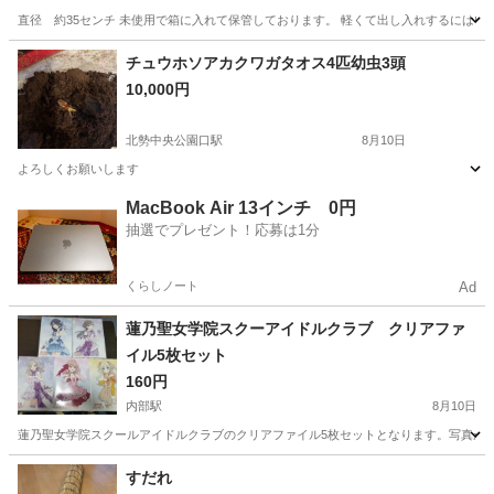
直径 約35センチ 未使用で箱に入れて保管しております。 軽くて出し入れするにはい
三重
亀山市
井田川駅
その他
チュウホソアカクワガタオス4匹幼虫3頭
10,000円
北勢中央公園口駅
8月10日
よろしくお願いします
三重
員弁郡
北勢中央公園口駅
その他
幼虫
MacBook Air 13インチ 0円
抽選でプレゼント！応募は1分
くらしノート
Ad
蓮乃聖女学院スクーアイドルクラブ クリアファ
イル5枚セット
160円
内部駅
8月10日
蓮乃聖女学院スクールアイドルクラブのクリアファイル5枚セットとなります。写真が5枚
三重
四日市市
内部駅
その他
クリアファイル
すだれ