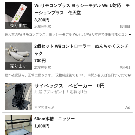
Wiiリモコンプラス ヨッシーモデル Wii U対応 モ
ーションプラス 任天堂
3,200円
売ります
志摩神明駅
8月8日
任天堂のWiiリモコンプラス、ヨッシーモデル WiiおよびWii U本体で使用可能なコントロ
三重
志摩市
志摩神明駅
テレビゲーム
2個セット Wiiコントローラー ぬんちゃくヌンチ
ャク
700円
売ります
志摩神明駅
8月4日
動作確認済み、正常に動きます。 現物確認後でもOK。 時間が合えば当日すぐにでも
三重
志摩市
志摩神明駅
テレビゲーム
ヌンチャク
サイベックス ベビーカー 0円
抽選でプレゼント！応募は1分
ママのぜんぶ
Ad
60cm水槽 ニッソー
1,000円