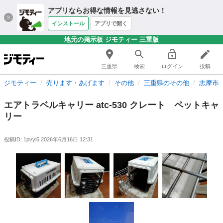
アプリならお得な情報を見逃さない！
インストール
アプリで開く
地元の掲示板 ジモティー 三重版
三重県
検索
ログイン
投稿
ジモティー
売ります・あげます
その他
三重県のその他
志摩市
エアトラベルキャリー atc-530 クレート ペットキャ
リー
投稿ID: 1pvyl5
2026年6月16日 12:31