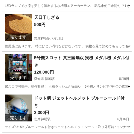
LEDランプで水流を美しく演出する水槽用エアーカーテン。 新品未使用未開封ですがパッケージに多少
三重
志摩市
志摩神明駅
その他
カーテン
天日干しざる
500円
売ります
志摩神明駅
7月31日
使用感はあります。 特にひどい汚れなどはないです。 実物を見て決めてもらっても大
三重
志摩市
志摩神明駅
調理器具
汚れ
5号機スロット 真三国無双 実機 メダル機 メダル付
き
120,000円
売ります
愛知県 福地駅
8月9日
家スロで可動中、動作良好！ 呂布ラッシュが面白い、5号機オリンピア(平和)の真三国無双 家ス
愛知
西尾市
福地駅
その他
ドット柄 ジェットヘルメット ブルーシールド付
き
2,300円
売ります
志摩神明駅
6月16日
サイズ57~59 ブルーシールド付きジェットヘルメット シールド取り外可能 *インナー