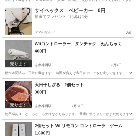
三重
志摩市
志摩神明駅
テレビゲーム
サイベックス ベビーカー 0円
抽選でプレゼント！応募は1分
クラシックコントローラー
ママのぜんぶ
Ad
Wiiコントローラー ヌンチャク ぬんちゃく
400円
売ります
志摩神明駅
8月4日
動作確認済み、正常に動きます。 時間が合えば当日すぐにでもお渡しできます。
三重
志摩市
志摩神明駅
テレビゲーム
ヌンチャク
天日干しざる 2個セット
300円
売ります
志摩神明駅
7月31日
使用感あり、ところどころ欠けなどもあります。 普通に使うぶんにはまだ使えます。 
三重
志摩市
志摩神明駅
その他
セット
2個セット Wiiリモコン コントローラ ゲーム
1,600円