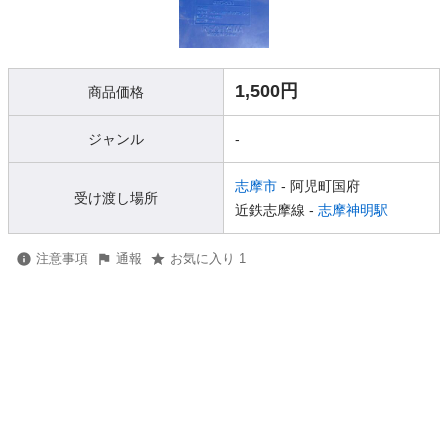
1,500円
商品価格
ジャンル
-
志摩市
- 阿児町国府
受け渡し場所
近鉄志摩線 -
志摩神明駅
注意事項
通報
お気に入り 1