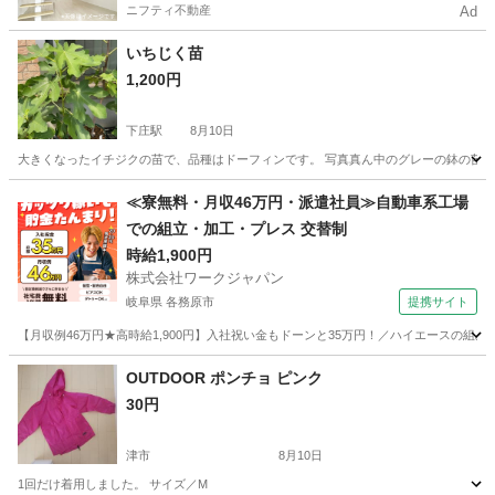
ニフティ不動産
Ad
いちじく苗
1,200円
下庄駅
8月10日
大きくなったイチジクの苗で、品種はドーフィンです。 写真真ん中のグレーの鉢の苗です
三重
津市
下庄駅
その他
≪寮無料・月収46万円・派遣社員≫自動車系工場
での組立・加工・プレス 交替制
時給1,900円
株式会社ワークジャパン
岐阜県 各務原市
提携サイト
【月収例46万円★高時給1,900円】入社祝い金もドーンと35万円！／ハイエースの組
岐阜
各務原市
その他
OUTDOOR ポンチョ ピンク
30円
津市
8月10日
1回だけ着用しました。 サイズ／M