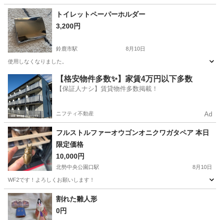
三重
津市
その他
ポンチョ
トイレットペーパーホルダー
3,200円
鈴鹿市駅
8月10日
使用しなくなりました。
三重
鈴鹿市
鈴鹿市駅
その他
【格安物件多数✨】家賃4万円以下多数
【保証人ナシ】賃貸物件多数掲載！
ニフティ不動産
Ad
フルストルファーオウゴンオニクワガタペア 本日
限定価格
10,000円
北勢中央公園口駅
8月10日
WF2です！よろしくお願いします！
三重
員弁郡
北勢中央公園口駅
その他
割れた雛人形
0円