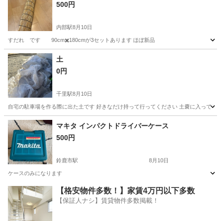
500円
内部駅
8月10日
すだれ です 90cm✖️180cmが3セットあります ほぼ新品
三重
四日市市
内部駅
その他
土
0円
千里駅
8月10日
自宅の駐車場を作る際に出た土です 好きなだけ持って行ってください 土嚢に入ってる
三重
津市
千里駅
その他
軽トラ
マキタ インパクトドライバーケース
500円
鈴鹿市駅
8月10日
ケースのみになります
三重
鈴鹿市
鈴鹿市駅
その他
インパクトドライバー
【格安物件多数！】家賃4万円以下多数
【保証人ナシ】賃貸物件多数掲載！