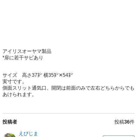
アイリスオーヤマ製品

*扉に若干サビあり

サイズ　高さ37㌢ 横35㌢✕54㌢

実寸です。

側面スリット通気口、開閉は前面のみで左右どちらからでも
あけられます。

投稿者
投稿
36
件
えびじま