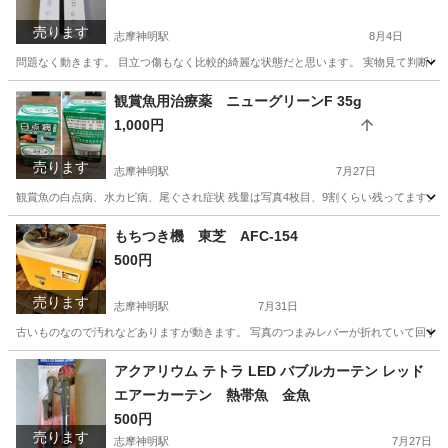
売ります
志摩神明駅
8月4日
問題なく動きます。 目立つ傷もなく比較的綺麗な状態だと思います。 実物見て判断し
三重
志摩市
志摩神明駅
テレビゲーム
Wiiリモコン
観賞魚用治療薬 ニューグリーンF 35g
1,000円
売ります
志摩神明駅
7月27日
観賞魚の白点病、水カビ病、尾ぐされ症状 残量は写真4枚目、9割くらい残ってます。
三重
志摩市
志摩神明駅
その他
治療薬
もちつき機 東芝 AFC-154
500円
売ります
志摩神明駅
7月31日
古いものなので汚れなどありますが動きます。 写真のつまみレバーが折れていて回すこ
三重
志摩市
志摩神明駅
調理器具
AFC
アクアリウム テトラ LED バブルカーテン レッド
エアーカーテン 熱帯魚 金魚
500円
売ります
志摩神明駅
7月27日