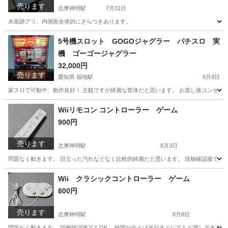
売ります
志摩神明駅
7月31日
水垢跡アリ、内側面全体的にざらつきあります。
三重
志摩市
志摩神明駅
インテリア雑貨/小物
ニッソー
5号機スロット GOGOジャグラー パチスロ 実
機 ゴーゴージャグラー
32,000円
売ります
愛知県 福地駅
8月8日
家スロで可動中、動作良好！ 主観ですが綺麗な筐体だと思います。 お渡し後コンセントに
愛知
西尾市
福地駅
その他
Wiiリモコン コントローラー ゲーム
900円
売ります
志摩神明駅
8月3日
問題なく動きます。 目立った汚れなどなく比較的綺麗だと思います。 現物確認後でも
三重
志摩市
志摩神明駅
テレビゲーム
Wii クラシックコントローラー ゲーム
800円
売ります
志摩神明駅
8月8日
問題なく動きます。 現物確認後でもOK。 時間が合えば当日すぐにでもお渡しできます