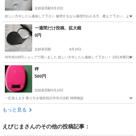
近鉄富田駅
8月10日
欲しい方今したら連絡して下さい 修理するなら修理代わかる方、教えて下さい、よろ
三重
三重郡
近鉄富田駅
その他
雛人形
一週間だけ投稿、拡大鏡
0円
近鉄富田駅
8月10日
何年前100円ショップで買いました 欲しい方今したら連絡して下さい！ 23日木曜日処
三重
三重郡
近鉄富田駅
その他
拡大鏡
秤
500円
近鉄富田駅
8月10日
一応使えます 取り引き場所四日市市川北町 時間相談
三重
三重郡
近鉄富田駅
その他
場所
もっと見る
えびじま
さんのその他の投稿記事：