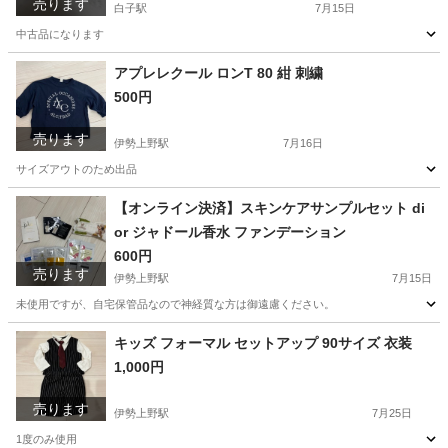
売ります
白子駅
7月15日
中古品になります
三重
鈴鹿市
白子駅
ベビー用品
哺乳瓶
アプレレクール ロンT 80 紺 刺繍
500円
売ります
伊勢上野駅
7月16日
サイズアウトのため出品
三重
津市
伊勢上野駅
キッズ用品
アプレレクール
【オンライン決済】スキンケアサンプルセット di
or ジャドール香水 ファンデーション
600円
売ります
伊勢上野駅
7月15日
未使用ですが、自宅保管品なので神経質な方は御遠慮ください。
三重
津市
伊勢上野駅
その他
ジャ
キッズ フォーマル セットアップ 90サイズ 衣装
1,000円
売ります
伊勢上野駅
7月25日
1度のみ使用