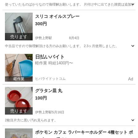
使っていたものばかりなので御理解お願いします。 片付け中に出てきた雑貨は追加させ
三重
津市
伊勢上野駅
その他
インテリア
スリコ オイルスプレー
300円
売ります
伊勢上野駅
8月4日
中古品ですので御理解頂ける方のみお願いします。 2.3ヶ月使用しました。
三重
津市
伊勢上野駅
調理器具
日払いバイト
軽作業 時給1400円〜
ヒバライドットコム
Ad
グラタン皿 丸
100円
売ります
伊勢上野駅
5月16日
2枚目片方に黒い汚れ見られます。
三重
津市
伊勢上野駅
食器
汚れ
ポケモン カフェ ラバーキーホルダー 4種セット ポ