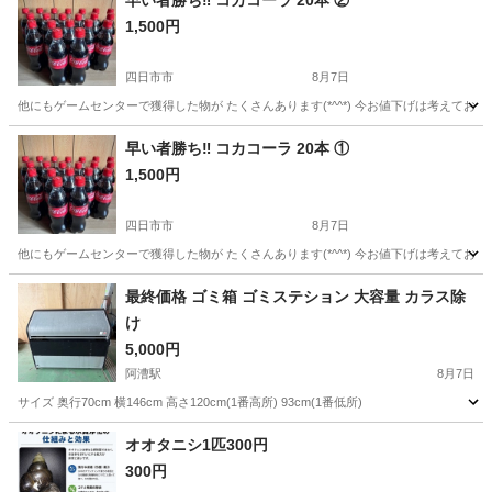
早い者勝ち‼️ コカコーラ 20本 ②
1,500円
四日市市
8月7日
他にもゲームセンターで獲得した物が たくさんあります(*^^*) 今お値下げは考えておりま
三重
四日市市
その他
コカコーラ
早い者勝ち‼️ コカコーラ 20本 ①
1,500円
四日市市
8月7日
他にもゲームセンターで獲得した物が たくさんあります(*^^*) 今お値下げは考えておりま
三重
四日市市
その他
コカコーラ
最終価格 ゴミ箱 ゴミステション 大容量 カラス除
け
5,000円
阿漕駅
8月7日
サイズ 奥行70cm 横146cm 高さ120cm(1番高所) 93cm(1番低所)
三重
津市
阿漕駅
その他
オオタニシ1匹300円
300円