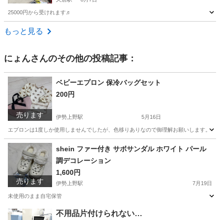
25000円から受けれます♬
三重
津市
久居駅
その他
もっと見る
にょん
さんのその他の投稿記事：
ベビーエプロン 保冷バッグセット
200円
売ります
伊勢上野駅
5月16日
エプロンは1度しか使用しませんでしたが、色移りありなので御理解お願いします。
三重
津市
伊勢上野駅
バッグ
エプロン
shein ファー付き サボサンダル ホワイト パール
調デコレーション
1,600円
売ります
伊勢上野駅
7月19日
未使用のまま自宅保管
三重
津市
伊勢上野駅
靴
不用品片付けられない…