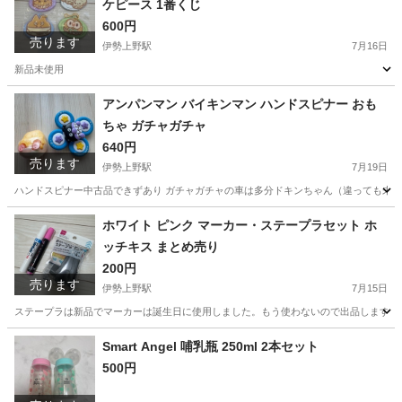
ケピース 1番くじ
600円
売ります
伊勢上野駅
7月16日
新品未使用
三重
津市
伊勢上野駅
その他
ポケモン
アンパンマン バイキンマン ハンドスピナー おも
ちゃ ガチャガチャ
640円
売ります
伊勢上野駅
7月19日
ハンドスピナー中古品できずあり ガチャガチャの車は多分ドキンちゃん（違っても未
三重
津市
伊勢上野駅
おもちゃ
ハンドスピナー
ホワイト ピンク マーカー・ステープラセット ホ
ッチキス まとめ売り
200円
売ります
伊勢上野駅
7月15日
ステープラは新品でマーカーは誕生日に使用しました。もう使わないので出品します。
三重
津市
伊勢上野駅
その他
ホッチキス
Smart Angel 哺乳瓶 250ml 2本セット
500円