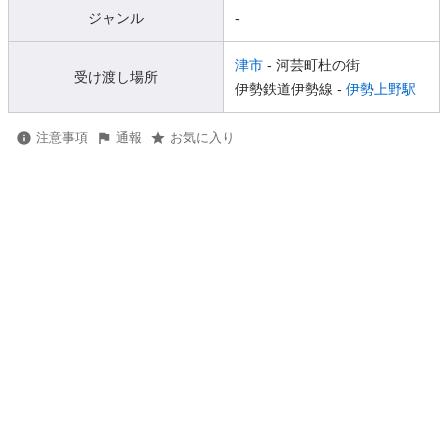
ジャンル
-
津市
- 河芸町杜の街
受け渡し場所
伊勢鉄道伊勢線 -
伊勢上野駅
注意事項
通報
お気に入り