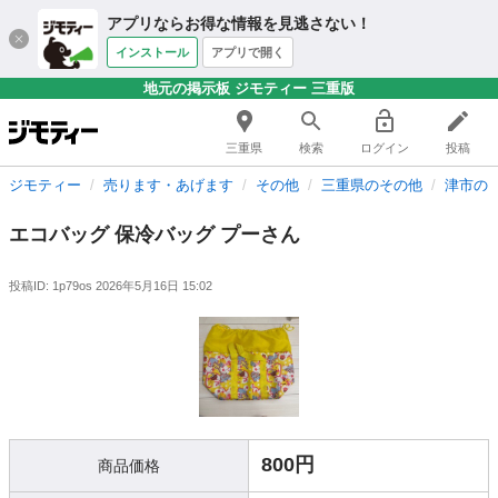
アプリならお得な情報を見逃さない！
インストール
アプリで開く
地元の掲示板 ジモティー 三重版
三重県
検索
ログイン
投稿
ジモティー
売ります・あげます
その他
三重県のその他
津市の
エコバッグ 保冷バッグ プーさん
投稿ID: 1p79os
2026年5月16日 15:02
800円
商品価格