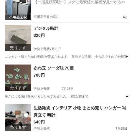
【一括見積60秒✨】スグに最安値の業者が見つかる👀
不用品回収の窓口
Ad
デジタル時計
320円
売ります
伊勢上野駅
7月15日
コンセント繋ぐとledで時間が表示されます。 電池でも可能。 中古品ですので神経質
三重
津市
伊勢上野駅
その他
コンセント
あわ玉 ソーダ味 70個
700円
売ります
伊勢上野駅
7月25日
暑さによる溶け等ありましたらすみません。 2026/10まで
三重
津市
伊勢上野駅
食品
生活雑貨 インテリア 小物 まとめ売り ハンガー 写
真立て 時計
640円
売ります
伊勢上野駅
7月25日