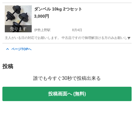
三重
津市
伊勢上野駅
キッズ用品
ダンベル 10kg 2つセット
3,000円
売ります
伊勢上野駅
8月4日
主人がいる日の対応でお願いします。 中古品ですので御理解頂ける方のみお願いしま
三重
津市
伊勢上野駅
フィットネス、トレーニング
ページTOPへ
ダンベル
投稿
誰でも今すぐ30秒で投稿出来る
投稿画面へ (無料)