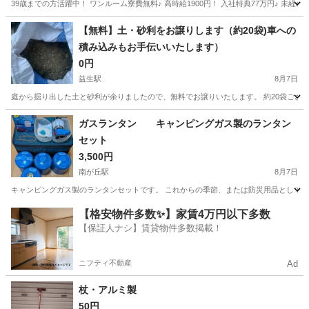
39歳までの方活躍中！ ワンルーム寮費無料♪ 高時給1900円！ 入社特典77万円♪ 未
岐阜
各務原市
その他
【無料】土・砂利をお譲りします（約20袋)車への
積み込みもお手伝いいたします）
0円
益生駅
8月7日
庭から掘り出した土と砂利が余りましたので、無料でお譲りいたします。 約20袋ございます
三重
桑名市
益生駅
その他
ガスランタン キャンピングガス製のランタン
セット
3,500円
南が丘駅
8月7日
キャンピングガス製のランタンセットです。 これからの季節、または防災用品として最適
三重
津市
南が丘駅
その他
【格安物件多数✨】家賃4万円以下多数
【保証人ナシ】賃貸物件多数掲載！
ニフティ不動産
Ad
杖・アルミ製
50円