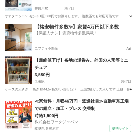
井田川駅
8月7日
オオタニシ 3〜5センチ1匹 300円でお譲りします。 複数匹でも対応可能です
三重
鈴鹿市
井田川駅
その他
【格安物件多数✨】家賃4万円以下多数
【保証人ナシ】賃貸物件多数掲載！
ニフティ不動産
Ad
【最終値下げ】各地の湯呑み。外国の人形等ミニ
チュア
3,580円
名張駅
8月7日
ケースの大きさ 高さ 約44.5×横38.5×奥行12.7 正面2枚ガラス入り
三重
名張市
名張駅
その他
≪寮無料・月収46万円・派遣社員≫自動車系工場
での組立・加工・プレス 交替制
時給1,900円
株式会社ワークジャパン
岐阜県 各務原市
提携サイト