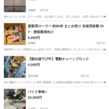
河曲駅
8月7日
使わなくなった杖（ステッキ型）をお譲りします。 宜しければ、お問い合わせください。 
三重
鈴鹿市
河曲駅
その他
塗装用ローラー 約80本 まとめ売り 未使用多数 DI
Y・塗装業者向け
5,000円
阿漕駅
8月7日
塗装用ローラー 約80本 まとめ売りです。 実家の整理をしていたところ出てきました
三重
津市
阿漕駅
その他
【順次値下げ中】電動チェーンブロック
4,000円
西別所駅
8月7日
kito 電動チェーンブロック 200v 電源無いため動作未確認 model: sr3 lot:283 チ
三重
桑名市
西別所駅
その他
バイク車検♬
25,000円
久居駅
8月7日