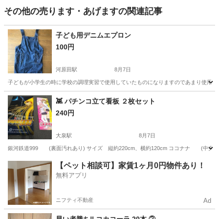
その他の売ります・あげますの関連記事
子ども用デニムエプロン
100円
河原田駅
8月7日
子どもが小学生の時に学校の調理実習で使用していたものになりますのであまり使用してお
三重
鈴鹿市
河原田駅
その他
子ども
👾 パチンコ立て看板 ２枚セット
240円
大泉駅
8月7日
銀河鉄道999 (裏面汚れあり) サイズ 縦約220cm、横約120cm ココナナ (中
三重
いなべ市
大泉駅
その他
看板
【ペット相談可】家賃1ヶ月0円物件あり！
無料アプリ
ニフティ不動産
Ad