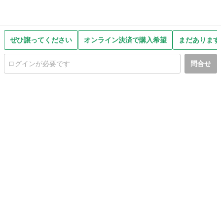
ぜひ譲ってください
オンライン決済で購入希望
まだあります
問合せ
初めての方へ
利用規約
プライバシーポリシー
プライバシー・ステートメント
健全化に資する運用方針
お問い合わせ
運営会社
サイトマップ
ご利用ガイド
フリーワードで探す
PC版で表示
都道府県選択
特定商取引法の表示
利用者情報の外部送信について