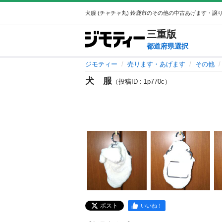
三重
版
都道府県選択
ジモティー
売ります・あげます
その他
犬 服
（投稿ID : 1p770c）
ポスト
いいね！