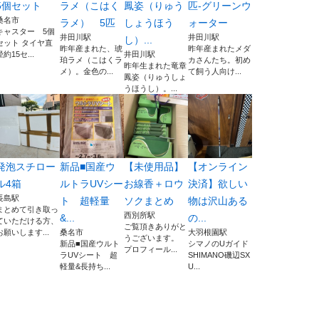
5個セット
ラメ（こはく
鳳姿（りゅう
匹-グリーンウ
桑名市
ラメ） 5匹
しょうほう
ォーター
キャスター 5個
井田川駅
井田川駅
し）...
セット タイヤ直
昨年産まれた、琥
昨年産まれたメダ
径約15セ...
井田川駅
珀ラメ（こはくラ
カさんたち。初め
昨年生まれた竜章
メ）。金色の...
て飼う人向け...
鳳姿（りゅうしょ
うほうし）。...
発泡スチロー
新品■国産ウ
【未使用品】
【オンライン
ル4箱
ルトラUVシー
お線香＋ロウ
決済】欲しい
長島駅
ト 超軽量
ソクまとめ
物は沢山ある
まとめて引き取っ
西別所駅
&...
の...
ていただける方、
ご覧頂きありがと
お願いします...
桑名市
大羽根園駅
うございます。
新品■国産ウルト
シマノのUガイド
プロフィール...
ラUVシート 超
SHIMANO磯辺SX
軽量&長持ち...
U...