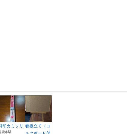
貝印カミソリ
看板立て（コ
鈴鹿市駅
ルクボード付