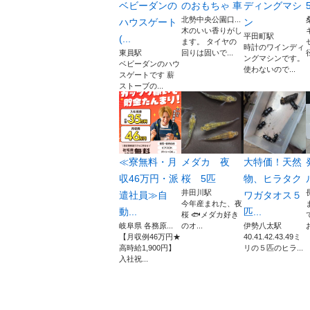
ベビーダンの
のおもちゃ 車
ディングマシ
北勢中央公園口...
ハウスゲート
ン
木のいい香りがし
平田町駅
(...
ます。 タイヤの
時計のワインディ
東員駅
回りは固いで...
ングマシンです。
ベビーダンのハウ
使わないので...
スゲートです 薪
ストーブの...
≪寮無料・月
メダカ 夜
大特価！天然
収46万円・派
桜 5匹
物、ヒラタク
井田川駅
遣社員≫自
ワガタオス５
今年産まれた、夜
動...
匹...
桜 🐟メダカ好き
岐阜県 各務原...
のオ...
伊勢八太駅
【月収例46万円★
40.41.42.43.49ミ
高時給1,900円】
リの５匹のヒラ...
入社祝...