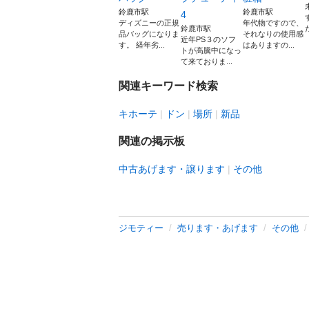
鈴鹿市駅
鈴鹿市駅
4
ディズニーの正規
年代物ですので、
鈴鹿市駅
品バッグになりま
それなりの使用感
近年PS３のソフ
す。 経年劣...
はありますの...
トが高騰中になっ
て来ておりま...
関連キーワード検索
キホーテ
ドン
場所
新品
関連の掲示板
中古あげます・譲ります
その他
ジモティー
売ります・あげます
その他