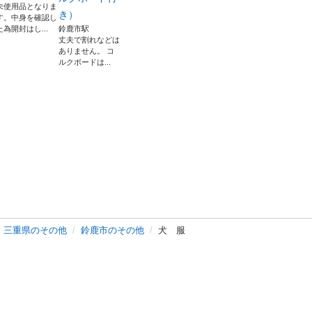
未使用品となりま
き）
す。中身を確認し
た為開封はし...
鈴鹿市駅
丈夫で割れなどは
ありません。 コ
ルクボードは...
三重県のその他
鈴鹿市のその他
犬 服