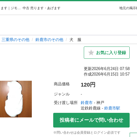
犬服 (チャチャ丸) 鈴鹿市のその他の中古あげます・譲ります｜ジモティーで不用品の処分
中古
売ります・あげます
地元の掲示
三重県のその他
鈴鹿市のその他
犬 服
お気に入り登録
更新
2026年6月24日 07:58
作成
2026年6月15日 10:57
商品価格
120円
ジャンル
-
受け渡し場所
鈴鹿市
 - 神戸
近鉄鈴鹿線 - 
鈴鹿市駅
投稿者にメールで問い合わせ
※問い合わせは会員登録とログイン必須です