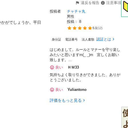
違反を報告
注意事項


投稿者
チャチャ丸
男性
投稿： 
8
いかがでしょうか。平日
5.0
(
12
)
認証とは
身分証
電話番号
法人書類
はじめまして。ルールとマナーを守り楽し
みたいと思いますm(_ _)m 宜しくお願い
致します。...
良い
ＨＭ33
気持ちよく取り引きができました、ありが
とうございました。
良い
Yuliantono
評価をもっと見る