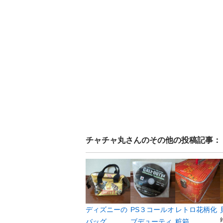
チャチャ丸
さんのその他の投稿記事：
ディズニーの
PS３コールオ
レトロ花柄化
バッグ
ブデューティ
粧箱