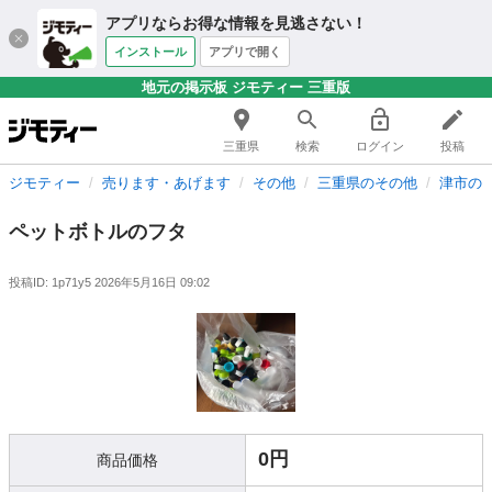
アプリならお得な情報を見逃さない！
インストール
アプリで開く
地元の掲示板 ジモティー 三重版
三重県
検索
ログイン
投稿
ジモティー
売ります・あげます
その他
三重県のその他
津市の
ペットボトルのフタ
投稿ID: 1p71y5
2026年5月16日 09:02
0円
商品価格