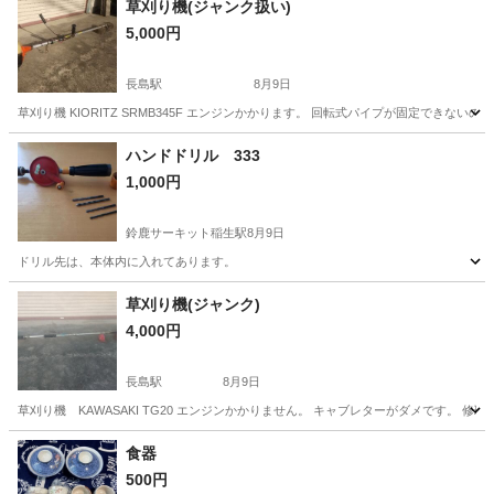
草刈り機(ジャンク扱い)
5,000円
長島駅
8月9日
草刈り機 KIORITZ SRMB345F エンジンかかります。 回転式パイプが固定できない
三重
桑名市
長島駅
その他
草刈り機
ハンドドリル 333
1,000円
鈴鹿サーキット稲生駅
8月9日
ドリル先は、本体内に入れてあります。
三重
鈴鹿市
鈴鹿サーキット稲生駅
その他
ドリル
草刈り機(ジャンク)
4,000円
長島駅
8月9日
草刈り機 KAWASAKI TG20 エンジンかかりません。 キャブレターがダメです。 
三重
桑名市
長島駅
その他
食器
500円