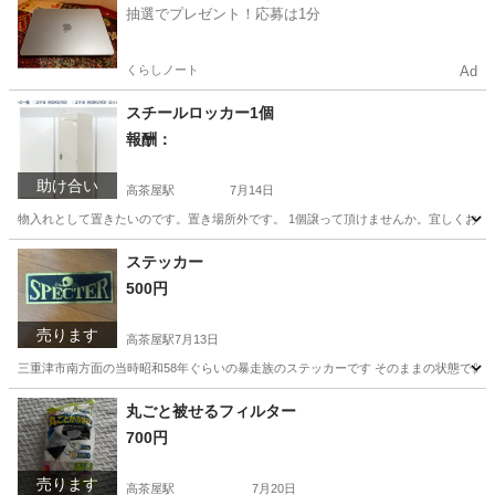
抽選でプレゼント！応募は1分
くらしノート
Ad
スチールロッカー1個
報酬：
助け合い
高茶屋駅
7月14日
物入れとして置きたいのです。置き場所外です。 1個譲って頂けませんか。宜しくお願
三重
津市
高茶屋駅
手伝って/助けて
ステッカー
500円
売ります
高茶屋駅
7月13日
三重津市南方面の当時昭和58年ぐらいの暴走族のステッカーです そのままの状態で保
三重
津市
高茶屋駅
その他
ステッカー
丸ごと被せるフィルター
700円
売ります
高茶屋駅
7月20日