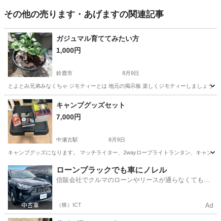
その他の売ります・あげますの関連記事
ガジュマル育ててみたい方
1,000円
鈴鹿市
8月9日
とよとみ兄弟みなくちゃ ジモティーとは 地元の掲示板 楽しくジモティーしましょうね 
三重
鈴鹿市
その他
キャンプグッズセット
7,000円
中瀬古駅
8月9日
キャンプグッズになります。 マッチライター、2wayロープライトランタン、キャン
三重
鈴鹿市
中瀬古駅
その他
キャンピング
ローンブラックでも車にノレル
信販会社でクルマのローンやリースが通らなくてもク
ルマをご利用いただけるサービスがあります！
（株）ICT
Ad