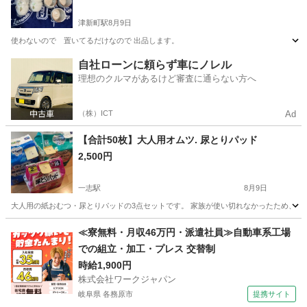
津新町駅
8月9日
使わないので 置いてるだけなので 出品します。
三重
津市
津新町駅
その他
自社ローンに頼らず車にノレル
理想のクルマがあるけど審査に通らない方へ
（株）ICT
Ad
【合計50枚】大人用オムツ. 尿とりパッド
2,500円
一志駅
8月9日
大人用の紙おむつ・尿とりパッドの3点セットです。 家族が使い切れなかったため、必要な方
三重
津市
一志駅
その他
≪寮無料・月収46万円・派遣社員≫自動車系工場
での組立・加工・プレス 交替制
時給1,900円
株式会社ワークジャパン
岐阜県 各務原市
提携サイト