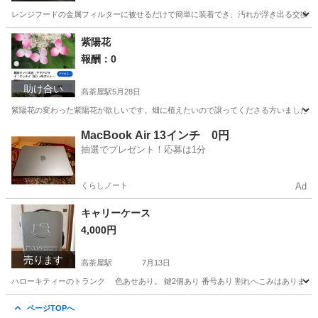
レンジフードの金属フィルターに被せるだけで簡単に装着でき、汚れが浮き出る交換サイン機能付きの
三重
津市
高茶屋駅
家庭用品
レンジフード
紫陽花
報酬：0
助け合い
高茶屋駅
5月28日
紫陽花の変わった紫陽花が欲しいです。畑に植えたいので譲ってくださる方いましたら
三重
津市
高茶屋駅
買いたい/ください
MacBook Air 13インチ 0円
抽選でプレゼント！応募は1分
くらしノート
Ad
キャリーケース
4,000円
売ります
高茶屋駅
7月13日
ハローキティーのトランク 色あせあり。 鍵2個あり 番号あり 割れへこみはありませ
三重
津市
高茶屋駅
バッグ
キャリー
ページTOPへ