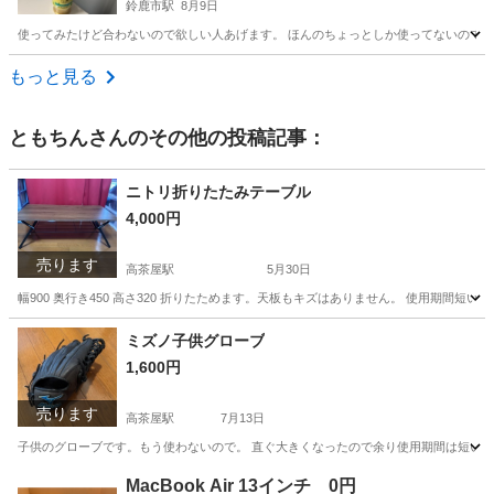
鈴鹿市駅
8月9日
使ってみたけど合わないので欲しい人あげます。 ほんのちょっとしか使ってないので
三重
鈴鹿市
鈴鹿市駅
その他
もっと見る
ともちん
さんのその他の投稿記事：
ニトリ折りたたみテーブル
4,000円
売ります
高茶屋駅
5月30日
幅900 奥行き450 高さ320 折りたためます。天板もキズはありません。 使用期間短い
三重
津市
高茶屋駅
テーブル
ミズノ子供グローブ
1,600円
売ります
高茶屋駅
7月13日
子供のグローブです。もう使わないので。 直ぐ大きくなったので余り使用期間は短い
三重
津市
高茶屋駅
野球
MacBook Air 13インチ 0円