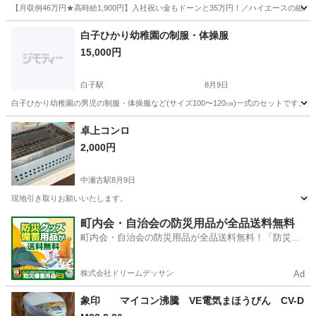
【月収例46万円★高時給1,900円】入社祝い金もドーンと35万円！／ハイエースの組
岐阜
各務原市
その他
白子ひかり幼稚園の制服・体操服
15,000円
白子駅
8月9日
白子ひかり幼稚園の男児の制服・体操服など(サイズ100〜120㎝)一式のセットです。
三重
鈴鹿市
白子駅
その他
卓上コンロ
2,000円
中瀬古駅
8月9日
現地引き取りお願いいたします。
三重
鈴鹿市
中瀬古駅
その他
町内会・自治会の防災用品が全品送料無料
町内会・自治会の防災用品が全品送料無料！「防災備
蓄用品ドットコム」
株式会社ドリームデッサン
Ad
象印 マイコン沸騰 VE電気まほうびん CV-D