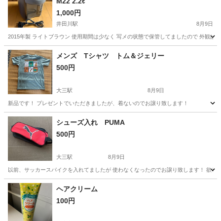
M22 2.2ℓ
1,000円
井田川駅
8月9日
2015年製 ライトブラウン 使用期間は少なく 写メの状態で保管してましたので 外観
三重
亀山市
井田川駅
その他
メンズ Tシャツ トム＆ジェリー
500円
大三駅
8月9日
新品です！ プレゼントでいただきましたが、着ないのでお譲り致します！
三重
津市
大三駅
その他
譲り
シューズ入れ PUMA
500円
大三駅
8月9日
以前、サッカースパイクを入れてましたが 使わなくなったのでお譲り致します！ 欲し
三重
津市
大三駅
その他
PUMA
ヘアクリーム
100円