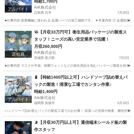
時給1,700円
ArK株式会社
アルバイト
広島県 呉市
7月20日
■仕事内容 産業機械に使われる 金属パーツの加工補助です。 ▼作業内容 ① 金属部品を
広島
呉市
工場
無料
🧼【月収33万円可】衛生用品パッケージの製造ス
タッフ！ニーズの高い安定業界で活躍！
月収260,000円
ArK株式会社
正社員
宮城県 黒川郡
7月2日
■仕事内容 マスクや手袋、除菌ウェットなどの衛生用品を包むパッケージ製造を担当しま
宮城
黒川郡
工場
パッケージ
🧴【時給1400円以上可】ハンドソープ詰め替えパ
ックの製造！清潔な工場でカンタン作業♪
時給1,400円
Ark株式会社
アルバイト
福岡県 筑後市
5月18日
ハンドソープ詰め替えパックの製造工場でのお仕事！ 容器への充填や検査、梱包作業にチ
福岡
筑後市
工場
時給
📡【月収30万円以上可】通信端末シールド板の製
作スタッフ