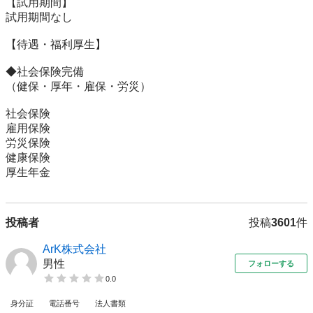
【試用期間】

試用期間なし

【待遇・福利厚生】

◆社会保険完備

（健保・厚年・雇保・労災）

社会保険

雇用保険

労災保険

健康保険

厚生年金
投稿者
投稿
3601
件
ArK株式会社
男性
フォローする
0.0
身分証
電話番号
法人書類