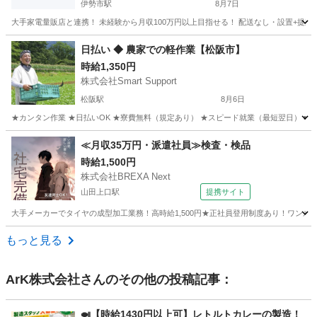
伊勢市駅
8月7日
大手家電量販店と連携！ 未経験から月収100万円以上目指せる！ 配送なし・設置+提案
三重
伊勢市
伊勢市駅
その他
スタッフ
日払い ◆ 農家での軽作業【松阪市】
時給1,350円
株式会社Smart Support
松阪駅
8月6日
★カンタン作業 ★日払いOK ★寮費無料（規定あり） ★スピード就業（最短翌日） ■ 
三重
松阪市
松阪駅
仕分け
雑草
≪月収35万円・派遣社員≫検査・検品
時給1,500円
株式会社BREXA Next
山田上口駅
提携サイト
大手メーカーでタイヤの成型加工業務！高時給1,500円★正社員登用制度あり！ワンルー
三重
伊勢市
山田上口駅
その他
もっと見る
ArK株式会社
さんのその他の投稿記事：
🍛【時給1430円以上可】レトルトカレーの製造！