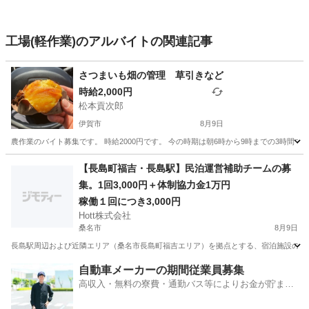
工場(軽作業)のアルバイトの関連記事
さつまいも畑の管理 草引きなど
時給2,000円
松本貢次郎
伊賀市
8月9日
農作業のバイト募集です。 時給2000円です。 今の時期は朝6時から9時までの3時間
三重
伊賀市
農業
さつまいも
【長島町福吉・長島駅】民泊運営補助チームの募
集。1回3,000円＋体制協力金1万円
稼働１回につき3,000円
Hott株式会社
桑名市
8月9日
長島駅周辺および近隣エリア（桑名市長島町福吉エリア）を拠点とする、宿泊施設の運営
三重
桑名市
その他
宿泊施設
自動車メーカーの期間従業員募集
高収入・無料の寮費・通勤バス等によりお金が貯まり
やすい環境