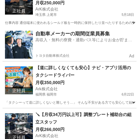
月収250,000円
ArK株式会社
正社員
埼玉県 上尾市
5月18日
仕事内容 通信端末に使われるシールド板を一時的に保持したり並べたりするための受け台
埼玉
上尾市
工場
自動車メーカーの期間従業員募集
高収入・無料の寮費・通勤バス等によりお金が貯まり
やすい環境
トヨタ自動車株式会社
Ad
【道に詳しくなくても安心】ナビ・アプリ活用の
タクシードライバー
月収350,000円
Ark株式会社
正社員
福岡県 福岡市
6月22日
「タクシーって道に詳しくないと難しそう…」 そんな不安がある方でも安心して始められ
福岡
福岡市
ドライバー
未経験
🪛【月収34万円以上可】調整プレート補助台の組
立スタッフ
月収266,000円
ArK株式会社
正社員