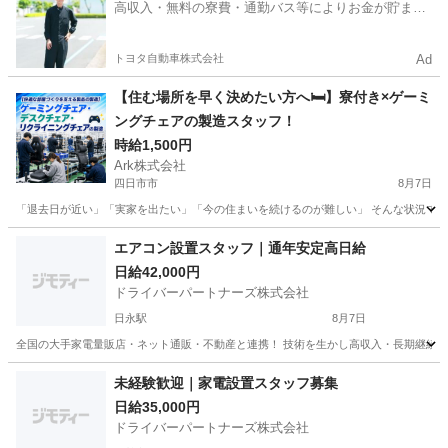
高収入・無料の寮費・通勤バス等によりお金が貯まり
やすい環境
トヨタ自動車株式会社
Ad
【住む場所を早く決めたい方へ🛏️】寮付き×ゲーミ
ングチェアの製造スタッフ！
時給1,500円
Ark株式会社
四日市市
8月7日
「退去日が近い」「実家を出たい」「今の住まいを続けるのが難しい」 そんな状況で仕
三重
四日市市
工場
スタッフ
エアコン設置スタッフ｜通年安定高日給
日給42,000円
ドライバーパートナーズ株式会社
日永駅
8月7日
全国の大手家電量販店・ネット通販・不動産と連携！ 技術を生かし高収入・長期継続を！
三重
四日市市
日永駅
軽作業
スタッフ
未経験歓迎｜家電設置スタッフ募集
日給35,000円
ドライバーパートナーズ株式会社