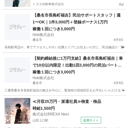
トヨタ自動車株式会社
Ad
【桑名市長島町福吉】民泊サポートスタッフ｜週
1〜OK｜1件3,000円＋登録ボーナス1万円
稼働１回につき3,000円
Hott株式会社
桑名市
8月9日
長島駅周辺や、車でアクセスしやすい近隣エリアにお住まいの方に、民泊施設の「駆けつ
三重
桑名市
その他
スタッフ
【契約締結後に1万円支給】桑名市長島町福吉｜車
で10分以内限定！出動1回3,000円の民泊パートナ
ー募集
稼働１回につき3,000円
Hott株式会社
桑名市
8月9日
三重県桑名市長島町福吉の拠点を中心に、緊急時の現地対応をお手伝いいただける「民泊
三重
桑名市
その他
保健所
≪月収35万円・派遣社員≫検査・検品
時給1,500円
株式会社BREXA Next
山田上口駅
提携サイト