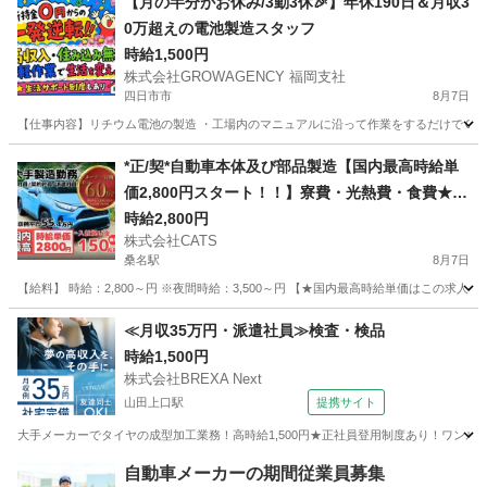
【月の半分がお休み/3勤3休🎉】年休190日＆月収3
0万超えの電池製造スタッフ
時給1,500円
株式会社GROWAGENCY 福岡支社
四日市市
8月7日
【仕事内容】リチウム電池の製造 ・工場内のマニュアルに沿って作業をするだけでＯＫ！ 〜
三重
四日市市
工場
スタッフ
*正/契*自動車本体及び部品製造【国内最高時給単
価2,800円スタート！！】寮費・光熱費・食費★全
て0円！？★ 募集-桑名
時給2,800円
株式会社CATS
桑名駅
8月7日
【給料】 時給：2,800～円 ※夜間時給：3,500～円 【★国内最高時給単価はこの求人だけ
三重
桑名市
桑名駅
仕分け
ライン
≪月収35万円・派遣社員≫検査・検品
時給1,500円
株式会社BREXA Next
山田上口駅
提携サイト
大手メーカーでタイヤの成型加工業務！高時給1,500円★正社員登用制度あり！ワンルー
三重
伊勢市
山田上口駅
その他
自動車メーカーの期間従業員募集