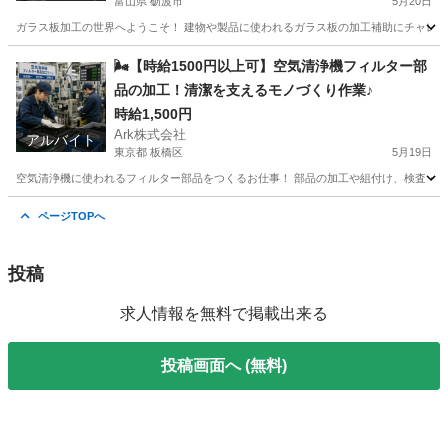
富山県 砺波市
5月20日
ガラス板加工の世界へようこそ！ 建物や製品に使われるガラス板の加工補助にチャレンジ
富山
砺波市
工場
🌬️【時給1500円以上可】空気清浄機フィルター部
品の加工！清潔を支えるモノづくり作業♪
時給1,500円
Ark株式会社
アルバイト
東京都 板橋区
5月19日
空気清浄機に使われるフィルター部品をつくるお仕事！ 部品の加工や組付け、検査・梱包
東京
板橋区
工場
時給
ページTOPへ
投稿
求人情報を無料で掲載出来る
投稿画面へ (無料)