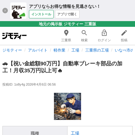
アプリならお得な情報を見逃さない！
インストール
アプリで開く
地元の掲示板 ジモティー 三重版
三重県
検索
ログイン
投稿
ジモティー
アルバイト
軽作業
工場
三重県の工場
いなべ市の
🚗【祝い金総額90万円】自動車ブレーキ部品の加
工！月収35万円以上可🔥
投稿ID: 1o8y4g
2026年4月6日 06:56
職種
工場