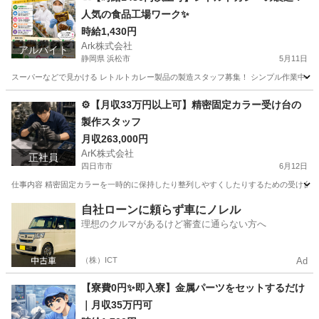
人気の食品工場ワーク✨
時給1,430円
Ark株式会社
アルバイト
静岡県 浜松市
5月11日
スーパーなどで見かける レトルトカレー製品の製造スタッフ募集！ シンプル作業中心な
静岡
浜松市
工場
時給
⚙️【月収33万円以上可】精密固定カラー受け台の
製作スタッフ
月収263,000円
ArK株式会社
正社員
四日市市
6月12日
仕事内容 精密固定カラーを一時的に保持したり整列しやすくしたりするための受け台や補
三重
四日市市
工場
社会保険
自社ローンに頼らず車にノレル
理想のクルマがあるけど審査に通らない方へ
（株）ICT
Ad
【寮費0円✨即入寮】金属パーツをセットするだけ
｜月収35万円可