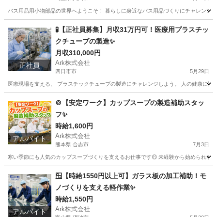
バス用品用小物部品の世界へようこそ！ 暮らしに身近なバス用品づくりにチャレンジしよう。
埼玉
入間市
工場
時給
🧪【正社員募集】月収31万円可！医療用プラスチッ
クチューブの製造✨
月収310,000円
Ark株式会社
正社員
四日市市
5月29日
医療現場を支える、 プラスチックチューブの製造にチャレンジしよう。 人の健康に関わ
三重
四日市市
工場
🍲【安定ワーク】カップスープの製造補助スタッ
フ✨
時給1,600円
Ark株式会社
アルバイト
熊本県 合志市
7月3日
寒い季節にも人気のカップスープづくりを支えるお仕事です😊 未経験から始められるシンプ
熊本
合志市
工場
スタッフ
🪟【時給1550円以上可】ガラス板の加工補助！モ
ノづくりを支える軽作業✨
時給1,550円
Ark株式会社
アルバイト