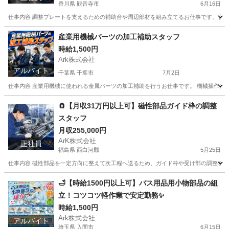
香川県 観音寺市
6月16日
仕事内容 調整プレートを支えるための補助台や周辺部材を組み立てるお仕事です。 設備
香川
観音寺市
工場
社会保険
産業用機械パーツの加工補助スタッフ
時給1,500円
Ark株式会社
アルバイト
千葉県 千葉市
7月2日
仕事内容 産業用機械に使われる金属パーツの加工補助を行うお仕事です。 機械操作はボ
千葉
千葉市
工場
スタッフ
🧲【月収31万円以上可】磁性部品ガイド枠の調整
スタッフ
月収255,000円
ArK株式会社
正社員
福島県 西白河郡
5月25日
仕事内容 磁性部品を一定方向に整えて次工程へ送るため、ガイド枠や受け部の調整を行う
福島
西白河郡
工場
社会保険
🛁【時給1500円以上可】バス用品用小物部品の組
立！コツコツ軽作業で安定勤務✨
時給1,500円
Ark株式会社
アルバイト
埼玉県 入間市
6月15日