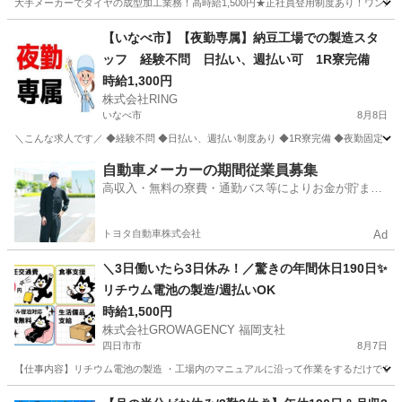
大手メーカーでタイヤの成型加工業務！高時給1,500円★正社員登用制度あり！ワンルー
三重
伊勢市
山田上口駅
その他
【いなべ市】【夜勤専属】納豆工場での製造スタ
ッフ 経験不問 日払い、週払い可 1R寮完備
時給1,300円
株式会社RING
いなべ市
8月8日
＼こんな求人です／ ◆経験不問 ◆日払い、週払い制度あり ◆1R寮完備 ◆夜勤固定 ◆即
三重
いなべ市
工場
スタッフ
自動車メーカーの期間従業員募集
高収入・無料の寮費・通勤バス等によりお金が貯まり
やすい環境
トヨタ自動車株式会社
Ad
＼3日働いたら3日休み！／驚きの年間休日190日✨
リチウム電池の製造/週払いOK
時給1,500円
株式会社GROWAGENCY 福岡支社
四日市市
8月7日
【仕事内容】リチウム電池の製造 ・工場内のマニュアルに沿って作業をするだけでＯＫ！ 〜
三重
四日市市
工場
ピンチ