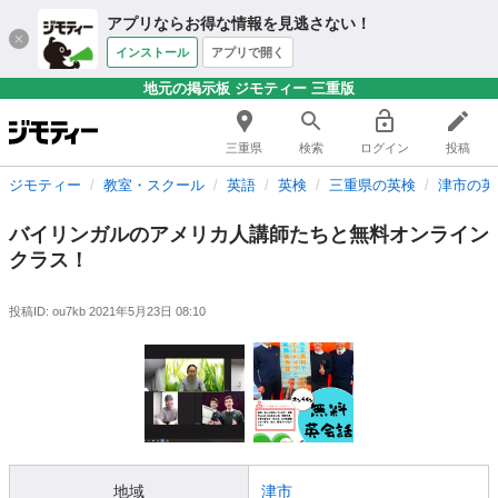
アプリならお得な情報を見逃さない！
インストール
アプリで開く
地元の掲示板 ジモティー 三重版
三重県
検索
ログイン
投稿
ジモティー
教室・スクール
英語
英検
三重県の英検
津市の英
バイリンガルのアメリカ人講師たちと無料オンライン
クラス！
投稿ID: ou7kb
2021年5月23日 08:10
地域
津市