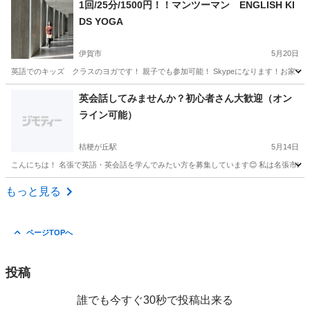
1回/25分/1500円！！マンツーマン ENGLISH KI
DS YOGA
伊賀市
5月20日
英語でのキッズ クラスのヨガです！ 親子でも参加可能！ Skypeになります！お家で楽
三重
伊賀市
その他
YOGA
英会話してみませんか？初心者さん大歓迎（オン
ライン可能）
桔梗が丘駅
5月14日
こんにちは！ 名張で英語・英会話を学んでみたい方を募集しています😊 私は名張市出身
三重
名張市
桔梗が丘駅
英会話
オンライン
もっと見る
ページTOPへ
投稿
誰でも今すぐ30秒で投稿出来る