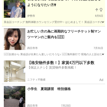
ようになりたい方❣️
伊勢市
8月6日
英会話コーチング 無料体験カウンセリング受付中✨ はじめまして！ 英会話コーチの Momo
三重
伊勢市
英会話
レッスン
お忙しい方の為に画期的なフリーチケット制マン
ツーマンのご案内を🇺🇸
四日市市
7月31日
🇺🇸以前から 英会話が出来たら楽しいだろうな♪ 🇺🇸海外旅行で 現地の人と話せたら楽
三重
四日市市
英会話
マンツーマン
【格安物件多数！】家賃4万円以下多数
【保証人ナシ】賃貸物件多数掲載！
ニフティ不動産
Ad
小学生 夏期講習 特別価格
四日市市
7月23日