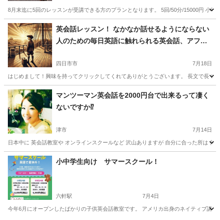
8月末迄に5回のレッスンが受講できる方のプランとなります。 5回/50分/15000円 
三重
四日市市
英検
小学生
英会話レッスン！ なかなか話せるようにならない
人のための毎日英語に触れられる英会話、アフタ
ーサポート付き！
四日市市
7月18日
はじめまして！興味を持ってクリックしてくれてありがとうございます。 長文で長くな
三重
四日市市
英語
愛知
名古屋市
英語
VML
マンツーマン英会話を2000円台で出来るって凄く
ないですか⁉️
津市
7月14日
日本中に 英会話教室や オンラインスクールなど 沢山ありますが 自分に合った所は 何処なの
三重
津市
英会話
マンツーマン
小中学生向け サマースクール！
六軒駅
7月4日
今年6月にオープンしたばかりの子供英会話教室です。 アメリカ出身のネイティブ講師は