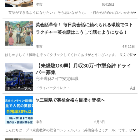
津市
6月15日
「英語ができるようになりたい」 そう思いながらも、 ・何から始めればいいかわからない
三重
津市
英会話
オンライン
英会話革命！ 毎日英会話に触れられる環境でスト
ラクチャー英会話はこうして話せようになる！
津市
6月12日
はじめまして！興味を持ってクリックしてくれてありがとうございます。 長文で長くな
三重
津市
英語
VML
【未経験OK🚚】月収30万↑中型免許ドライ
バー募集
完全週休2日で安定転職
ドライバーダイレクト
Ad
✨三重県で英検合格を目指す皆様へ
津市
6月3日
こんにちは、プロ家庭教師の総合コンシェルジュ（英検合格ゼミナール）です。👉https://ka
三重
津市
英検
1級