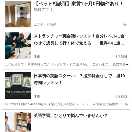
三重
松阪市
六軒駅
英会話
サマースクール
【ペット相談可】家賃1ヶ月0円物件あり！
無料アプリ
ニフティ不動産
Ad
ストラクチャー英会話レッスン！自分レベルに合
わせて成長して行く体で覚える 世界中に通じ
る英会話！
津市
6月29日
はじめまして！興味を持ってクリックしてくれてありがとうございます。 長文で長くな
三重
津市
英語
ネイティブ
日本初の英語スクール！？追加料金なしで、週10
時間レッスン！
津市
6月25日
✏️Tomo's English Academy✏️ ★週に最低3時間のレッスン！ ★小学生で英検
三重
津市
英会話
1級
英語学習、ひとりで悩んでいませんか？