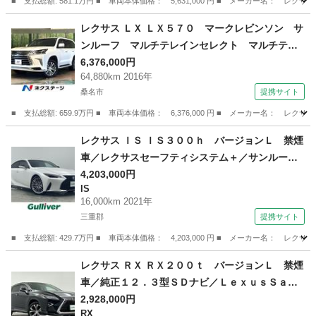
０ （車検整備付）
■ 支払総額: 581.1万円 ■ 車両本体価格： 5,631,000 円 ■ メーカー名
三重
四日市市
レクサス
レクサス ＬＸ ＬＸ５７０ マークレビンソン サ
ンルーフ マルチテレインセレクト マルチテレ
インセレクト 全周囲カメラ ８人 エアサス
6,376,000円
64,880km 2016年
前・中席シートベンチレーション セミアニリン
桑名市
提携サイト
黒革シート パワーバックドア ブラインドスポ
ット （車検整備付）
■ 支払総額: 659.9万円 ■ 車両本体価格： 6,376,000 円 ■ メーカー名
三重
桑名市
レクサス
レクサス ＩＳ ＩＳ３００ｈ バージョンＬ 禁煙
車／レクサスセーフティシステム＋／サンルーフ
／純正１０．３インチＳＤナビ／純正ビルトイン
4,203,000円
IS
ＥＴＣ２．０／レーダークルーズコントロール／
16,000km 2021年
パノラミックビューモニター／赤本革シート／メ
三重郡
提携サイト
モリー付パワーシート （なし）
■ 支払総額: 429.7万円 ■ 車両本体価格： 4,203,000 円 ■ メーカー名
三重
三重郡
IS
レクサス ＲＸ ＲＸ２００ｔ バージョンＬ 禁煙
車／純正１２．３型ＳＤナビ／ＬｅｘｕｓＳａｆ
ｅｔｙＳｙｓｔｅｍ＋／プリクラッシュセーフテ
2,928,000円
RX