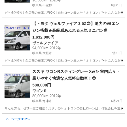
90,500km 2018年
岐阜県 不破郡
6月25日
✨🐾 金利0％！全店舗の在庫共有OK！自社ローン最大手「オトロン」🐾✨ こんなお悩みは
岐阜
不破郡
その他
ルーミー
【トヨタ ヴェルファイア 3.5Z😎】迫力のV6エン
ジン搭載🔥高級感あふれる人気ミニバン☝️
1,632,000円
ヴェルファイア
中古車
94,500km 2012年
岐阜県 大垣市
7月10日
✨🐾 金利0％！全店舗の在庫共有OK！自社ローン最大手「オトロン」🐾✨ こんなお悩みは
岐阜
大垣市
ヴェルファイア
車両
スズキ ワゴンRスティングレー X🚙✨ 室内広々・
乗りやすく快適な人気軽自動車！😊
580,000円
ワゴンＲ
中古車
80,000km 2012年
岐阜県 海津市
6月24日
そんな方も、ぜひ一度ご相談ください😊✨ オトロンの自社ローンは、信販会社を通さない独自審
岐阜
海津市
ワゴンＲ
ページTOPへ