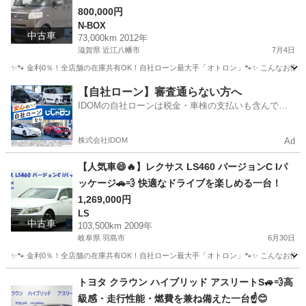
800,000円
N-BOX
中古車
73,000km 2012年
滋賀県 近江八幡市
7月4日
✨🐾 金利0％！全店舗の在庫共有OK！自社ローン最大手「オトロン」🐾✨ こんなお悩みは
滋賀
近江八幡市
N-BOX
【自社ローン】審査通らない方へ
IDOMの自社ローンは税金・車検の支払いも含んでい
るので毎月の支払額は一定
株式会社IDOM
Ad
【人気車😄🔥】レクサス LS460 バージョンC Iパ
ッケージ🚗💨 快適なドライブを楽しめる一台！
1,269,000円
LS
中古車
103,500km 2009年
岐阜県 羽島市
6月30日
✨🐾 金利0％！全店舗の在庫共有OK！自社ローン最大手「オトロン」🐾✨ こんなお悩みは
岐阜
羽島市
LS
トヨタ クラウン ハイブリッド アスリートS🚙💨高
級感・走行性能・燃費を兼ね備えた一台☝️😊