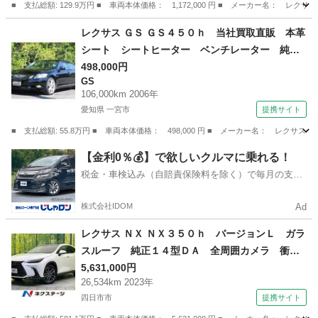
■ 支払総額: 129.9万円 ■ 車両本体価格： 1,172,000 円 ■ メーカー名
三重
桑名市
CT
レクサス ＧＳ ＧＳ４５０ｈ 当社買取直販 本革
シート シートヒーター ベンチレーター 純正
ナビ バックカメラ ＥＴＣ （検9.7）
498,000円
GS
106,000km 2006年
愛知県 一宮市
提携サイト
■ 支払総額: 55.8万円 ■ 車両本体価格： 498,000 円 ■ メーカー名： レ
愛知
一宮市
GS
【金利0％💰】で欲しいクルマに乗れる！
税金・車検込み（自賠責保険料を除く）で毎月の支払
額は一定の自社ローン🚗
株式会社IDOM
Ad
レクサス ＮＸ ＮＸ３５０ｈ バージョンＬ ガラ
スルーフ 純正１４型ＤＡ 全周囲カメラ 衝突
被害軽減システム レーダークルーズ 禁煙車
5,631,000円
26,534km 2023年
電動リアゲート レザーシート 全席シートヒー
四日市市
提携サイト
ター ドラレコ コーナーセンサー ＥＴＣ２．