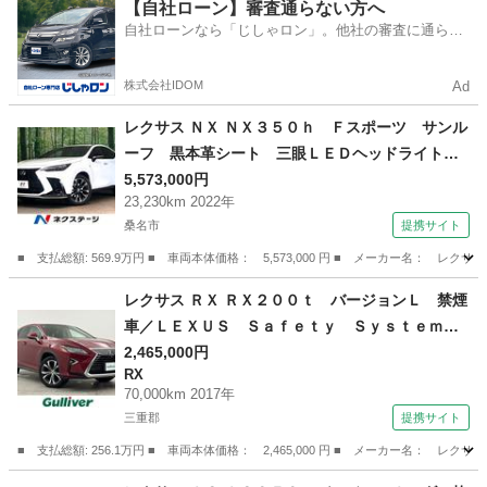
三重
伊勢市
CT
【自社ローン】審査通らない方へ
自社ローンなら「じしゃロン」。他社の審査に通らな
かった方も
株式会社IDOM
Ad
レクサス ＮＸ ＮＸ３５０ｈ Ｆスポーツ サンル
ーフ 黒本革シート 三眼ＬＥＤヘッドライト
オレンジキャリパー デジタルインナーミラー
5,573,000円
23,230km 2022年
全席シートヒーター ヘッドアップディスプレ
桑名市
提携サイト
ィ 純正２０インチＡＷ 純正１４型ナビ 全周
囲カメラ 禁煙車 （検9.6）
■ 支払総額: 569.9万円 ■ 車両本体価格： 5,573,000 円 ■ メーカー名
三重
桑名市
レクサス
レクサス ＲＸ ＲＸ２００ｔ バージョンＬ 禁煙
車／ＬＥＸＵＳ Ｓａｆｅｔｙ Ｓｙｓｔｅｍ＋
／純正１２．３インチＳＤナビ／純正ビルトイン
2,465,000円
RX
ＥＴＣ２．０／パノラミックビューモニター／レ
70,000km 2017年
ーダークルーズコントロール／全席パワーシート
三重郡
提携サイト
／前席シートヒーター （なし）
■ 支払総額: 256.1万円 ■ 車両本体価格： 2,465,000 円 ■ メーカー名
三重
三重郡
RX