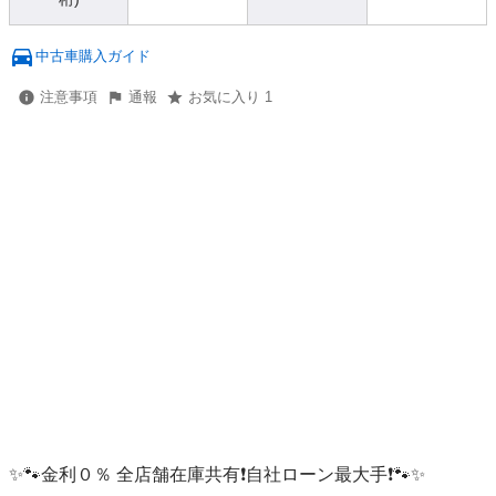
中古車購入ガイド
注意事項
通報
お気に入り 1
✨🐾金利０％ 全店舗在庫共有❗️自社ローン最大手❗️🐾✨
