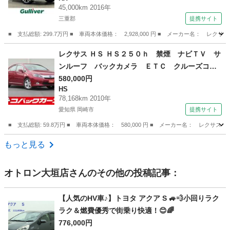
ィ／レーンキーピングアシスト／レーダークルー
45,000km 2016年
ズコントロール／パノラミックビューモニター／
三重郡
提携サイト
ＥＴＣ２．０／ＬＥＤ （検9.4）
■ 支払総額: 299.7万円 ■ 車両本体価格： 2,928,000 円 ■ メーカー名
三重
三重郡
RX
レクサス ＨＳ ＨＳ２５０ｈ 禁煙 ナビＴＶ サ
ンルーフ バックカメラ ＥＴＣ クルーズコン
トロール スマートキー ＤＶＤ再生 イモビラ
580,000円
HS
イザー 後席送風機 （検9.8）
78,168km 2010年
愛知県 岡崎市
提携サイト
■ 支払総額: 59.8万円 ■ 車両本体価格： 580,000 円 ■ メーカー名： レ
愛知
岡崎市
HS
もっと見る
オトロン大垣店
さんのその他の投稿記事：
【人気のHV車♪】トヨタ アクア S 🚙💨小回りラク
ラク＆燃費優秀で街乗り快適！😊🌈
776,000円