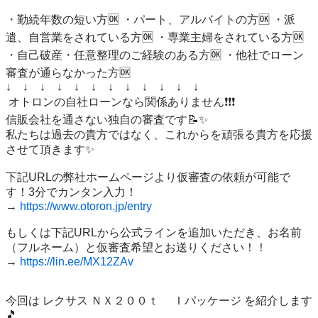
・勤続年数の短い方🆗 ・パート、アルバイトの方🆗 ・派
遣、自営業をされている方🆗 ・専業主婦をされている方🆗 
・自己破産・任意整理のご経験のある方🆗 ・他社でローン
審査が通らなかった方🆗 

↓　↓　↓　↓　↓　↓　↓　↓　↓　↓　↓　↓

 オトロンの自社ローンなら関係ありません❗️❗️❗️ 

信販会社を通さない独自の審査です📝✨ 

私たちは過去の貴方ではなく、これからを頑張る貴方を応援
させて頂きます✨

下記URLの弊社ホームページより仮審査の依頼が可能で
す！3分でカンタン入力！

→ 
https://www.otoron.jp/entry
もしくは下記URLから公式ラインを追加いただき、お名前
（フルネーム）と仮審査希望とお送りください！！

→ 
https://lin.ee/MX12ZAv
今回は レクサス ＮＸ２００ｔ 　Ｉパッケージ を紹介します
🎵   
