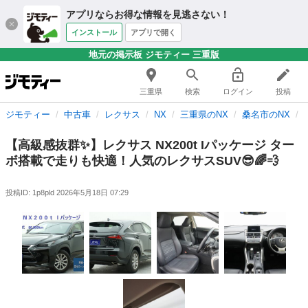
アプリならお得な情報を見逃さない！
インストール
アプリで開く
地元の掲示板 ジモティー 三重版
三重県
検索
ログイン
投稿
ジモティー
中古車
レクサス
NX
三重県のNX
桑名市のNX
【高級感抜群✨】レクサス NX200t Iパッケージ ター
ボ搭載で走りも快適！人気のレクサスSUV😎🌈💨
投稿ID: 1p8pld
2026年5月18日 07:29