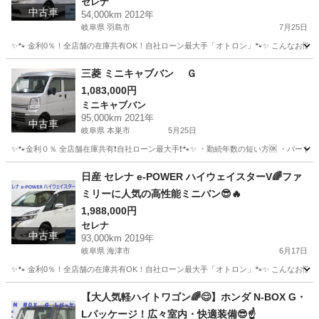
セレナ
中古車
54,000km 2012年
岐阜県 羽島市
7月25日
✨🐾 金利0％！全店舗の在庫共有OK！自社ローン最大手「オトロン」🐾✨ こんなお悩みは
岐阜
羽島市
セレナ
三菱 ミニキャブバン Ｇ
1,083,000円
ミニキャブバン
95,000km 2021年
中古車
岐阜県 本巣市
5月25日
✨🐾金利０％ 全店舗在庫共有❗️自社ローン最大手❗️🐾✨ ・勤続年数の短い方🆗 ・パー
岐阜
本巣市
ミニキャブバン
オトロン
日産 セレナ e-POWER ハイウェイスターV🌈ファ
ミリーに人気の高性能ミニバン😎🔥
1,988,000円
セレナ
中古車
93,000km 2019年
岐阜県 海津市
6月17日
✨🐾 金利0％！全店舗の在庫共有OK！自社ローン最大手「オトロン」🐾✨ こんなお悩みは
岐阜
海津市
セレナ
【大人気軽ハイトワゴン🌈😊】ホンダ N-BOX G・
Lパッケージ！広々室内・快適装備😎☝️