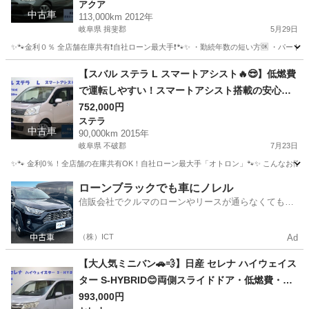
アクア
中古車
113,000km 2012年
岐阜県 揖斐郡
5月29日
✨🐾金利０％ 全店舗在庫共有❗️自社ローン最大手❗️🐾✨ ・勤続年数の短い方🆗 ・パー
岐阜
揖斐郡
アクア
オトロン
【スバル ステラ L スマートアシスト🔥😎】低燃費
で運転しやすい！スマートアシスト搭載の安心・
快適な軽自動車🚗💨
752,000円
ステラ
中古車
90,000km 2015年
岐阜県 不破郡
7月23日
✨🐾 金利0％！全店舗の在庫共有OK！自社ローン最大手「オトロン」🐾✨ こんなお悩みは
岐阜
不破郡
ステラ
ローンブラックでも車にノレル
信販会社でクルマのローンやリースが通らなくてもク
ルマをご利用いただけるサービスがあります！
（株）ICT
Ad
【大人気ミニバン🚗💨】日産 セレナ ハイウェイス
ター S-HYBRID😊両側スライドドア・低燃費・フ
ァミリーにおすすめの一台☝️
993,000円