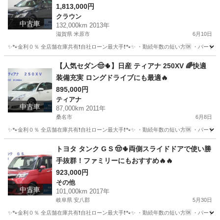
1,813,000円
クラウン
中古車
132,000km 2013年
滋賀県 米原市
6月10日
✨🐾金利０％ 全店舗在庫共有❗️自社ローン最大手❗️🐾✨ ・勤続年数の短い方🆗 ・パー
滋賀
米原市
クラウン
アスリート
【人気セダン🤠🌵】日産 ティアナ 250XV 🌈快適
装備充実 ロングドライブにも最適🔥
895,000円
ティアナ
中古車
87,000km 2011年
桑名市
6月8日
✨🐾金利０％ 全店舗在庫共有❗️自社ローン最大手❗️🐾✨ ・勤続年数の短い方🆗 ・パー
三重
桑名市
ティアナ
オトロン
トヨタ タンク G S 🤠🌵両側スライドドアで使い勝
手抜群！ファミリーにもおすすめ🔥🔥
923,000円
その他
中古車
101,000km 2017年
岐阜県 安八郡
5月30日
✨🐾金利０％ 全店舗在庫共有❗️自社ローン最大手❗️🐾✨ ・勤続年数の短い方🆗 ・パー