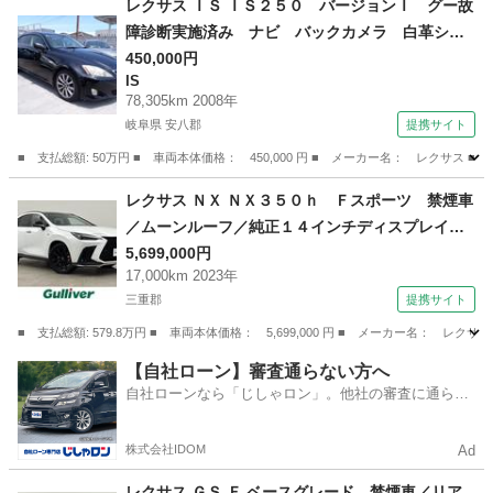
レクサス ＩＳ ＩＳ２５０ バージョンＩ グー故
障診断実施済み ナビ バックカメラ 白革シー
ト インテリキー （検9.5）
450,000円
IS
78,305km 2008年
岐阜県 安八郡
提携サイト
■ 支払総額: 50万円 ■ 車両本体価格： 450,000 円 ■ メーカー名： レク
岐阜
安八郡
IS
レクサス ＮＸ ＮＸ３５０ｈ Ｆスポーツ 禁煙車
／ムーンルーフ／純正１４インチディスプレイオ
ーディオナビ／全方位カメラ／レーダークルーズ
5,699,000円
17,000km 2023年
コントロール／黒レザーシート／シートヒーター
三重郡
提携サイト
／ベンチレーション／ＥＴＣ／ドラレコ／１００
Ｖ電源／ＢＳＭ （検8.9）
■ 支払総額: 579.8万円 ■ 車両本体価格： 5,699,000 円 ■ メーカー名
三重
三重郡
レクサス
【自社ローン】審査通らない方へ
自社ローンなら「じしゃロン」。他社の審査に通らな
かった方も
株式会社IDOM
Ad
レクサス ＧＳ Ｆ ベースグレード 禁煙車／リア