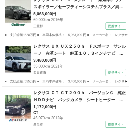
スポイラー／セーフティーシステムプラス／純正
１２．３インチＳＤナビ／プレミアムサウンドシ
5,063,000円
69,000km 2016年
ステム／バックカメラ／ＢＳＭ／レーダークルー
三重郡
提携サイト
ズコントロール／オートブレーキホールド （検9.
6）
■ 支払総額: 520万円 ■ 車両本体価格： 5,063,000 円 ■ メーカー名： 
三重
三重郡
レクサス
レクサス ＵＸ ＵＸ２５０ｈ Ｆスポーツ サンル
ーフ 赤革シート 純正１０．３インチナビ 全
方位モニター ３眼ＬＥＤヘッドライト ＥＴＣ
3,480,000円
35,000km 2021年
２．０ 前後ドライブレコーダー ブラインドス
四日市市
提携サイト
ポットモニター ヘッドアップディスプレイ Ｗ
ベンチレーション （検10.3）
■ 支払総額: 355万円 ■ 車両本体価格： 3,480,000 円 ■ メーカー名： 
三重
四日市市
レクサス
レクサス ＣＴ ＣＴ２００ｈ バージョンＣ 純正
ＨＤＤナビ バックカメラ シートヒーター Ｅ
ＴＣ 禁煙車 クルーズ ＬＥＤヘッドライト
1,172,000円
CT
本革巻きステアリング スマートキー パドルシ
45,070km 2012年
フト オートライト 純正１７インチＡＷ （検9.1
桑名市
提携サイト
0）