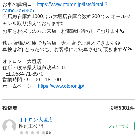
お車の詳細→　
https://www.otoron.jp/lists/detail?
carno=054405
全店総在庫約1000台🚗大垣店在庫台数約200台🚗 オールジ
ャンル取り揃えております❗️ 

お車をお探しの方ご来店・お電話お待ちしております📞

遠い店舗の在庫でも当店、大垣店でご購入できます😆 

車検は2年とったのち、お客様にご納車させて頂きます🌈🌴

オトロン　大垣店 

住所：岐阜県大垣市浅草4-94 

TEL:0584-71-8570 

営業時間：9：00～18：00 

ホームページ→ 
https://www.otoron.jp/
投稿者
投稿
5381
件
オトロン大垣店
性別非公開
フォローする
0.0