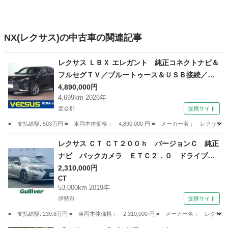
NX(レクサス)の中古車の関連記事
レクサス ＬＢＸ エレガント 純正コネクトナビ＆
フルセグＴＶ／ブルートゥース＆ＵＳＢ接続／パ
ノラミックビューモニター／ＥＴＣ２．０／前後
4,890,000円
4,699km 2026年
ドラレコ／革シート＆ヒーター／ブラインドスポ
度会郡
提携サイト
ットＭ／レクサスセーフティ＋／ワンオーナー禁
煙車 （検11.1）
■ 支払総額: 503万円 ■ 車両本体価格： 4,890,000 円 ■ メーカー名： 
三重
度会郡
レクサス
レクサス ＣＴ ＣＴ２００ｈ バージョンＣ 純正
ナビ バックカメラ ＥＴＣ２．０ ドライブレ
コーダー シートヒーター パワーシート レー
2,310,000円
CT
ダークルーズコントロール 衝突軽減システム
53,000km 2019年
車線逸脱警報 オートマティックハイビーム 純
伊勢市
提携サイト
正アルミホイール （なし）
■ 支払総額: 239.8万円 ■ 車両本体価格： 2,310,000 円 ■ メーカー名