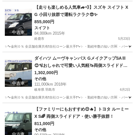
岐阜
安八郡
その他
タンク
【走りも楽しめる人気車🚙💨】スズキ スイフト X
G 小回り抜群で運転ラクラク😎✨
855,000円
スイフト
中古車
84,000km 2015年
鈴鹿市
5月23日
✨🐾金利０％ 全店舗在庫共有❗️自社ローン最大手❗️🐾✨ ・勤続年数の短い方🆗 ・パー
三重
鈴鹿市
スイフト
オトロン
ダイハツ ムーヴキャンバス GメイクアップSAⅢ
😊🫧おしゃれで可愛い人気軽🦄両側スライドドア
🌵🌈
1,302,000円
その他
中古車
111,000km 2018年
岐阜県 羽島市
6月2日
✨🐾金利０％ 全店舗在庫共有❗️自社ローン最大手❗️🐾✨ ・勤続年数の短い方🆗 ・パー
岐阜
羽島市
その他
ムーヴキャンバス
【ファミリーにもおすすめ😊🔥】トヨタ ルーミー
X S🌈 両側スライドドア・使い勝手抜群！
811,000円
その他
中古車