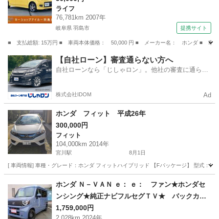
ライフ
突安全ボディ エアコン パワーステアリング
76,781km 2007年
パワーウィンドウ （車検整備付）
岐阜県 羽島市
提携サイト
■ 支払総額: 15万円 ■ 車両本体価格： 50,000 円 ■ メーカー名： ホンダ
岐阜
羽島市
ライフ
【自社ローン】審査通らない方へ
自社ローンなら「じしゃロン」。他社の審査に通らな
かった方も
株式会社IDOM
Ad
ホンダ フィット 平成26年
300,000円
フィット
104,000km 2014年
宮川駅
8月1日
[ 車両情報] 車種・グレード：ホンダ フィットハイブリッド 【Fパッケージ】 型式：DAA-
三重
度会郡
宮川駅
フィット
ホンダ Ｎ－ＶＡＮ ｅ： ｅ： ファン★ホンダセ
ンシング★純正ナビフルセグＴＶ★ バックカメ
ラ★ＬＥＤヘッドライト★両側スライドドア★レ
1,759,000円
2,028km 2024年