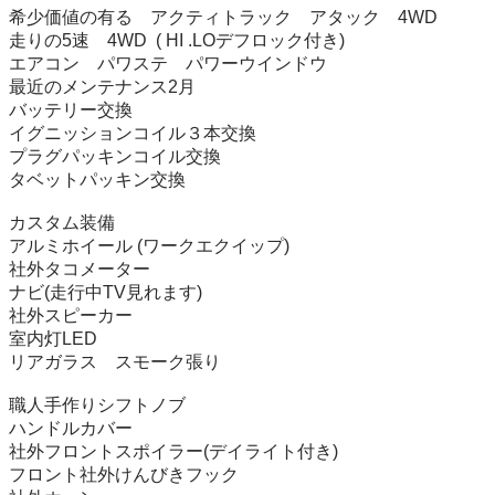
希少価値の有る　アクティトラック　アタック　4WD 

走りの5速　4WD  ( HI .LOデフロック付き)

エアコン　パワステ　パワーウインドウ　

最近のメンテナンス2月

バッテリー交換

イグニッションコイル３本交換

プラグパッキンコイル交換

タベットパッキン交換

カスタム装備

アルミホイール (ワークエクイップ)

社外タコメーター

ナビ(走行中TV見れます)

社外スピーカー

室内灯LED

リアガラス　スモーク張り

職人手作りシフトノブ

ハンドルカバー

社外フロントスポイラー(デイライト付き)

フロント社外けんびきフック
