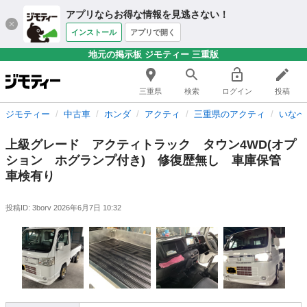
アプリならお得な情報を見逃さない！
インストール
アプリで開く
地元の掲示板 ジモティー 三重版
三重県
検索
ログイン
投稿
ジモティー
中古車
ホンダ
アクティ
三重県のアクティ
いなべ
上級グレード アクティトラック タウン4WD(オプ
ション ホグランプ付き) 修復歴無し 車庫保管
車検有り
投稿ID: 3borv
2026年6月7日 10:32