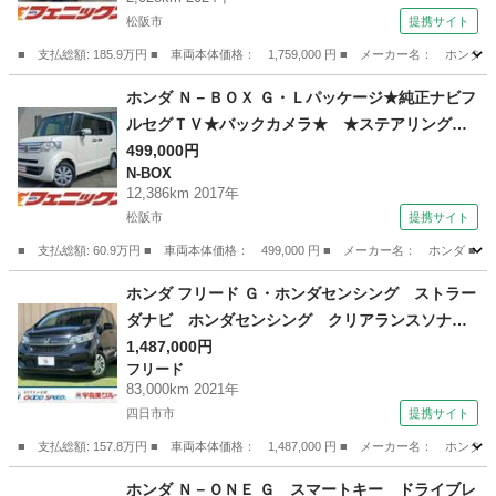
ーダークルーズコントロール★衝突被害軽減ブレ
松阪市
提携サイト
ーキ★車線逸脱警報★ステアリングリモコン★ス
マートキー★プッシュスタート★電格ミラー★
■ 支払総額: 185.9万円 ■ 車両本体価格： 1,759,000 円 ■ メーカー名：
（検8.10）
三重
松阪市
ホンダ
ホンダ Ｎ－ＢＯＸ Ｇ・Ｌパッケージ★純正ナビフ
ルセグＴＶ★バックカメラ★ ★ステアリングリ
モコン★バックカメラ★パワースライドドア★コ
499,000円
N-BOX
ムテック前後ドラレコ★シートリフター★スマー
12,386km 2017年
トキー★プッシュスタート★ライトレベライザー
松阪市
提携サイト
★ＥＣＯＮ★チップアップシート★ビルトインＥ
■ 支払総額: 60.9万円 ■ 車両本体価格： 499,000 円 ■ メーカー名： ホ
ＴＣ★ （なし）
三重
松阪市
N-BOX
ホンダ フリード Ｇ・ホンダセンシング ストラー
ダナビ ホンダセンシング クリアランスソナ
ー レーダークルーズコントロール レーンキー
1,487,000円
フリード
プアシスト 両側電動スライドドア ＥＴＣ車載
83,000km 2021年
器 ドライブレコーダー スマートキー プッシ
四日市市
提携サイト
ュスタート （車検整備付）
■ 支払総額: 157.8万円 ■ 車両本体価格： 1,487,000 円 ■ メーカー名
三重
四日市市
フリード
ホンダ Ｎ－ＯＮＥ Ｇ スマートキー ドライブレ