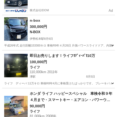
かった方も
株式会社IDOM
Ad
n-box
300,000円
N-BOX
伊勢松本駅
8月6日
平成26年式 走行距離153300キロ 車検R9年４月26日 片側パワースライドドア、内装
三重
四日市市
伊勢松本駅
N-BOX
即日お売りします！ライフ❗ﾃﾞｨｰﾊﾞ❗10万
100,000円
ライフ
110,000km 2011年
津駅
8月5日
ライフ ディーバ 11万キロ 車検R8年4月に車検受けたばっかりです。 ブレーキパッド
三重
津市
津駅
ライフ
ホンダ ライフ ハッピースペシャル 車検令和９年
４月まで・スマートキー・エアコン・パワーウィ
ンドウ・パワーミラー （検9.4）
90,000円
ライフ
81,000km 2008年