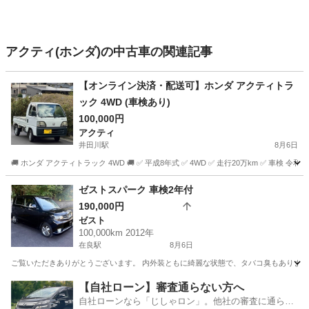
アクティ(ホンダ)の中古車の関連記事
【オンライン決済・配送可】ホンダ アクティトラ
ック 4WD (車検あり)
100,000円
アクティ
井田川駅
8月6日
🚚 ホンダ アクティトラック 4WD 🚚 ✅ 平成8年式 ✅ 4WD ✅ 走行20万km ✅ 車
三重
亀山市
井田川駅
アクティ
ゼストスパーク 車検2年付
190,000円
ゼスト
100,000km 2012年
在良駅
8月6日
ご覧いただきありがとうございます。 内外装ともに綺麗な状態で、タバコ臭もありません。
三重
桑名市
在良駅
ゼスト
ゼストスパーク
【自社ローン】審査通らない方へ
自社ローンなら「じしゃロン」。他社の審査に通らな