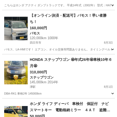
こちらはホンダ アクティ ダンプトラックです。 平成14年式（2002年） 型式：HA7 走行
三重
鈴鹿市
アクティ
【オンライン決済・配送可】バモス！早い者勝
ち！
160,000円
バモス
120,000km 1000年
四日市市
8月3日
バモス、LA-HMIです！ エアコン、オイル交換等問題ありません。 タイミングベルト
三重
四日市市
バモス
HONDA ステップワゴン 🤩年式26年🤩車検10年６
月🤩
310,000円
ステップワゴン
145,000km 2014年
津駅
8月1日
DBA-RK1 車検2年 145000km
三重
津市
津駅
ステップワゴン
ホンダ ライフ ディーバ 車検付 保証付 ナビ
スマートキー 電動格納ミラー ４ＡＴ 盗難防
止システム ＡＢＳ ＣＤ アルミホイール 衝
50,000円