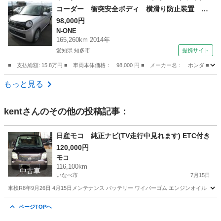
コーダー 衝突安全ボディ 横滑り防止装置 ベ
ンチシート プライバシーガラス アイドリング
98,000円
N-ONE
ストップ （車検整備付）
165,260km 2014年
愛知県 知多市
提携サイト
■ 支払総額: 15.8万円 ■ 車両本体価格： 98,000 円 ■ メーカー名： ホ
愛知
知多市
N-ONE
もっと見る
kent
さんのその他の投稿記事：
日産モコ 純正ナビ(TV走行中見れます) ETC付き
120,000円
モコ
116,100km
中古車
いなべ市
7月15日
車検R8年9月26日 4月15日メンテナンス バッテリー ワイパーゴム エンジンオイル 
三重
いなべ市
モコ
トルコン
ページTOPへ