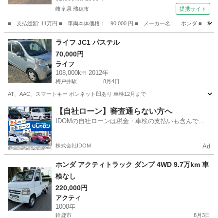
岐阜県 瑞穂市
提携サイト
■ 支払総額: 11万円 ■ 車両本体価格： 90,000 円 ■ メーカー名： ホンダ
岐阜
瑞穂市
ライフ
ライフ JC1 パステル
70,000円
ライフ
108,000km 2012年
梅戸井駅
8月4日
AT、AAC、スマートキー ボンネット凹あり 車検12月まで
三重
三重郡
梅戸井駅
ライフ
【自社ローン】審査通らない方へ
IDOMの自社ローンは税金・車検の支払いも含んでい
るので毎月の支払額は一定
株式会社IDOM
Ad
ホンダ アクティトラック ダンプ 4WD 9.7万km 車
検なし
220,000円
アクティ
1000年
鈴鹿市
8月3日