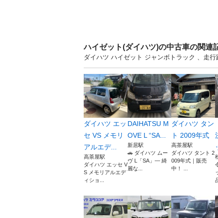
ハイゼット(ダイハツ)の中古車の関連
ダイハツ ハイゼット ジャンボトラック 、走行
ダイハツ エッ
DAIHATSU M
ダイハツ タン
セ VS メモリ
OVE L “SA...
ト 2009年式
新居駅
高茶屋駅
アルエデ...
🚗 ダイハツ ムー
ダイハツ タント 2
高茶屋駅
ヴ L「SA」— 綺
009年式｜販売
ダイハツ エッセ V
麗な...
中！ ...
S メモリアルエデ
ィショ...