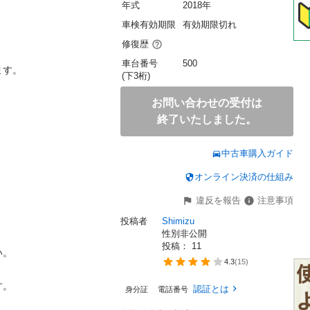
年式
2018年
車検有効期限
有効期限切れ
修復歴
車台番号
500
す。

(下3桁)
お問い合わせの受付は
終了いたしました。
中古車購入ガイド
オンライン決済の仕組み
違反を報告
注意事項
投稿者
Shimizu
性別非公開
投稿： 
11
。

4.3
(
15
)
。

認証とは
身分証
電話番号