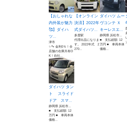
【おしゃれな
【オンライン
ダイハツ ムー
内外装が魅力
決済】2022年
ヴコンテ Ｘ
🥰】ダイハ
式ダイハツ...
キーレスエ...
多度駅
静岡県 浜松市...
ツ...
代理出品になりま
■ 支払総額: 12
津市
す。 2022年式 2
万円 ■ 車両本体
✨🐾 金利0％！全
270...
価格...
店舗の在庫共有O
K！自社...
ダイハツ タン
ト スライド
ドア スマ...
静岡県 浜松市...
■ 支払総額: 12
万円 ■ 車両本体
価格...