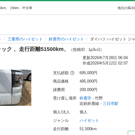
ダイハツ ハイゼット ジャンボトラック 、走行距離51500km、 (Shimizu) 三日市のハイゼットの中古車｜ジモティー
中古車
地元の掲示
ト
三重県のハイゼット
鈴鹿市のハイゼット
ダイハツ ハイゼット ジャ
ク 、走行距離51500km、
（投稿ID : 1p3cr2）
更新
2026年7月28日 06:04
作成
2026年5月12日 02:07
支払総額
695,000円
商品価格
495,000円
諸費用
200,000円
受け渡し場所
鈴鹿市
 - 竹野
近鉄鈴鹿線 - 
三日市駅
個人/法人
個人
ジャンル
ハイゼット
走行距離
51,500km