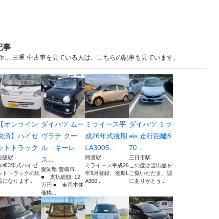
記事
距... 三重 中古車を見ている人は、こちらの記事も見ています。
【オンライン
ダイハツ ムー
ミライース平
ダイハツ ミラ
決済】ハイゼ
ヴラテ クー
成26年式後期
eis 走行距離8
ットトラック
ル キーレ
LA300S...
70...
松阪駅
阿漕駅
三日市駅
ス...
令和3年式ハイゼ
ミライース平成26
この度は当出品を
愛知県 豊橋市...
ットトラックの出
年9月登録、後期L
ご覧いただき、誠
■ 支払総額: 12
品になります...
A300...
にありがとう...
万円 ■ 車両本体
価格...