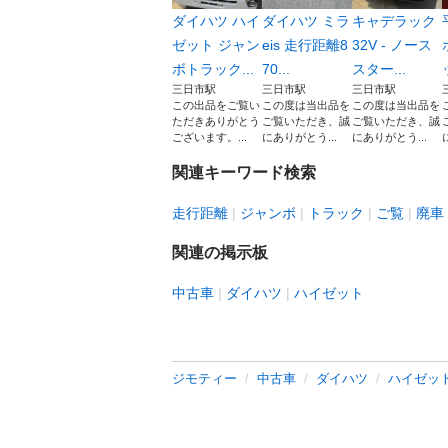
ダイハツ ハイ
ダイハツ ミラ
キャデラック
ゼット ジャン
eis 走行距離8
32V - ノース
ボトラック...
70...
スター...
三日市駅
三日市駅
三日市駅
この出品をご覧い
この度は当出品を
この度は当出品を
ただきありがとう
ご覧いただき、誠
ご覧いただき、誠
ございます。...
にありがとう...
にありがとう...
関連キーワード検索
走行距離
ジャンボ
トラック
ご覧
廃車
関連の掲示板
中古車
ダイハツ
ハイゼット
ジモティー
中古車
ダイハツ
ハイゼッ