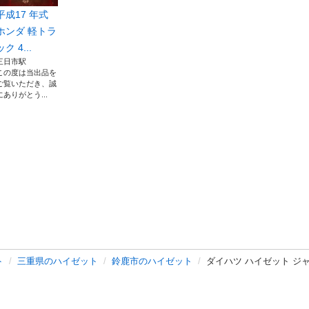
平成17 年式
ホンダ 軽トラ
ック 4...
三日市駅
この度は当出品を
ご覧いただき、誠
にありがとう...
ト
三重県のハイゼット
鈴鹿市のハイゼット
ダイハツ ハイゼット ジャ