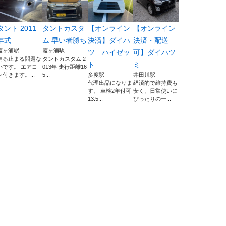
タント 2011
タントカスタ
【オンライン
【オンライン
年式
ム 早い者勝ち
決済】ダイハ
決済・配送
霞ヶ浦駅
霞ヶ浦駅
ツ ハイゼッ
可】ダイハツ
走る止まる問題な
タントカスタム 2
ト...
ミ...
いです。 エアコ
013年 走行距離16
ン付きます。...
5...
多度駅
井田川駅
代理出品になりま
経済的で維持費も
す。 車検2年付可
安く、日常使いに
13.5...
ぴったりの一...