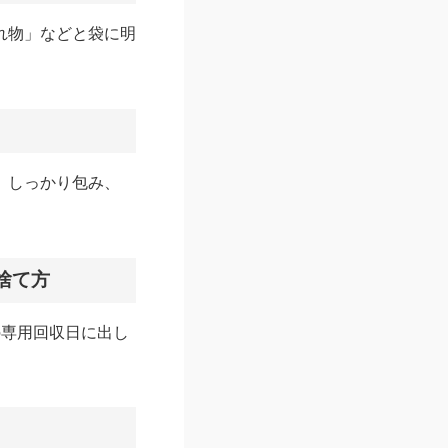
れ物」などと袋に明
、しっかり包み、
捨て方
の専用回収日に出し