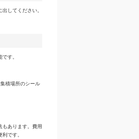
に出してください。
能です。
み集積場所のシール
法もあります。費用
便利です。