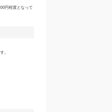
00円程度となって
）
です。
。