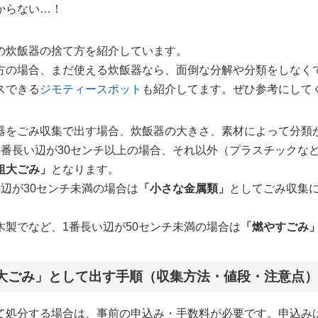
からない…！
の炊飯器の捨て方を紹介しています。
方の場合、まだ使える炊飯器なら、面倒な分解や分類をしなく
スできる
ジモティースポット
も紹介してます。ぜひ参考にして
器をごみ収集で出す場合、炊飯器の大きさ、素材によって分類
1番長い辺が30センチ以上の場合、それ以外（プラスチックなど
粗大ごみ」
となります。
辺が30センチ未満の場合は
「小さな金属類」
としてごみ収集
木製でなど、1番長い辺が50センチ未満の場合は
「燃やすごみ
大ごみ」として出す手順（収集方法・値段・注意点
て処分する場合は、事前の申込み・手数料が必要です。申込み