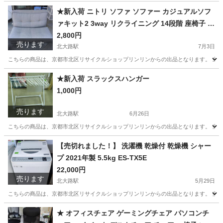
京都
京都市
北大路駅
家具
★新入荷 ニトリ ソファ ソファー カジュアルソフ
ァキット2 3way リクライニング 14段階 座椅子 ベ
ッド ベット
2,800円
売ります
北大路駅
7月3日
こちらの商品は、京都市北区リサイクルショップリンリンからの出品となります。 当店
京都
京都市
北大路駅
ソファ
ベット
★新入荷 スラックスハンガー
1,000円
売ります
北大路駅
6月26日
こちらの商品は、京都市北区リサイクルショップリンリンからの出品となります。 当店
京都
京都市
北大路駅
家具
【売切れました！】 洗濯機 乾燥付 乾燥機 シャー
プ 2021年製 5.5kg ES-TX5E
22,000円
売ります
北大路駅
5月29日
こちらの商品は、京都市北区リサイクルショップリンリンからの出品となります。 当店
京都
京都市
北大路駅
生活家電
シャープ
★ オフィスチェア ゲーミングチェア パソコンチ