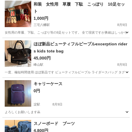
和装 女性用 草履 下駄 こっぽり 10足セッ
ト
1,000円
三宅八幡駅
8月9日
女性用の草履、下駄、こっぽり等の9足セットです。 全て現状ですが鼻緒はしっかりして
京都
京都市
三宅八幡駅
靴
ほぼ新品ビューティフルピープルexcerption rider
s kids tote bag
45,000円
峰山駅
8月9日
一度、極短時間使用 ほぼ新品です ビューティフルピープル ライダースバッグ タグ・保存袋
京都
京丹後市
峰山駅
バッグ
キャリーケース
0円
淀駅
8月9日
よろしくお願いします🙇
京都
京都市
淀駅
バッグ
キャリー
スノーボード ブーツ
4,800円