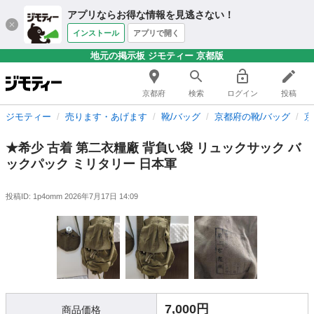
アプリならお得な情報を見逃さない！
インストール
アプリで開く
地元の掲示板 ジモティー 京都版
京都府
検索
ログイン
投稿
ジモティー
売ります・あげます
靴/バッグ
京都府の靴/バッグ
京
★希少 古着 第二衣糧廠 背負い袋 リュックサック バ
ックパック ミリタリー 日本軍
投稿ID: 1p4omm
2026年7月17日 14:09
7,000円
商品価格