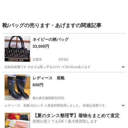
靴/バッグの売ります・あげますの関連記事
ネイビーの柄バッグ
33,000円
京都市
8月9日
比較的綺麗です 大きさは取っ手をのぞいて26×21cmあります
京都
京都市
バッグ
レディース 長靴
600円
梅小路京都西駅
8月9日
レディース 長靴 22センチ １度短時間使用しました。 綺麗な状態です。
京都
京都市
梅小路京都西駅
靴
状態
【夏のタンス整理👘】着物をまとめて査定
状態が悪くてもOK！最大限買取します