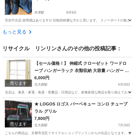
木津駅
8月9日
完全中古品 使用感はありますが 比較的綺麗な方かと思います。 スノーボードの板と ゴ
京都
木津川市
木津駅
靴
ゴーグル
もっと見る
リサイクル リンリン
さんのその他の投稿記事：
【セール価格！】 伸縮式 クローゼット ワードロ
ーブ ハンガーラック 衣類収納 大容量 ハンガー 掛
け
6,000円
売ります
北大路駅
6月20日
当店は、家具・家電・食器・骨董品・日用品など、多種多様な商品を取り揃えております。
京都
京都市
北大路駅
収納家具
ワードローブ
★ LOGOS ロゴス バーベキュー コンロ チューブ
ラル グリル
7,800円
売ります
北大路駅
7月19日
こちらの商品は、京都市北区リサイクルショップリンリンからの出品となります。 当店