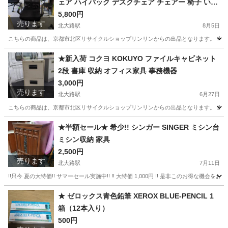
ェア ハイバック デスクチェア チェアー 椅子 いす
高さ調整 キャスター付き ワークチェア 回転チェ
5,800円
売ります
ア pc パソコンチェア
北大路駅
8月5日
こちらの商品は、京都市北区リサイクルショップリンリンからの出品となります。 当店
京都
京都市
北大路駅
椅子
ゲーミングチェア
★新入荷 コクヨ KOKUYO ファイルキャビネット
2段 書庫 収納 オフィス家具 事務機器
3,000円
売ります
北大路駅
6月27日
こちらの商品は、京都市北区リサイクルショップリンリンからの出品となります。 当店
京都
京都市
北大路駅
オフィス用家具
書庫
★半額セール★ 希少!! シンガー SINGER ミシン台
ミシン収納 家具
2,500円
売ります
北大路駅
7月11日
!!只今 夏の大特価!! サマーセール実施中!! !! 大特価 1,000円 !! 是非このお得な機会を
京都
京都市
北大路駅
家具
シンガー
★ ゼロックス青色鉛筆 XEROX BLUE-PENCIL 1
箱（12本入り）
500円