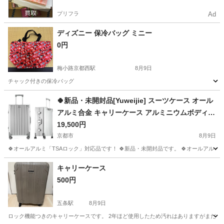
プリフラ
Ad
ディズニー 保冷バッグ ミニー
0円
梅小路京都西駅
8月9日
チャック付きの保冷バッグ
京都
京都市
梅小路京都西駅
バッグ
🍀新品・未開封品[Yuweijie] スーツケース オール
アルミ合金 キャリーケース アルミニウムボディ
四角 TSAロック搭載 360度回転 静音ダブルキャス
19,500円
ター 機内持込 軽量大容量 耐衝撃 海外旅行 出張 (s
京都市
8月9日
サイズ/1～3泊/45L, シルバー)【管理No2】
🍀オールアルミ「TSAロック」対応品です！ 🍀新品・未開封品です。 🍀オールアルミ
京都
京都市
バッグ
キャリーケース
500円
五条駅
8月9日
ロック機能つきのキャリーケースです。 2年ほど使用したため汚れはありますがまだ使え