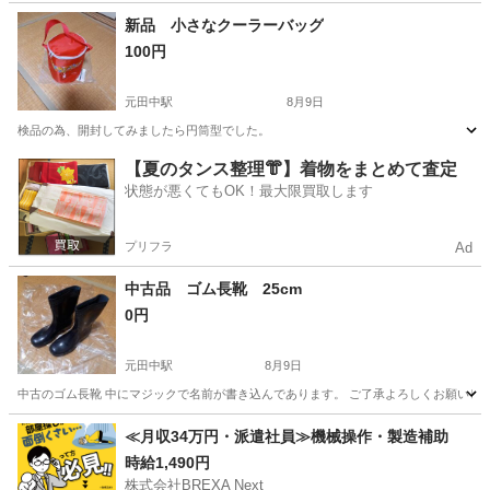
京都
京都市
五条駅
バッグ
新品 小さなクーラーバッグ
100円
元田中駅
8月9日
検品の為、開封してみましたら円筒型でした。
京都
京都市
元田中駅
バッグ
【夏のタンス整理👘】着物をまとめて査定
状態が悪くてもOK！最大限買取します
プリフラ
Ad
中古品 ゴム長靴 25cm
0円
元田中駅
8月9日
中古のゴム長靴 中にマジックで名前が書き込んであります。 ご了承よろしくお願いし
京都
京都市
元田中駅
靴
ゴム
≪月収34万円・派遣社員≫機械操作・製造補助
時給1,490円
株式会社BREXA Next