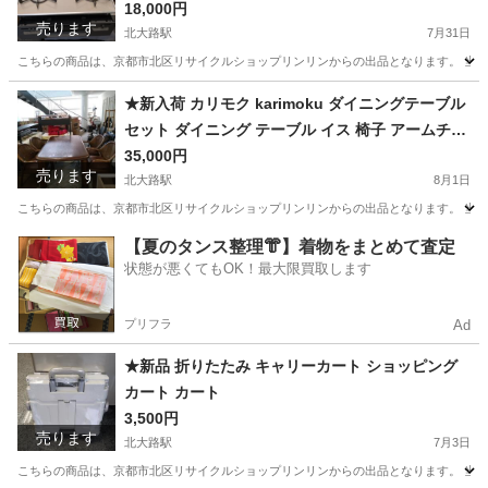
18,000円
売ります
北大路駅
7月31日
こちらの商品は、京都市北区リサイクルショップリンリンからの出品となります。 当店
京都
京都市
北大路駅
家具
ビルトイン
★新入荷 カリモク karimoku ダイニングテーブル
セット ダイニング テーブル イス 椅子 アームチェ
ア ベントウッド 曲げ木 ラタン 籐
35,000円
売ります
北大路駅
8月1日
こちらの商品は、京都市北区リサイクルショップリンリンからの出品となります。 当店
京都
京都市
北大路駅
ダイニングセット
【夏のタンス整理👘】着物をまとめて査定
状態が悪くてもOK！最大限買取します
プリフラ
Ad
★新品 折りたたみ キャリーカート ショッピング
カート カート
3,500円
売ります
北大路駅
7月3日
こちらの商品は、京都市北区リサイクルショップリンリンからの出品となります。 当店