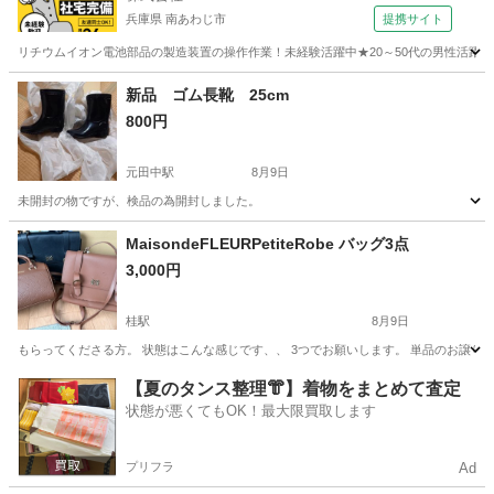
兵庫県 南あわじ市
提携サイト
リチウムイオン電池部品の製造装置の操作作業！未経験活躍中★20～50代の男性活躍中
兵庫
南あわじ市
その他
新品 ゴム長靴 25cm
800円
元田中駅
8月9日
未開封の物ですが、検品の為開封しました。
京都
京都市
元田中駅
靴
MaisondeFLEURPetiteRobe バッグ3点
3,000円
桂駅
8月9日
もらってくださる方。 状態はこんな感じです、、 3つでお願いします。 単品のお譲り
京都
京都市
桂駅
靴/バッグ
【夏のタンス整理👘】着物をまとめて査定
状態が悪くてもOK！最大限買取します
プリフラ
Ad