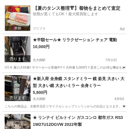
京都
京都市
北大路駅
家具
チューブラル
【夏のタンス整理👘】着物をまとめて査定
状態が悪くてもOK！最大限買取します
プリフラ
Ad
★半額セール★ リラクゼーション チェア 電動
10,000円
売ります
北大路駅
7月11日
!!只今 夏の大特価!! サマーセール実施中!! !! 大特価 5,000円 !! 是非このお得な機会を
京都
京都市
北大路駅
家具
電動
★新入荷 全身鏡 スタンドミラー 鏡 姿見 大きい 大
型 大きい鏡 大きいミラー 全身ミラー
5,800円
売ります
北大路駅
6月6日
こちらの商品は、京都市北区リサイクルショップリンリンからの出品となります。 当店
京都
京都市
北大路駅
ミラー/鏡
ミラー
★ リンナイ ビルトイン ガスコンロ 都市ガス RS3
1W27U12DGVW 2022年製