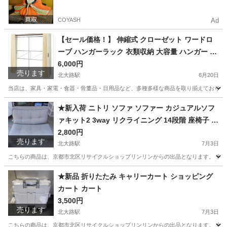
COYASH
Ad
【セール価格！】 伸縮式 クローゼット ワードロ
ーブ ハンガーラック 衣類収納 大容量 ハンガー 掛
け
6,000円
売ります
北大路駅
6月20日
当店は、家具・家電・食器・骨董品・日用品など、多種多様な商品を取り揃えております。
京都
京都市
北大路駅
収納家具
ワードローブ
★新入荷 ニトリ ソファ ソファー カジュアルソフ
ァキット2 3way リクライニング 14段階 座椅子 ベ
ッド ベット
2,800円
売ります
北大路駅
7月3日
こちらの商品は、京都市北区リサイクルショップリンリンからの出品となります。 当店
京都
京都市
北大路駅
ソファ
ベット
★新品 折りたたみ キャリーカート ショッピング
カート カート
3,500円
売ります
北大路駅
7月3日
こちらの商品は、京都市北区リサイクルショップリンリンからの出品となります。 当店