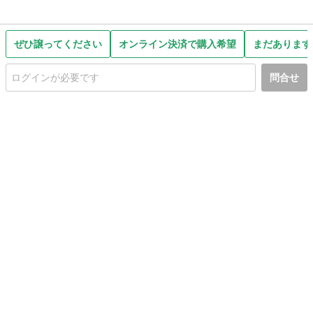
ぜひ譲ってください
オンライン決済で購入希望
まだあります
問合せ
初めての方へ
利用規約
プライバシーポリシー
プライバシー・ステートメント
健全化に資する運用方針
お問い合わせ
運営会社
サイトマップ
ご利用ガイド
フリーワードで探す
PC版で表示
都道府県選択
特定商取引法の表示
利用者情報の外部送信について