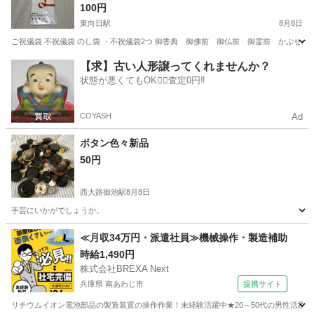
100円
東向日駅
8月8日
ご祝儀袋 不祝儀袋 のし袋 ・不祝儀袋2つ 御香典 御佛前 御仏前 御霊前 かぶせ金
京都
向日市
東向日駅
冠婚葬祭
【求】古い人形譲ってくれませんか？
状態が悪くてもOK🙆‍♀️査定0円‼️
COYASH
Ad
ボタン色々新品
50円
西大路御池駅
8月8日
手芸にいかがでしょうか。
京都
京都市
西大路御池駅
生活雑貨
ボタン
≪月収34万円・派遣社員≫機械操作・製造補助
時給1,490円
株式会社BREXA Next
兵庫県 南あわじ市
提携サイト
リチウムイオン電池部品の製造装置の操作作業！未経験活躍中★20～50代の男性活躍中