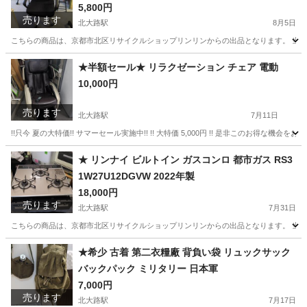
高さ調整 キャスター付き ワークチェア 回転チェ
5,800円
売ります
ア pc パソコンチェア
北大路駅
8月5日
こちらの商品は、京都市北区リサイクルショップリンリンからの出品となります。 当店
京都
京都市
北大路駅
椅子
ゲーミングチェア
★半額セール★ リラクゼーション チェア 電動
10,000円
売ります
北大路駅
7月11日
!!只今 夏の大特価!! サマーセール実施中!! !! 大特価 5,000円 !! 是非このお得な機会を
京都
京都市
北大路駅
家具
電動
★ リンナイ ビルトイン ガスコンロ 都市ガス RS3
1W27U12DGVW 2022年製
18,000円
売ります
北大路駅
7月31日
こちらの商品は、京都市北区リサイクルショップリンリンからの出品となります。 当店
京都
京都市
北大路駅
家具
ビルトイン
★希少 古着 第二衣糧廠 背負い袋 リュックサック
バックパック ミリタリー 日本軍
7,000円
売ります
北大路駅
7月17日