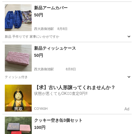
兵庫
南あわじ市
その他
新品アームカバー
50円
西大路御池駅
8月8日
新品 手作りです 家事にいかがですか
京都
京都市
西大路御池駅
その他
新品
新品ティッシュケース
50円
西大路御池駅
8月8日
ティッシュ付き
京都
京都市
西大路御池駅
その他
ティッシュ
【求】古い人形譲ってくれませんか？
状態が悪くてもOK🙆‍♀️査定0円‼️
COYASH
Ad
クッキー空き缶3個セット
100円