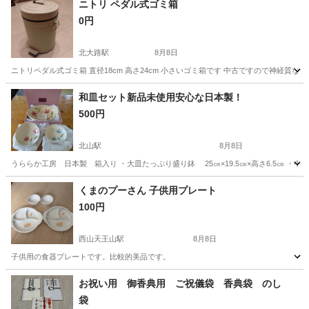
ニトリ ペダル式ゴミ箱
0円
北大路駅
8月8日
ニトリペダル式ゴミ箱 直径18cm 高さ24cm 小さいゴミ箱です 中古ですので神経質
京都
京都市
北大路駅
掃除用具
ペダル
和皿セット新品未使用安心な日本製！
500円
北山駅
8月8日
うららか工房 日本製 箱入り ・大皿たっぷり盛り鉢 25㎝×19.5㎝×高さ6.5㎝ ・中皿 
京都
京都市
北山駅
食器
工房
くまのプーさん 子供用プレート
100円
西山天王山駅
8月8日
子供用の食器プレートです。比較的美品です。
京都
乙訓郡
西山天王山駅
食器
くまのプーさん
お祝い用 御香典用 ご祝儀袋 香典袋 のし
袋