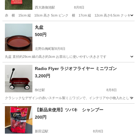
西大路御池駅
8月8日
赤 横 15cm 縦 10cm 高さ 5cm ピンク 横 17cm 縦 12cm 高さ6.5cm ク
京都
京都市
西大路御池駅
その他
クッキー
丸盆
500円
北野白梅町駅
8月8日
丸盆 直径約29cm 縁の高さ約3cm お茶出しに使いやすい大きさです
京都
京都市
北野白梅町駅
家庭用品
Radio Flyer ラジオフライヤー ミニワゴン
3,200円
椥辻駅
8月8日
クラシックなデザインの赤いスチール製ミニワゴンで、インテリアや小物入れとして最適です。 - ブラン
京都
京都市
椥辻駅
その他
【新品未使用】ツバキ シャンプー
200円
新田辺駅
8月8日