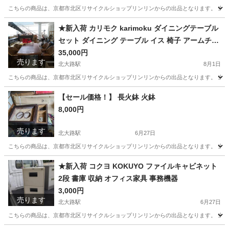
こちらの商品は、京都市北区リサイクルショップリンリンからの出品となります。 当店
京都
京都市
北大路駅
靴/バッグ
日本軍
★新入荷 カリモク karimoku ダイニングテーブル
セット ダイニング テーブル イス 椅子 アームチェ
ア ベントウッド 曲げ木 ラタン 籐
35,000円
売ります
北大路駅
8月1日
こちらの商品は、京都市北区リサイクルショップリンリンからの出品となります。 当店
京都
京都市
北大路駅
ダイニングセット
【セール価格！】 長火鉢 火鉢
8,000円
売ります
北大路駅
6月27日
こちらの商品は、京都市北区リサイクルショップリンリンからの出品となります。 当店
京都
京都市
北大路駅
家具
火鉢
★新入荷 コクヨ KOKUYO ファイルキャビネット
2段 書庫 収納 オフィス家具 事務機器
3,000円
売ります
北大路駅
6月27日
こちらの商品は、京都市北区リサイクルショップリンリンからの出品となります。 当店