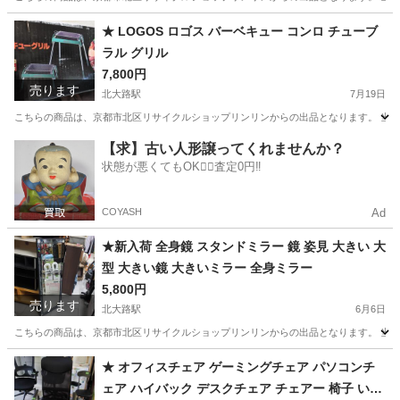
京都
京都市
北大路駅
家具
★ LOGOS ロゴス バーベキュー コンロ チューブ
ラル グリル
7,800円
売ります
北大路駅
7月19日
こちらの商品は、京都市北区リサイクルショップリンリンからの出品となります。 当店
京都
京都市
北大路駅
家具
チューブラル
【求】古い人形譲ってくれませんか？
状態が悪くてもOK🙆‍♀️査定0円‼️
COYASH
Ad
★新入荷 全身鏡 スタンドミラー 鏡 姿見 大きい 大
型 大きい鏡 大きいミラー 全身ミラー
5,800円
売ります
北大路駅
6月6日
こちらの商品は、京都市北区リサイクルショップリンリンからの出品となります。 当店
京都
京都市
北大路駅
ミラー/鏡
ミラー
★ オフィスチェア ゲーミングチェア パソコンチ
ェア ハイバック デスクチェア チェアー 椅子 いす