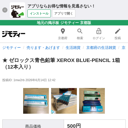
アプリならお得な情報を見逃さない！
インストール
アプリで開く
地元の掲示板 ジモティー 京都版
京都府
検索
ログイン
投稿
ジモティー
売ります・あげます
生活雑貨
京都府の生活雑貨
京
★ ゼロックス青色鉛筆 XEROX BLUE-PENCIL 1箱
（12本入り）
投稿ID: 1mw2rb
2026年6月14日 12:42
500円
商品価格