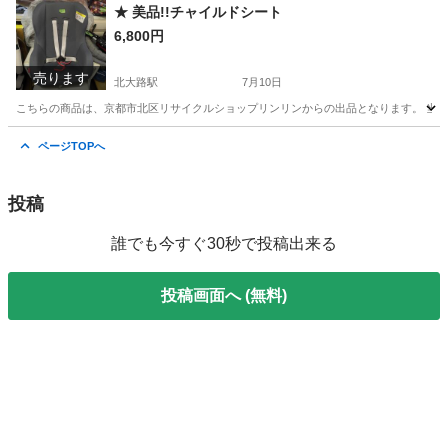
京都
京都市
北大路駅
オフィス用家具
書庫
★ 美品!!チャイルドシート
6,800円
売ります
北大路駅
7月10日
こちらの商品は、京都市北区リサイクルショップリンリンからの出品となります。 当店
京都
京都市
北大路駅
ベビー用品
リンリン
ページTOPへ
投稿
誰でも今すぐ30秒で投稿出来る
投稿画面へ (無料)