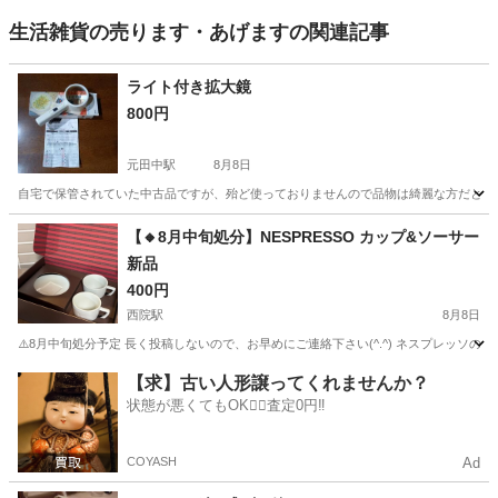
生活雑貨の売ります・あげますの関連記事
ライト付き拡大鏡
800円
元田中駅
8月8日
自宅で保管されていた中古品ですが、殆ど使っておりませんので品物は綺麗な方だと思い
京都
京都市
元田中駅
その他
拡大鏡
【🔸8月中旬処分】NESPRESSO カップ&ソーサー
新品
400円
西院駅
8月8日
⚠️8月中旬処分予定 長く投稿しないので、お早めにご連絡下さい(^.^) ネスプレッ
京都
京都市
西院駅
食器
ネスプレッソ
【求】古い人形譲ってくれませんか？
状態が悪くてもOK🙆‍♀️査定0円‼️
COYASH
Ad