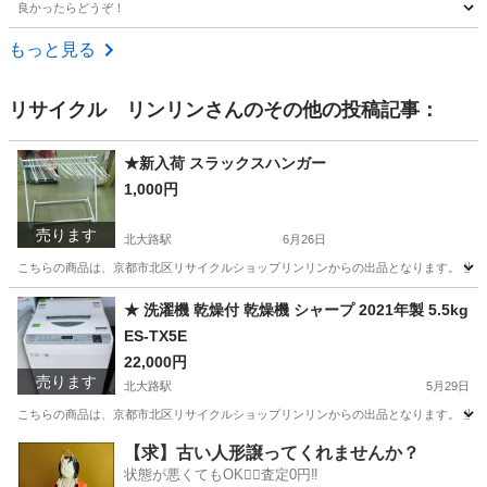
良かったらどうぞ！
京都
京田辺市
新田辺駅
その他
新品
もっと見る
リサイクル リンリン
さんのその他の投稿記事：
★新入荷 スラックスハンガー
1,000円
売ります
北大路駅
6月26日
こちらの商品は、京都市北区リサイクルショップリンリンからの出品となります。 当店
京都
京都市
北大路駅
家具
★ 洗濯機 乾燥付 乾燥機 シャープ 2021年製 5.5kg
ES-TX5E
22,000円
売ります
北大路駅
5月29日
こちらの商品は、京都市北区リサイクルショップリンリンからの出品となります。 当店
京都
京都市
北大路駅
生活家電
シャープ
【求】古い人形譲ってくれませんか？
状態が悪くてもOK🙆‍♀️査定0円‼️