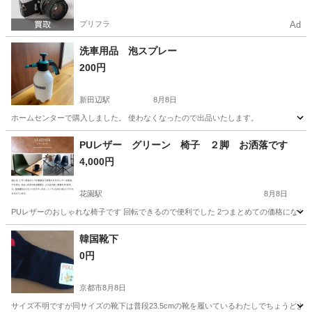
プリフラ
Ad
洗車用品 泡スプレー
200円
新田辺駅
8月8日
ホームセンターで購入しました。 使わなくなったので出品いたします。
京都
京田辺市
新田辺駅
その他
PUレザー グリーン 椅子 ２脚 お洒落です
4,000円
花園駅
8月8日
PUレザーのおしゃれな椅子です 回転できるので便利でした 2つまとめての価格になりま
京都
京都市
花園駅
その他
韓国靴下
0円
京都市
8月8日
サイズ不明ですが同サイズの靴下は普段23.5cmの靴を履いているわたしでちょうど