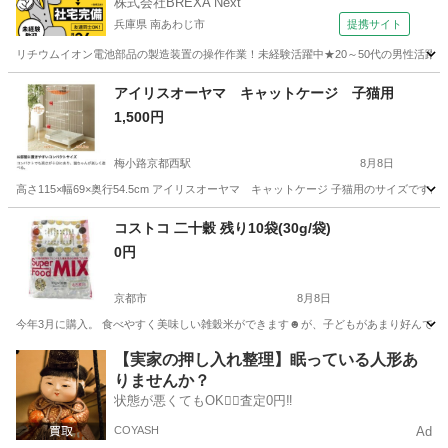
株式会社BREXA Next
兵庫県 南あわじ市
提携サイト
リチウムイオン電池部品の製造装置の操作作業！未経験活躍中★20～50代の男性活躍中
兵庫
南あわじ市
その他
アイリスオーヤマ キャットケージ 子猫用
1,500円
梅小路京都西駅
8月8日
高さ115×幅69×奥行54.5cm アイリスオーヤマ キャットケージ 子猫用のサイズで
京都
京都市
梅小路京都西駅
その他
コストコ 二十穀 残り10袋(30g/袋)
0円
京都市
8月8日
今年3月に購入。 食べやすく美味しい雑穀米ができます☻が、子どもがあまり好んで食べてく
京都
京都市
その他
【実家の押し入れ整理】眠っている人形あ
りませんか？
状態が悪くてもOK🙆‍♀️査定0円‼️
COYASH
Ad