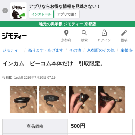
アプリならお得な情報を見逃さない！
インストール
アプリで開く
地元の掲示板 ジモティー 京都版
京都府
検索
ログイン
投稿
ジモティー
売ります・あげます
その他
京都府のその他
京都市
インカム ビーコム本体だけ 引取限定。
投稿ID: 1ptik8
2026年7月20日 07:19
500円
商品価格