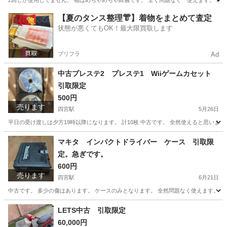
2回しか使用してません。 物はめちゃめちゃ綺麗です。 全く問題なく 使えます。 
京都
京都市
四宮駅
その他
【夏のタンス整理👘】着物をまとめて査定
状態が悪くてもOK！最大限買取します
プリフラ
Ad
中古プレステ2 プレステ1 Wiiゲームカセット
引取限定
500円
売ります
四宮駅
5月26日
平日の受け渡しは夕方19時以降になります。 計10枚 中古です。 全然使えると思いま
京都
京都市
四宮駅
その他
プレステ
マキタ インパクトドライバー ケース 引取限
定。急ぎです。
600円
売ります
四宮駅
6月21日
中古です。 多少の傷はあります。 ケースのみとなります。 全然問題なく使えます。 
京都
京都市
四宮駅
その他
インパクトドライバー
LETS中古 引取限定
60,000円