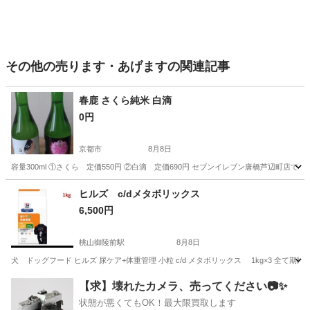
その他の売ります・あげますの関連記事
春鹿 さくら純米 白滴
0円
京都市
8月8日
容量300ml ①さくら 定価550円 ②白滴 定価690円 セブンイレブン唐橋芦辺町
京都
京都市
その他
ヒルズ c/dメタボリックス
6,500円
桃山御陵前駅
8月8日
犬 ドッグフード ヒルズ 尿ケア+体重管理 小粒 c/d メタボリックス 1kg×3 全て期限が
京都
京都市
桃山御陵前駅
その他
【求】壊れたカメラ、売ってください📷✨
状態が悪くてもOK！最大限買取します