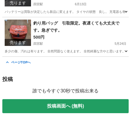
売ります
四宮駅
6月13日
バッテリーは買取が決定したら新品に変えます。 タイヤの状態 良し。 充電器も有り
京都
京都市
四宮駅
電動アシスト自転車
充電器
釣り用バッグ 引取限定。夜遅くても大丈夫で
す。急ぎです。
500円
売ります
四宮駅
5月24日
多少の傷、汚れは有ります。 全然問題なく使えます。 全然綺麗な方やと思います。 宜しく
京都
京都市
四宮駅
その他
汚れ
ページTOPへ
投稿
誰でも今すぐ30秒で投稿出来る
投稿画面へ (無料)