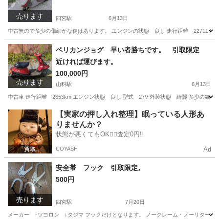
売ります
四宮駅
6月13日
中古無ので多少の傷細かな傷はあります。 エンジンの状態 良し 走行距離 22711.6
京都
京都市
四宮駅
スズキ
近場
ペリカンジョグ 早い者勝ちです。 引取限定
近ければ運びます。
100,000円
売ります
山科駅
6月13日
中古車 走行距離 2653km エンジン状態 良し 型式 27V 外装状態 綺麗 多少の
京都
京都市
山科駅
ヤマハ
ペリカンジョグ
【実家の押し入れ整理】眠っている人形あ
りませんか？
状態が悪くてもOK🙆‍♀️査定0円‼️
COYASH
Ad
安全帯 フック 引取限定。
500円
売ります
四宮駅
7月20日
メーカー ↑ツヨロン ↓タジマ フックだけとなります。 ノークレーム・ノーリターン