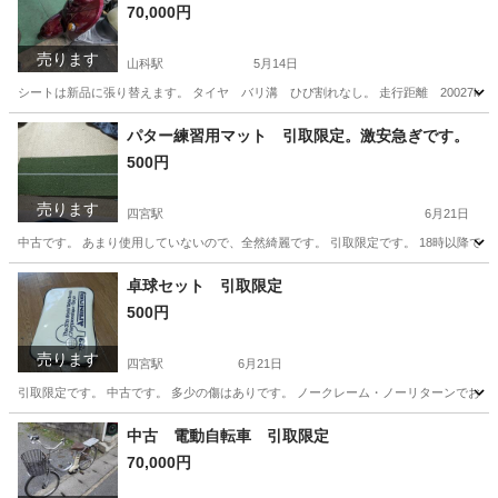
70,000円
売ります
山科駅
5月14日
シートは新品に張り替えます。 タイヤ バリ溝 ひび割れなし。 走行距離 20027km 
京都
京都市
山科駅
ヤマハ
ひび割れ
パター練習用マット 引取限定。激安急ぎです。
500円
売ります
四宮駅
6月21日
中古です。 あまり使用していないので、全然綺麗です。 引取限定です。 18時以降で
京都
京都市
四宮駅
ゴルフ
パター
卓球セット 引取限定
500円
売ります
四宮駅
6月21日
引取限定です。 中古です。 多少の傷はありです。 ノークレーム・ノーリターンでお願
京都
京都市
四宮駅
その他
セット
中古 電動自転車 引取限定
70,000円