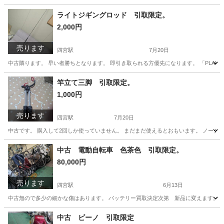
京都
京都市
四宮駅
その他
安全帯
ライトジギングロッド 引取限定。
2,000円
売ります
四宮駅
7月20日
中古隣ります。 早い者勝ちとなります。 即引き取られる方優先になります。 「PLANNING B
京都
京都市
四宮駅
その他
ライトジギングロッド
竿立て三脚 引取限定。
1,000円
売ります
四宮駅
7月20日
中古です。 購入して2回しか使っていません。 まだまだ使えるとおもいます。 ノーク
京都
京都市
四宮駅
その他
中古 電動自転車 色茶色 引取限定。
80,000円
売ります
四宮駅
6月13日
中古無ので多少の細かな傷はあります。 バッテリー買取決定次第 新品に変えます。 
京都
京都市
四宮駅
電動アシスト自転車
茶色
中古 ビーノ 引取限定