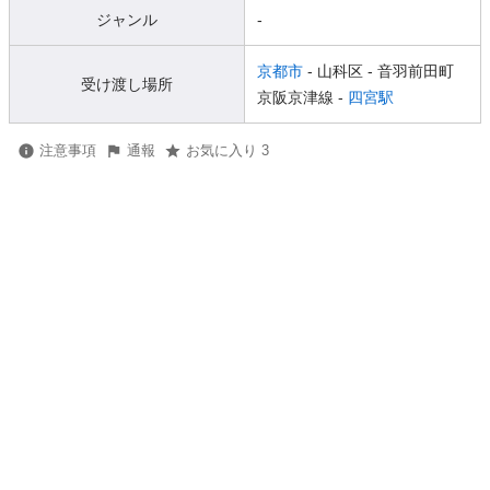
ジャンル
-
京都市
- 山科区
- 音羽前田町
受け渡し場所
京阪京津線 -
四宮駅
注意事項
通報
お気に入り 3