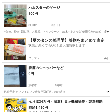
京都
京都市
その他
ハムスターのゲージ
800円
桂川駅
8月8日
40cm、30cm 回し車、お風呂、トイレケース、給水ボトルなど 使用済みのため、多
京都
京都市
桂川駅
その他
ゲージ
【夏のタンス整理👘】着物をまとめて査定
状態が悪くてもOK！最大限買取します
プリフラ
Ad
春鹿のショッパーなど
0円
京都市
8月8日
処分予定 セブンイレブン唐橋芦辺町店でのお譲り
京都
京都市
その他
セブンイレブン
≪月収34万円・派遣社員≫機械操作・製造補助
時給1,490円