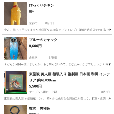
びっくりチキン
0円
京都市
8月8日
中古。 洗って干してますが神経質な方は🙅 セブンイレブン唐橋芦辺町店でのお取り引
京都
京都市
その他
ブルーのカヤック
9,600円
吉富駅
8月8日
子どもが何回か使いましたが、もう乗らないので、どなたかいかがでしょうか？ 軽トラ
京都
南丹市
吉富駅
その他
東聖観 美人画 額装入り 複製画 日本画 和風 インテ
リア 約41×38cm
5,500円
ケーブル八幡宮山上駅
8月8日
東聖観の美人画（複製画）です。 華やかな色彩と金彩加工が美しく、和室・玄関・床の間などの
京都
八幡市
ケーブル八幡宮山上駅
その他
数珠 男性用