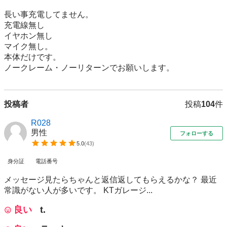
長い事充電してません。

充電線無し

イヤホン無し

マイク無し。

本体だけです。

ノークレーム・ノーリターンでお願いします。
投稿者
投稿
104
件
R028
男性
フォローする
5.0
(
43
)
身分証
電話番号
メッセージ見たらちゃんと返信返してもらえるかな？ 最近
常識がない人が多いです。 KTガレージ...
良い
t.