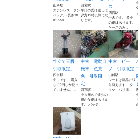
山科駅
四宮駅
ス ...
ステンレス タン
平日の受け渡しは
四宮駅
パックル 長さ30
夕方19時以降にな
中古です。 多少
0〜550...
ります。 ...
の傷はあります。
ケースのみ...
竿立て三脚
中古 電動自
中古 ビー
引取限定。
転車 色茶
ノ 引取限定
四宮駅
山科駅
色 引取限
中古です。 購入
シートは新品に張
定。
して2回しか使っ
り替えます。 タ
ていません。...
四宮駅
イヤ バリ溝...
中古無ので多少の
細かな傷はありま
す。 バッテ...