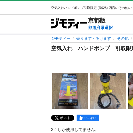
京都
版
都道府県選択
ジモティー
売ります・あげます
その他
空気入れ ハンドポンプ 引取限
ポスト
いいね！
2回しか使用してません。
