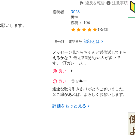
違反を報告
注意事項
投稿者
R028
男性
投稿： 
104
お願いします。
5.0
(
43
)
認証とは
身分証
電話番号
メッセージ見たらちゃんと返信返してもら
えるかな？ 最近常識がない人が多いで
す。 KTガレージ...
良い
t.
良い
ラッキー
迅速な取り引きありがとうございました、
又ご縁があれば、よろしくお願いします。
評価をもっと見る