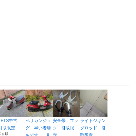
LETS中古
ペリカンジョ
安全帯 フッ
ライトジギン
引取限定
グ 早い者勝
ク 引取限
グロッド 引
四宮駅
ちです。 引
定。
取限定。