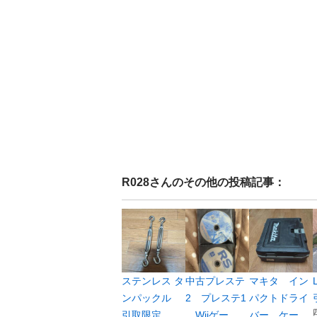
R028
さんのその他の投稿記事：
ステンレス タ
中古プレステ
マキタ イン
ンパックル
2 プレステ1
パクトドライ
引取限定
Wiiゲー...
バー ケー