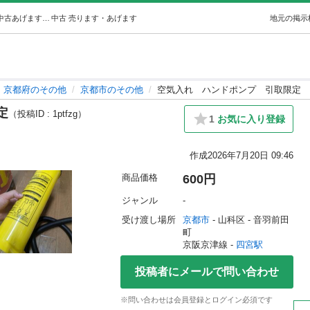
空気入れハンドポンプ引取限定 (R028) 四宮のその他の中古あげます・譲ります｜ジモティーで不用品の処分
中古
売ります・あげます
地元の掲示
京都府のその他
京都市のその他
空気入れ ハンドポンプ 引取限定
定
（投稿ID : 1ptfzg）
1
お気に入り登録
作成
2026年7月20日 09:46
商品価格
600円
ジャンル
-
受け渡し場所
京都市
 - 山科区
 - 音羽前田
町
京阪京津線 - 
四宮駅
投稿者にメールで問い合わせ
※問い合わせは会員登録とログイン必須です