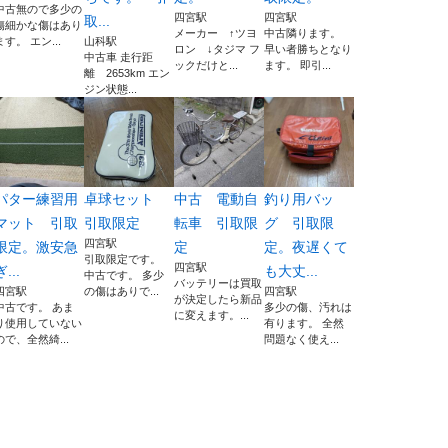
中古無ので多少の
四宮駅
四宮駅
取...
傷細かな傷はあり
メーカー ↑ツヨ
中古隣ります。
ます。 エン...
山科駅
ロン ↓タジマ フ
早い者勝ちとなり
中古車 走行距
ックだけと...
ます。 即引...
離 2653km エン
ジン状態...
パター練習用
卓球セット
中古 電動自
釣り用バッ
マット 引取
引取限定
転車 引取限
グ 引取限
四宮駅
限定。激安急
定
定。夜遅くて
引取限定です。
四宮駅
ぎ...
も大丈...
中古です。 多少
バッテリーは買取
四宮駅
の傷はありで...
四宮駅
が決定したら新品
中古です。 あま
多少の傷、汚れは
に変えます。...
り使用していない
有ります。 全然
ので、全然綺...
問題なく使え...