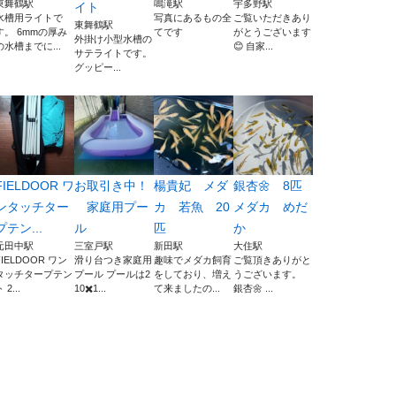
東舞鶴駅
鳴滝駅
宇多野駅
イト
水槽用ライトで
写真にあるもの全
ご覧いただきあり
東舞鶴駅
す。 6mmの厚み
てです
がとうございます
外掛け小型水槽の
の水槽までに...
😊 自家...
サテライトです。
グッピー...
FIELDOOR ワ
お取引き中！
楊貴妃 メダ
銀杏🌼 8匹
ンタッチター
家庭用プー
カ 若魚 20
メダカ めだ
プテン...
ル
匹
か
元田中駅
三室戸駅
新田駅
大住駅
FIELDOOR ワン
滑り台つき家庭用
趣味でメダカ飼育
ご覧頂きありがと
タッチタープテン
プール プールは2
をしており、増え
うございます。
 2...
10✖️1...
て来ましたの...
銀杏🌼 ...