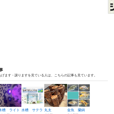
事
古あげます・譲りますを見ている人は、こちらの記事も見ています。
水槽 ライト
水槽 サテラ
丸太
金魚 蘭鋳