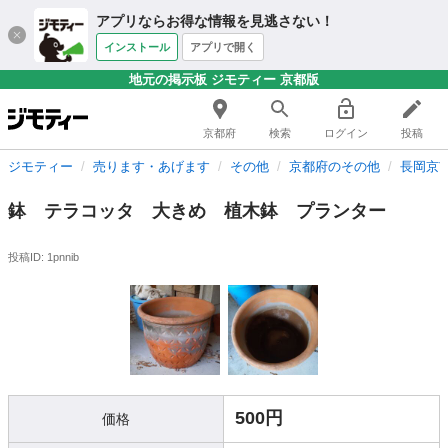
アプリならお得な情報を見逃さない！
インストール
アプリで開く
地元の掲示板 ジモティー 京都版
京都府
検索
ログイン
投稿
ジモティー
売ります・あげます
その他
京都府のその他
長岡京
鉢 テラコッタ 大きめ 植木鉢 プランター
投稿ID: 1pnnib
500円
価格