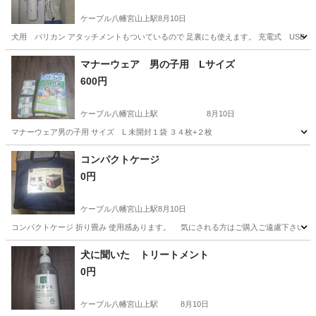
ケーブル八幡宮山上駅
8月10日
犬用 バリカン アタッチメントもついているので 足裏にも使えます。 充電式 USB
京都
八幡市
ケーブル八幡宮山上駅
その他
マナーウェア 男の子用 Lサイズ
600円
ケーブル八幡宮山上駅
8月10日
マナーウェア男の子用 サイズ L 未開封１袋 ３４枚+２枚
京都
八幡市
ケーブル八幡宮山上駅
その他
男の子
コンパクトケージ
0円
ケーブル八幡宮山上駅
8月10日
コンパクトケージ 折り畳み 使用感あります。 気にされる方はご購入ご遠慮下さい
京都
八幡市
ケーブル八幡宮山上駅
その他
犬に聞いた トリートメント
0円
ケーブル八幡宮山上駅
8月10日