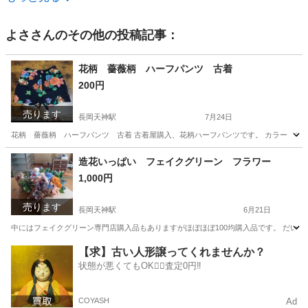
よさ
さんのその他の投稿記事：
花柄 薔薇柄 ハーフパンツ 古着
200円
売ります
長岡天神駅
7月24日
花柄 薔薇柄 ハーフパンツ 古着 古着屋購入、花柄ハーフパンツです。 カラー ブラック ウ
京都
長岡京市
長岡天神駅
パンツ
造花いっぱい フェイクグリーン フラワー
1,000円
売ります
長岡天神駅
6月21日
中にはフェイクグリーン専門店購入品もありますがほぼほぼ100均購入品です。 だいたい40
京都
長岡京市
長岡天神駅
インテリア雑貨/小物
【求】古い人形譲ってくれませんか？
状態が悪くてもOK🙆‍♀️査定0円‼️
COYASH
Ad