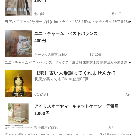
200円
北山駅
8月10日
ELPA 木目モール2号 テープ付き 1m ・ライト 1308-4 50本 ・ナチュラル 1307-8 
京都
北山駅
その他
テープ
ユニ・チャーム ベストバランス
400円
ケーブル八幡宮山上駅
8月10日
ユニ・チャーム ベストバランス ダックス 成犬用 未開封１袋 開封済み小袋３袋
京都
八幡市
ケーブル八幡宮山上駅
その他
ミンチ
【求】古い人形譲ってくれませんか？
状態が悪くてもOK🙆‍♀️査定0円‼️
COYASH
Ad
アイリスオーヤマ キャットケージ 子猫用
1,000円
梅小路京都西駅
8月10日