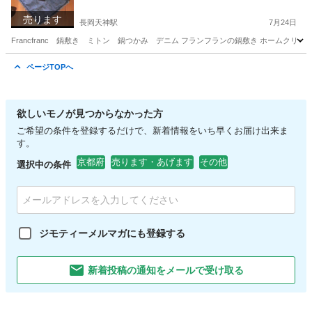
売ります
長岡天神駅
7月24日
Francfranc 鍋敷き ミトン 鍋つかみ デニム フランフランの鍋敷き ホームクリー
京都
長岡京市
長岡天神駅
調理器具
ページTOPへ
欲しいモノが見つからなかった方
ご希望の条件を登録するだけで、新着情報をいち早くお届け出来ま
す。
京都府
売ります・あげます
その他
選択中の条件
ジモティーメルマガにも登録する
新着投稿の通知をメールで受け取る