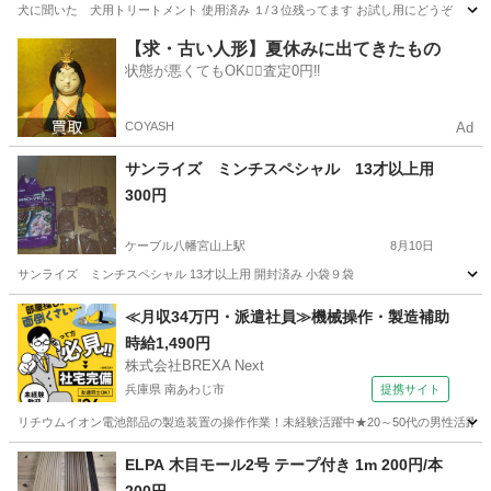
犬に聞いた 犬用トリートメント 使用済み １/３位残ってます お試し用にどうぞ
京都
八幡市
ケーブル八幡宮山上駅
その他
【求・古い人形】夏休みに出てきたもの
状態が悪くてもOK🙆‍♀️査定0円‼️
COYASH
Ad
サンライズ ミンチスペシャル 13才以上用
300円
ケーブル八幡宮山上駅
8月10日
サンライズ ミンチスペシャル 13才以上用 開封済み 小袋９袋
京都
八幡市
ケーブル八幡宮山上駅
その他
ミンチ
≪月収34万円・派遣社員≫機械操作・製造補助
時給1,490円
株式会社BREXA Next
兵庫県 南あわじ市
提携サイト
リチウムイオン電池部品の製造装置の操作作業！未経験活躍中★20～50代の男性活躍中
兵庫
南あわじ市
その他
ELPA 木目モール2号 テープ付き 1m 200円/本