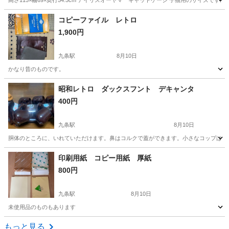
高さ115×幅69×奥行54.5cm アイリスオーヤマ キャットケージ 子猫用のサイズで
京都
京都市
梅小路京都西駅
その他
コピーファイル レトロ
1,900円
九条駅
8月10日
かなり昔のものです。
京都
京都市
九条駅
その他
昭和レトロ ダックスフント デキャンタ
400円
九条駅
8月10日
胴体のところに、いれていただけます。鼻はコルクで蓋ができます。小さなコップは6つ
京都
京都市
九条駅
その他
コルク
印刷用紙 コピー用紙 厚紙
800円
九条駅
8月10日
未使用品のものもあります
京都
京都市
九条駅
その他
用紙
もっと見る