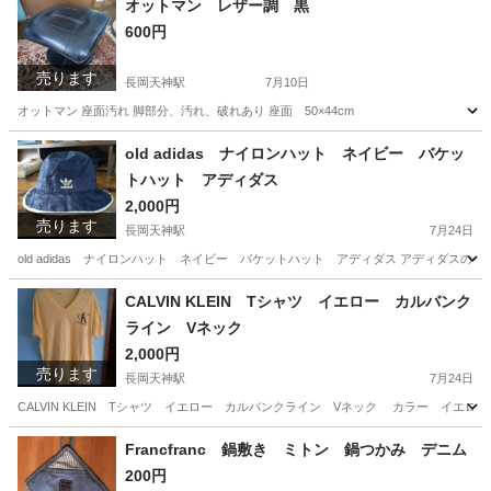
オットマン レザー調 黒
600円
売ります
長岡天神駅
7月10日
オットマン 座面汚れ 脚部分、汚れ、破れあり 座面 50×44cm
京都
長岡京市
長岡天神駅
椅子
レザー
old adidas ナイロンハット ネイビー バケッ
トハット アディダス
2,000円
売ります
長岡天神駅
7月24日
old adidas ナイロンハット ネイビー バケットハット アディダス アディダ
京都
長岡京市
長岡天神駅
小物
CALVIN KLEIN Tシャツ イエロー カルバンク
ライン Vネック
2,000円
売ります
長岡天神駅
7月24日
CALVIN KLEIN Tシャツ イエロー カルバンクライン Vネック カラー イエロー 黄
京都
長岡京市
長岡天神駅
Tシャツ
Francfranc 鍋敷き ミトン 鍋つかみ デニム
200円