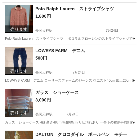
Polo Ralph Lauren ストライプシャツ
1,800円
売ります
長岡天神駅
7月24日
Polo Ralph Lauren ストライプシャツ ポロラルフローレンのストライプシャツで
京都
長岡京市
長岡天神駅
シャツ
LOWRYS FARM デニム
500円
売ります
長岡天神駅
7月24日
LOWRYS FARM デニム ローリーズファームのジーンズ ウエスト40cm 股上26cm 股下73c
京都
長岡京市
長岡天神駅
パンツ
ガラス ショーケース
3,000円
売ります
長岡天神駅
7月24日
ガラス ショーケース 4段 高さ49cm 横幅60cm サビ汚れあり 一番下の右側手前割れ
京都
長岡京市
長岡天神駅
インテリア雑貨/小物
DALTON クロコダイル ボールペン モチー