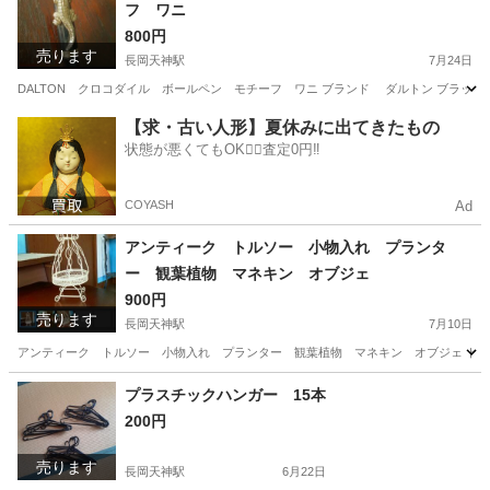
フ ワニ
800円
売ります
長岡天神駅
7月24日
DALTON クロコダイル ボールペン モチーフ ワニ ブランド ダルトン ブラッ
京都
長岡京市
長岡天神駅
手帳
DALTON
【求・古い人形】夏休みに出てきたもの
状態が悪くてもOK🙆‍♀️査定0円‼️
COYASH
Ad
アンティーク トルソー 小物入れ プランタ
ー 観葉植物 マネキン オブジェ
900円
売ります
長岡天神駅
7月10日
アンティーク トルソー 小物入れ プランター 観葉植物 マネキン オブジェ トルソー
京都
長岡京市
長岡天神駅
インテリア雑貨/小物
トルソー
プラスチックハンガー 15本
200円
売ります
長岡天神駅
6月22日