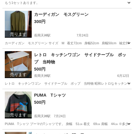
もう1セットあります。
京都
長岡京市
長岡天神駅
洗濯用品
カーディガン モスグリーン
300円
売ります
長岡天神駅
7月24日
カーディガン モスグリーン サイズ M 着丈72cm 身幅52cm 肩幅50cm 袖丈57cm
京都
長岡京市
長岡天神駅
カーディガン
モスグリーン
レトロ キッチンワゴン サイドテーブル ポッ
プ 当時物
500円
売ります
長岡天神駅
6月12日
レトロ キッチンワゴン サイドテーブル ポップ 当時物 昭和レトロなキッチンワゴン ア
京都
長岡京市
長岡天神駅
テーブル
PUMA Tシャツ
500円
売ります
長岡天神駅
7月24日
PUMA Tシャツ プーマのTシャツです。 身幅 51㎝ 着丈 69㎝ 肩幅 44㎝ ※
京都
長岡京市
長岡天神駅
Tシャツ