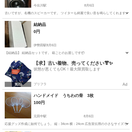
今出川駅
8月6日
古いですが、名機のスピーカーです。 ツイターも綺麗で良い音を鳴らしてくれます。
京都
京都市
今出川駅
その他
D50
結納品
0円
伊勢田駅
8月6日
【結納品】 結納品セットです。 箱ごとのお渡しです📦
京都
宇治市
伊勢田駅
その他
【求】古い着物、売ってください👘✨
状態が悪くてもOK！最大限買取します
プリフラ
Ad
ハンドメイド うちわの骨 3枚
100円
元田中駅
8月6日
応援グッズ作成に如何でしょう。 縦：34cm 横：24cm 広告宣伝用の小さなサイズです