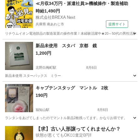
京都
京都市
元田中駅
その他
≪月収34万円・派遣社員≫機械操作・製造補助
時給1,490円
株式会社BREXA Next
兵庫県 南あわじ市
提携サイト
リチウムイオン電池部品の製造装置の操作作業！未経験活躍中★20～50代の男性活躍中
兵庫
南あわじ市
その他
新品未使用 スタバ 京都 鏡
1,200円
北野白梅町駅
8月6日
新品未使用 スターバックス ミラー
京都
京都市
北野白梅町駅
その他
スタバ
キャプテンスタッグ マントル 2枚
190円
福知山駅
8月6日
ランタンをあげてしまったのでマントル新品2枚残ってます。かなりお得です。
京都
福知山市
福知山駅
その他
マントル
【求】古い人形譲ってくれませんか？
状態が悪くてもOK🙆‍♀️査定0円‼️