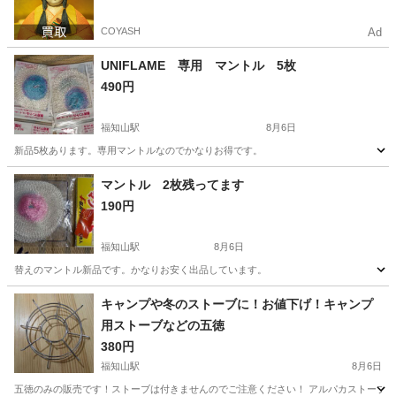
COYASH
Ad
UNIFLAME 専用 マントル 5枚
490円
福知山駅
8月6日
新品5枚あります。専用マントルなのでかなりお得です。
京都
福知山市
福知山駅
その他
マントル
マントル 2枚残ってます
190円
福知山駅
8月6日
替えのマントル新品です。かなりお安く出品しています。
京都
福知山市
福知山駅
その他
マントル
キャンプや冬のストーブに！お値下げ！キャンプ
用ストーブなどの五徳
380円
福知山駅
8月6日
五徳のみの販売です！ストーブは付きませんのでご注意ください！ アルパカストーブで使