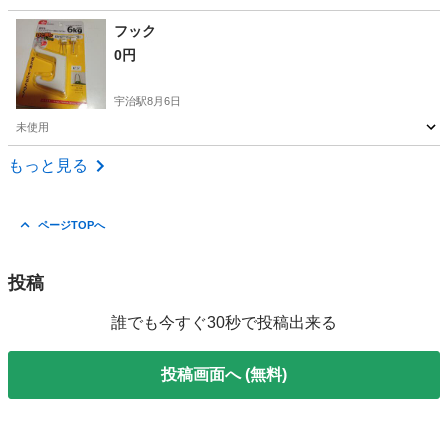
京都
福知山市
福知山駅
その他
五徳
フック
0円
宇治駅
8月6日
未使用
京都
宇治市
宇治駅
その他
もっと見る
ページTOPへ
投稿
誰でも今すぐ30秒で投稿出来る
投稿画面へ (無料)