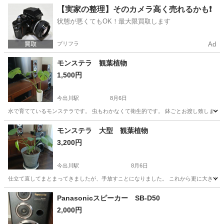
京都
宇治市
その他
うちわ
【実家の整理】そのカメラ高く売れるかも❗️
状態が悪くてもOK！最大限買取します
プリフラ
Ad
モンステラ 観葉植物
1,500円
今出川駅
8月6日
水で育てているモンステラです。 虫もわかなくて衛生的です。 鉢ごとお渡し致します
京都
京都市
今出川駅
その他
モンステラ
モンステラ 大型 観葉植物
3,200円
今出川駅
8月6日
仕立て直してまとまってきましたが、手放すことになりました。 これから更に大きく元気
京都
京都市
今出川駅
その他
Panasonicスピーカー SB-D50
2,000円