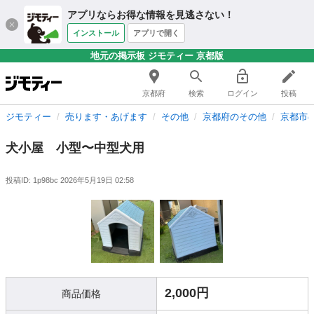
アプリならお得な情報を見逃さない！
インストール
アプリで開く
地元の掲示板 ジモティー 京都版
京都府
検索
ログイン
投稿
ジモティー
売ります・あげます
その他
京都府のその他
京都市
犬小屋 小型〜中型犬用
投稿ID: 1p98bc
2026年5月19日 02:58
2,000円
商品価格