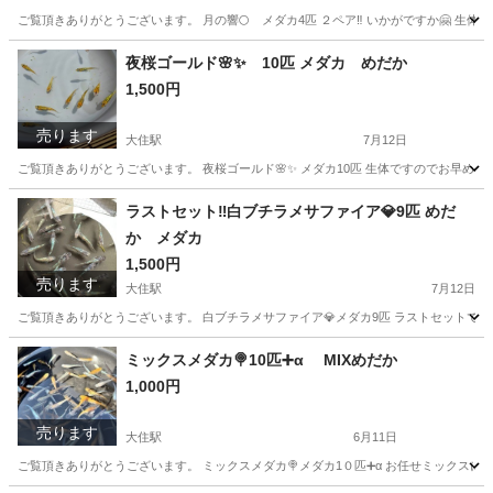
ご覧頂きありがとうございます。 月の響🌕 メダカ4匹 ２ペア‼️ いかがですか🤗 生
京都
京田辺市
大住駅
その他
メダカ
夜桜ゴールド🌸✨ 10匹 メダカ めだか
1,500円
売ります
大住駅
7月12日
ご覧頂きありがとうございます。 夜桜ゴールド🌸✨ メダカ10匹 生体ですのでお早めの
京都
京田辺市
大住駅
その他
夜桜
ラストセット‼️白ブチラメサファイア💎9匹 めだ
か メダカ
1,500円
売ります
大住駅
7月12日
ご覧頂きありがとうございます。 白ブチラメサファイア💎メダカ9匹 ラストセットです‼
京都
京田辺市
大住駅
その他
めだか
ミックスメダカ🍭10匹➕α MIXめだか
1,000円
売ります
大住駅
6月11日
ご覧頂きありがとうございます。 ミックスメダカ🍭メダカ1０匹➕α お任せミックスになり