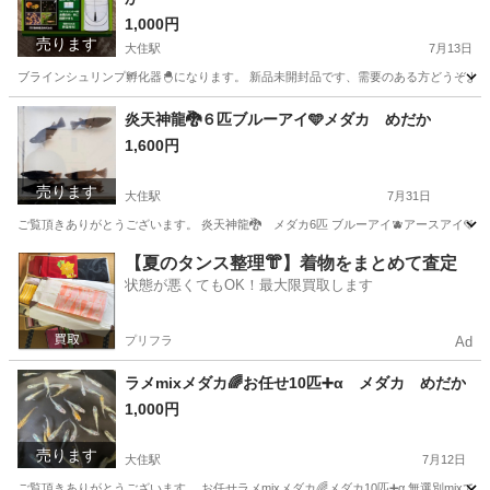
1,000円
売ります
大住駅
7月13日
ブラインシュリンプ孵化器🐣になります。 新品未開封品です、需要のある方どうぞよろ
京都
京田辺市
大住駅
その他
ブラインシュリンプ
炎天神龍🐉６匹ブルーアイ🩵メダカ めだか
1,600円
売ります
大住駅
7月31日
ご覧頂きありがとうございます。 炎天神龍🐉 メダカ6匹 ブルーアイ🫐アースアイ🩵
京都
京田辺市
大住駅
その他
メダカ
【夏のタンス整理👘】着物をまとめて査定
状態が悪くてもOK！最大限買取します
プリフラ
Ad
ラメmixメダカ🌈お任せ10匹➕α メダカ めだか
1,000円
売ります
大住駅
7月12日
ご覧頂きありがとうございます。 お任せラメmixメダカ🌈メダカ10匹➕α 無選別mixで