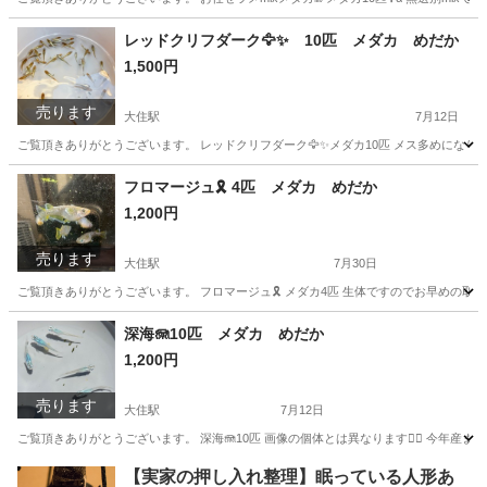
京都
京田辺市
大住駅
その他
メダカ
レッドクリフダーク🦅✨ 10匹 メダカ めだか
1,500円
売ります
大住駅
7月12日
ご覧頂きありがとうございます。 レッドクリフダーク🦅✨メダカ10匹 メス多めになりま
京都
京田辺市
大住駅
その他
レッドクリフ
フロマージュ🎗️ 4匹 メダカ めだか
1,200円
売ります
大住駅
7月30日
ご覧頂きありがとうございます。 フロマージュ🎗️ メダカ4匹 生体ですのでお早めの取り
京都
京田辺市
大住駅
その他
深海🪼10匹 メダカ めだか
1,200円
売ります
大住駅
7月12日
ご覧頂きありがとうございます。 深海🪼10匹 画像の個体とは異なります🙇‍♂️ 今年
京都
京田辺市
大住駅
その他
深海
【実家の押し入れ整理】眠っている人形あ