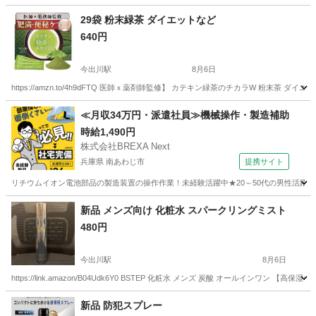
29袋 粉末緑茶 ダイエットなど
640円
今出川駅
8月6日
https://amzn.to/4h9dFTQ 医師ｘ薬剤師監修】 カテキン緑茶のチカラW 粉末茶 ダ
京都
京都市
今出川駅
その他
≪月収34万円・派遣社員≫機械操作・製造補助
時給1,490円
株式会社BREXA Next
兵庫県 南あわじ市
提携サイト
リチウムイオン電池部品の製造装置の操作作業！未経験活躍中★20～50代の男性活躍中
兵庫
南あわじ市
その他
新品 メンズ向け 化粧水 スパークリングミスト
480円
今出川駅
8月6日
https://link.amazon/B04Udk6Y0 BSTEP 化粧水 メンズ 炭酸 オールインワ
京都
京都市
今出川駅
その他
新品 防犯スプレー