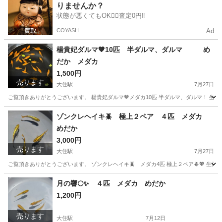
りませんか？
状態が悪くてもOK🙆‍♀️査定0円‼️
COYASH
Ad
楊貴妃ダルマ🧡10匹 半ダルマ、ダルマ め
だか メダカ
1,500円
売ります
大住駅
7月27日
ご覧頂きありがとうございます。 楊貴妃ダルマ🧡メダカ10匹 半ダルマ、ダルマ！ 生体
京都
京田辺市
大住駅
その他
ダルマ
ゾンクレヘイキ🪲 極上２ペア ４匹 メダカ
めだか
3,000円
売ります
大住駅
7月27日
ご覧頂きありがとうございます。 ゾンクレヘイキ🪲 メダカ4匹 極上２ペア🪲💖 生
京都
京田辺市
大住駅
その他
メダカ
月の響🌕✨ ４匹 メダカ めだか
1,200円
売ります
大住駅
7月12日