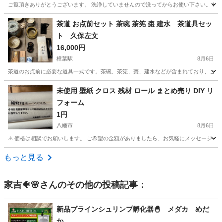
ご覧頂きありがとうございます。 洗浄していませんので洗ってからお使い下さい。 植木
京都
京都市
西大路駅
その他
茶道 お点前セット 茶碗 茶筅 棗 建水 茶道具セッ
ト 久保左文
16,000円
樟葉駅
8月6日
茶道のお点前に必要な道具一式です。茶碗、茶筅、棗、建水などが含まれており、これからお稽古を
京都
八幡市
樟葉駅
その他
未使用 壁紙 クロス 残材 ロール まとめ売り DIY リ
フォーム
1円
八幡市
8月6日
⚠️ 価格は相談でお願いします。 ご希望の金額がありましたら、お気軽にメッセージくだ
京都
八幡市
その他
もっと見る
家吉🐠🌸
さんのその他の投稿記事：
新品ブラインシュリンプ孵化器🐣 メダカ めだ
か