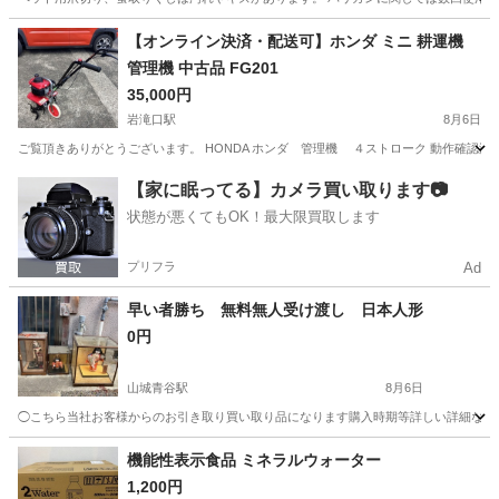
京都
長岡京市
西山天王山駅
その他
【オンライン決済・配送可】ホンダ ミニ 耕運機
管理機 中古品 FG201
35,000円
岩滝口駅
8月6日
ご覧頂きありがとうございます。 HONDA ホンダ 管理機 ４ストローク 動作確認済
京都
与謝郡
岩滝口駅
その他
【家に眠ってる】カメラ買い取ります📷
状態が悪くてもOK！最大限買取します
プリフラ
Ad
早い者勝ち 無料無人受け渡し 日本人形
0円
山城青谷駅
8月6日
◯こちら当社お客様からのお引き取り買い取り品になります購入時期等詳しい詳細などは
京都
城陽市
山城青谷駅
その他
日本人形
機能性表示食品 ミネラルウォーター
1,200円