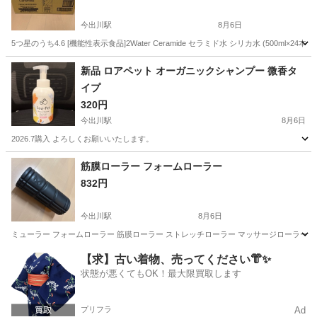
今出川駅
8月6日
5つ星のうち4.6 [機能性表示食品]2Water Ceramide セラミド水 シリカ水 (500ml×2
京都
京都市
今出川駅
その他
ミネラルウォーター
新品 ロアペット オーガニックシャンプー 微香タ
イプ
320円
今出川駅
8月6日
2026.7購入 よろしくお願いいたします。
京都
京都市
今出川駅
その他
筋膜ローラー フォームローラー
832円
今出川駅
8月6日
ミューラー フォームローラー 筋膜ローラー ストレッチローラー マッサージローラー/日
京都
京都市
今出川駅
その他
筋膜
【求】古い着物、売ってください👘✨
状態が悪くてもOK！最大限買取します
プリフラ
Ad