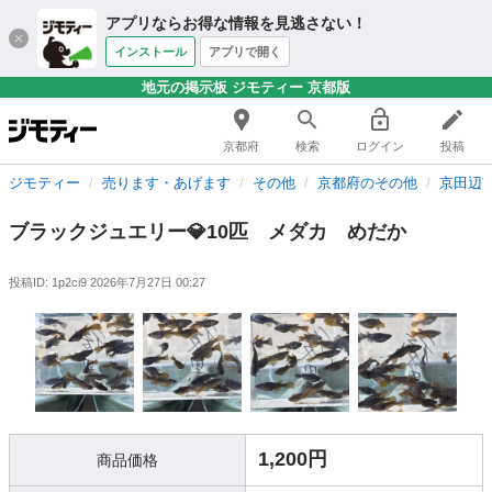
アプリならお得な情報を見逃さない！
インストール
アプリで開く
地元の掲示板 ジモティー 京都版
京都府
検索
ログイン
投稿
ジモティー
売ります・あげます
その他
京都府のその他
京田辺
ブラックジュエリー💎10匹 メダカ めだか
投稿ID: 1p2ci9
2026年7月27日 00:27
1,200円
商品価格