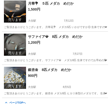
京都
京田辺市
大住駅
その他
めだか
月華💐 ５匹 メダカ めだか
1,500円
売ります
大住駅
7月12日
ご覧頂きありがとうございます。 月華花💐 メダカ5匹 いかがですか😊 生体ですので
京都
京田辺市
大住駅
その他
月華
サファイア💎 8匹 メダカ めだか
1,200円
売ります
大住駅
7月27日
ご覧頂きありがとうございます。 サファイア💎 メダカ8匹 生体ですのでお早めの取り引
京都
京田辺市
大住駅
その他
サファイア
銀杏🌼 8匹メダカ めだか
900円
売ります
大住駅
8月5日
ご覧頂きありがとうございます。 銀杏🌼 メダカ8匹 ヒカリ体型のメダカです。 生体で
京都
京田辺市
大住駅
その他
銀杏
ページTOPへ