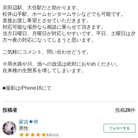
京田辺駅、大住駅だと助かります。

松井山手駅、ホームセンタームサシなどでも可能です。

直接お渡し希望とさせていただきます。

対応可能な場所なら相談に乗らせて頂きます。

当方日曜日、月曜日が対応しやすいです。平日、土曜日は夕
方〜夜の対応になってしまうと思います。

ご気軽にコメント、問い合わせどうぞ。

※用水路や川、池への放流は絶対におやめください。

在来種の生態系を壊してしまいます。

■撮影はiPhone16にて
投稿者
投稿
26
件
家吉🐠🌸
男性
フォローする
5.0
(
416
)