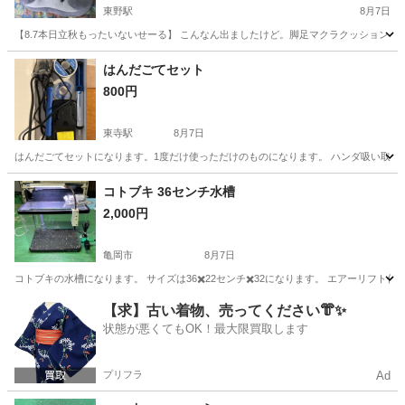
東野駅
8月7日
【8.7本日立秋もったいないせーる】 こんなん出ましたけど。脚足マクラクッション 
京都
京都市
東野駅
その他
はんだごてセット
800円
東寺駅
8月7日
はんだごてセットになります。1度だけ使っただけのものになります。 ハンダ吸い取
京都
京都市
東寺駅
その他
コトブキ 36センチ水槽
2,000円
亀岡市
8月7日
コトブキの水槽になります。 サイズは36✖️22センチ✖️32になります。 エアーリフト
京都
亀岡市
その他
水槽
【求】古い着物、売ってください👘✨
状態が悪くてもOK！最大限買取します
プリフラ
Ad