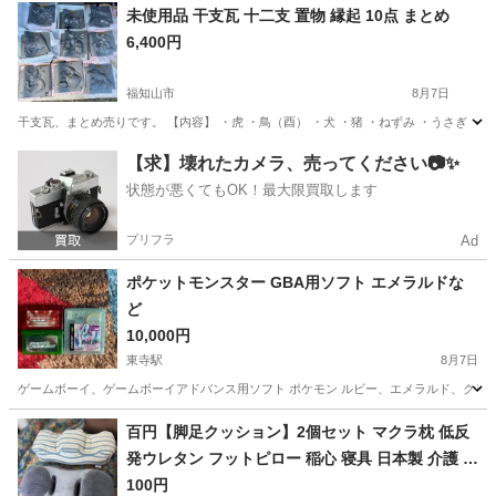
京都
京都市
東野駅
その他
食器棚
未使用品 干支瓦 十二支 置物 縁起 10点 まとめ
6,400円
福知山市
8月7日
干支瓦、まとめ売りです。 【内容】 ・虎 ・鳥（酉） ・犬 ・猪 ・ねずみ ・うさぎ ・
京都
福知山市
その他
【求】壊れたカメラ、売ってください📷✨
状態が悪くてもOK！最大限買取します
プリフラ
Ad
ポケットモンスター GBA用ソフト エメラルドな
ど
10,000円
東寺駅
8月7日
ゲームボーイ、ゲームボーイアドバンス用ソフト ポケモン ルビー、エメラルド、クリスタ
京都
京都市
東寺駅
その他
ポケットモンスター ルビー
百円【脚足クッション】2個セット マクラ枕 低反
発ウレタン フットピロー 稲心 寝具 日本製 介護 整
体など
100円