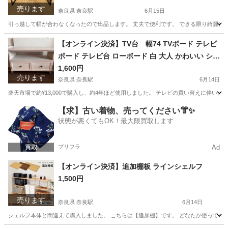
売ります
奈良県 奈良駅
6月15日
引っ越して幅が合わなくなったので出品します。 丈夫で便利です。 できる限り綺麗にして、
奈良
奈良市
奈良駅
収納家具
【オンライン決済】TV台 幅74 TVボード テレビ
ボード テレビ台 ローボード 白 大人 かわいい シャ
ビー 姫系 Shally SHABBY WOOD FURNITURE
1,600円
売ります
奈良県 奈良駅
6月14日
楽天市場で約¥13,000で購入し、約4年ほど使用しました。 テレビの買い替えに伴い
奈良
奈良市
奈良駅
収納家具
FURNITURE
【求】古い着物、売ってください👘✨
状態が悪くてもOK！最大限買取します
プリフラ
Ad
【オンライン決済】追加棚板 ラインシェルフ
1,500円
売ります
奈良県 奈良駅
6月14日
シェルフ本体と間違えて購入しました。 こちらは【追加棚】です。 どなたか使っていただ