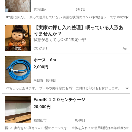
東向日駅
8月7日
DIY用に購入し、余って使用していない 綺麗な状態のコンパネ3枚セットです 8/8の
京都
向日市
東向日駅
その他
コンパネ
【実家の押し入れ整理】眠っている人形あ
りませんか？
状態が悪くてもOK🙆‍♀️査定0円‼️
COYASH
Ad
ホース 6m
2,000円
向日市
8月6日
6mちょっとあります。 プールや庭掃除にも 蛇口に付ける部分もお付けします。
京都
向日市
その他
ホース
FandK １２０センチケージ
20,000円
福知山市
8月6日
幅120.奥行き45.高さ60の中型のケージです。 生体を入れての使用期間は半年程度