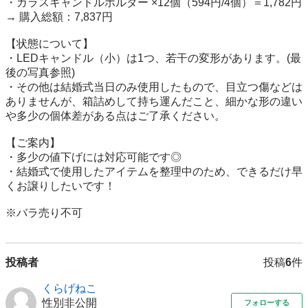
・ガラスキャンドルホルダー ×12個（594円/4個）＝1,782円

→ 購入総額：7,837円

【状態について】

・LEDキャンドル（小）は1つ、若干の変形があります。(最
後の写真参照)

・その他は結婚式当日のみ使用したもので、目立つ傷などは
ありませんが、箱詰めして持ち運んだこと、細かな形の違い
や多少の個体差がある点はご了承ください。

【ご案内】

・多少の値下げには対応可能です◎

・結婚式で使用したアイテムを整理中のため、できるだけ早
くお譲りしたいです！

※バラ売り不可
投稿者
投稿
6
件
くらげねこ
性別非公開
フォローする