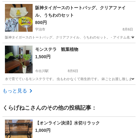
京都
福知山市
その他
阪神タイガースのトートバッグ、クリアファイ
ル、うちわのセット
800円
宇治市
8月6日
阪神タイガースのトートバッグ、クリアファイル、うちわのセット。 - アイテム名: TIGERS トートバッグ
京都
宇治市
その他
うちわ
モンステラ 観葉植物
1,500円
今出川駅
8月6日
水で育てているモンステラです。 虫もわかなくて衛生的です。 鉢ごとお渡し致します
京都
京都市
今出川駅
その他
モンステラ
もっと見る
くらげねこ
さんのその他の投稿記事：
【オンライン決済】水切りラック
1,000円