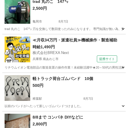
trad 丸のこ 147㍉
2,500円
亀岡市
8月7日
trad 丸のこ 147㍉ 刃を交換して数回使ったのみになります。 専門知識が無い為
京都
亀岡市
その他
≪月収34万円・派遣社員≫機械操作・製造補助
時給1,490円
株式会社BREXA Next
兵庫県 南あわじ市
提携サイト
リチウムイオン電池部品の製造装置の操作作業！未経験活躍中★20～50代の男性活躍中
兵庫
南あわじ市
その他
軽トラック荷台ゴムバンド 10個
500円
樟葉駅
8月7日
以前のバンドがへたって新しいゴムバンドつけました。
京都
八幡市
樟葉駅
その他
荷台
8/8まで コンパネ DIYなどに
2,800円