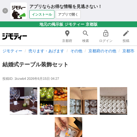
アプリならお得な情報を見逃さない！
インストール
アプリで開く
地元の掲示板 ジモティー 京都版
京都府
検索
ログイン
投稿
ジモティー
売ります・あげます
その他
京都府のその他
京都市
結婚式テーブル装飾セット
投稿ID: 1kzwb4
2026年6月15日 04:27