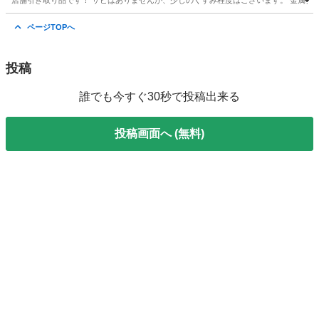
店舗引き取り品です！ サビはありませんが、少しのくすみ程度はございます。 金属クリーナーで綺
京都
京都市
御陵駅
調理器具
ステンレス
ページTOPへ
投稿
誰でも今すぐ30秒で投稿出来る
投稿画面へ (無料)