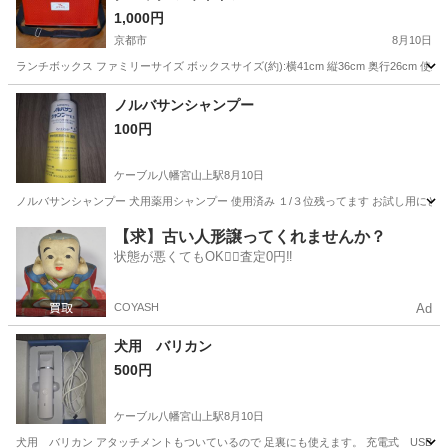
1,000円
京都市
8月10日
ランチボックス ファミリーサイズ ボックスサイズ(約):横41cm 縦36cm 奥行26c
京都
京都市
その他
ファミリー
ノルバサンシャンプー
100円
ケーブル八幡宮山上駅
8月10日
ノルバサンシャンプー 犬用薬用シャンプー 使用済み １/３位残ってます お試し用にど
京都
八幡市
ケーブル八幡宮山上駅
その他
使用済み
【求】古い人形譲ってくれませんか？
状態が悪くてもOK🙆‍♀️査定0円‼️
COYASH
Ad
犬用 バリカン
500円
ケーブル八幡宮山上駅
8月10日
犬用 バリカン アタッチメントもついているので 足裏にも使えます。 充電式 USB