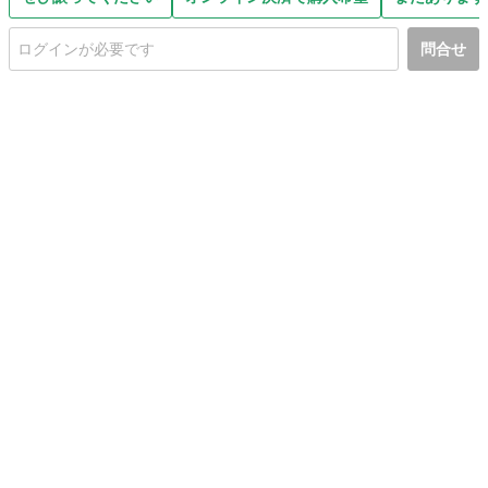
問合せ
初めての方へ
利用規約
プライバシーポリシー
プライバシー・ステートメント
健全化に資する運用方針
お問い合わせ
運営会社
サイトマップ
ご利用ガイド
フリーワードで探す
PC版で表示
都道府県選択
特定商取引法の表示
利用者情報の外部送信について
© 2011-
2026
Jmty, Inc.