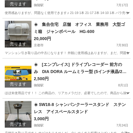
売ります
御陵駅
7月17日
使用感ありますが、問題なく使用できます♫ 21-19 1本 21-17 2本 14-10 1本 バラ
京都
京都市
御陵駅
その他
スーパーツール
☀️ 集合住宅 店舗 オフィス 業務用 大型ゴ
ミ箱 ジャンボペール HG-600
20,000円
売ります
京都市
7月30日
マンション引き取り品の中古になります！ 外観に使用感はありますが、まだ、問題なく使
京都
京都市
その他
☀️ [エンプレイス] ドライブレコーダー 前方の
み DIA DORA ルームミラー型 (5インチ液晶/200
万画素/Gセンサー搭載) 8GB microSDカード付属
2,500円
売ります
NDR-RC177M
御陵駅
8月1日
ほぼ未使用品です！！ この商品の、リアカメラだけ、必要でしたので、商品から抜いてま
京都
京都市
御陵駅
セーフティ、チャイルドシート
8GB
☀️ SW18-8 シャンパンクーラースタンド ステン
レス アイスペールスタンド
3,000円
売ります
御陵駅
7月24日