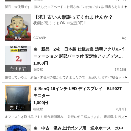
新品 未使用です。 購入したエアベッドに付属されていた物です♪ 説明書もありますが、
京都
京都市
御陵駅
その他
【求】古い人形譲ってくれませんか？
状態が悪くてもOK🙆‍♀️査定0円‼️
COYASH
Ad
☀️ 新品 2枚 日本製 仕様改良 透明アクリルパ
ーテーション 脚部パーツ付 安定性アップ デスク
用スクリーン 衝立
1,000円
売ります
御陵駅
7月22日
整理していると、新品・未使用の物が出てきましたので、お譲りします♪ 2枚セットです！ サイズは 6
京都
京都市
御陵駅
その他
衝立
☀️ BenQ 19インチ LED ディスプレイ BL902T
モニター
1,000円
売ります
御陵駅
8月7日
オフィス引き取り品です！ 動作確認済み！ 外観に使用感あります。 喫煙環境でした！ 画面部分に
京都
京都市
御陵駅
パソコン
BenQ
☀️ 中古 汲み上げポンプ用 送水ホース 水中