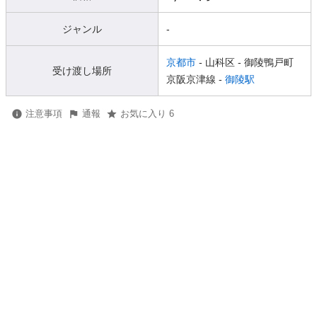
ジャンル
-
京都市
- 山科区
- 御陵鴨戸町
受け渡し場所
京阪京津線 -
御陵駅
注意事項
通報
お気に入り 6