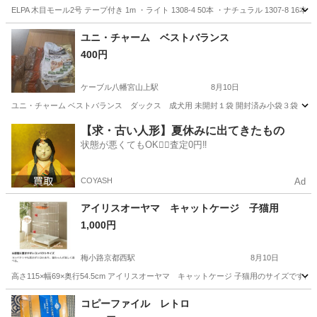
ELPA 木目モール2号 テープ付き 1m ・ライト 1308-4 50本 ・ナチュラル 1307-8 
京都
北山駅
その他
テープ
ユニ・チャーム ベストバランス
400円
ケーブル八幡宮山上駅
8月10日
ユニ・チャーム ベストバランス ダックス 成犬用 未開封１袋 開封済み小袋３袋
京都
八幡市
ケーブル八幡宮山上駅
その他
ミンチ
【求・古い人形】夏休みに出てきたもの
状態が悪くてもOK🙆‍♀️査定0円‼️
COYASH
Ad
アイリスオーヤマ キャットケージ 子猫用
1,000円
梅小路京都西駅
8月10日
高さ115×幅69×奥行54.5cm アイリスオーヤマ キャットケージ 子猫用のサイズで
京都
京都市
梅小路京都西駅
その他
コピーファイル レトロ