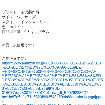
ブランド	谷沢製作所

サイズ	ワンサイズ

スタイル	インダストリアル

色	ホワイト

商品の重量	0.3 キログラム

新品　未使用です！

https://www.amazon.co.jp/%E8%B0%B7%E6%B2%A2%E8
%A3%BD%E4%BD%9C%E6%89%80-0169EZ-
%E3%82%BF%E3%83%8B%E3%82%B6%E3%83%AF-
%EF%BC%A1%EF%BC%A2%EF%BC%B3%E8%A3%BD
%E5%89%8D%E3%81%B2%E3%81%95%E3%81%97%E5
%9E%8B%E3%83%98%E3%83%AB%E3%83%A1%E3%8
3%83%E3%83%88-%E7%99%BD-
0169EZ/dp/B00762880O/ref=asc_df_B00762880O?
mcid=87d5afcc71d5320f89f3548e50ab68aa&th=1&tag=jpgo
-