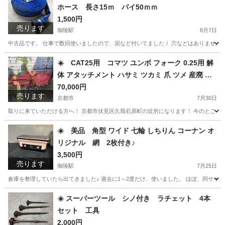
ホース 長さ15ｍ パイ50ｍｍ
1,500円
売ります
御陵駅
8月7日
中古品です。 仕事で数回使いましたので、泥など付いてました！ 穴などはありませんので、
京都
京都市
御陵駅
その他
ポンプ
☀️ CAT25用 コマツ ユンボ フォーク 0.25用 解
体 アタッチメント ハサミ ツカミ 爪 ツメ 産廃 重
機 建機
70,000円
売ります
京都市
7月30日
取りに来ていただける方へ！ 京都市伏見区久我石原町の近所になります！ 今のところ、値下
京都
京都市
その他
☀️ 美品 角型 ワイド 七輪 しちりん コーナン オ
リジナル 網 2枚付き♪
3,500円
売ります
御陵駅
7月25日
倉庫を整理していたら出てきました♪ 過去に1～2度だけ、使いました。 ほぼ、同サイズの新
京都
京都市
御陵駅
調理器具
☀️ スーパーツール シノ付き ラチェット 4本
セット 工具
2,000円