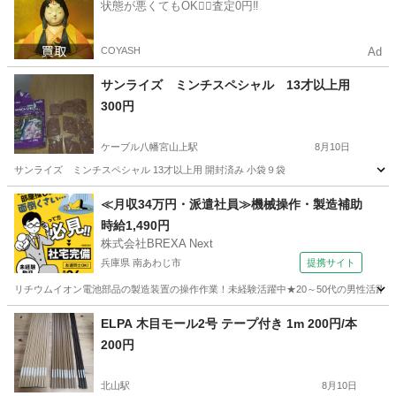
状態が悪くてもOK🙆‍♀️査定0円‼️
COYASH
Ad
サンライズ ミンチスペシャル 13才以上用
300円
ケーブル八幡宮山上駅
8月10日
サンライズ ミンチスペシャル 13才以上用 開封済み 小袋９袋
京都
八幡市
ケーブル八幡宮山上駅
その他
ミンチ
≪月収34万円・派遣社員≫機械操作・製造補助
時給1,490円
株式会社BREXA Next
兵庫県 南あわじ市
提携サイト
リチウムイオン電池部品の製造装置の操作作業！未経験活躍中★20～50代の男性活躍中
兵庫
南あわじ市
その他
ELPA 木目モール2号 テープ付き 1m 200円/本
200円
北山駅
8月10日