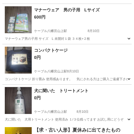
京都
八幡市
ケーブル八幡宮山上駅
その他
マナーウェア 男の子用 Lサイズ
600円
ケーブル八幡宮山上駅
8月10日
マナーウェア男の子用 サイズ L 未開封１袋 ３４枚+２枚
京都
八幡市
ケーブル八幡宮山上駅
その他
男の子
コンパクトケージ
0円
ケーブル八幡宮山上駅
8月10日
コンパクトケージ 折り畳み 使用感あります。 気にされる方はご購入ご遠慮下さい
京都
八幡市
ケーブル八幡宮山上駅
その他
犬に聞いた トリートメント
0円
ケーブル八幡宮山上駅
8月10日
犬に聞いた 犬用トリートメント 使用済み １/３位残ってます お試し用にどうぞ
京都
八幡市
ケーブル八幡宮山上駅
その他
【求・古い人形】夏休みに出てきたもの