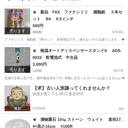
☀️ 新品 FAX ファクシミリ 感熱紙 ３本セ
ット B4 0.5インチ
500円
売ります
御陵駅
5月19日
ファクシミリ 感熱紙 3本セット 未使用品です。 使わないのでお譲りします。 サイズ…B
京都
京都市
御陵駅
生活雑貨
感熱紙
☀️ 検温オートディスペンサースタンドS ADS-
0032 乾電池式 中古品
3,000円
売ります
山科駅
8月7日
店舗引き取り品です。 動作確認済みです♪ 外観に目立ったダメージはありませんが、噴
京都
京都市
山科駅
その他
商品
【求】古い人形譲ってくれませんか？
状態が悪くてもOK🙆‍♀️査定0円‼️
COYASH
Ad
☀️ 漬物重石 10㎏ ストーン ウェイト 直径27.
4×高さ10cm #100R