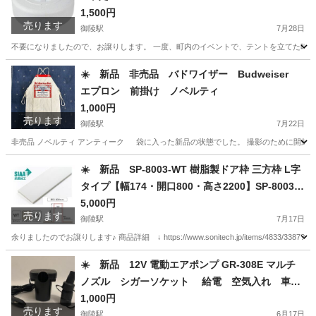
1,500円
売ります
御陵駅
7月28日
不要になりましたので、お譲りします。 一度、町内のイベントで、テントを立てた時に、重石とし
京都
京都市
御陵駅
その他
重石
☀️ 新品 非売品 バドワイザー Budweiser
エプロン 前掛け ノベルティ
1,000円
売ります
御陵駅
7月22日
非売品 ノベルティ アンティーク 袋に入った新品の状態でした。 撮影のために開封しました！
京都
京都市
御陵駅
その他
ノベルティ
☀️ 新品 SP-8003-WT 樹脂製ドア枠 三方枠 L字
タイプ【幅174・開口800・高さ2200】SP-8003-
WT ホワイト 城東テクノ (幅)174・(開口)800・(高
5,000円
売ります
さ)2200【WT
御陵駅
7月17日
余りましたのでお譲りします♪ 商品詳細 ↓ https://www.sonitech.jp/items/4833/3387?srsltid
京都
京都市
御陵駅
その他
ドア
☀️ 新品 12V 電動エアポンプ GR-308E マルチ
ノズル シガーソケット 給電 空気入れ 車
カー用品
1,000円
売ります
御陵駅
6月17日