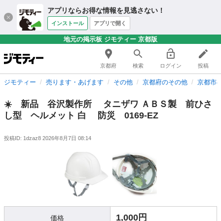
アプリならお得な情報を見逃さない！
インストール
アプリで開く
地元の掲示板 ジモティー 京都版
京都府
検索
ログイン
投稿
ジモティー
売ります・あげます
その他
京都府のその他
京都市
☀️ 新品 谷沢製作所 タニザワ ＡＢＳ製 前ひさ
し型 ヘルメット 白 防災 0169-EZ
投稿ID: 1dzaz8
2026年8月7日 08:14
1,000円
価格