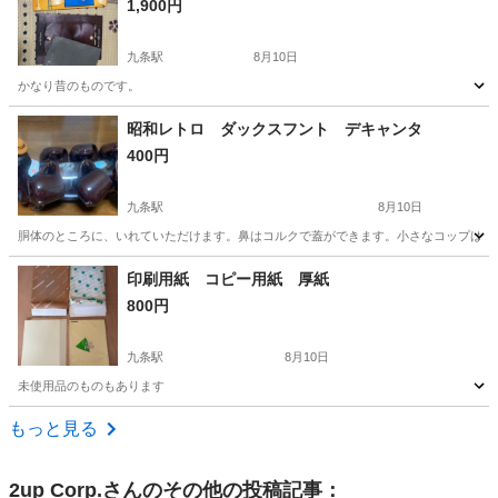
1,900円
九条駅
8月10日
かなり昔のものです。
京都
京都市
九条駅
その他
昭和レトロ ダックスフント デキャンタ
400円
九条駅
8月10日
胴体のところに、いれていただけます。鼻はコルクで蓋ができます。小さなコップは6つ
京都
京都市
九条駅
その他
コルク
印刷用紙 コピー用紙 厚紙
800円
九条駅
8月10日
未使用品のものもあります
京都
京都市
九条駅
その他
用紙
もっと見る
2up Corp.
さんのその他の投稿記事：