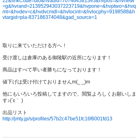
22&linkCode=df0&hvadid=707464381345&hvpos=&hvnetw
=g&hvrand=213952943037223719&hvpone=&hvptwo=&hvq
mt=&hvdev=c&hvdvcmdl=&hvlocint=&hvlocphy=9198588&h
vtargid=pla-837186374048&gad_source=1
取りに来ていただける方へ！     

受け渡しは倉庫のある御陵駅の近所になります！  

商品はすべて早い者勝ちになっております！   

値下げは受け付けておりませんm(_ _)m       

他にもいろいろ投稿してますので、閲覧よろしくお願いしま
す♪(´ε｀ )     

出品リスト 
http://jmty.jp/s/profiles/57b2c47be51fc16f6001fd13