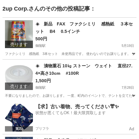
2up Corp.
さんのその他の投稿記事：
☀️ 新品 FAX ファクシミリ 感熱紙 ３本セ
ット B4 0.5インチ
500円
売ります
御陵駅
5月19日
ファクシミリ 感熱紙 3本セット 未使用品です。 使わないのでお譲りします。 サイズ…B
京都
京都市
御陵駅
生活雑貨
感熱紙
☀️ 漬物重石 10㎏ ストーン ウェイト 直径27.
4×高さ10cm #100R
1,500円
売ります
御陵駅
7月28日
不要になりましたので、お譲りします。 一度、町内のイベントで、テントを立てた時に、重石とし
京都
京都市
御陵駅
その他
重石
【求】古い着物、売ってください👘✨
状態が悪くてもOK！最大限買取します
プリフラ
Ad