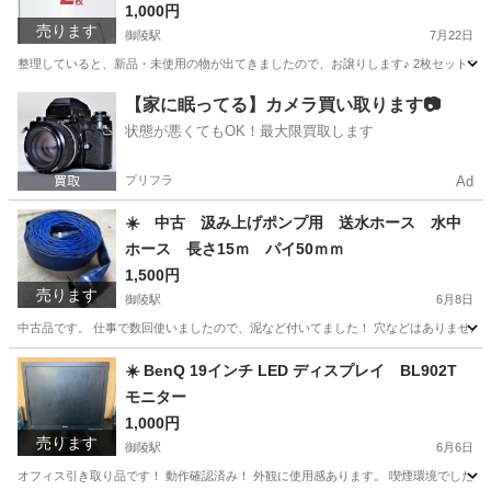
用スクリーン 衝立
1,000円
売ります
御陵駅
7月22日
整理していると、新品・未使用の物が出てきましたので、お譲りします♪ 2枚セットです！ サイズは 6
京都
京都市
御陵駅
その他
衝立
【家に眠ってる】カメラ買い取ります📷
状態が悪くてもOK！最大限買取します
プリフラ
Ad
☀️ 中古 汲み上げポンプ用 送水ホース 水中
ホース 長さ15ｍ パイ50ｍｍ
1,500円
売ります
御陵駅
6月8日
中古品です。 仕事で数回使いましたので、泥など付いてました！ 穴などはありませんので、
京都
京都市
御陵駅
その他
ポンプ
☀️ BenQ 19インチ LED ディスプレイ BL902T
モニター
1,000円
売ります
御陵駅
6月6日
オフィス引き取り品です！ 動作確認済み！ 外観に使用感あります。 喫煙環境でした！ 画面部分に