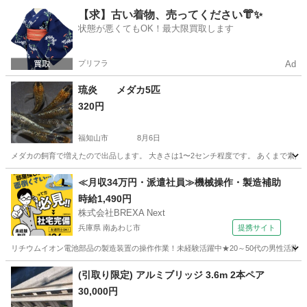
京都
福知山市
その他
メダカ
【求】古い着物、売ってください👘✨
状態が悪くてもOK！最大限買取します
プリフラ
Ad
琉炎 メダカ5匹
320円
福知山市
8月6日
メダカの飼育で増えたので出品します。 大きさは1〜2センチ程度です。 あくまで素
京都
福知山市
その他
メダカ
≪月収34万円・派遣社員≫機械操作・製造補助
時給1,490円
株式会社BREXA Next
兵庫県 南あわじ市
提携サイト
リチウムイオン電池部品の製造装置の操作作業！未経験活躍中★20～50代の男性活躍中
兵庫
南あわじ市
その他
(引取り限定) アルミブリッジ 3.6m 2本ペア
30,000円