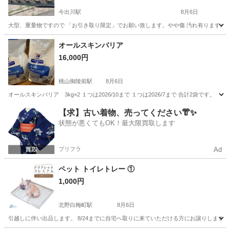
今出川駅
8月6日
大型、重量物ですので 「お引き取り限定」でお願い致します。やや傷 汚れ有ります
京都
京都市
今出川駅
その他
ブリッジ
オールスキンバリア
16,000円
桃山御陵前駅
8月6日
オールスキンバリア 3kg×2 １つは2026/10まで １つは2026/7まで 合計2袋です。
京都
京都市
桃山御陵前駅
その他
【求】古い着物、売ってください👘✨
状態が悪くてもOK！最大限買取します
プリフラ
Ad
ペット トイレトレー ①
1,000円
北野白梅町駅
8月6日
引越しに伴い出品します。 8/24までに自宅へ取りに来ていただける方にお譲りします。