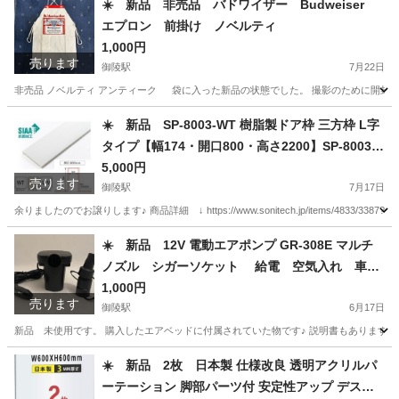
☀️ 新品 非売品 バドワイザー Budweiser
エプロン 前掛け ノベルティ
1,000円
売ります
御陵駅
7月22日
非売品 ノベルティ アンティーク 袋に入った新品の状態でした。 撮影のために開封しました！
京都
京都市
御陵駅
その他
ノベルティ
☀️ 新品 SP-8003-WT 樹脂製ドア枠 三方枠 L字
タイプ【幅174・開口800・高さ2200】SP-8003-
WT ホワイト 城東テクノ (幅)174・(開口)800・(高
5,000円
売ります
さ)2200【WT
御陵駅
7月17日
余りましたのでお譲りします♪ 商品詳細 ↓ https://www.sonitech.jp/items/4833/3387?srsltid
京都
京都市
御陵駅
その他
ドア
☀️ 新品 12V 電動エアポンプ GR-308E マルチ
ノズル シガーソケット 給電 空気入れ 車
カー用品
1,000円
売ります
御陵駅
6月17日
新品 未使用です。 購入したエアベッドに付属されていた物です♪ 説明書もありますが、
京都
京都市
御陵駅
その他
☀️ 新品 2枚 日本製 仕様改良 透明アクリルパ
ーテーション 脚部パーツ付 安定性アップ デスク