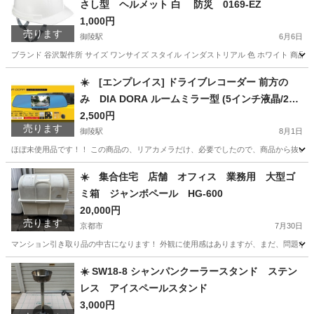
さし型 ヘルメット 白 防災 0169-EZ
1,000円
売ります
御陵駅
6月6日
ブランド 谷沢製作所 サイズ ワンサイズ スタイル インダストリアル 色 ホワイト 商品の重量 0.3
京都
京都市
御陵駅
その他
ヘルメット
☀️ [エンプレイス] ドライブレコーダー 前方の
み DIA DORA ルームミラー型 (5インチ液晶/200
万画素/Gセンサー搭載) 8GB microSDカード付属
2,500円
売ります
NDR-RC177M
御陵駅
8月1日
ほぼ未使用品です！！ この商品の、リアカメラだけ、必要でしたので、商品から抜いてま
京都
京都市
御陵駅
セーフティ、チャイルドシート
8GB
☀️ 集合住宅 店舗 オフィス 業務用 大型ゴ
ミ箱 ジャンボペール HG-600
20,000円
売ります
京都市
7月30日
マンション引き取り品の中古になります！ 外観に使用感はありますが、まだ、問題なく使
京都
京都市
その他
☀️ SW18-8 シャンパンクーラースタンド ステン
レス アイスペールスタンド
3,000円