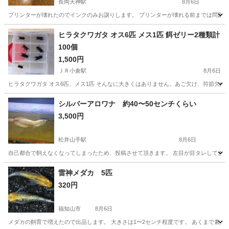
長岡天神駅
8月6日
プリンターが壊れたのでインクのみお譲りします。 プリンターが壊れる前までは問題な
京都
長岡京市
長岡天神駅
その他
ヒラタクワガタ オス6匹 メス1匹 餌ゼリー2種類計
100個
1,500円
ＪＲ小倉駅
8月6日
ヒラタクワガタ オス6匹、メス1匹 そんなに大きくはありません。あご欠け、符節欠けの個体も
京都
宇治市
ＪＲ小倉駅
その他
ヒラタクワガタ
シルバーアロワナ 約40〜50センチくらい
3,500円
松井山手駅
8月6日
自己都合で飼えなくなってしまったため、投稿させて頂きます。 左目が目タレしてきていま
京都
八幡市
松井山手駅
その他
雷神メダカ 5匹
320円
福知山市
8月6日
メダカの飼育で増えたので出品します。 大きさは1〜2センチ程度です。 あくまで素