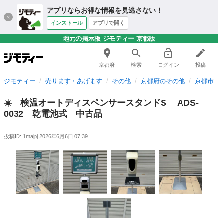
アプリならお得な情報を見逃さない！
インストール
アプリで開く
地元の掲示板 ジモティー 京都版
京都府
検索
ログイン
投稿
ジモティー
売ります・あげます
その他
京都府のその他
京都市
☀️ 検温オートディスペンサースタンドS ADS-
0032 乾電池式 中古品
投稿ID: 1majpj
2026年6月6日 07:39