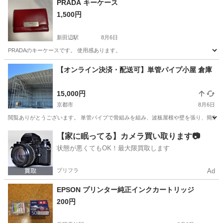
PRADA キーケース
1,500円
新田辺駅
8月6日
PRADAのキーケースです。 使用感あります。
京都
京田辺市
新田辺駅
その他
PRADA
【オンライン決済・配送可】単管パイプ小屋 倉庫
15,000円
京都市
8月6日
閲覧ありがとうございます。 単管パイプで骨組みを組み、波板屋根や壁を張り、簡単に
京都
京都市
その他
単管パイプ
【家に眠ってる】カメラ買い取ります📷
状態が悪くてもOK！最大限買取します
プリフラ
Ad
EPSON プリンター純正インクカートリッジ
200円