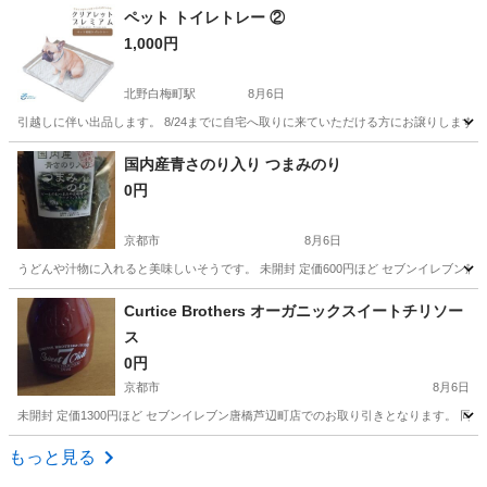
京都
京都市
北野白梅町駅
その他
ペット トイレトレー ②
1,000円
北野白梅町駅
8月6日
引越しに伴い出品します。 8/24までに自宅へ取りに来ていただける方にお譲りします。
京都
京都市
北野白梅町駅
その他
譲り
国内産青さのり入り つまみのり
0円
京都市
8月6日
うどんや汁物に入れると美味しいそうです。 未開封 定価600円ほど セブンイレブン唐
京都
京都市
その他
Curtice Brothers オーガニックスイートチリソー
ス
0円
京都市
8月6日
未開封 定価1300円ほど セブンイレブン唐橋芦辺町店でのお取り引きとなります。 同
京都
京都市
その他
もっと見る