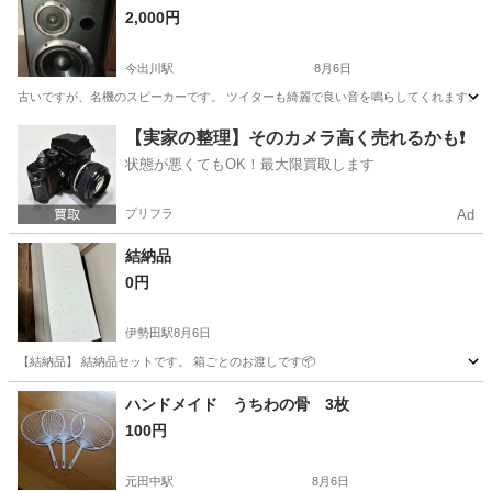
2,000円
今出川駅
8月6日
古いですが、名機のスピーカーです。 ツイターも綺麗で良い音を鳴らしてくれます。
京都
京都市
今出川駅
その他
D50
【実家の整理】そのカメラ高く売れるかも❗️
状態が悪くてもOK！最大限買取します
プリフラ
Ad
結納品
0円
伊勢田駅
8月6日
【結納品】 結納品セットです。 箱ごとのお渡しです📦
京都
宇治市
伊勢田駅
その他
ハンドメイド うちわの骨 3枚
100円
元田中駅
8月6日