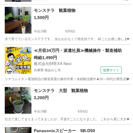
モンステラ 観葉植物
1,500円
今出川駅
8月6日
水で育てているモンステラです。 虫もわかなくて衛生的です。 鉢ごとお渡し致します
京都
京都市
今出川駅
その他
モンステラ
≪月収34万円・派遣社員≫機械操作・製造補助
時給1,490円
株式会社BREXA Next
兵庫県 南あわじ市
提携サイト
リチウムイオン電池部品の製造装置の操作作業！未経験活躍中★20～50代の男性活躍中
兵庫
南あわじ市
その他
モンステラ 大型 観葉植物
3,200円
今出川駅
8月6日
仕立て直してまとまってきましたが、手放すことになりました。 これから更に大きく元気
京都
京都市
今出川駅
その他
Panasonicスピーカー SB-D50