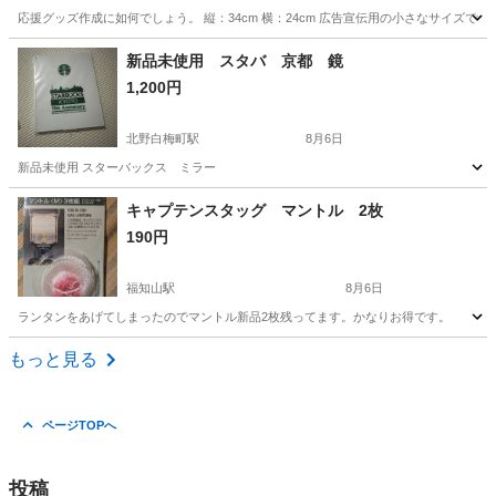
応援グッズ作成に如何でしょう。 縦：34cm 横：24cm 広告宣伝用の小さなサイズです
京都
京都市
元田中駅
その他
新品未使用 スタバ 京都 鏡
1,200円
北野白梅町駅
8月6日
新品未使用 スターバックス ミラー
京都
京都市
北野白梅町駅
その他
スタバ
キャプテンスタッグ マントル 2枚
190円
福知山駅
8月6日
ランタンをあげてしまったのでマントル新品2枚残ってます。かなりお得です。
京都
福知山市
福知山駅
その他
マントル
もっと見る
ページTOPへ
投稿