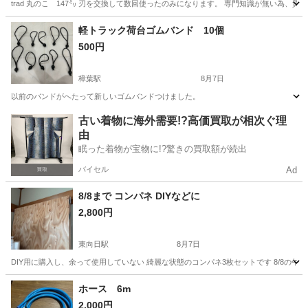
trad 丸のこ 147㍉ 刃を交換して数回使ったのみになります。 専門知識が無い為
京都
亀岡市
その他
軽トラック荷台ゴムバンド 10個
500円
樟葉駅
8月7日
以前のバンドがへたって新しいゴムバンドつけました。
京都
八幡市
樟葉駅
その他
荷台
古い着物に海外需要!?高価買取が相次ぐ理
由
眠った着物が宝物に!?驚きの買取額が続出
バイセル
Ad
8/8まで コンパネ DIYなどに
2,800円
東向日駅
8月7日
DIY用に購入し、余って使用していない 綺麗な状態のコンパネ3枚セットです 8/8の
京都
向日市
東向日駅
その他
コンパネ
ホース 6m
2,000円