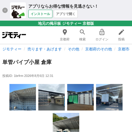
アプリならお得な情報を見逃さない！
インストール
アプリで開く
地元の掲示板 ジモティー 京都版
京都府
検索
ログイン
投稿
ジモティー
売ります・あげます
その他
京都府のその他
京都市
単管パイプ小屋 倉庫
投稿ID: 1brfrm
2026年8月6日 12:31