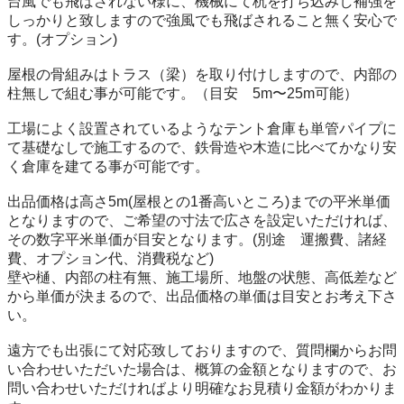
台風でも飛ばされない様に、機械にて杭を打ち込みし補強を
しっかりと致しますので強風でも飛ばされること無く安心で
す。(オプション)

屋根の骨組みはトラス（梁）を取り付けしますので、内部の
柱無しで組む事が可能です。（目安　5m〜25m可能）

工場によく設置されているようなテント倉庫も単管パイプに
て基礎なしで施工するので、鉄骨造や木造に比べてかなり安
く倉庫を建てる事が可能です。

出品価格は高さ5m(屋根との1番高いところ)までの平米単価
となりますので、ご希望の寸法で広さを設定いただければ、
その数字平米単価が目安となります。(別途　運搬費、諸経
費、オプション代、消費税など)

壁や樋、内部の柱有無、施工場所、地盤の状態、高低差など

から単価が決まるので、出品価格の単価は目安とお考え下さ
い。

遠方でも出張にて対応致しておりますので、質問欄からお問
い合わせいただいた場合は、概算の金額となりますので、お
問い合わせいただければより明確なお見積り金額がわかりま