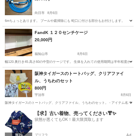
向日市
8月6日
6mちょっとあります。 プールや庭掃除にも 蛇口に付ける部分もお付けします。
京都
向日市
その他
ホース
FandK １２０センチケージ
20,000円
福知山市
8月6日
幅120.奥行き45.高さ60の中型のケージです。 生体を入れての使用期間は半年程度
京都
福知山市
その他
阪神タイガースのトートバッグ、クリアファイ
ル、うちわのセット
800円
宇治市
8月6日
阪神タイガースのトートバッグ、クリアファイル、うちわのセット。 - アイテム名: TIGERS トートバッグ
京都
宇治市
その他
うちわ
【求】古い着物、売ってください👘✨
状態が悪くてもOK！最大限買取します
プリフラ
Ad