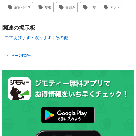
単管パイプ
屋根
骨組み
小屋
テント
関連の掲示板
中古あげます・譲ります
その他
ページTOPへ