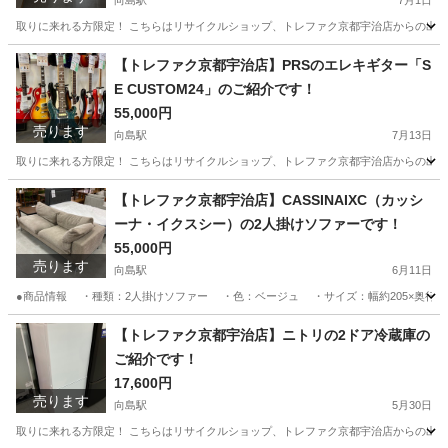
向島駅
7月1日
取りに来れる方限定！ こちらはリサイクルショップ、トレファク京都宇治店からの出品です。 ●商品情
京都
京都市
向島駅
テーブル
unico
【トレファク京都宇治店】PRSのエレキギター「S
E CUSTOM24」のご紹介です！
55,000円
売ります
向島駅
7月13日
取りに来れる方限定！ こちらはリサイクルショップ、トレファク京都宇治店からの出品です。
京都
京都市
向島駅
弦楽器、ギター
PRS
【トレファク京都宇治店】CASSINAIXC（カッシ
ーナ・イクスシー）の2人掛けソファーです！
55,000円
売ります
向島駅
6月11日
●商品情報 ・種類：2人掛けソファー ・色：ベージュ ・サイズ：幅約205×奥行き約100
京都
京都市
向島駅
ソファ
【トレファク京都宇治店】ニトリの2ドア冷蔵庫の
ご紹介です！
17,600円
売ります
向島駅
5月30日
取りに来れる方限定！ こちらはリサイクルショップ、トレファク京都宇治店からの出品です。 ●商