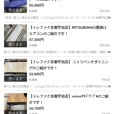
55,000円
売ります
向島駅
6月23日
ｰ本文ｰ 取りに来れる方限定！ こちらはリサイクルショップ、トレファク京都宇治店からの出品で
京都
京都市
向島駅
ソファ
トレファク
【トレファク京都宇治店】MITSUBISHIの壁掛け
エアコンのご紹介です！
47,300円
売ります
向島駅
5月18日
取りに来れる方限定！ 安心の6ケ月保証付！！ ※ご自身で取り付けの場合、保証の対象
京都
京都市
向島駅
季節、空調家電
貸し出し
【トレファク京都宇治店】 ニトリベンチダイニン
グのご紹介です！
33,000円
売ります
向島駅
7月1日
取りに来れる方限定！ こちらはリサイクルショップ、トレファク京都宇治店からの出品です。 
京都
京都市
向島駅
ダイニングセット
トレファク
【トレファク京都宇治店】unicoｻｲﾄﾞﾃｰﾌﾞﾙのご紹
介です！
18,700円
売ります