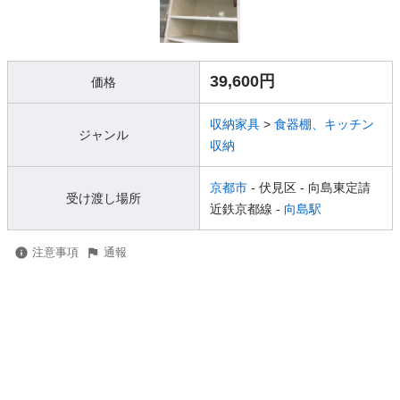
39,600円
価格
収納家具
>
食器棚、キッチン
ジャンル
収納
京都市
- 伏見区
- 向島東定請
受け渡し場所
近鉄京都線 -
向島駅
注意事項
通報