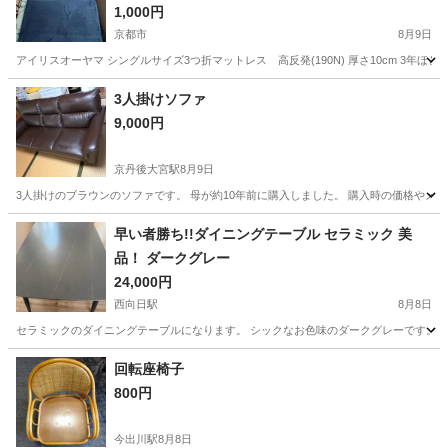
1,000円
京都市
8月9日
アイリスオーヤマ シングルサイズ3つ折マットレス 高反発(190N) 厚さ10cm 3年
京都
京都市
寝具
3人掛けソファ
9,000円
京丹後大宮駅
8月9日
3人掛けのブラウンのソファです。 母が約10年前に購入しました。 購入時の価格やメ
京都
京丹後市
京丹後大宮駅
ソファ
早い者勝ち!!ダイニングテーブル セラミック 美
品！ ダークグレー
24,000円
西向日駅
8月8日
セラミックのダイニングテーブルになります。 シックなお色味のダークグレーです。 1ヶ
京都
京都市
西向日駅
ダイニングセット
回転座椅子
800円
今出川駅
8月8日