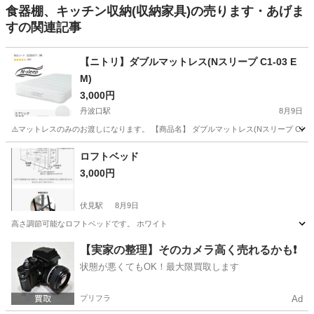
食器棚、キッチン収納(収納家具)の売ります・あげま
すの関連記事
【ニトリ】ダブルマットレス(Nスリープ C1-03 E
M)
3,000円
丹波口駅
8月9日
⚠️マットレスのみのお渡しになります。 【商品名】 ダブルマットレス(Nスリープ C1-03 EM)
京都
京都市
丹波口駅
寝具
ダブル
ロフトベッド
3,000円
伏見駅
8月9日
高さ調節可能なロフトベッドです。 ホワイト
京都
京都市
伏見駅
ベッド
【実家の整理】そのカメラ高く売れるかも❗️
状態が悪くてもOK！最大限買取します
プリフラ
Ad