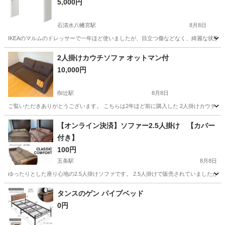
5,000円
石清水八幡宮駅
8月8日
IKEAのマルムのドレッサーで一年ほど使いましたが、目立つ傷などなく、綺麗な状態で
京都
八幡市
石清水八幡宮駅
ドレッサー
マルム
2人掛けカウチソファ オットマン付
10,000円
椥辻駅
8月8日
ご覧いただきありがとうございます。 こちらは2年ほど前に購入した 2人掛けカウチソフ
京都
京都市
椥辻駅
ソファ
【オンライン決済】ソファー2.5人掛け 【カバー
付き】
100円
五条駅
8月8日
ゆったりとした座り心地の2.5人掛けソファです。 2.5人掛けで販売されていましたが 3
京都
京都市
五条駅
ソファ
ソファー
タンスのゲン パイプベッド
0円