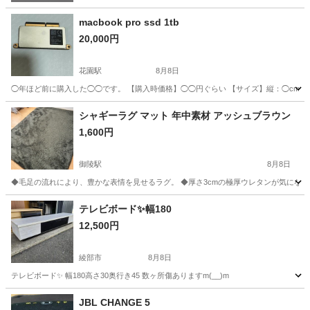
macbook pro ssd 1tb
20,000円
花園駅
8月8日
◯年ほど前に購入した◯◯です。 【購入時価格】◯◯円ぐらい 【サイズ】縦：◯cm、
京都
京都市
花園駅
テーブル
macbook pro
シャギーラグ マット 年中素材 アッシュブラウン
1,600円
御陵駅
8月8日
◆毛足の流れにより、豊かな表情を見せるラグ。 ◆厚さ3cmの極厚ウレタンが気になる
京都
京都市
御陵駅
カーペット/マット/ラグ
テレビボード✨幅180
12,500円
綾部市
8月8日
テレビボード✨ 幅180高さ30奥行き45 数ヶ所傷ありますm(__)m
京都
綾部市
収納家具
奥行き
JBL CHANGE 5