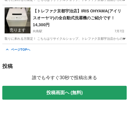
京都
京都市
向島駅
キッチン家電
トレファク
【トレファク京都宇治店】IRIS OHYAMA(アイリ
スオーヤマ)の全自動式洗濯機のご紹介です！
14,300円
売ります
向島駅
7月7日
取りに来れる方限定！ こちらはリサイクルショップ、トレファク京都宇治店からの出品です。 ●商
京都
京都市
向島駅
生活家電
IRIS
ページTOPへ
投稿
誰でも今すぐ30秒で投稿出来る
投稿画面へ (無料)