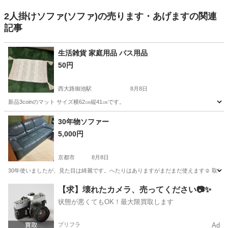
2人掛けソファ(ソファ)の売ります・あげますの関連
記事
生活雑貨 家庭用品 バス用品
50円
西大路御池駅
8月8日
新品3coinのマット サイズ横62㎝縦41㎝です。
京都
京都市
西大路御池駅
カーペット/マット/ラグ
用品
30年物ソファー
5,000円
京都市
8月8日
30年使いましたが、見た目は綺麗です。へたりはありますがまだまだ使えます☺️ 取り
京都
京都市
ソファ
ソファー
【求】壊れたカメラ、売ってください📷✨
状態が悪くてもOK！最大限買取します
プリフラ
Ad