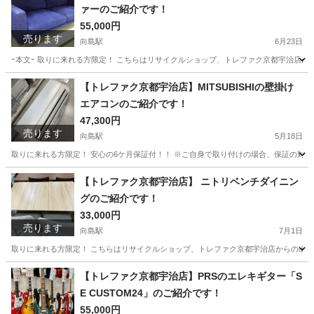
ァーのご紹介です！
55,000円
売ります
向島駅
6月23日
ｰ本文ｰ 取りに来れる方限定！ こちらはリサイクルショップ、トレファク京都宇治店からの出品で
京都
京都市
向島駅
ソファ
トレファク
【トレファク京都宇治店】MITSUBISHIの壁掛け
エアコンのご紹介です！
47,300円
売ります
向島駅
5月18日
取りに来れる方限定！ 安心の6ケ月保証付！！ ※ご自身で取り付けの場合、保証の対象
京都
京都市
向島駅
季節、空調家電
貸し出し
【トレファク京都宇治店】 ニトリベンチダイニン
グのご紹介です！
33,000円
売ります
向島駅
7月1日
取りに来れる方限定！ こちらはリサイクルショップ、トレファク京都宇治店からの出品です。 
京都
京都市
向島駅
ダイニングセット
トレファク
【トレファク京都宇治店】PRSのエレキギター「S
E CUSTOM24」のご紹介です！
55,000円