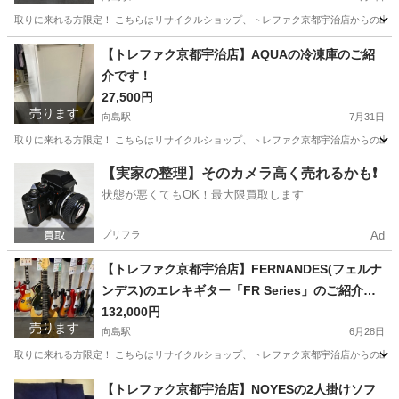
取りに来れる方限定！ こちらはリサイクルショップ、トレファク京都宇治店からの出品です。 ●商
京都
京都市
向島駅
ソファ
カウチソファー
【トレファク京都宇治店】AQUAの冷凍庫のご紹
介です！
27,500円
売ります
向島駅
7月31日
取りに来れる方限定！ こちらはリサイクルショップ、トレファク京都宇治店からの出品です。 ●
京都
京都市
向島駅
キッチン家電
トレファク
【実家の整理】そのカメラ高く売れるかも❗️
状態が悪くてもOK！最大限買取します
プリフラ
Ad
【トレファク京都宇治店】FERNANDES(フェルナ
ンデス)のエレキギター「FR Series」のご紹介で
す！
132,000円
売ります
向島駅
6月28日
取りに来れる方限定！ こちらはリサイクルショップ、トレファク京都宇治店からの出品です。 
京都
京都市
向島駅
弦楽器、ギター
FERNANDES
【トレファク京都宇治店】NOYESの2人掛けソフ