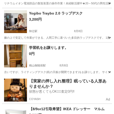
リチウムイオン電池部品の製造装置の操作作業！未経験活躍中★20～50代の男性活躍中
兵庫
南あわじ市
その他
Yogibo Traybo 2.0 ラップデスク
3,200円
椥辻駅
8月8日
膝の上で安定して作業ができる、人間工学に基づいた多目的ラップデスクです。 1度だけ使用しましたが
京都
京都市
椥辻駅
テーブル
学習机をお譲りします。
0円
桃山御陵前駅
8月8日
古いですが、ライティングデスク(机の天板が開閉できます)をお譲りします。 サイズは、幅
京都
京都市
桃山御陵前駅
その他
【実家の押し入れ整理】眠っている人形あ
りませんか？
状態が悪くてもOK🙆‍♀️査定0円‼️
COYASH
Ad
【8/9or12引取希望】IKEA ドレッサー マルム