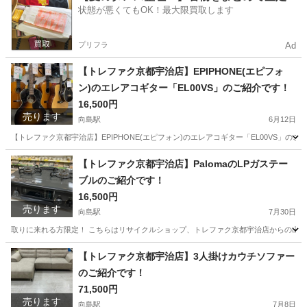
状態が悪くてもOK！最大限買取します
プリフラ
Ad
【トレファク京都宇治店】EPIPHONE(エピフォ
ン)のエレアコギター「EL00VS」のご紹介です！
16,500円
売ります
向島駅
6月12日
【トレファク京都宇治店】EPIPHONE(エピフォン)のエレアコギター「EL00VS」の
京都
京都市
向島駅
弦楽器、ギター
エピフォン
【トレファク京都宇治店】PalomaのLPガステー
ブルのご紹介です！
16,500円
売ります
向島駅
7月30日
取りに来れる方限定！ こちらはリサイクルショップ、トレファク京都宇治店からの出品です。 ●商
京都
京都市
向島駅
キッチン家電
Paloma
【トレファク京都宇治店】3人掛けカウチソファー
のご紹介です！
71,500円
売ります
向島駅
7月8日