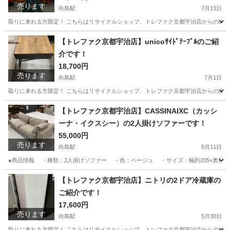
売ります
向島駅
7月13日
取りに来れる方限定！ こちらはリサイクルショップ、トレファク京都宇治店からの出品です。
京都
京都市
向島駅
弦楽器、ギター
PRS
【トレファク京都宇治店】unicoｻｲﾄﾞﾃｰﾌﾞﾙのご紹
介です！
18,700円
売ります
向島駅
7月1日
取りに来れる方限定！ こちらはリサイクルショップ、トレファク京都宇治店からの出品です。 ●商品情
京都
京都市
向島駅
テーブル
unico
【トレファク京都宇治店】CASSINAIXC（カッシ
ーナ・イクスシー）の2人掛けソファーです！
55,000円
売ります
向島駅
6月11日
●商品情報 ・種類：2人掛けソファー ・色：ベージュ ・サイズ：幅約205×奥行き約100
京都
京都市
向島駅
ソファ
【トレファク京都宇治店】ニトリの2ドア冷蔵庫の
ご紹介です！
17,600円
売ります
向島駅
5月30日
取りに来れる方限定！ こちらはリサイクルショップ、トレファク京都宇治店からの出品です。 ●商