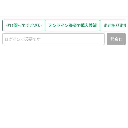
ぜひ譲ってください
オンライン決済で購入希望
まだあります
問合せ
初めての方へ
利用規約
プライバシーポリシー
プライバシー・ステートメント
健全化に資する運用方針
お問い合わせ
運営会社
サイトマップ
ご利用ガイド
フリーワードで探す
PC版で表示
都道府県選択