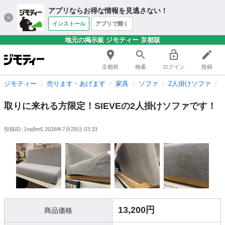
アプリならお得な情報を見逃さない！
インストール
アプリで開く
地元の掲示板 ジモティー 京都版
京都府
検索
ログイン
投稿
ジモティー
売ります・あげます
家具
ソファ
2人掛けソファ
取りに来れる方限定！SIEVEの2人掛けソファです！
投稿ID: 1nq9m5
2026年7月28日 03:33
13,200円
商品価格