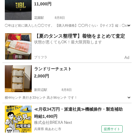
11,000円
花園駅
8月8日
◯年ほど前に購入した◯◯です。 【購入時価格】◯◯円ぐらい 【サイズ】縦：◯cm、
京都
京都市
花園駅
テーブル
【夏のタンス整理👘】着物をまとめて査定
状態が悪くてもOK！最大限買取します
プリフラ
Ad
ランドリーチェスト
2,000円
新田辺駅
8月8日
横44センチ 奥行き33センチ 高さ96センチ です！
京都
京田辺市
新田辺駅
収納家具
≪月収34万円・派遣社員≫機械操作・製造補助
時給1,490円
株式会社BREXA Next
兵庫県 南あわじ市
提携サイト