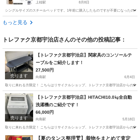
上桂駅
8月8日
シングルサイズのスチールベッドです。1年前に購入したものですが不要になったので出
京都
京都市
上桂駅
ベッド
もっと見る
トレファク京都宇治店
さんのその他の投稿記事：
【トレファク京都宇治店】関家具のコンソールテ
ーブルをご紹介します！
27,500円
売ります
向島駅
6月4日
取りに来れる方限定！ こちらはリサイクルショップ、トレファク京都宇治店からの出品です。 ●
京都
京都市
向島駅
テーブル
コンソールテーブル
【トレファク京都宇治店】HITACHI10.0㎏全自動
洗濯機のご紹介です！
66,000円
売ります
向島駅
5月18日
取りに来れる方限定！ こちらはリサイクルショップ、トレファク京都宇治店からの出品です。 ●商品
京都
京都市
向島駅
生活家電
HITACHI
【夏のタンス整理👘】着物をまとめて査定