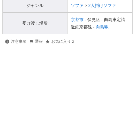
ジャンル
ソファ
>
2人掛けソファ
京都市
- 伏見区
- 向島東定請
受け渡し場所
近鉄京都線 -
向島駅
注意事項
通報
お気に入り 2