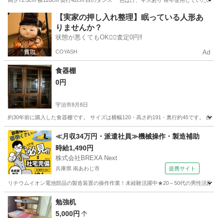
高さ72.5cm 横120cm 奥行42cm 白のタンス 色はげ、キズあり 長年使用して
京都
京都市
大宮駅
収納家具
【実家の押し入れ整理】眠っている人形あ
りませんか？
状態が悪くてもOK🙆‍♀️査定0円‼️
COYASH
Ad
食器棚
0円
宇治市
8月8日
約30年前に購入した食器棚です。 サイズは横幅120・高さ約191・奥行約45です。
京都
宇治市
収納家具
≪月収34万円・派遣社員≫機械操作・製造補助
時給1,490円
株式会社BREXA Next
兵庫県 南あわじ市
提携サイト
リチウムイオン電池部品の製造装置の操作作業！未経験活躍中★20～50代の男性活躍中
兵庫
南あわじ市
その他
勉強机
5,000円