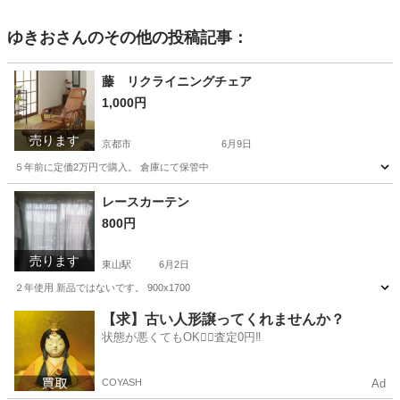
ゆきお
さんのその他の投稿記事：
藤 リクライニングチェア
1,000円
売ります
京都市
6月9日
５年前に定価2万円で購入。 倉庫にて保管中
京都
京都市
椅子
リクライニング
レースカーテン
800円
売ります
東山駅
6月2日
２年使用 新品ではないです。 900x1700
京都
京都市
東山駅
カーテン、ブラインド
カーテン
【求】古い人形譲ってくれませんか？
状態が悪くてもOK🙆‍♀️査定0円‼️
COYASH
Ad