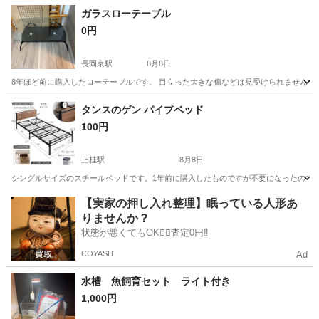
ガラスローテーブル
0円
長岡京駅
8月8日
8年ほど前に購入したローテーブルです。 目立った大きな傷などは見受けられませんが長年リ
京都
長岡京市
長岡京駅
テーブル
タンスのゲン パイプベッド
100円
上桂駅
8月8日
シングルサイズのスチールベッドです。1年前に購入したものですが不要になったので出
京都
京都市
上桂駅
ベッド
【実家の押し入れ整理】眠っている人形あ
りませんか？
状態が悪くてもOK🙆‍♀️査定0円‼️
COYASH
Ad
水槽 魚飼育セット ライト付き
1,000円