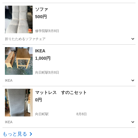
京都
京都市
車折神社駅
テーブル
ソファ
500円
修学院駅
8月8日
折りたためるソファチェア
京都
京都市
修学院駅
ソファ
IKEA
1,000円
向日町駅
8月8日
IKEA
京都
京都市
向日町駅
ダイニングセット
マットレス すのこセット
0円
向日町駅
8月8日
IKEA
京都
京都市
向日町駅
寝具
もっと見る