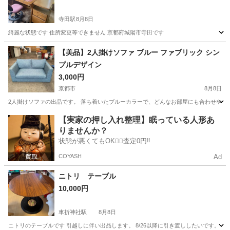
寺田駅
8月8日
綺麗な状態です 住所変更等できません 京都府城陽市寺田です
京都
城陽市
寺田駅
オフィス用家具
状態
【美品】2人掛けソファ ブルー ファブリック シン
プルデザイン
3,000円
京都市
8月8日
2人掛けソファの出品です。 落ち着いたブルーカラーで、どんなお部屋にも合わせやすい
京都
京都市
ソファ
【実家の押し入れ整理】眠っている人形あ
りませんか？
状態が悪くてもOK🙆‍♀️査定0円‼️
COYASH
Ad
ニトリ テーブル
10,000円
車折神社駅
8月8日
ニトリのテーブルです 引越しに伴い出品します。 8/26以降に引き渡ししたいです。