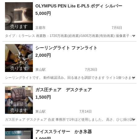
OLYMPUS PEN Lite E-PL5 ボディ シルバー
5,000円
売ります
京都市
7月6日
タイプ : ミラーレス 画素数：1720万画素(総画素)/1605万画素(有効画素) 撮像素子：フ
京都
京都市
カメラ
OLYMPUS
シーリングライト ファンライト
2,000円
売ります
東山駅
7月26日
シーリングライトです。 動作確認済み。回る速さを調節できます ライト1個つきませ
京都
京都市
東山駅
照明器具
シーリングライト
ガス圧チェア デスクチェア
1,500円
売ります
東山駅
7月14日
ガス圧チェア デスクチェア 合皮 事務所で1年ほど使用しました。 高さ、ひじ掛け調節可 65x6
京都
京都市
東山駅
椅子
ガス
アイススライサー かき氷器