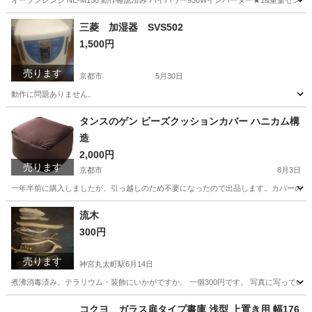
オーブンレンジ NE-M150 動作確認済み ハイパワー950Wインバーター★1&重量センサー搭載。た
京都
京都市
キッチン家電
三菱 加湿器 SVS502
1,500円
売ります
京都市
5月30日
動作に問題ありません。
京都
京都市
季節、空調家電
ありません
タンスのゲン ビーズクッションカバー ハニカム構
造
2,000円
売ります
京都市
8月3日
一年半前に購入しましたが、引っ越しのため不要になったので出品します。カバーのみです 【サ
京都
京都市
寝具
ゲン
流木
300円
売ります
神宮丸太町駅
6月14日
煮沸消毒済み。テラリウム・装飾にいかがですか。 一個300円です。 写真に写っている
京都
京都市
神宮丸太町駅
その他
流木
コクヨ ガラス扉タイプ書庫 浅型 上置き用 幅176