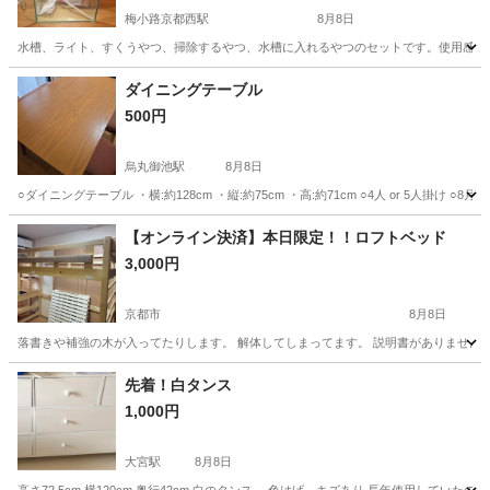
梅小路京都西駅
8月8日
水槽、ライト、すくうやつ、掃除するやつ、水槽に入れるやつのセットです。使用感は
京都
京都市
梅小路京都西駅
インテリア雑貨/小物
ダイニングテーブル
500円
烏丸御池駅
8月8日
○ダイニングテーブル ・横:約128cm ・縦:約75cm ・高:約71cm ○4人 or 5
京都
京都市
烏丸御池駅
テーブル
ダイニング
【オンライン決済】本日限定！！ロフトベッド
3,000円
京都市
8月8日
落書きや補強の木が入ってたりします。 解体してしまってます。 説明書がありません
京都
京都市
ベッド
先着！白タンス
1,000円
大宮駅
8月8日