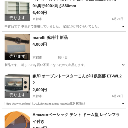
0×奥行400×高さ880mm
6,400円
売ります
京都市
6月24日
中古品です 事務所で使用していました。 定価10万弱ぐらいでした。
京都
京都市
収納家具
書庫
marelli 腕時計 新品
4,000円
売ります
京都市
8月4日
新品です。 新しいのを買い不要になったので出品します。
京都
京都市
アクセサリー
新品
象印 オーブントースターこんがり倶楽部 ET-WL2
2
2,000円
売ります
京都市
6月24日
https://www.zojirushi.co.jp/toiawase/manual/etwl22/ 稼働品
京都
京都市
キッチン家電
象印
Amazonベーシック テント ドーム型 レインフラ
イ付き