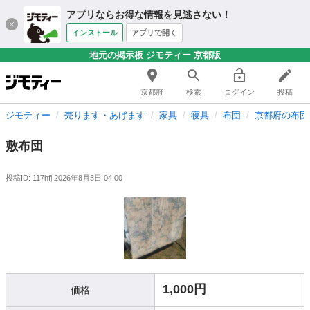
アプリならお得な情報を見逃さない！
インストール
アプリで開く
地元の掲示板 ジモティー 京都版
京都府
検索
ログイン
投稿
ジモティー
売ります・あげます
家具
寝具
布団
京都府の布団
敷布団
投稿ID: 117hfj
2026年8月3日 04:00
1,000円
価格