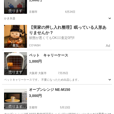
1,000円
売ります
京都市
6月24日
かき氷器
京都
京都市
調理器具
かき氷器
【実家の押し入れ整理】眠っている人形あ
りませんか？
状態が悪くてもOK🙆‍♀️査定0円‼️
COYASH
Ad
ペット キャリーケース
1,000円
売ります
大阪府 大阪市
7月25日
ペットキャリーケースです。 不要になったため出品します。
大阪
大阪市
その他
キャリー
オーブンレンジ NE-M150
3,000円
売ります
京都市
5月13日