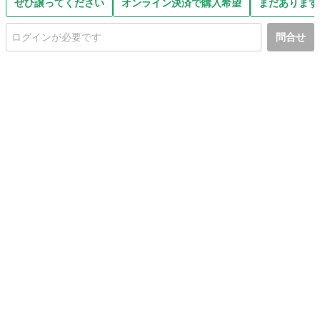
ぜひ譲ってください
オンライン決済で購入希望
まだあります
問合せ
初めての方へ
利用規約
プライバシーポリシー
プライバシー・ステートメント
健全化に資する運用方針
お問い合わせ
運営会社
サイトマップ
ご利用ガイド
フリーワードで探す
PC版で表示
都道府県選択
特定商取引法の表示
利用者情報の外部送信について
© 2011-
2026
Jmty, Inc.