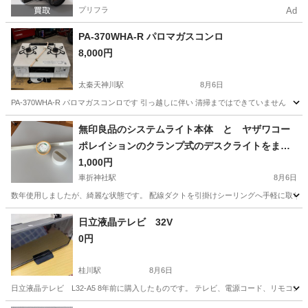
プリフラ
Ad
PA-370WHA-R パロマガスコンロ
8,000円
太秦天神川駅
8月6日
PA-370WHA-R パロマガスコンロです 引っ越しに伴い 清掃まではできていません
京都
京都市
太秦天神川駅
生活家電
無印良品のシステムライト本体 と ヤザワコー
ポレイションのクランプ式のデスクライトをまと
めて
1,000円
車折神社駅
8月6日
数年使用しましたが、綺麗な状態です。 配線ダクトを引掛けシーリングへ手軽に取り付
京都
京都市
車折神社駅
生活家電
日立液晶テレビ 32V
0円
桂川駅
8月6日
日立液晶テレビ L32-A5 8年前に購入したものです。 テレビ、電源コード、リモコン