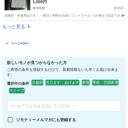
省エネ 不在防犯 屋内用 定格1500W
1,000円
修学院駅
8月6日
未開封・未使用品です。 ＜曜日と時間を自由にコントロール！1分単位で設定できる多機能
京都
京都市
修学院駅
生活家電
もっと見る
ページTOPへ
欲しいモノが見つからなかった方
ご希望の条件を登録するだけで、新着情報をいち早くお届け出来ま
す。
京都府
売ります・あげます
家電
季節、空調家電
選択中の条件
ストーブ
ジモティーメルマガにも登録する