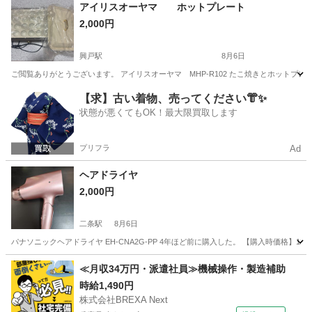
京都
京都市
桂川駅
テレビ
年季
アイリスオーヤマ ホットプレート
2,000円
興戸駅
8月6日
ご閲覧ありがとうございます。 アイリスオーヤマ MHP-R102 たこ焼きとホットプ
京都
京田辺市
興戸駅
キッチン家電
【求】古い着物、売ってください👘✨
状態が悪くてもOK！最大限買取します
プリフラ
Ad
ヘアドライヤ
2,000円
二条駅
8月6日
パナソニックヘアドライヤ EH-CNA2G-PP 4年ほど前に購入した。 【購入時価格】12
京都
京都市
二条駅
美容家電
≪月収34万円・派遣社員≫機械操作・製造補助
時給1,490円
株式会社BREXA Next