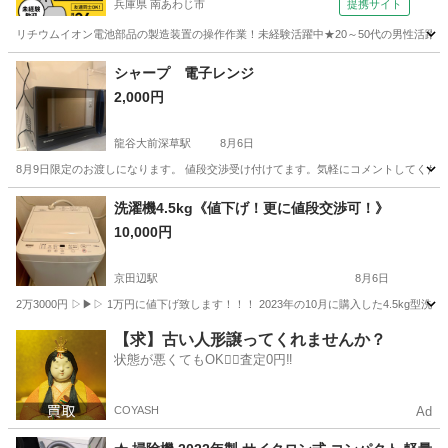
兵庫県 南あわじ市
提携サイト
リチウムイオン電池部品の製造装置の操作作業！未経験活躍中★20～50代の男性活躍中
兵庫
南あわじ市
その他
シャープ 電子レンジ
2,000円
龍谷大前深草駅
8月6日
8月9日限定のお渡しになります。 値段交渉受け付けてます。気軽にコメントしてくだ
京都
京都市
龍谷大前深草駅
キッチン家電
洗濯機4.5kg《値下げ！更に値段交渉可！》
10,000円
京田辺駅
8月6日
2万3000円 ▷▶︎▷ 1万円に値下げ致します！！！ 2023年の10月に購入した4.5
京都
京田辺市
京田辺駅
生活家電
状態
【求】古い人形譲ってくれませんか？
状態が悪くてもOK🙆‍♀️査定0円‼️
COYASH
Ad