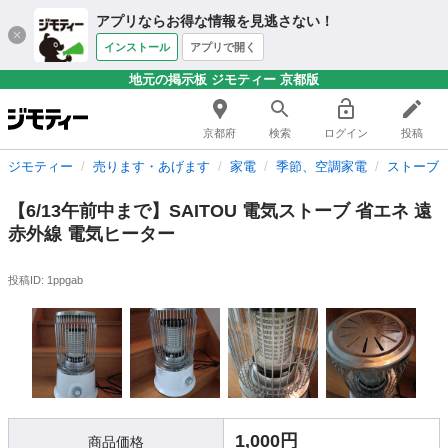
アプリならお得な情報を見逃さない！
インストール
アプリで開く
地元の掲示板 ジモティー 京都版
京都府
検索
ログイン
投稿
ジモティー
売ります・あげます
家電
季節、空調家電
ストーブ
【6/13午前中まで】SAITOU 電気ストーブ 省エネ 遠
赤外線 電気ヒーター
投稿ID: 1ppgab
1,000円
商品価格