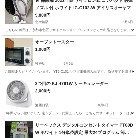
★ 掃除機 2022年製 サイクロン式 コンパクト 軽量
ノズル 付 ホワイト IC-C102-W アイリスオーヤマ
9,800円
北大路駅
8月6日
こちらの商品は、京都市北区リサイクルショップリンリンからの出品となります。 当店
京都
京都市
北大路駅
生活家電
アイリスオーヤマ
オーブントースター
1,000円
興戸駅
8月6日
ご閲覧ありがとうございます。 YTJ-C101 ヤマダ電機購入品です。 断捨離でお譲
京都
京田辺市
興戸駅
キッチン家電
2つ目の KJ-4781W サーキュレーター
2,000円
洛西口駅
8月6日
3年間ぐらい使いました 違うブランドに変えったら、こちらのサーキュレーターはタンス
京都
京都市
洛西口駅
生活家電
サーキュレーター
リーベックス デジタルコンセントタイマー PT80D
W ホワイト 1分単位設定 最大24プログラム 節電