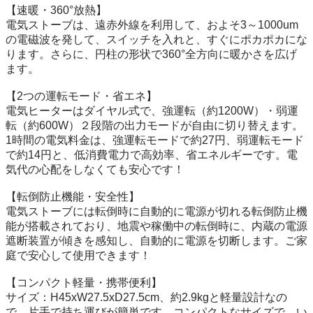
【速暖・360°放熱】

電気ストーブは、遠赤外線を利用して、およそ3～1000um
の電磁波を発して、スイッチを入れと、すぐにポカポカにな
ります。さらに、円柱の形状で360°全方向に暖かさを広げ
ます。

【2つの運転モード・省エネ】

電気ヒーターはダイヤル式で、強運転（約1200W）・弱運
転（約600W）２段階の出力モードが自由に切り替えます。
1時間の電気料金は、強運転モードで約27円、弱運転モード
で約14円と、低消費電力で高効率、省エネルギーです。電
気代の心配をしなくても安心です！

【転倒防止機能・安全性】

電気ストーブには転倒時に自動的に電源が切れる転倒防止機
能が搭載されており、地震や稼働中の転倒時に、内蔵の電源
遮断装置が傾きを感知し、自動的に電源を切断します。ご家
庭で安心して使用できます！

【コンパクト軽量・携帯便利】

サイズ：H45xW27.5xD27.5cm、約2.9kgと軽量設計なの
で、片手で持ち運びが簡単です。コンパクトなサイズで、い