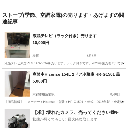
ストーブ(季節、空調家電)の売ります・あげますの関
連記事
液晶テレビ（ラック付き）売ります
10,000円
桂駅
8月6日
液晶テレビ東芝REGZA 32V 34を売ります。ラック付きです。2020年発売モデル
京都
京都市
桂駅
テレビ
ラック
商談中Hisense 154L 2ドア冷蔵庫 HR-G1501 黒
5,000円
京都市役所前駅
8月6日
【商品情報】 ・メーカー：Hisense ・型番：HR-G1501 ・年式：2018年製 ・全定格内容積：
京都
京都市
京都市役所前駅
キッチン家電
Hisense
【求】壊れたカメラ、売ってください📷✨
状態が悪くてもOK！最大限買取します