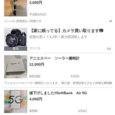
3,000円
宇治駅
8月6日
ジンバル 使用感なく綺麗です
京都
宇治市
宇治駅
カメラ
【家に眠ってる】カメラ買い取ります📷
状態が悪くてもOK！最大限買取します
プリフラ
Ad
アニエスベー ソーラー腕時計
12,000円
新田辺駅
8月6日
アニエスベーのソーラー腕時計になります。 購入後、使用頻度も少なく綺麗な腕時計で
京都
京田辺市
新田辺駅
その他
値下げしました‼️SoftBank Air 5G
4,000円
東野駅
8月6日