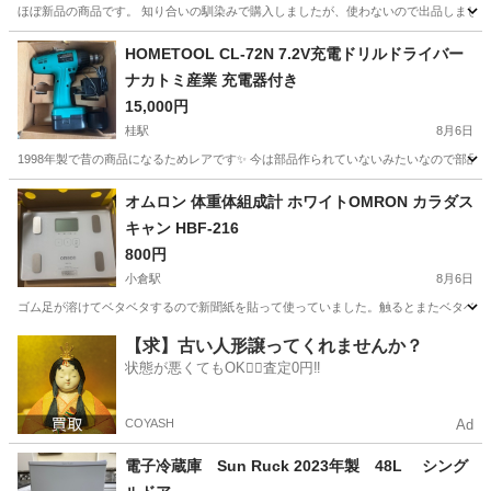
ほぼ新品の商品です。 知り合いの馴染みで購入しましたが、使わないので出品しました。
京都
京都市
東野駅
電話、ＦＡＸ
HOMETOOL CL-72N 7.2V充電ドリルドライバー
ナカトミ産業 充電器付き
15,000円
桂駅
8月6日
1998年製で昔の商品になるためレアです✨️ 今は部品作られていないみたいなので部品
京都
京都市
桂駅
その他
HOMETOOL
オムロン 体重体組成計 ホワイトOMRON カラダス
キャン HBF-216
800円
小倉駅
8月6日
ゴム足が溶けてベタベタするので新聞紙を貼って使っていました。触るとまたベタベタして
京都
宇治市
小倉駅
美容家電
HBF
【求】古い人形譲ってくれませんか？
状態が悪くてもOK🙆‍♀️査定0円‼️
COYASH
Ad
電子冷蔵庫 Sun Ruck 2023年製 48L シング