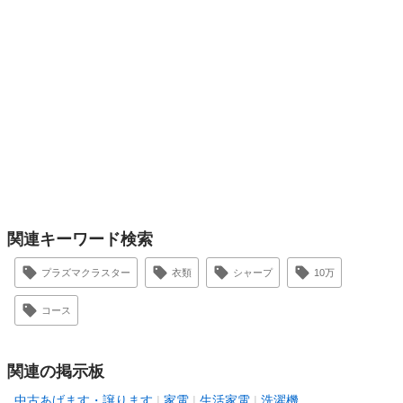
関連キーワード検索
プラズマクラスター
衣類
シャープ
10万
コース
関連の掲示板
中古あげます・譲ります
家電
生活家電
洗濯機