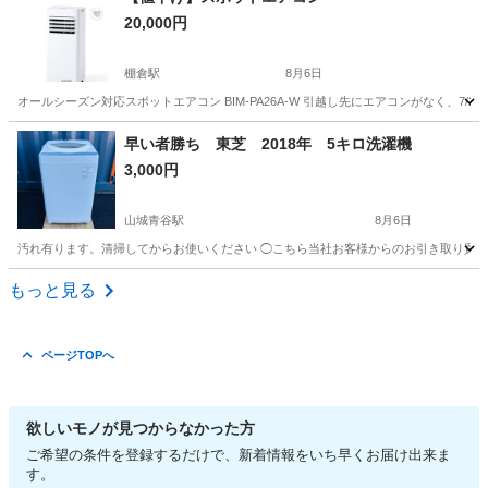
20,000円
棚倉駅
8月6日
オールシーズン対応スポットエアコン BIM-PA26A-W 引越し先にエアコンがなく、7
京都
木津川市
棚倉駅
季節、空調家電
スポットエアコン
早い者勝ち 東芝 2018年 5キロ洗濯機
3,000円
山城青谷駅
8月6日
汚れ有ります。清掃してからお使いください ◯こちら当社お客様からのお引き取り買い
京都
城陽市
山城青谷駅
生活家電
東芝
もっと見る
ページTOPへ
欲しいモノが見つからなかった方
ご希望の条件を登録するだけで、新着情報をいち早くお届け出来ま
す。