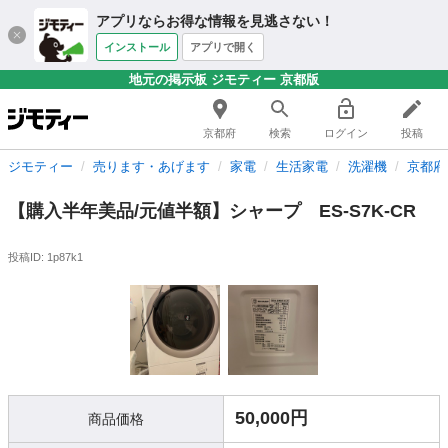
アプリならお得な情報を見逃さない！
インストール
アプリで開く
地元の掲示板 ジモティー 京都版
京都府
検索
ログイン
投稿
ジモティー
売ります・あげます
家電
生活家電
洗濯機
京都府
【購入半年美品/元値半額】シャープ ES-S7K-CR
投稿ID: 1p87k1
50,000円
商品価格