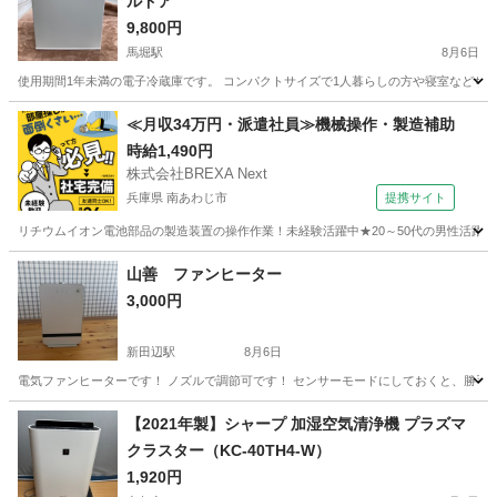
ルドア
9,800円
馬堀駅
8月6日
使用期間1年未満の電子冷蔵庫です。 コンパクトサイズで1人暮らしの方や寝室などちょっとしたスペ
京都
亀岡市
馬堀駅
キッチン家電
シングル
≪月収34万円・派遣社員≫機械操作・製造補助
時給1,490円
株式会社BREXA Next
兵庫県 南あわじ市
提携サイト
リチウムイオン電池部品の製造装置の操作作業！未経験活躍中★20～50代の男性活躍中
兵庫
南あわじ市
その他
山善 ファンヒーター
3,000円
新田辺駅
8月6日
電気ファンヒーターです！ ノズルで調節可です！ センサーモードにしておくと、勝手
京都
京田辺市
新田辺駅
季節、空調家電
【2021年製】シャープ 加湿空気清浄機 プラズマ
クラスター（KC-40TH4-W）
1,920円