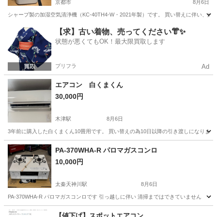
京都市
8月6日
シャープ製の加湿空気清浄機（KC-40TH4-W・2021年製）です。 買い替えに伴い
京都
京都市
季節、空調家電
【求】古い着物、売ってください👘✨
状態が悪くてもOK！最大限買取します
プリフラ
Ad
エアコン 白くまくん
30,000円
木津駅
8月6日
3年前に購入した白くまくん10畳用です。 買い替えの為10日以降の引き渡しになりま
京都
木津川市
木津駅
季節、空調家電
白くまくん
PA-370WHA-R パロマガスコンロ
10,000円
太秦天神川駅
8月6日
PA-370WHA-R パロマガスコンロです 引っ越しに伴い 清掃まではできていません
京都
京都市
太秦天神川駅
生活家電
【値下げ】スポットエアコン