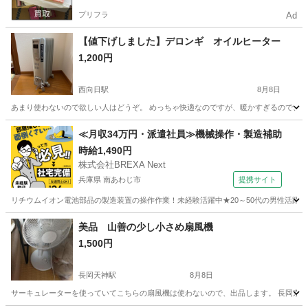
プリフラ
Ad
【値下げしました】デロンギ オイルヒーター
1,200円
西向日駅
8月8日
あまり使わないので欲しい人はどうぞ。 めっちゃ快適なのですが、暖かすぎるので、寒
京都
長岡京市
西向日駅
季節、空調家電
≪月収34万円・派遣社員≫機械操作・製造補助
時給1,490円
株式会社BREXA Next
兵庫県 南あわじ市
提携サイト
リチウムイオン電池部品の製造装置の操作作業！未経験活躍中★20～50代の男性活躍中
兵庫
南あわじ市
その他
美品 山善の少し小さめ扇風機
1,500円
長岡天神駅
8月8日
サーキュレーターを使っていてこちらの扇風機は使わないので、出品します。 長岡京