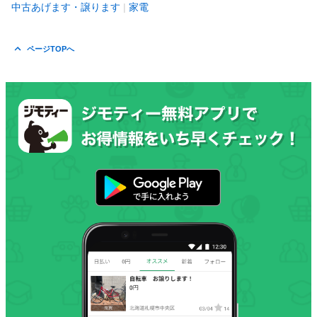
中古あげます・譲ります
家電
ページTOPへ