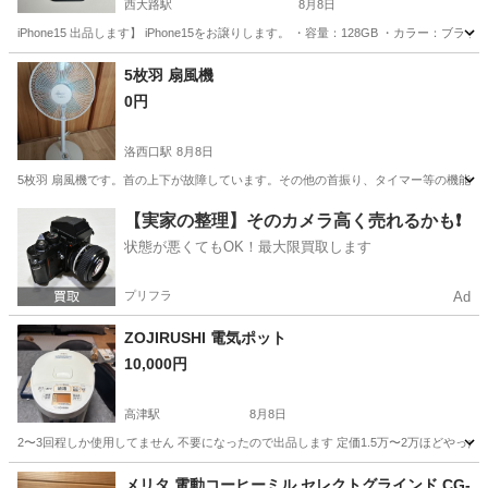
西大路駅
8月8日
iPhone15 出品します】 iPhone15をお譲りします。 ・容量：128GB ・カラー：
京都
京都市
西大路駅
電話、ＦＡＸ
画面
5枚羽 扇風機
0円
洛西口駅
8月8日
5枚羽 扇風機です。首の上下が故障しています。その他の首振り、タイマー等の機能は問題
京都
京都市
洛西口駅
季節、空調家電
【実家の整理】そのカメラ高く売れるかも❗️
状態が悪くてもOK！最大限買取します
プリフラ
Ad
ZOJIRUSHI 電気ポット
10,000円
高津駅
8月8日
2〜3回程しか使用してません 不要になったので出品します 定価1.5万〜2万ほどやった
京都
綾部市
高津駅
家電
メリタ 電動コーヒーミル セレクトグラインド CG-