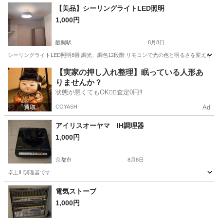
京都
長岡京市
長岡天神駅
季節、空調家電
【美品】シーリングライトLED照明
1,000円
醍醐駅
8月8日
シーリングライトLED照明8畳 調光、調色12段階 リモコンで光の色と明るさを変えられます
京都
京都市
醍醐駅
生活家電
【実家の押し入れ整理】眠っている人形あ
りませんか？
状態が悪くてもOK🙆‍♀️査定0円‼️
COYASH
Ad
アイリスオーヤマ IH調理器
1,000円
京都市
8月8日
卓上IH調理器です
京都
京都市
キッチン家電
電気ストーブ
1,000円