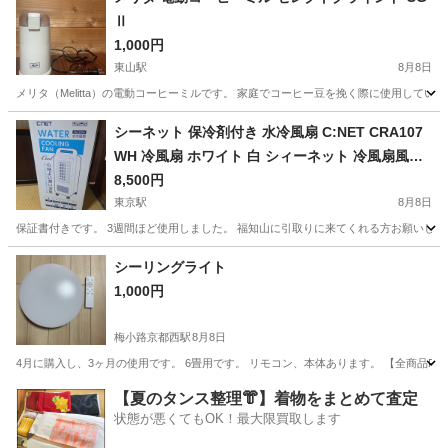
Ⅱ
1,000円
東山駅
8月8日
メリタ（Melitta）の電動コーヒーミルです。 家庭でコーヒー豆を挽く際に使用していまし
京都
京都市
東山駅
キッチン家電
シーネット 保冷剤付き 水冷風扇 C:NET CRA107
WH 冷風扇 ホワイト 白 シィーネット 冷風扇風機
リモコン式冷風扇 リモコン付き 扇風機 タイマー
8,500円
冷風 扇風器 冷却ファン 涼風扇 夏 暑さ対策 冷風機
東京駅
8月8日
水冷扇風機 水冷ファン
保証書付きです。 3週間ほど使用しました。 福知山に引取りに来てくれる方お願いします
京都
福知山市
東京駅
季節、空調家電
シーリングライト
1,000円
梅小路京都西駅
8月8日
4月に購入し、3ヶ月の使用です。 6畳用です。 リモコン、本体あります。 【全商品P5倍＆限定
京都
京都市
梅小路京都西駅
家電
シーリングライト
【夏のタンス整理👘】着物をまとめて査定
状態が悪くてもOK！最大限買取します