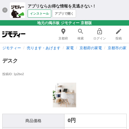
アプリならお得な情報を見逃さない！
インストール
アプリで開く
地元の掲示板 ジモティー 京都版
京都府
検索
ログイン
投稿
ジモティー
売ります・あげます
家電
京都府の家電
京都市の家
デスク
投稿ID: 1p2bo2
0円
商品価格