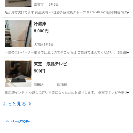
京都市
8月8日
足が片方欠けてます 商品説明 ±0 遠赤外線電気ストーブ 800W 400W 2段階切替 電気 ス
京都
京都市
季節、空調家電
遠赤外線
冷蔵庫
8,000円
大宮駅
8月8日
一階のエレベーター前までは運ぶのでそこからは ご自身で運んでください。 製品情報 Haier 
京都
京都市
大宮駅
キッチン家電
東芝 液晶テレビ
500円
新田駅
8月8日
東芝19インチ 引っ越しに伴い不要になったためお譲りします。 個室でテレビを探され
京都
宇治市
新田駅
テレビ
もっと見る
ページTOPへ