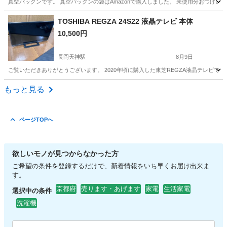
真空パックンです。 真空パックンの袋はAmazonで購入しました。 未使用分おつけい
京都
京都市
北大路駅
生活家電
TOSHIBA REGZA 24S22 液晶テレビ 本体
10,500円
長岡天神駅
8月9日
ご覧いただきありがとうございます。 2020年頃に購入した東芝REGZA液晶テレビです。 動作確認済み
京都
長岡京市
長岡天神駅
テレビ
もっと見る
ページTOPへ
欲しいモノが見つからなかった方
ご希望の条件を登録するだけで、新着情報をいち早くお届け出来ま
す。
京都府
売ります・あげます
家電
生活家電
選択中の条件
洗濯機