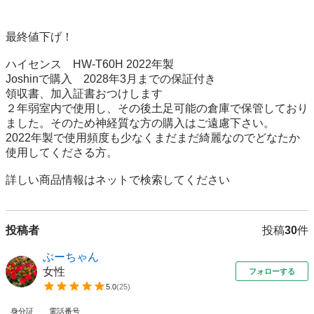
最終値下げ！

ハイセンス　HW-T60H 2022年製

Joshinで購入　2028年3月までの保証付き

領収書、加入証書おつけします

２年弱室内で使用し、その後土足可能の倉庫で保管しており
ました。そのため神経質な方の購入はご遠慮下さい。

2022年製で使用頻度も少なくまだまだ綺麗なのでどなたか
使用してくださる方。

詳しい商品情報はネットで検索してください
投稿者
投稿
30
件
ぶーちゃん
女性
フォローする
5.0
(
25
)
身分証
電話番号