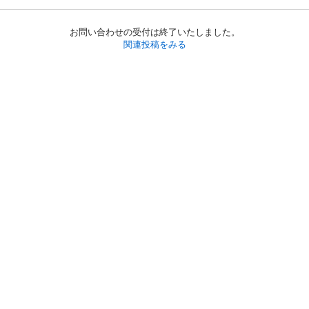
お問い合わせの受付は終了いたしました。
関連投稿をみる
初めての方へ
利用規約
プライバシーポリシー
プライバシー・ステートメント
健全化に資する運用方針
お問い合わせ
運営会社
サイトマップ
ご利用ガイド
フリーワードで探す
PC版で表示
都道府県選択
特定商取引法の表示
利用者情報の外部送信について
© 2011-
2026
Jmty, Inc.