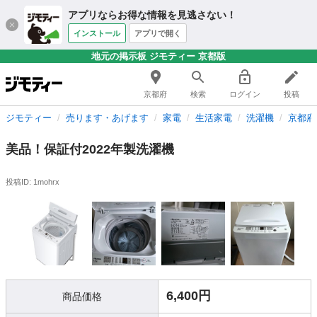
アプリならお得な情報を見逃さない！
インストール
アプリで開く
地元の掲示板 ジモティー 京都版
京都府
検索
ログイン
投稿
ジモティー
売ります・あげます
家電
生活家電
洗濯機
京都府
美品！保証付2022年製洗濯機
投稿ID: 1mohrx
6,400円
商品価格