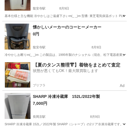
龍安寺駅
8月9日
基本仕様と主な機能 冷やかしはご遠慮下さいm(_ _)m 型番: 東芝電気保温ポット PLK-2
京都
京都市
龍安寺駅
キッチン家電
ポット
懐かしいメーカーのコーヒーメーカー
0円
龍安寺駅
8月9日
冷やかしお断りm(_ _)m この製品は、1995年製のナショナル（現在、松下電器産業）製コ
京都
京都市
龍安寺駅
生活家電
【夏のタンス整理👘】着物をまとめて査定
状態が悪くてもOK！最大限買取します
プリフラ
Ad
SHARP 冷凍冷蔵庫 152L/2022年製
7,000円
長岡京駅
8月9日
SHARP 冷凍冷蔵庫 152L／2022年製 SHARP（シャープ）の2ドア冷凍冷蔵庫です