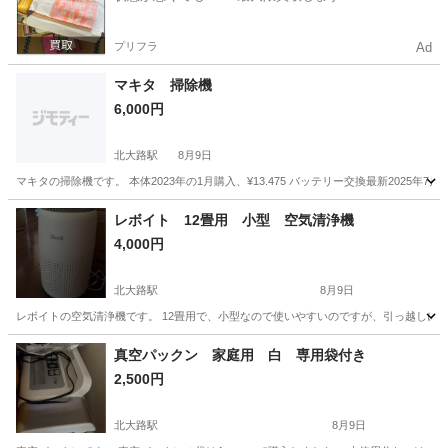
プリフラ
Ad
マキタ 掃除機
6,000円
北大路駅
8月9日
マキタの掃除機です。 本体2023年の1月購入、¥13.475 バッテリー交換最新2025年7
京都
京都市
北大路駅
生活家電
マキタ
レボイト 12畳用 小型 空気清浄機
4,000円
北大路駅
8月9日
レボイトの空気清浄機です。 12畳用で、小型なので使いやすいのですが、引っ越しに伴
京都
京都市
北大路駅
季節、空調家電
小型
真空パックン 家庭用 白 専用袋付き
2,500円
北大路駅
8月9日