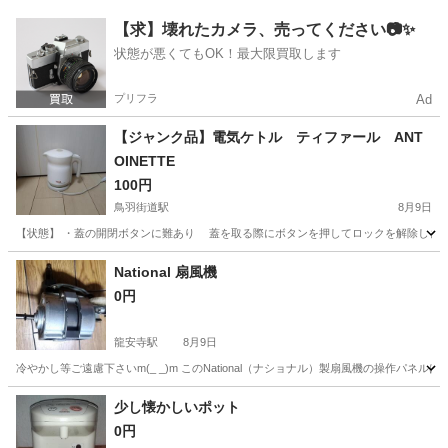
京都
宇治市
宇治駅
カメラ
【求】壊れたカメラ、売ってください📷✨
状態が悪くてもOK！最大限買取します
プリフラ
Ad
【ジャンク品】電気ケトル ティファール ANT
OINETTE
100円
鳥羽街道駅
8月9日
【状態】 ・蓋の開閉ボタンに難あり 蓋を取る際にボタンを押してロックを解除します
京都
京都市
鳥羽街道駅
キッチン家電
National 扇風機
0円
龍安寺駅
8月9日
冷やかし等ご遠慮下さいm(_ _)m このNational（ナショナル）製扇風機の操作パネ
京都
京都市
龍安寺駅
季節、空調家電
少し懐かしいポット
0円