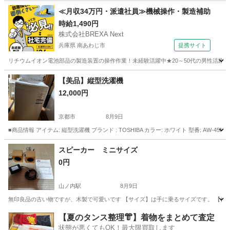
京都
長岡京市
長岡京駅
キッチン家電
≪月収34万円・派遣社員≫機械操作・製造補助
時給1,490円
株式会社BREXA Next
兵庫県 南あわじ市
提携サイト
リチウムイオン電池部品の製造装置の操作作業！未経験活躍中★20～50代の男性活躍中
兵庫
南あわじ市
その他
【美品】縦型洗濯機
12,000円
京都市
8月9日
■商品情報 アイテム: 縦型洗濯機 ブランド : TOSHIBA カラー: ホワイト 型番: A
京都
京都市
生活家電
スピーカー ミニサイズ
0円
山ノ内駅
8月9日
無印良品の古い物ですが、木製で可愛いです 【サイズ】は手に乗るサイズです。 【傷な
京都
京都市
山ノ内駅
オーディオ
イオン
【夏のタンス整理👘】着物をまとめて査定
状態が悪くてもOK！最大限買取します