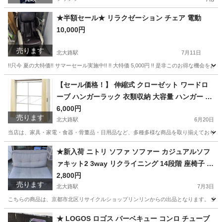
★半額セール★ リラクゼーション チェア 電動
10,000円
売ります
北大路駅
7月11日
!!只今 夏の大特価!! サマーセール実施中!! !! 大特価 5,000円 !! 是非このお得な機会を
京都
京都市
北大路駅
家具
電動
【セール価格！】 伸縮式 クローゼット ワードロ
ーブ ハンガーラック 衣類収納 大容量 ハンガー 掛
け
6,000円
売ります
北大路駅
6月20日
当店は、家具・家電・食器・骨董品・日用品など、多種多様な商品を取り揃えております。
京都
京都市
北大路駅
収納家具
ワードローブ
★新入荷 ニトリ ソファ ソファー カジュアルソフ
ァキット2 3way リクライニング 14段階 座椅子 ベ
ッド ベット
2,800円
売ります
北大路駅
7月3日
こちらの商品は、京都市北区リサイクルショップリンリンからの出品となります。 当店
京都
京都市
北大路駅
ソファ
ベット
★ LOGOS ロゴス バーベキュー コンロ チューブ