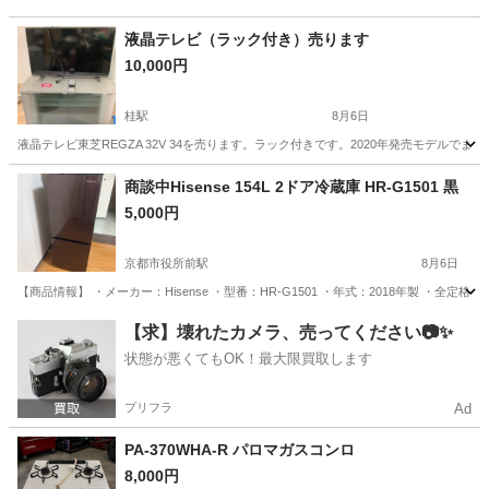
液晶テレビ（ラック付き）売ります
10,000円
桂駅
8月6日
液晶テレビ東芝REGZA 32V 34を売ります。ラック付きです。2020年発売モデル
京都
京都市
桂駅
テレビ
ラック
商談中Hisense 154L 2ドア冷蔵庫 HR-G1501 黒
5,000円
京都市役所前駅
8月6日
【商品情報】 ・メーカー：Hisense ・型番：HR-G1501 ・年式：2018年製 ・全定格内容積：
京都
京都市
京都市役所前駅
キッチン家電
Hisense
【求】壊れたカメラ、売ってください📷✨
状態が悪くてもOK！最大限買取します
プリフラ
Ad
PA-370WHA-R パロマガスコンロ
8,000円