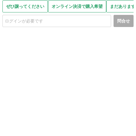
ぜひ譲ってください
オンライン決済で購入希望
まだあります
問合せ
初めての方へ
利用規約
プライバシーポリシー
プライバシー・ステートメント
健全化に資する運用方針
お問い合わせ
運営会社
サイトマップ
ご利用ガイド
フリーワードで探す
PC版で表示
都道府県選択
特定商取引法の表示
利用者情報の外部送信について
© 2011-
2026
Jmty, Inc.