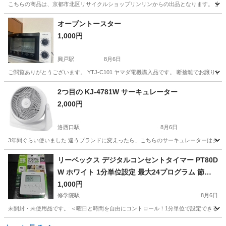
こちらの商品は、京都市北区リサイクルショップリンリンからの出品となります。 当店
京都
京都市
北大路駅
生活家電
アイリスオーヤマ
オーブントースター
1,000円
興戸駅
8月6日
ご閲覧ありがとうございます。 YTJ-C101 ヤマダ電機購入品です。 断捨離でお譲
京都
京田辺市
興戸駅
キッチン家電
2つ目の KJ-4781W サーキュレーター
2,000円
洛西口駅
8月6日
3年間ぐらい使いました 違うブランドに変えったら、こちらのサーキュレーターはタンス
京都
京都市
洛西口駅
生活家電
サーキュレーター
リーベックス デジタルコンセントタイマー PT80D
W ホワイト 1分単位設定 最大24プログラム 節電
省エネ 不在防犯 屋内用 定格1500W
1,000円
修学院駅
8月6日
未開封・未使用品です。 ＜曜日と時間を自由にコントロール！1分単位で設定できる多機能
京都
京都市
修学院駅
生活家電