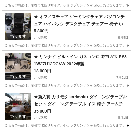
こちらの商品は、京都市北区リサイクルショップリンリンからの出品となります。 当店
京都
京都市
北大路駅
ミラー/鏡
ミラー
★ オフィスチェア ゲーミングチェア パソコンチ
ェア ハイバック デスクチェア チェアー 椅子 いす
高さ調整 キャスター付き ワークチェア 回転チェ
5,800円
売ります
ア pc パソコンチェア
北大路駅
8月5日
こちらの商品は、京都市北区リサイクルショップリンリンからの出品となります。 当店
京都
京都市
北大路駅
椅子
ゲーミングチェア
★ リンナイ ビルトイン ガスコンロ 都市ガス RS3
1W27U12DGVW 2022年製
18,000円
売ります
北大路駅
7月31日
こちらの商品は、京都市北区リサイクルショップリンリンからの出品となります。 当店
京都
京都市
北大路駅
家具
ビルトイン
★新入荷 カリモク karimoku ダイニングテーブル
セット ダイニング テーブル イス 椅子 アームチェ
ア ベントウッド 曲げ木 ラタン 籐
35,000円
売ります
北大路駅
8月1日
こちらの商品は、京都市北区リサイクルショップリンリンからの出品となります。 当店