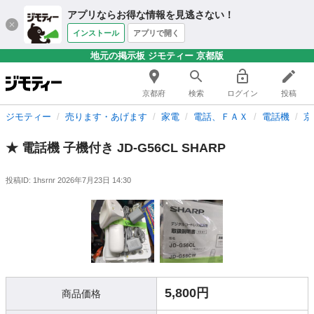
アプリならお得な情報を見逃さない！
インストール
アプリで開く
地元の掲示板 ジモティー 京都版
京都府
検索
ログイン
投稿
ジモティー
売ります・あげます
家電
電話、ＦＡＸ
電話機
京
★ 電話機 子機付き JD-G56CL SHARP
投稿ID: 1hsrnr
2026年7月23日 14:30
5,800円
商品価格