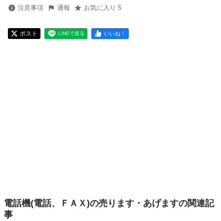
注意事項
通報
お気に入り 5
ポスト
いいね！
LINEで送る
電話機(電話、ＦＡＸ)の売ります・あげますの関連記
事