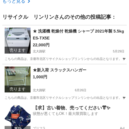
もっと見る
リサイクル リンリン
さんのその他の投稿記事：
★ 洗濯機 乾燥付 乾燥機 シャープ 2021年製 5.5kg
ES-TX5E
22,000円
売ります
北大路駅
5月29日
こちらの商品は、京都市北区リサイクルショップリンリンからの出品となります。 当店
京都
京都市
北大路駅
生活家電
シャープ
★新入荷 スラックスハンガー
1,000円
売ります
北大路駅
6月26日
こちらの商品は、京都市北区リサイクルショップリンリンからの出品となります。 当店
京都
京都市
北大路駅
家具
【求】古い着物、売ってください👘✨
状態が悪くてもOK！最大限買取します
プリフラ
Ad