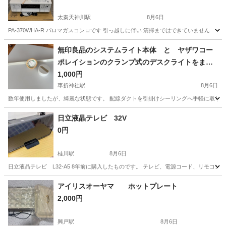
太秦天神川駅
8月6日
PA-370WHA-R パロマガスコンロです 引っ越しに伴い 清掃まではできていません
京都
京都市
太秦天神川駅
生活家電
無印良品のシステムライト本体 と ヤザワコー
ポレイションのクランプ式のデスクライトをまと
めて
1,000円
車折神社駅
8月6日
数年使用しましたが、綺麗な状態です。 配線ダクトを引掛けシーリングへ手軽に取り付
京都
京都市
車折神社駅
生活家電
日立液晶テレビ 32V
0円
桂川駅
8月6日
日立液晶テレビ L32-A5 8年前に購入したものです。 テレビ、電源コード、リモコン
京都
京都市
桂川駅
テレビ
年季
アイリスオーヤマ ホットプレート
2,000円
興戸駅
8月6日