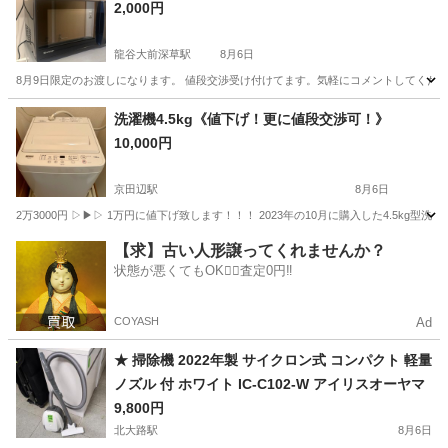
2,000円
龍谷大前深草駅
8月6日
8月9日限定のお渡しになります。 値段交渉受け付けてます。気軽にコメントしてくだ
京都
京都市
龍谷大前深草駅
キッチン家電
洗濯機4.5kg《値下げ！更に値段交渉可！》
10,000円
京田辺駅
8月6日
2万3000円 ▷▶︎▷ 1万円に値下げ致します！！！ 2023年の10月に購入した4.5
京都
京田辺市
京田辺駅
生活家電
状態
【求】古い人形譲ってくれませんか？
状態が悪くてもOK🙆‍♀️査定0円‼️
COYASH
Ad
★ 掃除機 2022年製 サイクロン式 コンパクト 軽量
ノズル 付 ホワイト IC-C102-W アイリスオーヤマ
9,800円
北大路駅
8月6日