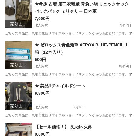
京都
京都市
北大路駅
ダイニングセット
★希少 古着 第二衣糧廠 背負い袋 リュックサック
バックパック ミリタリー 日本軍
7,000円
売ります
北大路駅
7月17日
こちらの商品は、京都市北区リサイクルショップリンリンからの出品となります。 当店
京都
京都市
北大路駅
靴/バッグ
日本軍
★ ゼロックス青色鉛筆 XEROX BLUE-PENCIL 1
箱（12本入り）
500円
売ります
北大路駅
6月14日
こちらの商品は、京都市北区リサイクルショップリンリンからの出品となります。 当店
京都
京都市
北大路駅
生活雑貨
XEROX
★ 美品!!チャイルドシート
6,800円
売ります
北大路駅
7月10日
こちらの商品は、京都市北区リサイクルショップリンリンからの出品となります。 当店
京都
京都市
北大路駅
ベビー用品
リンリン
【セール価格！】 長火鉢 火鉢
8,000円