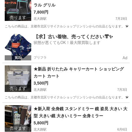
ラル グリル
7,800円
売ります
北大路駅
7月19日
こちらの商品は、京都市北区リサイクルショップリンリンからの出品となります。 当店
京都
京都市
北大路駅
家具
チューブラル
【求】古い着物、売ってください👘✨
状態が悪くてもOK！最大限買取します
プリフラ
Ad
★新品 折りたたみ キャリーカート ショッピング
カート カート
3,500円
売ります
北大路駅
7月3日
こちらの商品は、京都市北区リサイクルショップリンリンからの出品となります。 当店
京都
京都市
北大路駅
家具
★新入荷 全身鏡 スタンドミラー 鏡 姿見 大きい 大
型 大きい鏡 大きいミラー 全身ミラー
5,800円
売ります
北大路駅
6月6日