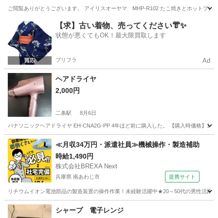
ご閲覧ありがとうございます。 アイリスオーヤマ MHP-R102 たこ焼きとホットプ
京都
京田辺市
興戸駅
キッチン家電
【求】古い着物、売ってください👘✨
状態が悪くてもOK！最大限買取します
プリフラ
Ad
ヘアドライヤ
2,000円
二条駅
8月6日
パナソニックヘアドライヤ EH-CNA2G-PP 4年ほど前に購入した。 【購入時価格】12
京都
京都市
二条駅
美容家電
≪月収34万円・派遣社員≫機械操作・製造補助
時給1,490円
株式会社BREXA Next
兵庫県 南あわじ市
提携サイト
リチウムイオン電池部品の製造装置の操作作業！未経験活躍中★20～50代の男性活躍中
兵庫
南あわじ市
その他
シャープ 電子レンジ