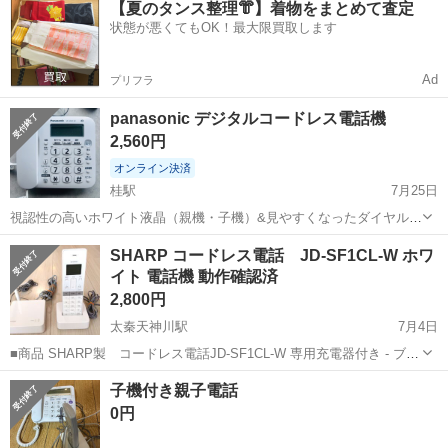
【夏のタンス整理👘】着物をまとめて査定
業です。 クリーンルーム内での作業もあります。 機械熱で暑い職場も
状態が悪くてもOK！最大限買取します
あります。 残業ほぼありま...
Ad
プリフラ
panasonic デジタルコードレス電話機
2,560円
オンライン決済
桂駅
7月25日
視認性の高いホワイト液晶（親機・子機）&見やすくなったダイヤルキ
ー（親機） 呼出音が鳴る前に相手に警告メッセージを流す「迷惑防止
京都
京都市
桂駅
電話、ＦＡＸ
SHARP コードレス電話 JD-SF1CL-W ホワ
★1」機能搭載 ナンバー・ディスプレイ契約なしでも不在着信履歴を
イト 電話機 動作確認済
表示（日付・時刻のみ） 子機付き
2,800円
太秦天神川駅
7月4日
■商品 SHARP製 コードレス電話JD-SF1CL-W 専用充電器付き - ブラ
ンド: SHARP - モデル名: JD-SF1CL - タイプ: コードレス電話 - 充電
京都
京都市
太秦天神川駅
電話、ＦＡＸ
子機付き親子電話
器: 専用充電器付き - 色: ホワ...
0円