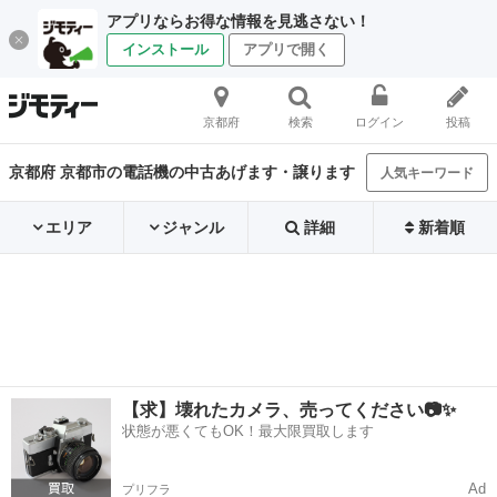
アプリならお得な情報を見逃さない！
インストール
アプリで開く
京都府
検索
ログイン
投稿
京都府 京都市の電話機の中古あげます・譲ります
人気キーワード
エリア
ジャンル
詳細
新着順
【求】壊れたカメラ、売ってください📷✨
状態が悪くてもOK！最大限買取します
Ad
プリフラ