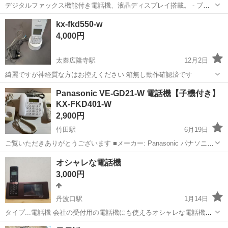
デジタルファックス機能付き電話機、液晶ディスプレイ搭載。 - ブラ
ンド: Panasonic - モデル: KX-PW607-S - タイプ: デジタル電話機 - 機
京都
京都市
北大路駅
電話、ＦＡＸ
Panasonic
kx-fkd550-w
能: ファックス機能付き - ディスプレイ: 液晶ディス...
4,000円
太秦広隆寺駅
12月2日
綺麗ですが神経質な方はお控えください 箱無し動作確認済です
京都
京都市
太秦広隆寺駅
電話、ＦＡＸ
Panasonic VE-GD21-W 電話機【子機付き】
KX-FKD401-W
2,900円
竹田駅
6月19日
ご覧いただきありがとうございます ■メーカー: Panasonic パナソニッ
ク ■商品名: VE-GD21-W 電話機 ■付属品 本体 子機 KX-FKD401-W
京都
京都市
竹田駅
電話、ＦＡＸ
FKD
オシャレな電話機
ACアダプター ※写真に掲載して...
3,000円
丹波口駅
1月14日
タイプ...電話機 会社の受付用の電話機にも使えるオシャレな電話機で
す。 お部屋のインテリアの一部としても、いいかと思います。
京都
京都市
丹波口駅
電話、ＦＡＸ
会社