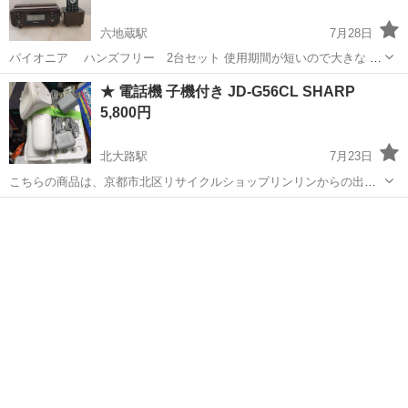
六地蔵駅
7月28日
パイオニア ハンズフリー 2台セット 使用期間が短いので大きな ダ
メージは無いように思います ネット検索した所 中古品で￥15,000～
京都
京都市
六地蔵駅
電話、ＦＡＸ
パイオニア
★ 電話機 子機付き JD-G56CL SHARP
販売されています
5,800円
北大路駅
7月23日
こちらの商品は、京都市北区リサイクルショップリンリンからの出品
となります。 当店は、家具・家電・食器・骨董品・日用品など、多種
京都
京都市
北大路駅
電話、ＦＡＸ
SHARP
多様な商品を取り揃えております。 昭和レトロなレア商品も沢山ござ
いますので、店内を見るだけ...