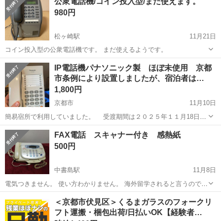
公衆電話機/コイン投入型/まだ使えます。
980円
松ヶ崎駅
11月21日
コイン投入型の公衆電話機です。 まだ使えるようです。
京都
京都市
松ヶ崎駅
電話、ＦＡＸ
公衆電話
IP電話機パナソニック製 ほぼ未使用 京都
市条例により設置しましたが、宿泊者は…
1,800円
京都市
11月10日
簡易宿所で利用していました。 受渡期間は２０２５年１１月18日か
ら１１月20日です。時刻は調整させて頂く可能性があります。 受渡場
京都
京都市
電話、ＦＡＸ
IP電話
FAX電話 スキャナー付き 感熱紙
所は南区東九条南松ノ木町で、河原町通りから路地入って10M程で
500円
す。車両進入・駐車は往...
中書島駅
11月8日
電気つきません。 使い方わかりません。 海外留学されると言うので、
5000円で買い取りましたが、使う機会がなく出品します。 感熱紙代金
京都
京都市
中書島駅
電話、ＦＡＸ
感熱紙
＜京都市伏見区＞くるまガラスのフォークリ
と基盤をバラして売れるらしいのですが、詳しい方どうぞよろしくお
フト運搬・梱包出荷/日払いOK【経験者…
願いします!