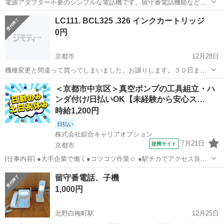
電源アダプター不要のシンプルな電話機です。留守番電話機能などは
ありません。親戚の１人暮らしの女性が半年程使っていました。機能
京都
京都市
等持院・立命館大学衣笠キャンパス前駅
LC111. BCL325 .326 インクカートリッジ
に異常はありません。見渡したところ、キズや汚れもなく、美品だと
電話、ＦＡＸ
コード
0円
思います。 お譲りするのは、電話機本体...
京都市
12月28日
機種変更と間違って買ってしまいました。お譲りします。３０日ま
で、できるだけ早くとりにきてくれる方を優先させていただきます。
京都
京都市
電話、ＦＡＸ
BCL
＜京都市中京区＞真空ポンプの工具組立・ハ
よろしくおねがいします。
ンダ付け/日払いOK【未経験から安心ス…
時給1,200円
日払い
株式会社綜合キャリアオプション
7月21日
提携サイト
京都市
[仕事内容] ●大手企業で働く●コツコツ作業☆ ●駅チカでアクセス良好
です♪ ●土日休みでプライベートも大切にできます♪ 【業務内容詳細】
京都
京都市
工場
留守番電話、子機
半導体を製造する機械に使われるポンプの組立業務。 工具やハンダな
1,000円
どを使用して組立てるお...
北野白梅町駅
12月25日