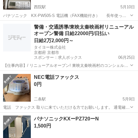
西院駅
5月10日
パナソニック KX-PW505-S 電話機（FAX機能付き） 長年使って
いなかった為、インク等は交換が必要かと思います。電話機能は問題
京都
京都市
西院駅
電話、ＦＡＸ
パナソニック
警備・交通誘導/東映太秦映画村リニューアル
なく使えます。 🌟京都市山科区まで取りに来れる人。 5月20日までお
オープン警備 日給22000円/日払い
願いします。 都...
日給2万2,000円～
タイヨー株式会社
京都府 京都市
スポンサー：求人ボックス
06月25日
【仕事内容】/ リニューアルオープン! 東映太秦映画村のコンシェルジ
ュ! お仕事内容 リニューアルオープンする東映太秦映画村での 警備ス
アルバイト・パート
NEC電話ファックス
タッフをお願いします! 目指せ!「おもてなし」のできる警備員! 具体的
0円
には…? ・出入管理業務...
二条駅
5月9日
電話 ファックス 取りに来ていただける方でお願いします。 通電確認
はしております。 ファックス機能に関しては、現在回線がないため確
京都
京都市
二条駅
電話、ＦＡＸ
NEC
パナソニックKXーPZ720ーN
認できません。 ご理解の方お願いします。
1,500円