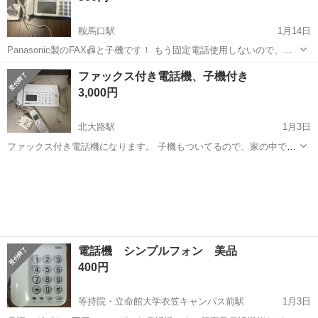
鞍馬口駅
1月14日
Panasonic製のFAX📠と子機です！ もう固定電話使用しないので、出
品です。 ⚠️品番など写真3枚目
京都
京都市
鞍馬口駅
電話、ＦＡＸ
FAX
ファックス付き電話機、子機付き
3,000円
北大路駅
1月3日
ファックス付き電話機になります。 子機もついてるので、家の中で二
カ所から電話を取れます。 現在でも使用しています。 よろしくお願い
京都
京都市
北大路駅
電話、ＦＡＸ
します。
よろしくお願いします
電話機 シンプルフォン 美品
400円
等持院・立命館大学衣笠キャンパス前駅
1月3日