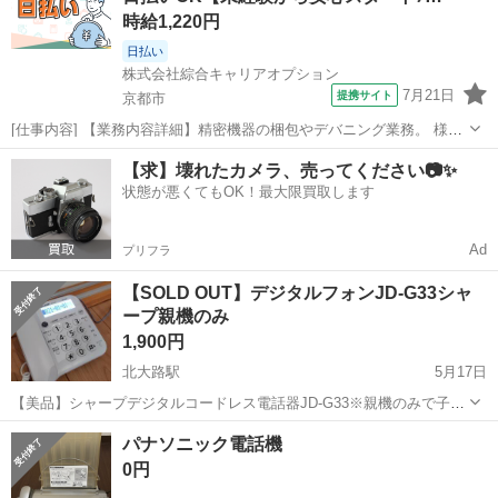
時給1,220円
日払い
株式会社綜合キャリアオプション
7月21日
提携サイト
京都市
[仕事内容] 【業務内容詳細】精密機器の梱包やデバニング業務。 様々
のサイズの機械・機械部品を専用の資材を用いて梱包していただくお
京都
京都市
工場
【求】壊れたカメラ、売ってください📷✨
仕事です。 【取扱製品情報】精密機器 。＋お仕事探しはコンシェルス
状態が悪くてもOK！最大限買取します
タッフにおまかせ＋。 あ...
Ad
プリフラ
【SOLD OUT】デジタルフォンJD-G33シャ
ープ親機のみ
1,900円
北大路駅
5月17日
【美品】シャープデジタルコードレス電話器JD-G33※親機のみで子機
は無し ほとんど使われず袋に入れて眠ってました。 子機無しなのに
京都
京都市
北大路駅
電話、ＦＡＸ
シャープ
パナソニック電話機
「お！安い!」とポチッてしまった品です(´・ω・｀) この金額なら、
0円
Amazonでも買えませ...