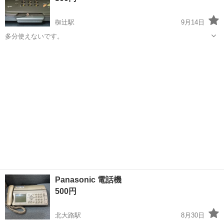
椥辻駅
9月14日
多分使えないです。
京都
京都市
椥辻駅
電話、ＦＡＸ
Panasonic 電話機
500円
北大路駅
8月30日