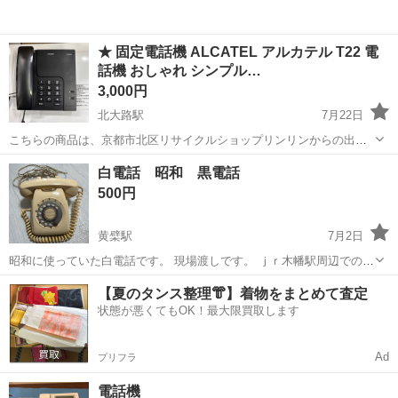
★ 固定電話機 ALCATEL アルカテル T22 電
話機 おしゃれ シンプル…
3,000円
北大路駅
7月22日
こちらの商品は、京都市北区リサイクルショップリンリンからの出品
となります。 当店は、家具・家電・食器・骨董品・日用品など、多種
京都
京都市
北大路駅
電話、ＦＡＸ
業務用
白電話 昭和 黒電話
多様な商品を取り揃えております。 昭和レトロなレア商品も沢山ござ
500円
いますので、店内を見るだけで...
黄檗駅
7月2日
昭和に使っていた白電話です。 現場渡しです。 ｊｒ木幡駅周辺での受
け渡し希望です
京都
京都市
黄檗駅
電話、ＦＡＸ
【夏のタンス整理👘】着物をまとめて査定
状態が悪くてもOK！最大限買取します
Ad
プリフラ
電話機