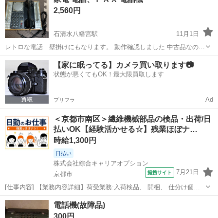
す。 綺麗になる分は拭いてお渡しします。
2,560円
石清水八幡宮駅
11月1日
レトロな電話 壁掛けにもなります。 動作確認しました 中古品なので
ノークレーム、ノーリターンでお願いします。
京都
京都市
石清水八幡宮駅
電話、ＦＡＸ
FAX
【家に眠ってる】カメラ買い取ります📷
状態が悪くてもOK！最大限買取します
Ad
プリフラ
＜京都市南区＞繊維機械部品の検品・出荷/日
払いOK【経験活かせる☆】残業ほぼナ…
時給1,300円
日払い
株式会社綜合キャリアオプション
7月21日
提携サイト
京都市
[仕事内容] 【業務内容詳細】荷受業務:入荷検品、 開梱、 仕分け個装
検査業務:計量、 計測出荷業務:個装、 梱包、 発送【取扱製品情報】繊
京都
京都市
仕分け
電話機(故障品)
維機械 。＋お仕事探しはコンシェルスタッフにおまかせ＋。 あなたの
300円
お仕事探しをし...