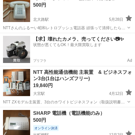
500円
途相談させてください...
北大路駅
5月28日
NTTさんのふるーい昭和レトロプッシュ電話器 頑張って清掃したら使
えそう！て思い、電話線に挿したら使えました。 呼び出し音などは昭
京都
京都市
北大路駅
電話、ＦＡＸ
【求】壊れたカメラ、売ってください📷✨
和レトロ感に震えます！(;´༎ຶД༎ຶ`) 残念ながら複数個所にヒビや割れがあ
状態が悪くてもOK！最大限買取します
ります(´・ω...
Ad
プリフラ
NTT 高性能通信機能 主装置 & ビジネスフォ
ン3台(1台はハンズフリー)
19,840円
大宮駅
4月12日
NTT ZXモデル主装置、3台のホワイトビジネスフォン（取扱説明書付
き） 【使用期間1年】 ◆【NTT ZXモデル主装置】 最新の通信技術を
京都
京都市
大宮駅
電話、ＦＡＸ
NTT
SHARP 電話機（電話機能のみ）
搭載しており、クリアな音質を提供します。 【省エネ設計】 消費電力
500円
はわずか10...
オンライン決済
出町柳駅
12月2日