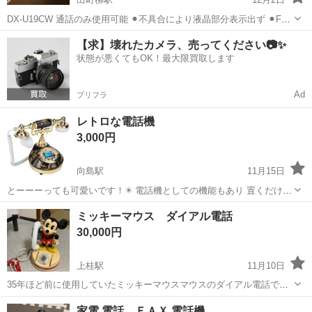
DX-U19CW 通話のみ使用可能 ⚫︎不具合により液晶部分表示出ず ⚫︎FAX
使用不可 ⚫︎子機ナシ 電気、電話線で電話機としての通話は可能です
京都
京都市
出町柳駅
電話、ＦＡＸ
SHARP
【求】壊れたカメラ、売ってください📷✨
使用感ありますが、アルコールシートで拭き上げてお渡し予定
状態が悪くてもOK！最大限買取します
Ad
プリフラ
レトロな電話機
3,000円
向島駅
11月15日
とーーーっても可愛いです！✴️ 電話機としての機能もあり 置くだけで
インテリアにもなります。 部品など中を見るために開封はしましたが
京都
京都市
向島駅
電話、ＦＡＸ
レトロ
ミッキーマウス ダイアル電話
未使用です！
30,000円
上桂駅
11月10日
35年ほど前に使用していたミッキーマウスマウスのダイアル電話で
す。 インテリアにどうでしょうか。 色が禿げてしまった部分もありま
京都
京都市
上桂駅
電話、ＦＡＸ
ダイアル
家電 電話、ＦＡＸ 電話機