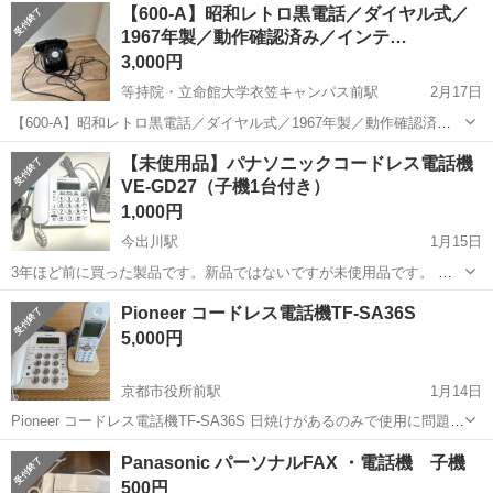
京都
京都市
工場
【600-A】昭和レトロ黒電話／ダイヤル式／
【業務内容詳細】・投入作業スプレーの材料となる缶などの部品をラ
1967年製／動作確認済み／インテ…
イン上に流します・組立作業...
3,000円
等持院・立命館大学衣笠キャンパス前駅
2月17日
【600-A】昭和レトロ黒電話／ダイヤル式／1967年製／動作確認済み
昭和の雰囲気をそのまま残した、ダイヤル式黒電話「600-A」です。
京都
京都市
等持院・立命館大学衣笠キャンパス前駅
【未使用品】パナソニックコードレス電話機
底面には 1967年製 の刻印があり、電電公社時代の実物として非常に
VE-GD27（子機1台付き）
電話、ＦＡＸ
黒電話
味わい深い一台...
1,000円
今出川駅
1月15日
3年ほど前に買った製品です。新品ではないですが未使用品です。 箱
から取り出して置いておりましたが1回も電気を通しておりません。
京都
京都市
今出川駅
電話、ＦＡＸ
コードレス電話
Pioneer コードレス電話機TF-SA36S
（箱はありません） 新品はネット通販などで6000～8000円程度で販売
5,000円
されているものです。 ...
京都市役所前駅
1月14日
Pioneer コードレス電話機TF-SA36S 日焼けがあるのみで使用に問題あ
りません。 受話器タイプ コードレス 画面仕様 親機：数字、子機：カ
京都
京都市
京都市役所前駅
電話、ＦＡＸ
Panasonic パーソナルFAX ・電話機 子機
ナ 親機・子機：ホワイトバックライト液晶 有線通話機 1 台 コードレ
コードレス電話
500円
ス...