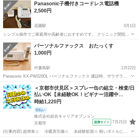
Panasonic子機付きコードレス電話機
2,500円
花園駅
3月1日
シンプル操作でご家庭用や高齢者におすすめです。 クリニック閉院整
理のため出品しました。 約10ヶ月程使用のため美品です。 ブランド
京都
京都市
花園駅
電話、ＦＡＸ
コードレス電話
パーソナルファックス おたっくす
Panasonic モデル VE-GD27 W タイプ 固定電話 付属品 子
1,000円
機 充電...
中書島駅
2月22日
Panasonic KX-PW320DL パーソナルファックス 通話時、ザラザラと
いう雑音が入ります。 ファックスは現状問題ありません。 固定電話解
京都
京都市
中書島駅
電話、ＦＡＸ
固定電話
＜京都市伏見区＞スプレー缶の組立・検査/日
約に伴い、不要になったので出品します。
払いOK【未経験OK！ビギナー活躍中…
時給1,220円
日払い
株式会社綜合キャリアオプション
7月21日
提携サイト
京都市
[仕事内容] 超簡単☆ 冷暖房完備☆ 未経験歓迎☆ 軽いボトルに傷
がないかをチェックしたり、 箱詰めしたりする機械を動かすお仕事！