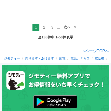
1
2
3
...
次へ
全198件中 1-50件表示
ページTOPへ
ジモティー
売ります・あげます
家電
電話、ＦＡＸ
電話機