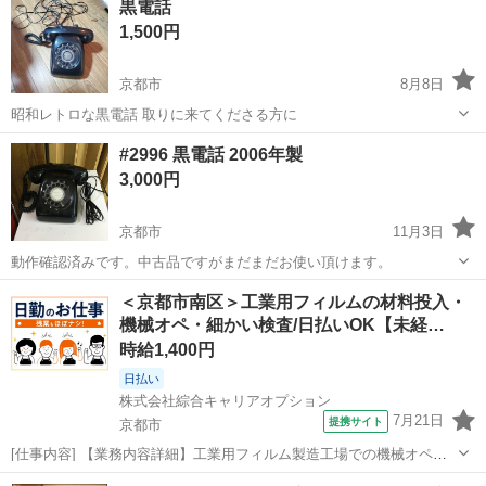
黒電話
1,500円
京都市
8月8日
昭和レトロな黒電話 取りに来てくださる方に
京都
京都市
電話、ＦＡＸ
黒電話
#2996 黒電話 2006年製
3,000円
京都市
11月3日
動作確認済みです。中古品ですがまだまだお使い頂けます。
京都
京都市
電話、ＦＡＸ
黒電話
＜京都市南区＞工業用フィルムの材料投入・
機械オペ・細かい検査/日払いOK【未経…
時給1,400円
日払い
株式会社綜合キャリアオプション
7月21日
提携サイト
京都市
[仕事内容] 【業務内容詳細】工業用フィルム製造工場での機械オペレ
ーター業務。 機械への材料の投入と機械操作、 細かい物を検査する作
京都
京都市
工場