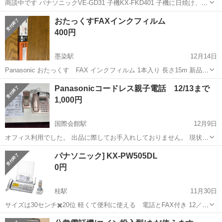
商談中です パナソニックVE-GD31 子機KX-FKD401 子機に日焼け、親
機に使用感があります 子機は無切縁充電というのか知りませんが、金
京都
京都市
北野白梅町駅
電話、ＦＡＸ
留守番電話
おたっくすFAXインクフィルム
具がないタイプで置くだけ、フル充電できました どちらも壁掛け可能
400円
です
墨染駅
12月14日
Panasonic おたっくす FAX インクフィルム 1本入り 長さ15m 新品で
す！
京都
京都市
墨染駅
電話、ＦＡＸ
FAX
Panasonicコードレス親子電話 12/13まで
1,000円
国際会館駅
12月9日
オフィス利用でした。 出品に際してお手入れしておりません。 現状渡
しでお願いします。 購入時の箱などはありません。 写真に写ってる物
京都
京都市
国際会館駅
電話、ＦＡＸ
Panasonic
パナソニック] KX-PW505DL
が全てです。 13日の12〜15時の間に、引き取りに来ていただける方の
0円
みお取り引きお願...
桂駅
11月30日
サイズは30センチ✖️20位 軽くて便利に使える 電話とFAX付き 12／4
木曜日の午前中早くに取りに来て頂ける方に お譲りします。
京都
京都市
桂駅
電話、ＦＡＸ
パナソニック