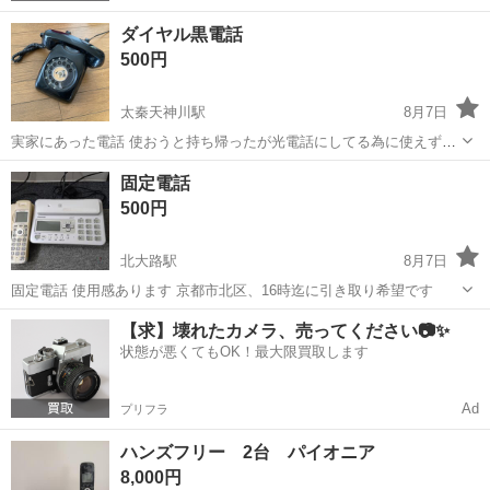
ダイヤル黒電話
500円
太秦天神川駅
8月7日
実家にあった電話 使おうと持ち帰ったが光電話にしてる為に使えずで
した。 （差込口が違った）
京都
京都市
太秦天神川駅
電話、ＦＡＸ
黒電話
固定電話
500円
北大路駅
8月7日
固定電話 使用感あります 京都市北区、16時迄に引き取り希望です
京都
京都市
北大路駅
電話、ＦＡＸ
【求】壊れたカメラ、売ってください📷✨
状態が悪くてもOK！最大限買取します
Ad
プリフラ
ハンズフリー 2台 パイオニア
8,000円