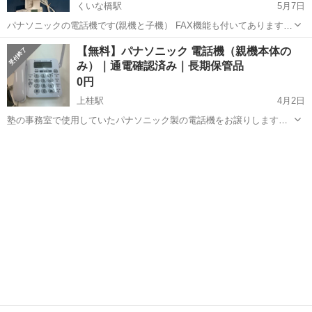
くいな橋駅
5月7日
パナソニックの電話機です(親機と子機） FAX機能も付いてあります。
つい最近まで使いました。 取りに来られる方、お願いします。 もし郵
京都
京都市
くいな橋駅
電話、ＦＡＸ
パナソニック
【無料】パナソニック 電話機（親機本体の
送希望ならば、送料はお客様負担になります。 どうぞよろしくお願い
み）｜通電確認済み｜長期保管品
致します。
0円
上桂駅
4月2日
塾の事務室で使用していたパナソニック製の電話機をお譲りします。
こちらは親機のみとなります（子機は付属しません）。 ■詳細 • メー
京都
京都市
上桂駅
電話、ＦＡＸ
パナソニック
カー： Panasonic（パナソニック） • 内容： 親機本体、ACアダプタ •
状態：...