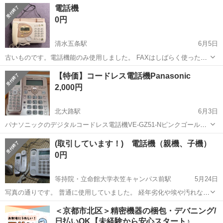
京都
京都市
御陵駅
電話、ＦＡＸ
電話機
先させていただきます。 よろしくおねがいします。
0円
清水五条駅
6月5日
古いものです。電話機能のみ使用しました。 FAXはしばらく使った事
がないため機能しているかどうかは分かりません。写真の物が全てで
京都
京都市
清水五条駅
電話、ＦＡＸ
【特価】コードレス電話機Panasonic
す。宜しくお願いします。
2,000円
北大路駅
6月3日
パナソニックのデジタルコードレス電話機VE-GZ51-Nピンクゴールド
です 本体、バッテリー２個※本体と通話機用 ACアダプター、おまけ
京都
京都市
北大路駅
電話、ＦＡＸ
コードレス電話
(取引しています！) 電話機（親機、子機）
電話線1メートルぐらい？ 通電、通話確認済 簡易清掃済 しかーし！後
0円
から気づきましたが...
等持院・立命館大学衣笠キャンパス前駅
5月24日
写真の通りです。 普通に使用していました。 経年劣化や埃や汚れなど
細かなことが気になる方は取引を避けてください。 ････ 取引を希望
京都
京都市
等持院・立命館大学衣笠キャンパス前駅
＜京都市北区＞精密機器の梱包・デバニング/
される方は、希望する日時を連絡してください。 ①平日の夕方６時以
日払いOK【未経験から安心スタート♪…
電話、ＦＡＸ
通り
降（日...