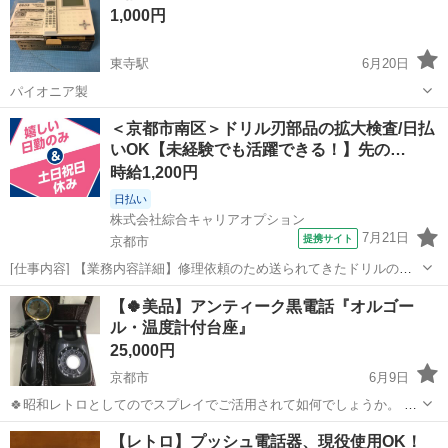
1,000円
東寺駅
6月20日
パイオニア製
京都
京都市
東寺駅
電話、ＦＡＸ
＜京都市南区＞ドリル刃部品の拡大検査/日払
いOK【未経験でも活躍できる！】先の…
時給1,200円
日払い
株式会社綜合キャリアオプション
7月21日
提携サイト
京都市
[仕事内容] 【業務内容詳細】修理依頼のため送られてきたドリルの刃
先などの金属部品を検査する業務。 コーティング前の部品を拡大鏡を
京都
京都市
工場
【🍀美品】アンティーク黒電話『オルゴー
使って目視検査していただいたり、 洗浄後の部品の検査をしていただ
ル・温度計付台座』
きます。 【取扱製品情報】修理...
25,000円
京都市
6月9日
🍀昭和レトロとしてのでスプレイでご活用されて如何でしょうか。 🍀
電話機自体の動作確認は行っていません！ 【注意事項】・・・・・良
京都
京都市
電話、ＦＡＸ
黒電話
【レトロ】プッシュ電話器、現役使用OK！
く読んでください。 💛全国発送無料ですが、(沖縄・離れ島等々)は別