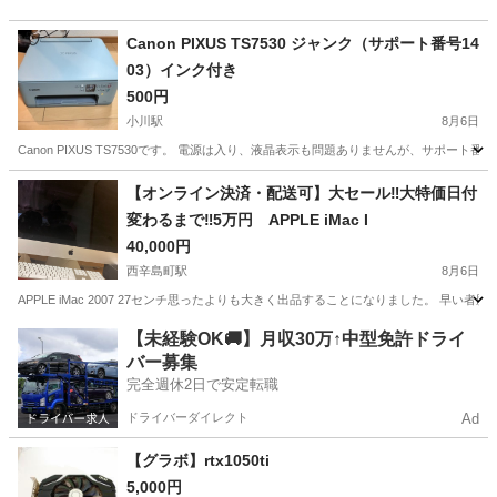
Canon PIXUS TS7530 ジャンク（サポート番号14
03）インク付き
500円
小川駅
8月6日
Canon PIXUS TS7530です。 電源は入り、液晶表示も問題ありませんが、サポー
熊本
宇城市
小川駅
プリンター
【オンライン決済・配送可】大セール‼️大特価日付
変わるまで‼️5万円 APPLE iMac I
40,000円
西辛島町駅
8月6日
APPLE iMac 2007 27センチ思ったよりも大きく出品することになりました。 早い者勝ちで
熊本
熊本市
西辛島町駅
パソコン
iMac
【未経験OK🚚】月収30万↑中型免許ドライ
バー募集
完全週休2日で安定転職
ドライバーダイレクト
Ad
【グラボ】rtx1050ti
5,000円