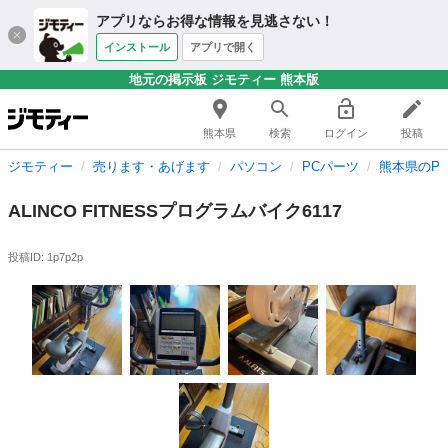
アプリならお得な情報を見逃さない！
インストール
アプリで開く
地元の掲示板 ジモティー 熊本版
熊本県
検索
ログイン
投稿
ジモティー
売ります・あげます
パソコン
PCパーツ
熊本県のP
ALINCO FITNESSプログラムバイク6117
投稿ID: 1p7p2p