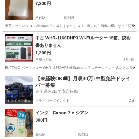
7,200円
八代駅
8月4日
東芝ノートパソコンWindows７に成ります久しぶりに出したら画像の様になって初期
熊本
八代市
八代駅
ノートパソコン
中古 WHR-1166DHP3 Wi-Fiルーター ※箱、説明
書ありません
1,200円
八景水谷駅
8月4日
BUFFALO バッファロー WHR-1166DHP3 AirStation エアステーション 
熊本
熊本市
八景水谷駅
周辺機器
ルーター
【未経験OK🚚】月収30万↑中型免許ドライ
バー募集
完全週休2日で安定転職
ドライバーダイレクト
Ad
インク Canon 7 e シアン
300円
黒石駅
8月3日