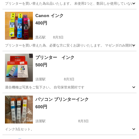
プリンターを買い替えた為出品いたします。 未使用1つと、数回しか使用していない、
熊本
合志市
黒石駅
プリンター
Canon
Canon インク
400円
黒石駅
8月3日
プリンターを買い替えた為、必要な方に安くお譲りいたします。 マゼンダのみ開封し
熊本
合志市
黒石駅
プリンター
Canon
プリンター インク
500円
須屋駅
8月3日
適合機種は写真をご覧下さい。 自宅保管未開封です
熊本
熊本市
須屋駅
プリンター
インク
パソコン プリンターインク
600円
須屋駅
8月3日
インク3点セット。
熊本
熊本市
須屋駅
プリンター
インク