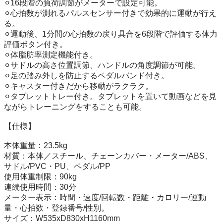
⚪︎16段階の負荷調節がメーターで設定可能。

⚪︎心拍数が測れるパルスセンサー付きで効果的に運動が行え
る。

⚪︎運動後、1分間の心拍数の戻り具合を6段階で評価する体力
評価ボタン付き。

⚪︎体脂肪率測定機能付き。

⚪︎サドルの高さ位置調節、ハンドルの角度調節が可能。

⚪︎足の踏み外しを防止するペダルバンド付き。

⚪︎キャスター付きだから移動がラクラク。

⚪︎タブレットトレー付き。タブレットを置いて動画などを見
ながらトレーニングをすることも可能。

【仕様】

本体重量：23.5kg

材質：本体／スチール、チェーンカバー・メーター/ABS、
サドル/PVC・PU、ペダル/PP

使用体重制限：90kg

連続使用時間：30分

メーター表示：時間・速度/回転数・距離・カロリー/運動
量・心拍数・登録番号/性別。

サイズ：W535xD830xH1160mm
