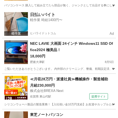
パソコンケース 購入して組み立てたら部品が無く、ジャンクとして出品する事にしました
熊本
熊本市
南熊本駅
パソコン
パソコンケース
日払いバイト
軽作業 時給1400円〜
ヒバライドットコム
Ad
NEC LAVIE 大画面 24インチ Windows11 SSD Of
fice2024 極美品！
18,000円
肥後大津駅
8月5日
ご覧いただきありがとうございます。 内外部のクリーニング、整備、初期設定済、Wind
熊本
菊池郡
肥後大津駅
デスクトップパソコン
SSD
≪月収28万円・派遣社員≫機械操作・製造補助
月給230,000円
株式会社BREXA Next
佐賀県 東山代駅
提携サイト
シリコンウェーハ製品の製造業務！【入社祝い金10万円支給】お友達やカップルとの応募
佐賀
伊万里市
東山代駅
その他
東芝ノートパソコン