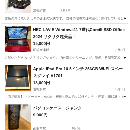
黒髪町駅
8月5日
交換の為に取り外しそのままの状態です。 自分の環境では問題なく動作していました。
熊本
熊本市
黒髪町駅
PCパーツ
NEC LAVIE Windows11 7世代Corei5 SSD Office
2024 サクサク超美品！
15,000円
肥後大津駅
8月5日
ご覧いただきありがとうございます。 内外部のクリーニング、整備、初期設定済、Win
熊本
菊池郡
肥後大津駅
ノートパソコン
SSD
Apple iPad Pro 10.5インチ 256GB Wi-Fi スペー
スグレイ A1701
18,000円
通町筋駅
8月5日
【商品情報】 ・メーカー：Apple ・機種：iPad Pro 10.5インチ ・容量：256GB ・カラー
熊本
熊本市
通町筋駅
ノートパソコン
パソコンケース ジャンク
9,000円
南熊本駅
8月5日