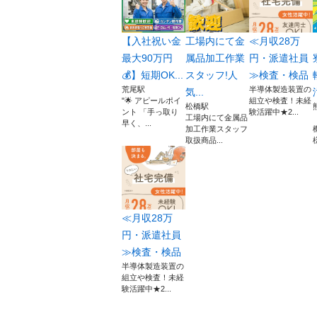
【入社祝い金
工場内にて金
≪月収28万
最大90万円
属品加工作業
円・派遣社員
💰】短期OK...
スタッフ!人
≫検査・検品
荒尾駅
半導体製造装置の
気...
"🌟 アピールポイ
組立や検査！未経
松橋駅
ント 「手っ取り
験活躍中★2...
工場内にて金属品
早く、...
加工作業スタッフ
取扱商品...
≪月収28万
円・派遣社員
≫検査・検品
半導体製造装置の
組立や検査！未経
験活躍中★2...