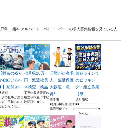
戸島... 熊本 アルバイト・バイト・パートの求人募集情報を見ている人
【財布の残り
≪月収28万
〇障がい者求
製造ラインで
が心細い方へ
円・派遣社員
人・生活保護
のピッキン
🧳】寮付き×...
≫検査・検品
大歓迎・急
グ・組立作業
球磨郡
半導体製造装置の
募/...
【毎...
「次の仕事が決ま
組立や検査！未経
熊本市
通町筋駅
らず、手持ちのお
験活躍中★2...
■お仕事内容 生活
■■――――――
金も少なくな...
保護可能です！！
――――――― ■
...
かんた...