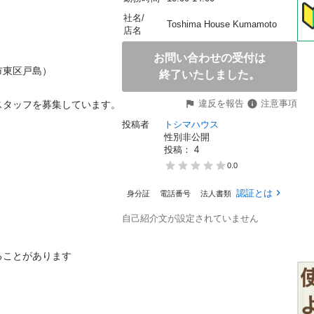
社名/
Toshima House Kumamoto
店名
お問い合わせの受付は
戸島）

終了いたしました。
違反を報告
注意事項
ッフを募集しています。

投稿者
トシマハウス
性別非公開
投稿： 
4
0.0
認証とは
身分証
電話番号
法人書類
自己紹介文が設定されていません
とがあります
