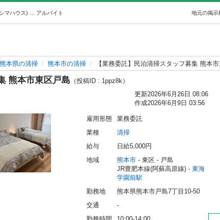
【業務委託】民泊清掃スタッフ募集 熊本市東区戸島 (トシマハウス) 東海学園前の清掃の無料求人広告・アルバイト・バイト募集情報｜ジモティー
アルバイト
地元の掲示
熊本県の清掃
熊本市の清掃
【業務委託】民泊清掃スタッフ募集 熊本市
集 熊本市東区戸島
（投稿ID : 1ppz8k）
更新
2026年6月26日 08:06
作成
2026年6月9日 03:56
雇用形態
業務委託
業種
清掃
給与
日給5,000円
地域
熊本市
 - 東区
 - 戸島
JR豊肥本線(阿蘇高原線) - 
東海
学園前駅
勤務地
熊本県熊本市戸島7丁目10-50
交通
-
勤務時間
10:00-14:00