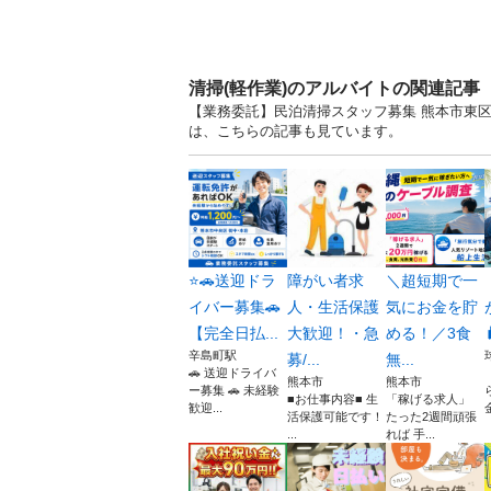
清掃(軽作業)のアルバイトの関連記事
【業務委託】民泊清掃スタッフ募集 熊本市東区
は、こちらの記事も見ています。
⭐🚗送迎ドラ
障がい者求
＼超短期で一
イバー募集🚗
人・生活保護
気にお金を貯
【完全日払...
大歓迎！・急
める！／3食
辛島町駅
募/...
無...
🚗 送迎ドライバ
熊本市
熊本市
ー募集 🚗 未経験
■お仕事内容■ 生
「稼げる求人」
歓迎...
活保護可能です！
たった2週間頑張
...
れば 手...