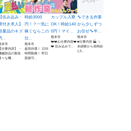
【住み込み・
時給3000
カップル入寮
🔧できる作業
寮付き求人】
円！？一気に
OK！時給140
から少しずつ
軽量品のキズ
稼ぐならこの
0円！マイ...
お任せ🔧半...
熊本市
熊本市
汚...
仕...
❤️❤️お仕事内容❤️
■仕事内容 🏭 ＼
熊本市
熊本市
❤️ 住み込みで...
未経験から高時給
【仕事内容】 ・
超高待遇！ 1日6
1,5...
機械部品の製造
時間勤務！ 即日
様々な機...
面接可...