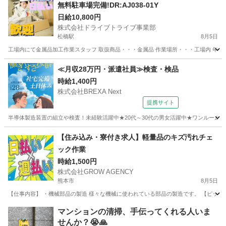
無料駐車場完備!DR:AJ038-01Y
日給10,800円
株式会社ドライブトライブ事業部
松橋駅
8月5日
工場内にて金属品加工作業スタッフ 取扱商品・・・金属品 作業場所・・・工場内 年齢層 ・・
熊本
宇城市
松橋駅
工場
スタッフ
≪月収28万円・派遣社員≫検査・検品
時給1,400円
株式会社BREXA Next
提携サイト
半導体製造装置の組立や検査！未経験活躍中★20代～30代の男女活躍中★ワンルーム寮
熊本
その他
【住み込み・寮付き求人】軽量品のキズ汚れチェ
ック作業
時給1,500円
株式会社GROW AGENCY
熊本市
8月5日
【仕事内容】 ・機械部品の製造 様々な機械に使われている部品の製造です。 【ピッキン
熊本
熊本市
工場
個室
マンションの清掃、手伝ってくれる人いま
せんか？😭🙏