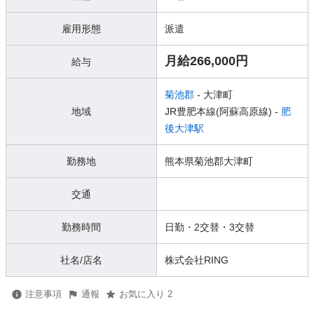
雇用形態
派遣
月給266,000円
給与
菊池郡
- 大津町
地域
JR豊肥本線(阿蘇高原線) -
肥
後大津駅
勤務地
熊本県菊池郡大津町
交通
勤務時間
日勤・2交替・3交替
社名/店名
株式会社RING
注意事項
通報
お気に入り 2