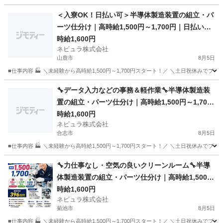
熊本
菊池郡
軽作業
オンライン
＜入寮OK！日払い可＞半導体製造装置の組立・パ
ーツ仕分け｜高時給1,500円～1,700円｜日払いOK
｜土日祝休み｜熊本県菊池市【139985】
時給1,600円
ネビュラ株式会社
山鹿市
8月5日
■仕事内容 🏭 ＼未経験から高時給1,500円～1,700円スタート！／ ＼土日祝休みで
熊本
山鹿市
軽作業
オンライン
🔧データ入力などの事務＆軽作業🔧半導体製造装
置の組立・パーツ仕分け｜高時給1,500円～1,700
円｜日払いOK｜土日祝休み｜熊本県菊池市【139
時給1,600円
ネビュラ株式会社
985】
合志市
8月5日
■仕事内容 🏭 ＼未経験から高時給1,500円～1,700円スタート！／ ＼土日祝休みで
熊本
合志市
軽作業
オンライン
🔧力仕事なし・空気の良いクリーンルーム🔧半導
体製造装置の組立・パーツ仕分け｜高時給1,500円
～1,700円｜日払いOK｜土日祝休み｜熊本県菊池
時給1,600円
ネビュラ株式会社
市【139985】
菊池市
8月5日
■仕事内容 🏭 ＼未経験から高時給1,500円～1,700円スタート！／ ＼土日祝休みで