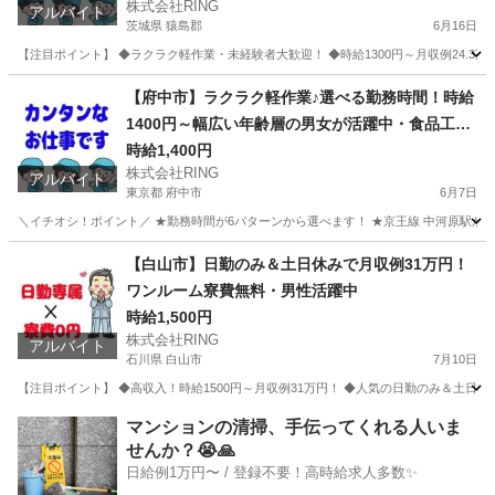
株式会社RING
アルバイト
茨城県 猿島郡
6月16日
【注目ポイント】 ◆ラクラク軽作業・未経験者大歓迎！ ◆時給1300円～月収例24.3
茨城
猿島郡
工場
埼玉
幸手市
工場
50代
【府中市】ラクラク軽作業♪選べる勤務時間！時給
1400円～幅広い年齢層の男女が活躍中・食品工場
スタッフ
時給1,400円
株式会社RING
アルバイト
東京都 府中市
6月7日
＼イチオシ！ポイント／ ★勤務時間が6パターンから選べます！ ★京王線 中河原駅から徒
東京
府中市
工場
東京
国分寺市
工場
スタッフ
【白山市】日勤のみ＆土日休みで月収例31万円！
ワンルーム寮費無料・男性活躍中
時給1,500円
株式会社RING
アルバイト
石川県 白山市
7月10日
【注目ポイント】 ◆高収入！時給1500円～月収例31万円！ ◆人気の日勤のみ＆土日
石川
白山市
工場
石川
金沢市
工場
時給
マンションの清掃、手伝ってくれる人いま
せんか？😭🙏
日給例1万円〜 / 登録不要！高時給求人多数✨