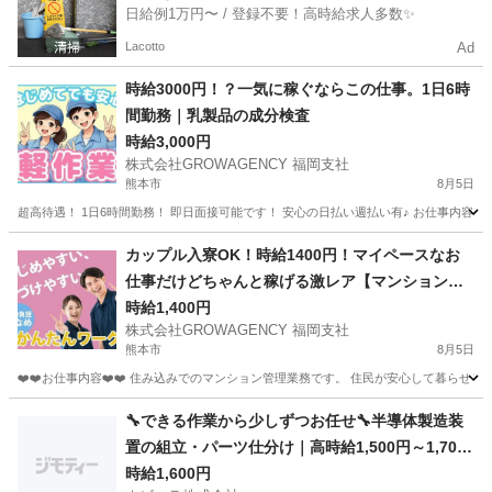
日給例1万円〜 / 登録不要！高時給求人多数✨
Lacotto
Ad
時給3000円！？一気に稼ぐならこの仕事。1日6時
間勤務｜乳製品の成分検査
時給3,000円
株式会社GROWAGENCY 福岡支社
熊本市
8月5日
超高待遇！ 1日6時間勤務！ 即日面接可能です！ 安心の日払い週払い有♪ お仕事内容は
熊本
熊本市
その他
4勤2休
カップル入寮OK！時給1400円！マイペースなお
仕事だけどちゃんと稼げる激レア【マンション管
理】
時給1,400円
株式会社GROWAGENCY 福岡支社
熊本市
8月5日
❤️❤️お仕事内容❤️❤️ 住み込みでのマンション管理業務です。 住民が安心して暮らせる
熊本
熊本市
その他
マイペース
🔧できる作業から少しずつお任せ🔧半導体製造装
置の組立・パーツ仕分け｜高時給1,500円～1,700
円｜日払いOK｜土日祝休み｜熊本県菊池市【139
時給1,600円