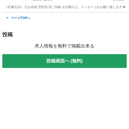
《応募方法》 ①お名前 ②性別 ③ご年齢 を記載の上、メッセージをお願い致します。 (携帯が止ま
山形
鶴岡市
工場
時給
ページTOPへ
投稿
求人情報を無料で掲載出来る
投稿画面へ (無料)