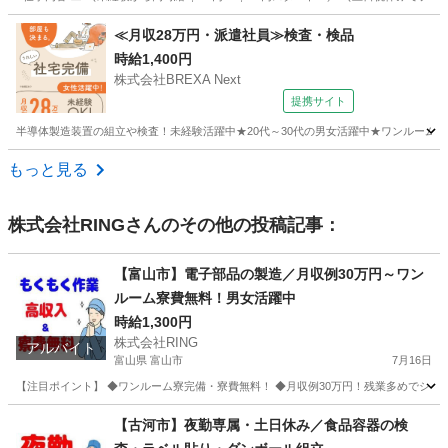
熊本
菊池市
軽作業
オンライン
≪月収28万円・派遣社員≫検査・検品
時給1,400円
株式会社BREXA Next
提携サイト
半導体製造装置の組立や検査！未経験活躍中★20代～30代の男女活躍中★ワンルーム寮
熊本
その他
もっと見る
株式会社RING
さんのその他の投稿記事：
【富山市】電子部品の製造／月収例30万円～ワン
ルーム寮費無料！男女活躍中
時給1,300円
株式会社RING
アルバイト
富山県 富山市
7月16日
【注目ポイント】 ◆ワンルーム寮完備・寮費無料！ ◆月収例30万円！残業多めでシッ
富山
富山市
工場
ワンルーム
【古河市】夜勤専属・土日休み／食品容器の検