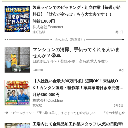
熊本
熊本市
辛島町駅
軽作業
スタッフ
製造ラインでのピッキング・組立作業【毎週が給
料日】「財布が空っぽ」もう大丈夫です！！
時給1,600円
株式会社Econenct
通町筋駅
8月6日
■■――――――――――――― ■ かんたん《製造業》♪ ―――――――――――――
熊本
熊本市
通町筋駅
工場
ライン
マンションの清掃、手伝ってくれる人いま
せんか？😭🙏
日給例1万円〜 / 登録不要！高時給求人多数✨
Lacotto
Ad
【入社祝い金最大90万円💰】短期OK！未経験O
K！カンタン製造・軽作業！家具家電付き寮完備
🏠
月給350,000円
株式会社Quickline
荒尾駅
8月5日
"🌟 アピールポイント 「手っ取り早く、まとまったお金が欲しい！」 「今の生活を抜け
熊本
熊本市
荒尾駅
工場
時給
工場内にて金属品加工作業スタッフ!人気の日勤帯!