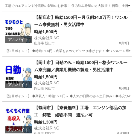
工場でのエアコンや冷蔵庫の製造のお仕事！ 住み込み希望の方大歓迎！ 日勤、土日休み
静岡
静岡市
工場
給料
【新庄市】時給1500円～月収例34.9万円！ワンル
ーム寮費無料・男女活躍中
時給1,500円
株式会社RING
アルバイト
山形県 新庄市
8月3日
【注目ポイント】 ◆時給1500円～残業も多めでガッツリ稼げます！ ◆ワンルーム寮完
山形
新庄市
工場
山形
最上郡
工場
ワンルーム
【岡山市】日勤のみ・時給1500円～格安ワンルー
ム寮完備／農業用機械の製造・男性活躍中
時給1,500円
株式会社RING
アルバイト
岡山県 岡山市
6月8日
【注目ポイント】 ◆高収入！時給1500円～ ◆人気の日勤のみ＆土日休み♪ ◆格安ワ
岡山
岡山市
工場
ワンルーム
【鶴岡市】【寮費無料】工場 エンジン部品の加
工 鋳造 経験不問 週払い可
時給1,300円
株式会社RING
アルバイト
山形県 鶴岡市
6月28日