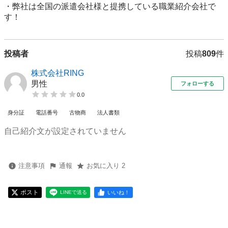
・弊社は全国の派遣会社様と提携している職業紹介会社で
す！
投稿者
投稿
809
件
株式会社RING
男性
フォローする
0.0
身分証
電話番号
古物商
法人書類
自己紹介文が設定されていません
注意事項
通報
お気に入り 2
ポスト
いいね！
LINEで送る