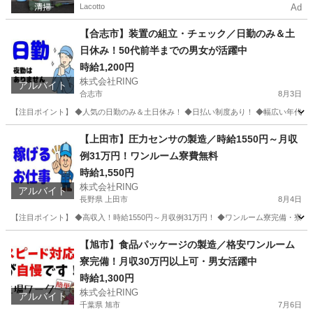
Lacotto
Ad
【合志市】装置の組立・チェック／日勤のみ＆土
日休み！50代前半までの男女が活躍中
時給1,200円
株式会社RING
アルバイト
合志市
8月3日
【注目ポイント】 ◆人気の日勤のみ＆土日休み！ ◆日払い制度あり！ ◆幅広い年代の男
熊本
合志市
工場
熊本
菊池郡
工場
時給
【上田市】圧力センサの製造／時給1550円～月収
例31万円！ワンルーム寮費無料
時給1,550円
株式会社RING
アルバイト
長野県 上田市
8月4日
【注目ポイント】 ◆高収入！時給1550円～月収例31万円！ ◆ワンルーム寮完備・寮費
長野
上田市
工場
ワンルーム
【旭市】食品パッケージの製造／格安ワンルーム
寮完備！月収30万円以上可・男女活躍中
時給1,300円
株式会社RING
アルバイト
千葉県 旭市
7月6日