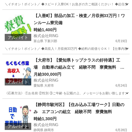
＼イチオシ！ポイント／ ◆スピード入寮OK！お急ぎの方ご相談ください！ ◆赴任交通費
千葉
旭市
工場
千葉
銚子市
工場
ワンルーム
【入善町】部品の加工・検査／月収例33万円！ワ
ンルーム寮完備
時給1,400円
株式会社RING
アルバイト
富山県 下新川郡
6月19日
＼イチオシ！ポイント／ ◆高収入！月収例33万円 ◆給料の前借りＯＫ！ 【仕事内容】
富山
下新川郡
工場
富山
黒部市
工場
ワンルーム
【大府市】【愛知県トップクラスの好待遇】工
場 自動車の組み立て 経験不問 寮費無料 日
払い可
月給300,000円
株式会社RING
アルバイト
愛知県 大府市
6月24日
《応募方法》 ①お名前 ②性別 ③ご年齢 を記載の上、メッセージをお願い致します。 (携帯が止ま
愛知
大府市
工場
愛知
名古屋市
工場
自動車
【静岡市駿河区】【住み込み工場ワーク】日勤の
み エアコンの組立 経験不問 寮費無料
時給1,300円
株式会社RING
アルバイト
静岡県 静岡市
6月28日