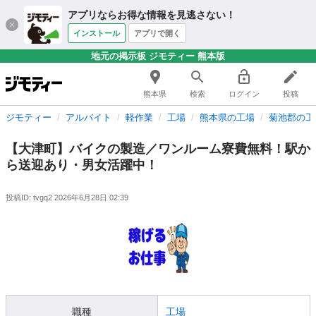
アプリならお得な情報を見逃さない！
インストール
アプリで開く
地元の掲示板 ジモティー 熊本版
熊本県
検索
ログイン
投稿
ジモティー
アルバイト
軽作業
工場
熊本県の工場
菊池郡の工
【大津町】バイクの製造／ワンルーム寮費無料！駅か
ら送迎あり・男女活躍中！
投稿ID: tvgq2
2026年6月28日 02:39
職種
工場