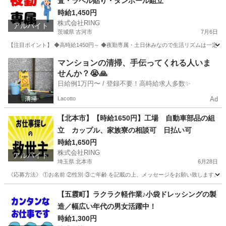
査・ラベル貼り・ダンボール組立
時給1,450円
株式会社RING
アルバイト
茨城県 古河市
7月6日
【注目ポイント】 ◆高時給1450円～ ◆夜勤専属・土日休みなので生活リズムは一定に
茨城
古河市
工場
栃木
下都賀郡
工場
土日
マンションの清掃、手伝ってくれる人いま
せんか？😭🙏
日給例1万円〜 / 登録不要！高時給求人多数✨
Lacotto
Ad
【北本市】【時給1650円】工場 自動車部品の組
立 カップル、家族寮の相談可 日払い可
時給1,650円
株式会社RING
アルバイト
埼玉県 北本市
6月28日
《応募方法》 ①お名前 ②性別 ③ご年齢 を記載の上、メッセージをお願い致します。 (携帯が止ま
埼玉
北本市
工場
時給
【五霞町】ラクラク軽作業♪小袋ドレッシングの製
造／幅広い年代の男女活躍中！
時給1,300円