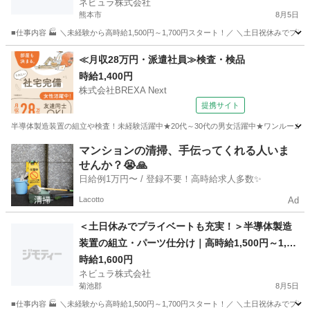
ネビュラ株式会社
985】
熊本市
8月5日
■仕事内容 🏭 ＼未経験から高時給1,500円～1,700円スタート！／ ＼土日祝休みで
熊本
熊本市
軽作業
オンライン
≪月収28万円・派遣社員≫検査・検品
時給1,400円
株式会社BREXA Next
提携サイト
半導体製造装置の組立や検査！未経験活躍中★20代～30代の男女活躍中★ワンルーム寮
熊本
その他
マンションの清掃、手伝ってくれる人いま
せんか？😭🙏
日給例1万円〜 / 登録不要！高時給求人多数✨
Lacotto
Ad
＜土日休みでプライベートも充実！＞半導体製造
装置の組立・パーツ仕分け｜高時給1,500円～1,70
0円｜日払いOK｜土日祝休み｜熊本県菊池市【13
時給1,600円
ネビュラ株式会社
9985】
菊池郡
8月5日
■仕事内容 🏭 ＼未経験から高時給1,500円～1,700円スタート！／ ＼土日祝休みで