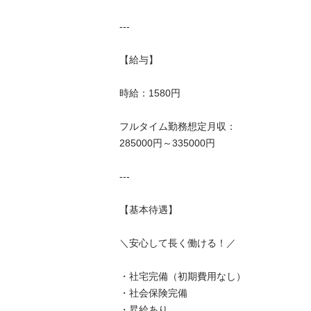
---

【給与】

時給：1580円

フルタイム勤務想定月収：

285000円～335000円

---

【基本待遇】

＼安心して長く働ける！／

・社宅完備（初期費用なし）

・社会保険完備

・昇給あり
