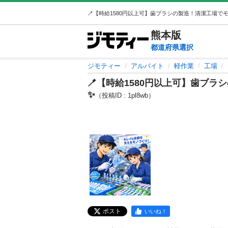
熊本
版
都道府県選択
ジモティー
アルバイト
軽作業
工場
🪥【時給1580円以上可】歯ブ
✨
（投稿ID : 1pl8wb）
ポスト
いいね！