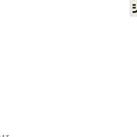


。
