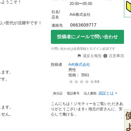
うこそ！

20:00〜05:00
社名/
Ark株式会社
店名
世代が活躍中です！

連絡先
投稿者にメールで問い合わせ
※問い合わせは会員登録とログイン必須です
違反を報告
注意事項
投稿者
ArK株式会社
男性
す。

投稿： 
3561
。

0.0
認証とは
身分証
電話番号
法人書類
こんにちは！ジモティーをご覧いただきあ
す。

りがとうございます♪ 地元の皆さんに、安
ん。

心して働ける...