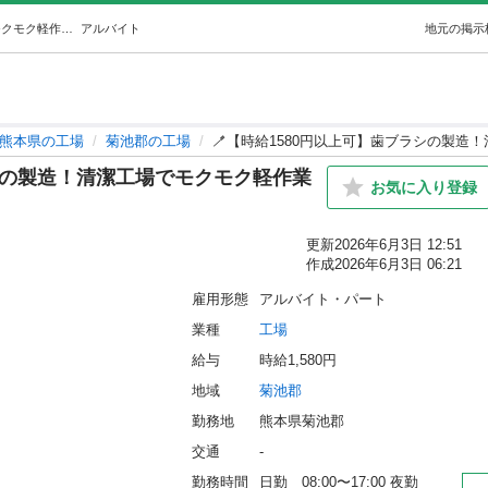
🪥【時給1580円以上可】歯ブラシの製造！清潔工場でモクモク軽作業✨ (ArK株式会社) 菊池の工場の無料求人広告・アルバイト・バイト募集情報｜ジモティー
アルバイト
地元の掲示
熊本県の工場
菊池郡の工場
🪥【時給1580円以上可】歯ブラシの製造
ラシの製造！清潔工場でモクモク軽作業
お気に入り登録
更新
2026年6月3日 12:51
作成
2026年6月3日 06:21
雇用形態
アルバイト・パート
業種
工場
給与
時給1,580円
地域
菊池郡
勤務地
熊本県菊池郡
交通
-
勤務時間
日勤　08:00〜17:00 夜勤　