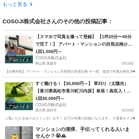
熊本
その他
もっと見る
COSOJI株式会社
さんのその他の投稿記事：
【スマホで写真を撮って登録】 【1件20分〜40分
で完了！】 アパート・マンションの目視点検@岡
山県真庭市惣
1回1,500円～
COSOJI株式会社
アルバイト
岡山県 真庭市
5月16日
【仕事内容】 アパート・マンション共有部の目視点検 ※一部、追加で作業が発生する場
岡山
真庭市
清掃
マニュアル
すぐ働ける！【30,000円～】 草刈り（太陽光）
【香川県高松市香川町川内原】単発！高収入！短
日！ダブルワークOK！経験者大募集！
1回30,000円～
COSOJI株式会社
アルバイト
香川県 高松市
5月16日
ご覧いただきありがとうございます！ 以下が作業の詳細になります。 ※更新タイミングに
香川
高松市
清掃
COSOJI
マンションの清掃、手伝ってくれる人いま
せんか？😭🙏