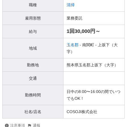
職種
清掃
雇用形態
業務委託
1回30,000円～
給与
玉名郡
- 南関町
- 上坂下（大
地域
字）
勤務地
熊本県玉名郡上坂下（大字）
交通
日中の8:00〜16:00の間でいつ
勤務時間
でもOK！
社名/店名
COSOJI株式会社
注意事項
通報