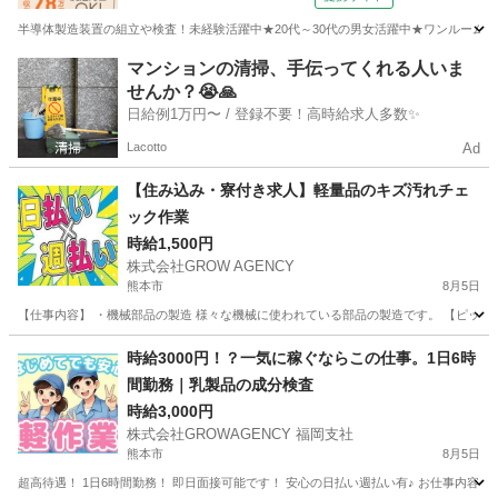
半導体製造装置の組立や検査！未経験活躍中★20代～30代の男女活躍中★ワンルーム寮
熊本
その他
マンションの清掃、手伝ってくれる人いま
せんか？😭🙏
日給例1万円〜 / 登録不要！高時給求人多数✨
Lacotto
Ad
【住み込み・寮付き求人】軽量品のキズ汚れチェ
ック作業
時給1,500円
株式会社GROW AGENCY
熊本市
8月5日
【仕事内容】 ・機械部品の製造 様々な機械に使われている部品の製造です。 【ピッキン
熊本
熊本市
工場
個室
時給3000円！？一気に稼ぐならこの仕事。1日6時
間勤務｜乳製品の成分検査
時給3,000円
株式会社GROWAGENCY 福岡支社
熊本市
8月5日
超高待遇！ 1日6時間勤務！ 即日面接可能です！ 安心の日払い週払い有♪ お仕事内容は