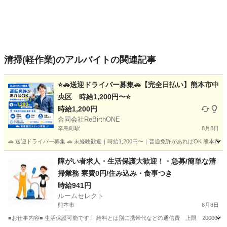
清掃(軽作業)のアルバイトの関連記事
⭐🚗送迎ドライバー募集🚗【完全日払い】熊本市中
央区 時給1,200円〜⭐
時給1,200円
合同会社ReBirthONE
辛島町駅
8月8日
🚗 送迎ドライバー募集 🚗 未経験歓迎｜時給1,200円〜｜普通免許があればOK 熊
熊本
熊本市
辛島町駅
軽作業
スタッフ
障がい者求人・生活保護大歓迎！・急募/簡単な清
掃業務 寮費0円/住み込み・食事つき
時給941円
ルームセレクト
熊本市
8月8日
■お仕事内容■ 生活保護可能です！ 給料とは別に携帯代などの通信費 上限 20000円