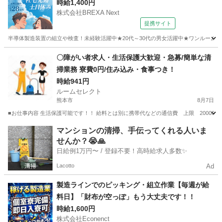
時給1,400円
株式会社BREXA Next
提携サイト
半導体製造装置の組立や検査！未経験活躍中★20代～30代の男女活躍中★ワンルーム寮
熊本
その他
〇障がい者求人・生活保護大歓迎・急募/簡単な清
掃業務 寮費0円/住み込み・食事つき！
時給941円
ルームセレクト
熊本市
8月7日
■お仕事内容 生活保護可能です！！ 給料とは別に携帯代などの通信費 上限 20000
熊本
熊本市
清掃
生活保護
マンションの清掃、手伝ってくれる人いま
せんか？😭🙏
日給例1万円〜 / 登録不要！高時給求人多数✨
Lacotto
Ad
製造ラインでのピッキング・組立作業【毎週が給
料日】「財布が空っぽ」もう大丈夫です！！
時給1,600円
株式会社Econenct