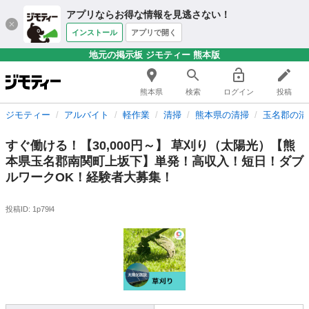
アプリならお得な情報を見逃さない！
インストール
アプリで開く
地元の掲示板 ジモティー 熊本版
熊本県
検索
ログイン
投稿
ジモティー
アルバイト
軽作業
清掃
熊本県の清掃
玉名郡の清
すぐ働ける！【30,000円～】 草刈り（太陽光）【熊
本県玉名郡南関町上坂下】単発！高収入！短日！ダブ
ルワークOK！経験者大募集！
投稿ID: 1p79l4