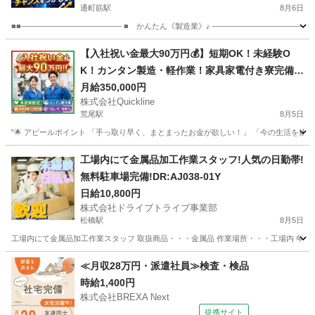
通町筋駅
8月6日
■■――――――――――――― ■ かんたん《製造業》♪ ―――――――――――――
熊本
熊本市
通町筋駅
工場
ライン
【入社祝い金最大90万円💰】短期OK！未経験O
K！カンタン製造・軽作業！家具家電付き寮完備
🏠
月給350,000円
株式会社Quickline
荒尾駅
8月5日
"🌟 アピールポイント 「手っ取り早く、まとまったお金が欲しい！」 「今の生活を抜け
熊本
熊本市
荒尾駅
工場
時給
工場内にて金属品加工作業スタッフ!人気の日勤帯!
無料駐車場完備!DR:AJ038-01Y
日給10,800円
株式会社ドライブトライブ事業部
松橋駅
8月5日
工場内にて金属品加工作業スタッフ 取扱商品・・・金属品 作業場所・・・工場内 年齢層 ・・
熊本
宇城市
松橋駅
工場
スタッフ
≪月収28万円・派遣社員≫検査・検品
時給1,400円
株式会社BREXA Next
提携サイト