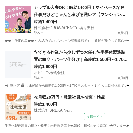
熊本
熊本市
その他
4勤2休
カップル入寮OK！時給1400円！マイペースなお
仕事だけどちゃんと稼げる激レア【マンション管
理】
時給1,400円
株式会社GROWAGENCY 福岡支社
熊本市
8月5日
❤️❤️お仕事内容❤️❤️ 住み込みでのマンション管理業務です。 住民が安心して暮らせる
熊本
熊本市
その他
マイペース
🔧できる作業から少しずつお任せ🔧半導体製造装
置の組立・パーツ仕分け｜高時給1,500円～1,700
円｜日払いOK｜土日祝休み｜熊本県菊池市【139
時給1,600円
ネビュラ株式会社
985】
熊本市
8月5日
■仕事内容 🏭 ＼未経験から高時給1,500円～1,700円スタート！／ ＼土日祝休みで
熊本
熊本市
軽作業
オンライン
≪月収28万円・派遣社員≫検査・検品
時給1,400円
株式会社BREXA Next
提携サイト
半導体製造装置の組立や検査！未経験活躍中★20代～30代の男女活躍中★ワンルーム寮