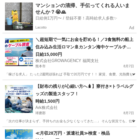
熊本
熊本市
清掃
生活保護
マンションの清掃、手伝ってくれる人いま
せんか？😭🙏
日給例1万円〜 / 登録不要！高時給求人多数✨
Lacotto
Ad
＼超短期で一気にお金を貯める！／3食無料の船上
住み込み生活ロマン🚢カンタン海中ケーブルチェ
ック
日給15,000円
株式会社GROWAGENCY 福岡支社
熊本市
8月7日
「稼げる求人」 たった2週間頑張れば 手取で20万円です！！ 家賃、食費、光熱費もかか
熊本
熊本市
その他
住み込み
【財布の残りが心細い方へ🧳】寮付き×トラベルグ
ッズの製造スタッフ！
時給1,500円
Ark株式会社
球磨郡
8月7日
「次の仕事が決まらず、手持ちのお金も少なくなってきた…」 そんな状況でも、仕事探し
熊本
球磨郡
工場
スタッフ
≪月収28万円・派遣社員≫検査・検品