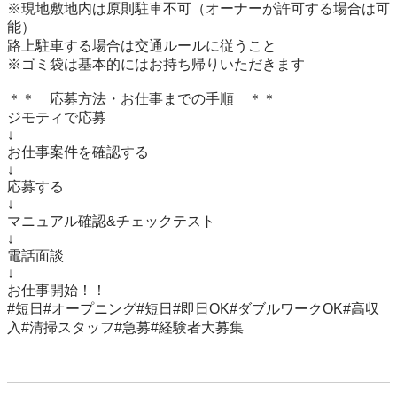
※現地敷地内は原則駐車不可（オーナーが許可する場合は可
能）

路上駐車する場合は交通ルールに従うこと

※ゴミ袋は基本的にはお持ち帰りいただきます

＊＊　応募方法・お仕事までの手順　＊＊

ジモティで応募

↓

お仕事案件を確認する

↓

応募する

↓

マニュアル確認&チェックテスト

↓

電話面談

↓

お仕事開始！！

#短日#オープニング#短日#即日OK#ダブルワークOK#高収
入#清掃スタッフ#急募#経験者大募集
