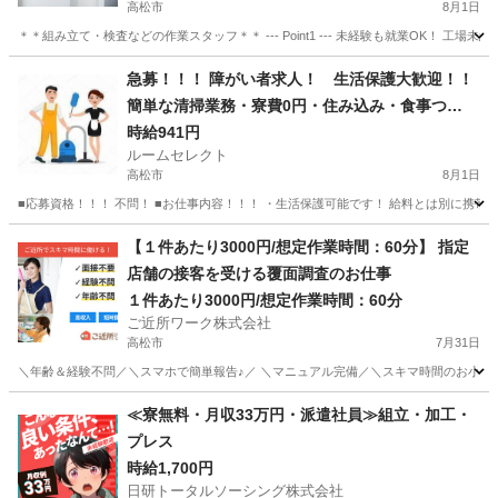
高松市
8月1日
＊＊組み立て・検査などの作業スタッフ＊＊ --- Point1 --- 未経験も就業OK！
香川
高松市
工場
スタッフ
急募！！！ 障がい者求人！ 生活保護大歓迎！！
簡単な清掃業務・寮費0円・住み込み・食事つ
き！！！
時給941円
ルームセレクト
高松市
8月1日
■応募資格！！！ 不問！ ■お仕事内容！！！ ・生活保護可能です！ 給料とは別に携帯代
香川
高松市
清掃
生活保護
【１件あたり3000円/想定作業時間：60分】 指定
店舗の接客を受ける覆面調査のお仕事
１件あたり3000円/想定作業時間：60分
ご近所ワーク株式会社
高松市
7月31日
＼年齢＆経験不問／＼スマホで簡単報告♪／ ＼マニュアル完備／＼スキマ時間のお小遣い
香川
高松市
その他
≪寮無料・月収33万円・派遣社員≫組立・加工・
プレス
時給1,700円
日研トータルソーシング株式会社