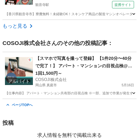
観音寺駅
提携サイト
【香川県観音寺市】寮費無料！未経験OK！スキンケア商品の製造マシンオペレーター《お仕
香川
観音寺市
観音寺駅
その他
もっと見る
COSOJI株式会社
さんのその他の投稿記事：
【スマホで写真を撮って登録】 【1件20分〜40分
で完了！】 アパート・マンションの目視点検@岡
山県真庭市惣
1回1,500円～
COSOJI株式会社
アルバイト
岡山県 真庭市
5月16日
【仕事内容】 アパート・マンション共有部の目視点検 ※一部、追加で作業が発生する場
岡山
真庭市
清掃
マニュアル
ページTOPへ
投稿
求人情報を無料で掲載出来る