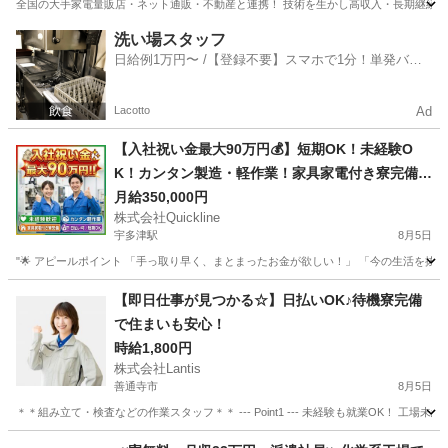
全国の大手家電量販店・ネット通販・不動産と連携！ 技術を生かし高収入・長期継続を！
香川
高松市
高松駅
軽作業
スタッフ
洗い場スタッフ
日給例1万円〜 /【登録不要】スマホで1分！単発バイ
ト一括検索✨
Lacotto
Ad
【入社祝い金最大90万円💰】短期OK！未経験O
K！カンタン製造・軽作業！家具家電付き寮完備
🏠
月給350,000円
株式会社Quickline
宇多津駅
8月5日
"🌟 アピールポイント 「手っ取り早く、まとまったお金が欲しい！」 「今の生活を抜け
香川
高松市
宇多津駅
工場
時給
【即日仕事が見つかる☆】日払いOK♪待機寮完備
で住まいも安心！
時給1,800円
株式会社Lantis
善通寺市
8月5日
＊＊組み立て・検査などの作業スタッフ＊＊ --- Point1 --- 未経験も就業OK！
香川
善通寺市
工場
スタッフ