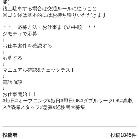
能）

路上駐車する場合は交通ルールに従うこと

※ゴミ袋は基本的にはお持ち帰りいただきます

＊＊　応募方法・お仕事までの手順　＊＊

ジモティで応募

↓

お仕事案件を確認する

↓

応募する

↓

マニュアル確認&チェックテスト

↓

電話面談

↓

お仕事開始！！

#短日#オープニング#短日#即日OK#ダブルワークOK#高収
入#清掃スタッフ#急募#経験者大募集

投稿者
投稿
1845
件