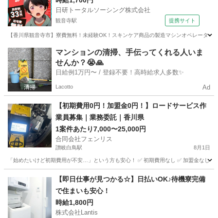
時給1,700円
日研トータルソーシング株式会社
観音寺駅
提携サイト
【香川県観音寺市】寮費無料！未経験OK！スキンケア商品の製造マシンオペレーター《お仕
香川
観音寺市
観音寺駅
その他
マンションの清掃、手伝ってくれる人いま
せんか？😭🙏
日給例1万円〜 / 登録不要！高時給求人多数✨
Lacotto
Ad
【初期費用0円！加盟金0円！】ロードサービス作
業員募集｜業務委託｜香川県
1案件あたり7,000〜25,000円
合同会社フェンリス
讃岐白鳥駅
8月1日
「始めたいけど初期費用が不安…」という方も安心！ ✅ 初期費用なし ✅ 加盟金なし ✅ 道
香川
東かがわ市
讃岐白鳥駅
軽作業
ロードサービス
【即日仕事が見つかる☆】日払いOK♪待機寮完備
で住まいも安心！
時給1,800円
株式会社Lantis