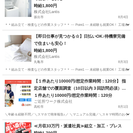
時給1,800円
株式会社Lantis
坂出市
8月4日
＊＊組み立て・検査などの作業スタッフ＊＊ --- Point1 --- 未経験も就業OK！
香川
坂出市
工場
スタッフ
【即日仕事が見つかる☆】日払いOK♪待機寮完備
で住まいも安心！
時給1,800円
株式会社Lantis
丸亀市
8月3日
＊＊組み立て・検査などの作業スタッフ＊＊ --- Point1 --- 未経験も就業OK！
香川
丸亀市
工場
スタッフ
【１件あたり10000円/想定作業時間：120分】 指
定店舗での覆面調査（10日以内３回訪問必須）の
お仕事
１件あたり10000円/想定作業時間：120分
ご近所ワーク株式会社
高松市
8月1日
＼年齢＆経験不問／＼スマホで簡単報告♪／ ＼マニュアル完備／＼スキマ時間のお小遣い
香川
高松市
その他
≪月収33万円・派遣社員≫組立・加工・プレス