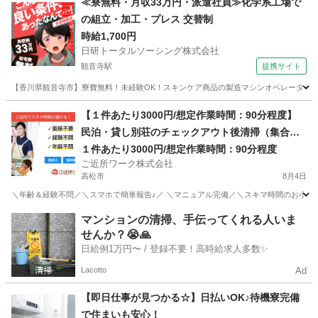
≪寮無料・月収33万円・派遣社員≫化学系工場で
の組立・加工・プレス 交替制
時給1,700円
日研トータルソーシング株式会社
観音寺駅
提携サイト
【香川県観音寺市】寮費無料！未経験OK！スキンケア商品の製造マシンオペレーター《お仕
香川
観音寺市
観音寺駅
その他
【１件あたり3000円/想定作業時間：90分程度】
民泊・貸し別荘のチェックアウト後清掃（集合住
宅タイプ）_1室90分
１件あたり3000円/想定作業時間：90分程度
ご近所ワーク株式会社
高松市
8月4日
＼年齢＆経験不問／＼スマホで簡単報告♪／ ＼マニュアル完備／＼スキマ時間のお小遣い稼
香川
高松市
その他
マンションの清掃、手伝ってくれる人いま
せんか？😭🙏
日給例1万円〜 / 登録不要！高時給求人多数✨
Lacotto
Ad
【即日仕事が見つかる☆】日払いOK♪待機寮完備
で住まいも安心！