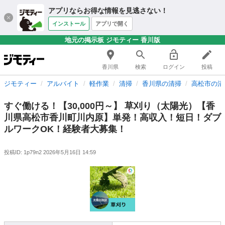
アプリならお得な情報を見逃さない！
インストール
アプリで開く
地元の掲示板 ジモティー 香川版
香川県
検索
ログイン
投稿
ジモティー
アルバイト
軽作業
清掃
香川県の清掃
高松市の清
すぐ働ける！【30,000円～】 草刈り（太陽光）【香
川県高松市香川町川内原】単発！高収入！短日！ダブ
ルワークOK！経験者大募集！
投稿ID: 1p79n2
2026年5月16日 14:59